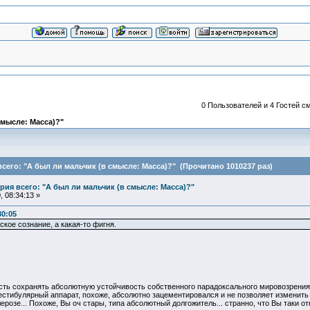
0 Пользователей и 4 Гостей см
смысле: Масса)?"
сего: "А был ли мальчик (в смысле: Масса)?" (Прочитано 1010237 раз)
ия всего: "А был ли мальчик (в смысле: Масса)?"
 08:34:13 »
30:05
ское сознание, а какая-то фигня.
сть сохранять абсолютную устойчивость собственного парадоксального мировозрения
естибулярный аппарат, похоже, абсолютно зацементировался и не позволяет изменить к
озе... Похоже, Вы оч стары, типа абсолютный долгожитель... странно, что Вы таки от