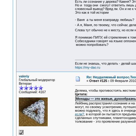
Есть ли сознание у дерева? Камня? Эт
Но и тогда они смогут ответить лишь д
словесный вывод? Вряд ли. Он и не к 
Это как в той истории
- Ваня а ты меня взаправду любишь?
- А я, Маня, по твоему, что сейчас де
Слова тут обычно не к месту, но если 
Я понимаю ПИПУ, ей стремление к тому,
Собеседники говорят на языке оппонент
можно попробовать?
Если не знаешь, что делать - делай ша
https://my-dao.ru
valeriy
Re: Неудаляемый вопрос.Теор
Глобальный модератор
«
Ответ #125 :
09 Февраля 2010,
Ветеран
Делема, чтобы противостоять жестким 
Сообщений: 4167
Цитата:
Монады — это живые, духообразные
Лейбниц распространял сознание и на 
могут, по своему усмотрению, путешес
можно подумать, что я здесь в очере
если?
, в которой он пытается предъяв
сделанных спутниками, планетоходами
толкование - это проявление разумной