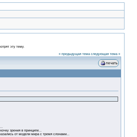
отрят эту тему.
« предыдущая тема
следующая тема »
...
очку зрения в принципе...
казались от модели мира с тремя слонами...