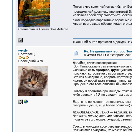
Потому что конечный смысл бытия Бог
программный комплекс,про который Ви
иллюзию своей отдельности от Бесконе
сколько угодно,паразитные обратные 
Атман всего лишь обеспечивает его ра
Сaementarius Civitas Solis Aeterna
«Осенний Ангел прячется в дождях. В л
werdy
Re: Неудаляемый вопрос.Теор
Постоялец
«
Ответ #131 :
09 Февраля 2010,
Сообщений: 478
Давайте, плииз поконкретнее..
Вот Пипа сказала замечательную мыс
Сознание есть
процесс, функция
чег
признаки, которые на самом деле отра
Это как в медицине, собрали картотеку
нужен, он порой даже мешает, пристает
Процесс в его теле связанный и повяз
Потому я прочитав про монады, тоже не
либо свершить? Я не увидел там самог
Еще я не согласен что носителем созн
говорили - душа, еще более обширно) 
ЧЕЛОВЕЧЕСКОЕ ТЕЛО — РЕЗЮМЕ ВС
Все наши члены, все наши органы соо
только из сил, токов, энергий, света
Точки, в которых космические энерг
называются Чакрами, но можно найти