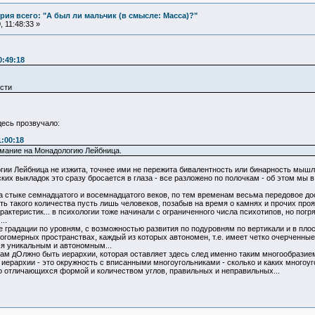
ия всего: "А был ли мальчик (в смысле: Масса)?"
 11:48:33 »
0:49:18
сти
десь прозвучало:
1:00:18
имание на Монадологию Лейбница.
огии Лейбница не изжита, точнее ими не пережита бивалентность или бинарность мышл
их выкладок это сразу бросается в глаза - все разложено по полочкам - об этом мы в к
 стыке семнадцатого и восемнадцатого веков, по тем временам весьма передовое дости
ость такого количества пусть лишь человеков, позабыв на время о камнях и прочих пр
арактеристик... в психологии тоже начинали с ограниченного числа психотипов, но по
..
 градации по уровням, с возможностью развития по подуровням по вертикали и в пло
гомерных пространствах, каждый из которых автономен, т.е. имеет четко очерченные
ся уникальным и автономным...
 там дОлжно быть иерархии, которая оставляет здесь след именно таким многообразием
иерархии - это окружность с вписанными многоугольниками - сколько и каких многоуг
 отличающихся формой и количеством углов, правильных и неправильных...