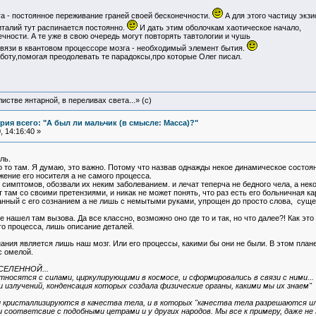
а - постоянное переживание граней своей бесконечности.
А для этого частицу экзи
талий тут распинается постоянно.
И дать этим оболочкам хаотическое начало,
чности. А те уже в свою очередь могут повторять тавтологии и чушь
связи в квантовом процессоре мозга - необходимый элемент бытия.
боту,помогая преодолевать те парадоксы,про которые Олег писал.
истве янтарной, в переливах света...» (c)
ия всего: "А был ли мальчик (в смысле: Масса)?"
 14:16:40 »
ль.
о то там. Я думаю, это важно. Потому что назвав однажды некое динамическое состо
жение его носителя а не самого процесса.
 симптомов, обозвали их неким заболеванием. и лечат теперча не бедного чела, а нек
 там со своими претензиями, и никак не может понять, что раз есть его больничная кар
анный с его сознанием а не лишь с немытыми руками, упрощен до просто слова, суще
 нашел там вызова. Да все классно, возможно оно где то и так, но что далее?! Как э
о процесса, лишь описание деталей.
ания является лишь наш мозг. Или его процессы, какими бы они не были. В этом план
с омелой.
ЕЛЕННОЙ...
тносятся с силами, циркулирующими в космосе, и сформировались в связи с ними.
 и излучений, конденсация которых создала физические органы, какими мы их знаем"
ии кристаллизируются в качества тела, и в которых "качества тела разрешаются 
 соответсвие с подобными цетрами и у других народов. Мы все к примеру, даже не