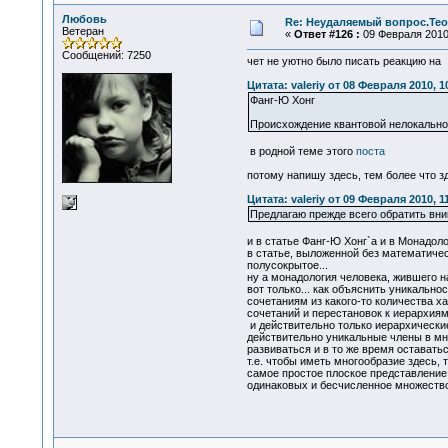
Любовь
Re: Неудаляемый вопрос.Теор
Ветеран
«
Ответ #126 :
09 Февраля 2010,
Сообщений: 7250
чет не уютно было писать реакцию на
Цитата: valeriy от 08 Февраля 2010, 1
Фанг-Ю Хонг
Происхождение квантовой нелокально
в родной теме этого
поста
потому напишу здесь, тем более что з
Цитата: valeriy от 09 Февраля 2010, 1
Предлагаю прежде всего обратить вн
и в статье Фанг-Ю Хонг`а и в Монадол
в статье, выложенной без математическ
полусокрытое...
ну а монадология человека, жившего на
вот только... как объяснить уникальн
сочетаниям из какого-то количества х
сочетаний и перестановок к иерархиям.
и действительно только иерархические
действительно уникальные члены в мно
развиваться и в то же время оставать
т.е. чтобы иметь многообразие здесь,
самое простое плоское представление 
одинаковых и бесчисленное множество