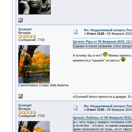
Quangel
Re: Неудаляемый вопрос.Теор
Ветеран
«
Ответ #129 :
09 Февраля 2010,
Сообщений: 7733
Цитата: Pipa от 09 Февраля 2010, 12:
Однако в языке название этого проце
А почему бы и нет?
Можно принять "
меняются,а "прыжок" остается.
Сaementarius Civitas Solis Aeterna
«Осенний Ангел прячется в дождях. В л
Quangel
Re: Неудаляемый вопрос.Теор
Ветеран
«
Ответ #130 :
09 Февраля 2010,
Сообщений: 7733
Цитата: Любовь от 09 Февраля 2010, 
а с чего тогда у каждого человека со
и если Бог - это все, то каким макар
даже изначально не чушь, но от тавт