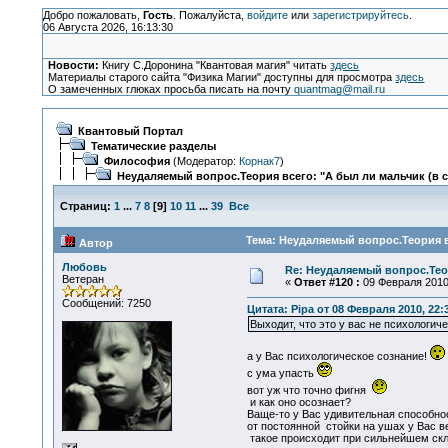
Добро пожаловать,
Гость
. Пожалуйста,
войдите
или
зарегистрируйтесь
.
06 Августа 2026, 16:13:30
Новости:
Книгу С.Доронина "Квантовая магия" читать
здесь
Материалы старого сайта "Физика Магии" доступны для просмотра
здесь
О замеченных глюках просьба писать на почту
quantmag@mail.ru
Квантовый Портал
Тематические разделы
Философия
(Модератор:
Корнак7
)
Неудаляемый вопрос.Теория всего: "А был ли мальчик (в 
Страниц:
1
...
7
8
[
9
]
10
11
...
39
Все
Тема: Неудаляемый вопрос.Теория в
Автор
Любовь
Re: Неудаляемый вопрос.Теор
Ветеран
«
Ответ #120 :
09 Февраля 2010,
Сообщений: 7250
Цитата: Pipa от 08 Февраля 2010, 22:
Выходит, что это у вас не психологиче
а у Вас психологическое сознание!
с ума упасть
вот уж что точно фигня
и как оно осознает?
Ваще-то у Вас удивительная способно
от постоянной стойки на ушах у Вас в
такое происходит при сильнейшем склер