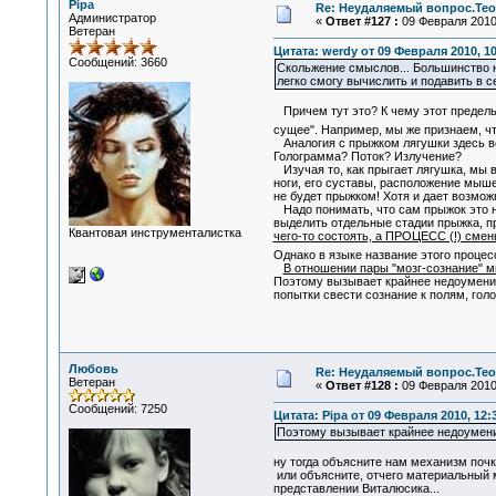
Pipa
Re: Неудаляемый вопрос.Теор
Администратор
«
Ответ #127 :
09 Февраля 2010,
Ветеран
Цитата: werdy от 09 Февраля 2010, 10
Сообщений: 3660
Скольжение смыслов... Большинство н
легко смогу вычислить и подавить в с
Причем тут это? К чему этот предельн
сущее". Например, мы же признаем, чт
Аналогия с прыжком лягушки здесь вес
Голограмма? Поток? Излучение?
Изучая то, как прыгает лягушка, мы в
ноги, его суставы, расположение мыше
не будет прыжком! Хотя и дает возмож
Надо понимать, что сам прыжок это на
выделить отдельные стадии прыжка, пр
Квантовая инструменталистка
чего-то состоять, а ПРОЦЕСС (!) сме
Однако в языке название этого проце
В отношении пары "мозг-сознание" мы
Поэтому вызывает крайнее недоумение
попытки свести сознание к полям, голо
Любовь
Re: Неудаляемый вопрос.Теор
Ветеран
«
Ответ #128 :
09 Февраля 2010,
Сообщений: 7250
Цитата: Pipa от 09 Февраля 2010, 12:
Поэтому вызывает крайнее недоумени
ну тогда объясните нам механизм почк
или объясните, отчего материальный м
представлении Виталюсика...