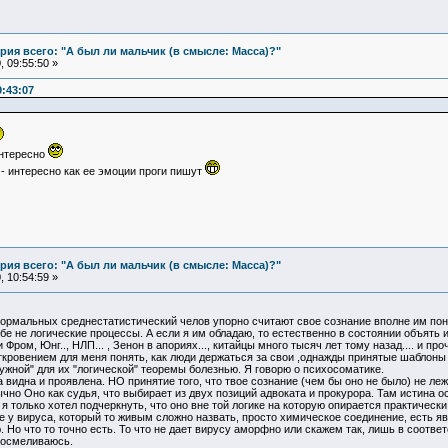
ия всего: "А был ли мальчик (в смысле: Масса)?"
 09:55:50 »
:43:07
интересно
- интересно как ее эмоции проги пишут
ия всего: "А был ли мальчик (в смысле: Масса)?"
 10:54:59 »
рмальных среднестатистический челов упорно считают свое сознание вполне им понят
бе не логические процессы. А если я им обладаю, то естественно в состоянии объять 
Фром, Юнг.., НЛП... , Зенон в апориях..., китайцы много тысяч лет тому назад.... и п
откровением для меня понять, как люди держаться за свои ,однажды принятые шаблоны (
нужной" для их "логической" теоремы болезнью. Я говорю о психосоматике.
а видна и проявлена. НО принятие того, что твое сознание (чем бы оно не было) не ле
чно Оно как судья, что выбирает из двух позиций адвоката и прокурора. Там истина осо
я только хотел подчеркнуть, что оно вне той логике на которую опирается практически
 у вируса, который то живым сложно назвать, просто химическое соединение, есть я
 Но что то точно есть. То что не дает вирусу аморфно или скажем так, лишь в соотве
е осмеливаюсь.