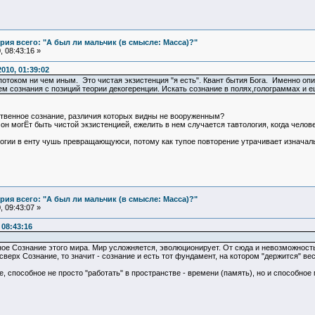
ия всего: "А был ли мальчик (в смысле: Масса)?"
 08:43:16 »
010, 01:39:02
потоком ни чем иным. Это чистая экзистенция "я есть". Квант бытия Бога. Именно оп
м сознания с позиций теории декогеренции. Искать сознание в полях,голограммах и ещ
бственное сознание, различия которых видны не вооруженным?
м он могЁт быть чистой экзистенцией, ежелить в нем случается тавтология, когда чело
логии в енту чушь превращающуюси, потому как тупое повторение утрачивает изначал
ия всего: "А был ли мальчик (в смысле: Масса)?"
 09:43:07 »
08:43:16
е Сознание этого мира. Мир усложняется, эволюционирует. От сюда и невозможность е
ерх Сознание, то значит - сознание и есть тот фундамент, на котором "держится" вес
 способное не просто "работать" в пространстве - времени (память), но и способное