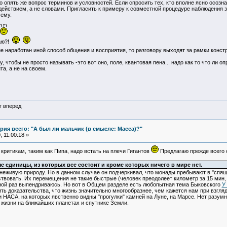
о опять же вопрос терминов и условностей. Если спросить тех, кто вполне ясно осоз
ействием, а не словами. Пригласить к примеру к совместной процедуре наблюдения за 
чему.
лаю?!
не наработан иной способ общения и восприятия, то разговору выходят за рамки конст
 чтобы не просто называть -это вот оно, поле, квантовая пена... надо как то что ли
а, а не на своем.
г вперед
ия всего: "А был ли мальчик (в смысле: Масса)?"
 11:00:18 »
критикам, таким как Пипа, надо встать на плечи Гигантов
Предлагаю прежде всего 
 единицы, из которых все состоит и кроме которых ничего в мире нет.
неживую природу. Но в данном случае он подчеркивал, что монады пребывают в "спяще
твовать. Их перемещения не такие быстрые (человек преодолеет километр за 15 мин, 
дной раз выпендриваюсь. Но вот в Общем разделе есть любопытная тема Быковского
У
ить доказательства, что жизнь значительно многообразнее, чем кажется нам при взгля
 НАСА, на которых явственно видны "прогулки" камней на Луне, на Марсе. Нет разум
 жизни на ближайших планетах и спутнике Земли.