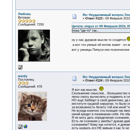
Любовь
Re: Неудаляемый вопрос.Теор
Ветеран
«
Ответ #123 :
09 Февраля 2010,
Сообщений: 7250
Цитата: migus от 09 Февраля 2010, 09
пока "где-то" так...
ну у нас дураков мысли то сходятся
а вот что умные об ентом знают - оч 
вот у умницы Пипуси оно психическое 
werdy
Re: Неудаляемый вопрос.Теор
Постоялец
«
Ответ #124 :
09 Февраля 2010,
Сообщений: 478
Я вот как мыслю..
Скольжение смыслов... Большинство но
легко смогу вычислить и подавить в се
НО еще Хаббарт в свой дианетике, да и 
институте грудной хирургии, то было 
за возможность белеть той или иной "
Не всегда конечно эта позиция так явн
некий кредит в понимании себя. Но обы
Я не могу дать определения сознанию, 
Есть ли сознание у амебы? думаю даже
сознанием? Кому как хочется, я думаю.
есть назвать его НЕ живым я как те н