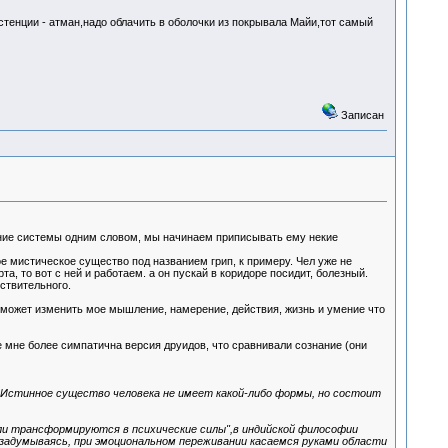
стенции - атман,надо облачить в оболочки из покрывала Майи,тот самый
Записан
яние системы одним словом, мы начинаем приписывать ему некие
ое мистическое существо под названием грип, к примеру. Чел уже не
та, то вот с ней и работаем. а он пускай в коридоре посидит, болезный.
ствительного.
то может изменить мое мышление, намерение, действия, жизнь и умение что
е мне более симпатична версия друидов, что сравнивали сознание (они
.. Истинное существо человека не имеет какой-либо формы, но состоит
или трансформируются в психические силы",в индийской философии
 задумываясь, при эмоциональном переживании касаемся руками области