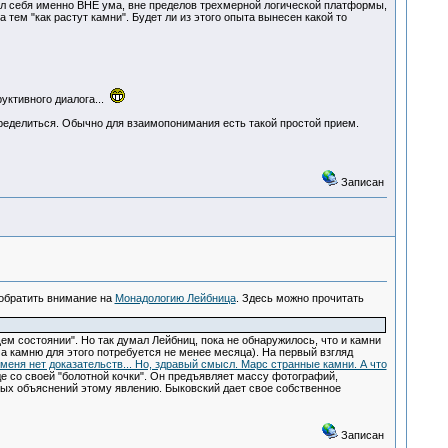
нал себя именно ВНЕ ума, вне пределов трехмерной логической платформы,
тем "как растут камни". Будет ли из этого опыта вынесен какой то
руктивного диалога...
 определиться. Обычно для взаимопонимания есть такой простой прием.
Записан
обратить внимание на
Монадологию Лейбница
. Здесь можно прочитать
м состоянии". Но так думал Лейбниц, пока не обнаружилось, что и камни
а камню для этого потребуется не менее месяца). На первый взгляд
 меня нет доказательств... Но, здравый смысл. Марс странные камни. А что
де со своей "болотной кочки". Он предъявляет массу фотографий,
ных объяснений этому явлению. Быковский дает свое собственное
Записан