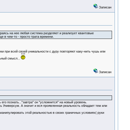
Записан
ираясь на нее любая система разделяет и реализует квантовые
е в чем-то - просто трата времени.
веки при всей своей уникальности с дуру повторяют каку-нить чушь или
ьный смысл...
Записан
го познать..."завтра" он "усложнится" на новый уровень.
ь Универсум. А значит и вся проявленная реальность обладает тем или
 манипулировать этой реальностью в своих граничных условиях( руки