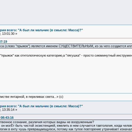
ия всего: "А был ли мальчик (в смысле: Масса)?"
 13:01:30 »
37:19
сса (слово "прыжок") является именем СУЩЕСТВИТЕЛЬНЫМ, из-за чего создается иллю
прыжок" как отнтологическую категорию,а "лягушка" - просто сиюминутный инструмен
истве янтарной, в переливах света...» (c)
ия всего: "А был ли мальчик (в смысле: Масса)?"
 13:35:14 »
08:43:16
бственное сознание, различия которых видны не вооруженным?
ом он могЁт быть чистой экзистенцией, ежелить в нем случается тавтология, когда чело
ологии в енту чушь превращающуюси, потому как тупое повторение утрачивает изначаль