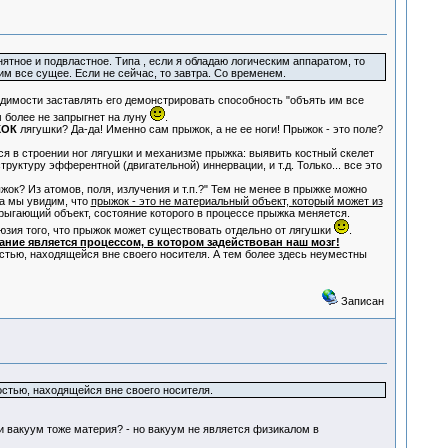
тное и подвластное. Типа , если я обладаю логическим аппаратом, то
им все сущее. Если не сейчас, то завтра. Со временем.
димости заставлять его демонстрировать способность "объять им все
м более не запрыгнет на луну
.
ОК
лягушки? Да-да! Именно сам прыжок, а не ее ноги! Прыжок - это поле?
ся в строении ног лягушки и механизме прыжка: выявить костный скелет
уктуру эфферентной (двигательной) иннервации, и т.д. Только... все это
ок? Из атомов, поля, излучения и т.п.?" Тем не менее в прыжке можно
да мы увидим, что
прыжок - это не материальный объект, который может из
ыгающий объект, состояние которого в процессе прыжка меняется.
зия того, что прыжок может существовать отдельно от лягушки
.
ание является процессом, в котором задействован наш мозг!
тью, находящейся вне своего носителя. А тем более здесь неуместны
Записан
стью, находящейся вне своего носителя.
ли вакуум тоже материя? - но вакуум не является физикалом в