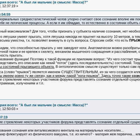
ия всего: "А был ли мальчик (в смысле: Масса)?"
 12:37:19 »
:54:59
ормальных среднестатистический челов упорно считают свое сознание вполне им поня
ебе не логические процессы. А если я им обладаю, то естественно в состоянии объять 
ый максимализм? Для того, чтобы признать у субъекта наличие сознания, нет необхо
о лягушки умеют прыгать, хотя лягушка никогда не прыгнет на высоту 10 метров, а те
ьма уместна, т.к. позволяет вникнуть в суть вопроса. Спросим себя: что есть
ПРЫЖ
идим, что способностью прыгать у нее заведуют ноги. Анатомически можно разобрать
чной ткани и ее крепеж к скелету, механизм мышечного сокращения и расслабления, стр
ность прыгать.
звание функции! Поэтому к такой функции не приложим вопрос: "Из чего состоит прыж
едставить его описание как некий "поток" (здесь последовательность) состояний. Тог
ны состояний прыгающего объекта.
В онтологическом смысле существует только сам пр
сса (слово "прыжок") является именем СУЩЕСТВИТЕЛЬНЫМ, из-за чего создается иллю
 имеем ровно ту же связку, как и между парой "нога-прыжок". Здесь точно также
созн
 стремление некоторых участников форума представлять сознание отдельной сущнос
граммам, излучениям и т.п.
ия всего: "А был ли мальчик (в смысле: Масса)?"
 12:50:03 »
37:19
е стремление некоторых участников форума представлять сознание отдельной сущно
ования сознания или виталюсикового ментала на материальных носителях...
ир флюктуирует из физического вакуума, т.е. из ничего? - материя жеж первична... и