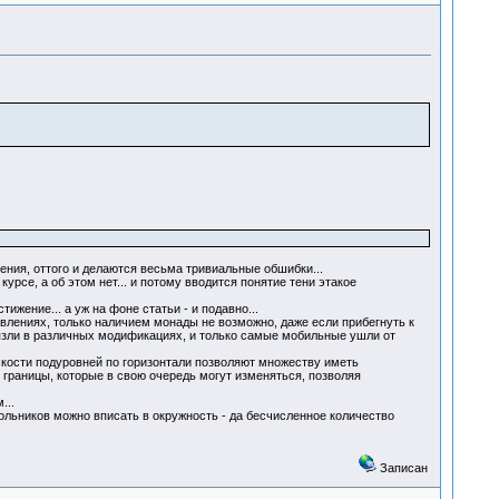
ения, оттого и делаются весьма тривиальные обшибки...
урсе, а об этом нет... и потому вводится понятие тени этакое
жение... а уж на фоне статьи - и подавно...
оявлениях, только наличием монады не возможно, даже если прибегнуть к
грязли в различных модификациях, и только самые мобильные ушли от
скости подуровней по горизонтали позволяют множеству иметь
 границы, которые в свою очередь могут изменяться, позволяя
...
ольников можно вписать в окружность - да бесчисленное количество
Записан