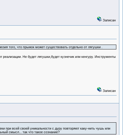
Записан
зия того, что прыжок может существовать отдельно от лягушки .
т реализации. Не будет лягушки,будет кузнечик или кенгуру. Инструменты
Записан
веки при всей своей уникальности с дуру повторяют каку-нить чушь или
ный смысл... так что такое сознание?