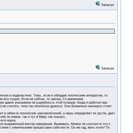
Записан
Записан
ное и подвластное. Типа , если я обладаю логическим аппаратом, то
им все сущее. Если не сейчас, то завтра. Со временем.
рочие давно указывали на ущербность этой позиции. Когда я работал при
так считать, типа так логически думать). Они буквально насмерть стоят
жит в области логических умозаключений, а лишь определяет их русло, дает
бо не важна. так и тут в Миру так сказать.
 вся наука.
вно выраженный вектор намерения. Выживать. Можно ли соотнести это с
тствии с химическими процессами себя вести. Он же гад, жить хочет! То