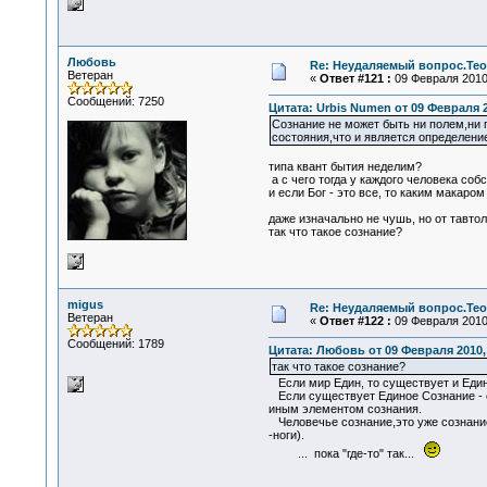
Любовь
Re: Неудаляемый вопрос.Теор
Ветеран
«
Ответ #121 :
09 Февраля 2010,
Сообщений: 7250
Цитата: Urbis Numen от 09 Февраля 2
Сознание не может быть ни полем,ни 
состояния,что и является определение
типа квант бытия неделим?
а с чего тогда у каждого человека со
и если Бог - это все, то каким макаро
даже изначально не чушь, но от тавто
так что такое сознание?
migus
Re: Неудаляемый вопрос.Теор
Ветеран
«
Ответ #122 :
09 Февраля 2010,
Сообщений: 1789
Цитата: Любовь от 09 Февраля 2010, 
так что такое сознание?
Если мир Един, то существует и Едино
Если существует Единое Сознание - св
иным элементом сознания.
Человечье сознание,это уже сознание,
-ноги).
... пока "где-то" так...