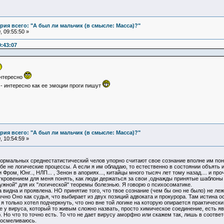
ия всего: "А был ли мальчик (в смысле: Масса)?"
 09:55:50 »
:43:07
интересно
- интересно как ее эмоции проги пишут
ия всего: "А был ли мальчик (в смысле: Масса)?"
 10:54:59 »
рмальных среднестатистический челов упорно считают свое сознание вполне им понят
бе не логические процессы. А если я им обладаю, то естественно в состоянии объять 
Фром, Юнг.., НЛП... , Зенон в апориях..., китайцы много тысяч лет тому назад.... и п
откровением для меня понять, как люди держаться за свои ,однажды принятые шаблоны (
нужной" для их "логической" теоремы болезнью. Я говорю о психосоматике.
а видна и проявлена. НО принятие того, что твое сознание (чем бы оно не было) не ле
чно Оно как судья, что выбирает из двух позиций адвоката и прокурора. Там истина осо
я только хотел подчеркнуть, что оно вне той логике на которую опирается практически
 у вируса, который то живым сложно назвать, просто химическое соединение, есть я
 Но что то точно есть. То что не дает вирусу аморфно или скажем так, лишь в соотве
е осмеливаюсь.