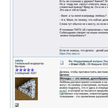
Есть ли сознание у дерева? Камня? Эт
Но и тогда они смогут ответить лишь д
словесный вывод? Вряд ли. Он и не к 
Это как в той истории
- Ваня а ты меня взаправду любишь?
- А я, Маня, по твоему, что сейчас де
Слова тут обычно не к месту, но если 
Я понимаю ПИПУ, ей стремление к тому,
Собеседники говорят на языке оппонент
можно попробовать?
Если не знаешь, что делать - делай ша
https://my-dao.ru
valeriy
Re: Неудаляемый вопрос.Теор
Глобальный модератор
«
Ответ #125 :
09 Февраля 2010,
Ветеран
Делема, чтобы противостоять жестким 
Сообщений: 4167
Цитата:
Монады — это живые, духообразные
Лейбниц распространял сознание и на 
могут, по своему усмотрению, путешес
можно подумать, что я здесь в очере
если?
, в которой он пытается предъяв
сделанных спутниками, планетоходами
толкование - это проявление разумной