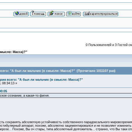
0 Пользователей и 3 Гостей см
смысле: Масса)?"
его: "А был ли мальчик (в смысле: Масса)?" (Прочитано 1011107 раз)
ия всего: "А был ли мальчик (в смысле: Масса)?"
 08:34:13 »
30:05
ское сознание, а какая-то фигня.
сть сохранять абсолютную устойчивость собственного парадоксального мировозрения
естибулярный аппарат, похоже, абсолютно зацементировался и не позволяет изменить к
озе... Похоже, Вы оч стары, типа абсолютный долгожитель... странно, что Вы таки от