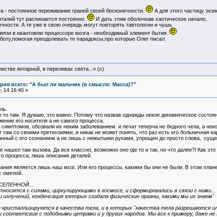
а - постоянное переживание граней своей бесконечности.
А для этого частицу экзи
талий тут распинается постоянно.
И дать этим оболочкам хаотическое начало,
чности. А те уже в свою очередь могут повторять тавтологии и чушь
связи в квантовом процессоре мозга - необходимый элемент бытия.
боту,помогая преодолевать те парадоксы,про которые Олег писал.
истве янтарной, в переливах света...» (c)
ия всего: "А был ли мальчик (в смысле: Масса)?"
 14:16:40 »
ль.
о то там. Я думаю, это важно. Потому что назвав однажды некое динамическое состо
жение его носителя а не самого процесса.
 симптомов, обозвали их неким заболеванием. и лечат теперча не бедного чела, а нек
 там со своими претензиями, и никак не может понять, что раз есть его больничная кар
анный с его сознанием а не лишь с немытыми руками, упрощен до просто слова, суще
 нашел там вызова. Да все классно, возможно оно где то и так, но что далее?! Как э
о процесса, лишь описание деталей.
ания является лишь наш мозг. Или его процессы, какими бы они не были. В этом план
с омелой.
ЕЛЕННОЙ...
тносятся с силами, циркулирующими в космосе, и сформировались в связи с ними.
 и излучений, конденсация которых создала физические органы, какими мы их знаем"
ии кристаллизируются в качества тела, и в которых "качества тела разрешаются 
 соответсвие с подобными цетрами и у других народов. Мы все к примеру, даже не