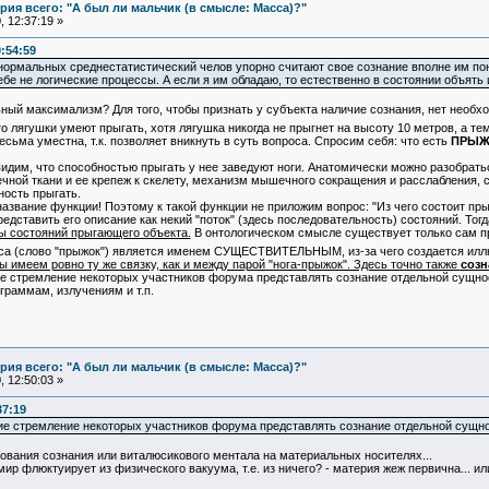
ия всего: "А был ли мальчик (в смысле: Масса)?"
 12:37:19 »
:54:59
ормальных среднестатистический челов упорно считают свое сознание вполне им поня
ебе не логические процессы. А если я им обладаю, то естественно в состоянии объять 
ый максимализм? Для того, чтобы признать у субъекта наличие сознания, нет необхо
о лягушки умеют прыгать, хотя лягушка никогда не прыгнет на высоту 10 метров, а те
ьма уместна, т.к. позволяет вникнуть в суть вопроса. Спросим себя: что есть
ПРЫЖ
идим, что способностью прыгать у нее заведуют ноги. Анатомически можно разобрать
чной ткани и ее крепеж к скелету, механизм мышечного сокращения и расслабления, стр
ность прыгать.
звание функции! Поэтому к такой функции не приложим вопрос: "Из чего состоит прыж
едставить его описание как некий "поток" (здесь последовательность) состояний. Тог
ны состояний прыгающего объекта.
В онтологическом смысле существует только сам пр
сса (слово "прыжок") является именем СУЩЕСТВИТЕЛЬНЫМ, из-за чего создается иллю
 имеем ровно ту же связку, как и между парой "нога-прыжок". Здесь точно также
созн
 стремление некоторых участников форума представлять сознание отдельной сущнос
граммам, излучениям и т.п.
ия всего: "А был ли мальчик (в смысле: Масса)?"
 12:50:03 »
37:19
е стремление некоторых участников форума представлять сознание отдельной сущно
ования сознания или виталюсикового ментала на материальных носителях...
ир флюктуирует из физического вакуума, т.е. из ничего? - материя жеж первична... и