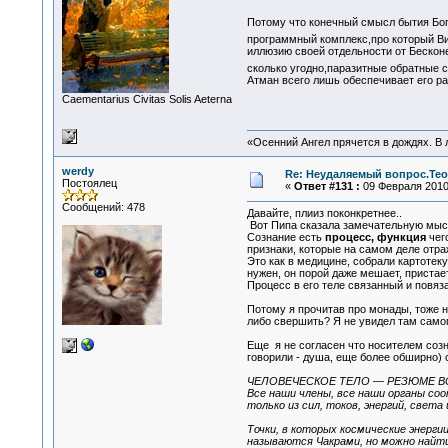
Потому что конечный смысл бытия Бог
программный комплекс,про который Ви
иллюзию своей отдельности от Бесконе
сколько угодно,паразитные обратные 
Атман всего лишь обеспечивает его ра
Сaementarius Civitas Solis Aeterna
«Осенний Ангел прячется в дождях. В л
werdy
Re: Неудаляемый вопрос.Теор
Постоялец
«
Ответ #131 :
09 Февраля 2010,
Сообщений: 478
Давайте, плииз поконкретнее..
Вот Пипа сказала замечательную мыс
Сознание есть
процесс, функция
чег
признаки, которые на самом деле отра
Это как в медицине, собрали картотеку
нужен, он порой даже мешает, пристает
Процесс в его теле связанный и повяз
Потому я прочитав про монады, тоже не
либо свершить? Я не увидел там самог
Еще я не согласен что носителем созн
говорили - душа, еще более обширно) 
ЧЕЛОВЕЧЕСКОЕ ТЕЛО — РЕЗЮМЕ ВС
Все наши члены, все наши органы соо
только из сил, токов, энергий, света
Точки, в которых космические энерг
называются Чакрами, но можно найти