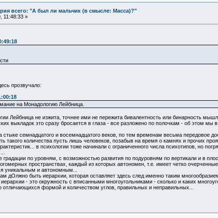
ия всего: "А был ли мальчик (в смысле: Масса)?"
 11:48:33 »
0:49:18
сти
десь прозвучало:
1:00:18
имание на Монадологию Лейбница.
огии Лейбница не изжита, точнее ими не пережита бивалентность или бинарность мышл
их выкладок это сразу бросается в глаза - все разложено по полочкам - об этом мы в к
 стыке семнадцатого и восемнадцатого веков, по тем временам весьма передовое дости
ость такого количества пусть лишь человеков, позабыв на время о камнях и прочих пр
арактеристик... в психологии тоже начинали с ограниченного числа психотипов, но по
..
 градации по уровням, с возможностью развития по подуровням по вертикали и в пло
гомерных пространствах, каждый из которых автономен, т.е. имеет четко очерченные
ся уникальным и автономным...
 там дОлжно быть иерархии, которая оставляет здесь след именно таким многообразием
иерархии - это окружность с вписанными многоугольниками - сколько и каких многоуг
 отличающихся формой и количеством углов, правильных и неправильных...