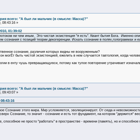
ия всего: "А был ли мальчик (в смысле: Масса)?"
 08:43:16 »
010, 01:39:02
потоком ни чем иным. Это чистая экзистенция "я есть". Квант бытия Бога. Именно оп
м сознания с позиций теории декогеренции. Искать сознание в полях,голограммах и ещ
бственное сознание, различия которых видны не вооруженным?
м он могЁт быть чистой экзистенцией, ежелить в нем случается тавтология, когда чело
логии в енту чушь превращающуюси, потому как тупое повторение утрачивает изначал
ия всего: "А был ли мальчик (в смысле: Масса)?"
 09:43:07 »
08:43:16
е Сознание этого мира. Мир усложняется, эволюционирует. От сюда и невозможность е
ерх Сознание, то значит - сознание и есть тот фундамент, на котором "держится" вес
 способное не просто "работать" в пространстве - времени (память), но и способное