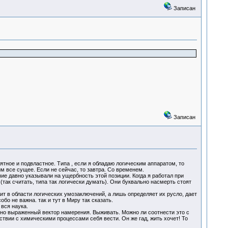
Записан
Записан
ное и подвластное. Типа , если я обладаю логическим аппаратом, то
им все сущее. Если не сейчас, то завтра. Со временем.
рочие давно указывали на ущербность этой позиции. Когда я работал при
так считать, типа так логически думать). Они буквально насмерть стоят
жит в области логических умозаключений, а лишь определяет их русло, дает
бо не важна. так и тут в Миру так сказать.
 вся наука.
вно выраженный вектор намерения. Выживать. Можно ли соотнести это с
тствии с химическими процессами себя вести. Он же гад, жить хочет! То