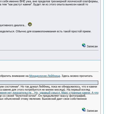
нал себя именно ВНЕ ума, вне пределов трехмерной логической платформы,
тем "как растут камни". Будет ли из этого опыта вынесен какой то
руктивного диалога...
 определиться. Обычно для взаимопонимания есть такой простой прием.
Записан
обратить внимание на
Монадологию Лейбница
. Здесь можно прочитать
м состоянии". Но так думал Лейбниц, пока не обнаружилось, что и камни
а камню для этого потребуется не менее месяца). На первый взгляд
 меня нет доказательств... Но, здравый смысл. Марс странные камни. А что
де со своей "болотной кочки". Он предъявляет массу фотографий,
ных объяснений этому явлению. Быковский дает свое собственное
Записан