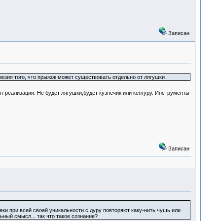
Записан
зия того, что прыжок может существовать отдельно от лягушки .
т реализации. Не будет лягушки,будет кузнечик или кенгуру. Инструменты
Записан
веки при всей своей уникальности с дуру повторяют каку-нить чушь или
ный смысл... так что такое сознание?