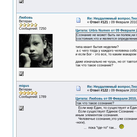
Любовь
Re: Неудаляемый вопрос.Теор
Ветеран
«
Ответ #121 :
09 Февраля 2010,
Сообщений: 7250
Цитата: Urbis Numen от 09 Февраля 2
Сознание не может быть ни полем,ни 
состояния,что и является определение
типа квант бытия неделим?
а с чего тогда у каждого человека со
и если Бог - это все, то каким макаро
даже изначально не чушь, но от тавто
так что такое сознание?
migus
Re: Неудаляемый вопрос.Теор
Ветеран
«
Ответ #122 :
09 Февраля 2010,
Сообщений: 1789
Цитата: Любовь от 09 Февраля 2010, 
так что такое сознание?
Если мир Един, то существует и Едино
Если существует Единое Сознание - св
иным элементом сознания.
Человечье сознание,это уже сознание,
-ноги).
... пока "где-то" так...