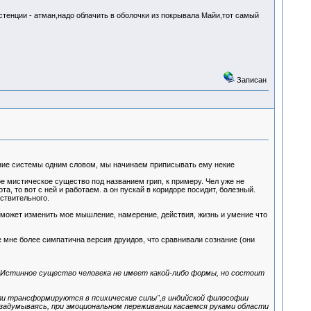
стенции - атман,надо облачить в оболочки из покрывала Майи,тот самый
Записан
яние системы одним словом, мы начинаем приписывать ему некие
ое мистическое существо под названием грип, к примеру. Чел уже не
та, то вот с ней и работаем. а он пускай в коридоре посидит, болезный.
ствительного.
то может изменить мое мышление, намерение, действия, жизнь и умение что
е мне более симпатична версия друидов, что сравнивали сознание (они
.. Истинное существо человека не имеет какой-либо формы, но состоит
или трансформируются в психические силы",в индийской философии
 задумываясь, при эмоциональном переживании касаемся руками области