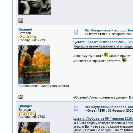
Quangel
Re: Неудаляемый вопрос.Теор
Ветеран
«
Ответ #129 :
09 Февраля 2010,
Сообщений: 7733
Цитата: Pipa от 09 Февраля 2010, 12:
Однако в языке название этого проце
А почему бы и нет?
Можно принять "
меняются,а "прыжок" остается.
Сaementarius Civitas Solis Aeterna
«Осенний Ангел прячется в дождях. В л
Quangel
Re: Неудаляемый вопрос.Теор
Ветеран
«
Ответ #130 :
09 Февраля 2010,
Сообщений: 7733
Цитата: Любовь от 09 Февраля 2010, 
а с чего тогда у каждого человека со
и если Бог - это все, то каким макар
даже изначально не чушь, но от тавт