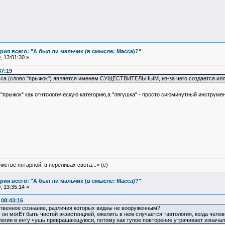
ия всего: "А был ли мальчик (в смысле: Масса)?"
 13:01:30 »
37:19
сса (слово "прыжок") является именем СУЩЕСТВИТЕЛЬНЫМ, из-за чего создается иллю
прыжок" как отнтологическую категорию,а "лягушка" - просто сиюминутный инструмен
истве янтарной, в переливах света...» (c)
ия всего: "А был ли мальчик (в смысле: Масса)?"
 13:35:14 »
08:43:16
бственное сознание, различия которых видны не вооруженным?
ом он могЁт быть чистой экзистенцией, ежелить в нем случается тавтология, когда чело
ологии в енту чушь превращающуюси, потому как тупое повторение утрачивает изначаль