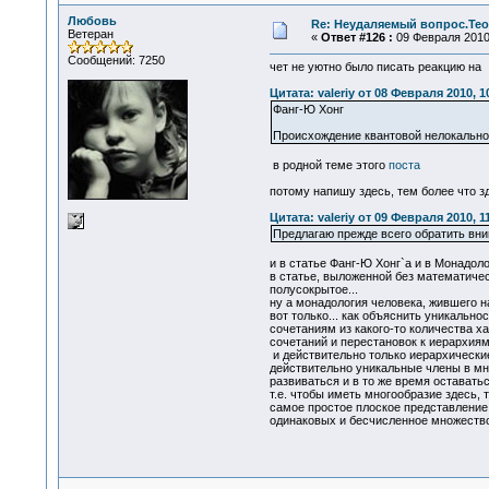
Любовь
Re: Неудаляемый вопрос.Теор
Ветеран
«
Ответ #126 :
09 Февраля 2010,
Сообщений: 7250
чет не уютно было писать реакцию на
Цитата: valeriy от 08 Февраля 2010, 1
Фанг-Ю Хонг
Происхождение квантовой нелокально
в родной теме этого
поста
потому напишу здесь, тем более что з
Цитата: valeriy от 09 Февраля 2010, 1
Предлагаю прежде всего обратить вн
и в статье Фанг-Ю Хонг`а и в Монадол
в статье, выложенной без математическ
полусокрытое...
ну а монадология человека, жившего на
вот только... как объяснить уникальн
сочетаниям из какого-то количества х
сочетаний и перестановок к иерархиям.
и действительно только иерархические
действительно уникальные члены в мно
развиваться и в то же время оставать
т.е. чтобы иметь многообразие здесь,
самое простое плоское представление 
одинаковых и бесчисленное множество