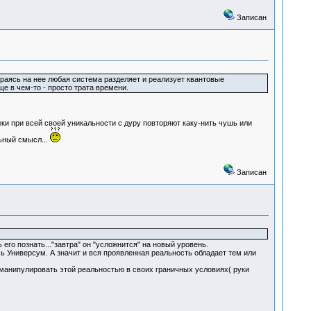
Записан
ираясь на нее любая система разделяет и реализует квантовые
е в чем-то - просто трата времени.
веки при всей своей уникальности с дуру повторяют каку-нить чушь или
ьный смысл...
Записан
го познать..."завтра" он "усложнится" на новый уровень.
ь Универсум. А значит и вся проявленная реальность обладает тем или
 манипулировать этой реальностью в своих граничных условиях( руки