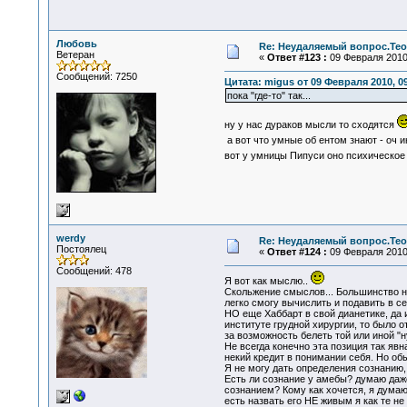
Любовь
Re: Неудаляемый вопрос.Теор
Ветеран
«
Ответ #123 :
09 Февраля 2010,
Сообщений: 7250
Цитата: migus от 09 Февраля 2010, 09
пока "где-то" так...
ну у нас дураков мысли то сходятся
а вот что умные об ентом знают - оч 
вот у умницы Пипуси оно психическое 
werdy
Re: Неудаляемый вопрос.Теор
Постоялец
«
Ответ #124 :
09 Февраля 2010,
Сообщений: 478
Я вот как мыслю..
Скольжение смыслов... Большинство но
легко смогу вычислить и подавить в се
НО еще Хаббарт в свой дианетике, да и 
институте грудной хирургии, то было 
за возможность белеть той или иной "
Не всегда конечно эта позиция так явн
некий кредит в понимании себя. Но обы
Я не могу дать определения сознанию, 
Есть ли сознание у амебы? думаю даже
сознанием? Кому как хочется, я думаю.
есть назвать его НЕ живым я как те н