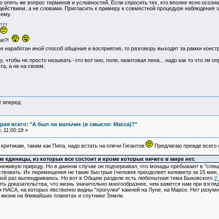
о опять же вопрос терминов и условностей. Если спросить тех, кто вполне ясно осоз
ействием, а не словами. Пригласить к примеру к совместной процедуре наблюдения за 
чему.
лаю?!
не наработан иной способ общения и восприятия, то разговору выходят за рамки конст
 чтобы не просто называть -это вот оно, поле, квантовая пена... надо как то что ли
а, а не на своем.
г вперед
ия всего: "А был ли мальчик (в смысле: Масса)?"
 11:00:18 »
критикам, таким как Пипа, надо встать на плечи Гигантов
Предлагаю прежде всего 
 единицы, из которых все состоит и кроме которых ничего в мире нет.
неживую природу. Но в данном случае он подчеркивал, что монады пребывают в "спяще
твовать. Их перемещения не такие быстрые (человек преодолеет километр за 15 мин, 
дной раз выпендриваюсь. Но вот в Общем разделе есть любопытная тема Быковского
У
ить доказательства, что жизнь значительно многообразнее, чем кажется нам при взгля
 НАСА, на которых явственно видны "прогулки" камней на Луне, на Марсе. Нет разум
 жизни на ближайших планетах и спутнике Земли.