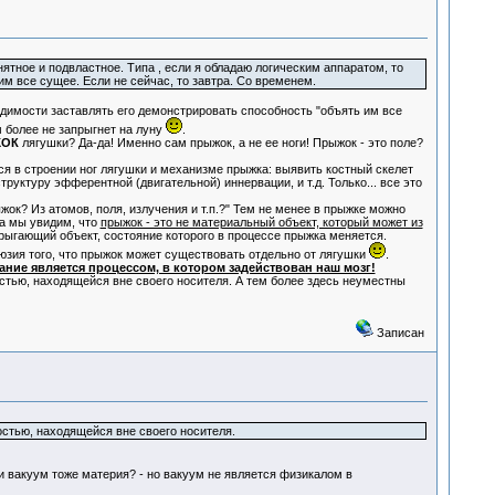
тное и подвластное. Типа , если я обладаю логическим аппаратом, то
им все сущее. Если не сейчас, то завтра. Со временем.
димости заставлять его демонстрировать способность "объять им все
м более не запрыгнет на луну
.
ОК
лягушки? Да-да! Именно сам прыжок, а не ее ноги! Прыжок - это поле?
ся в строении ног лягушки и механизме прыжка: выявить костный скелет
уктуру эфферентной (двигательной) иннервации, и т.д. Только... все это
ок? Из атомов, поля, излучения и т.п.?" Тем не менее в прыжке можно
да мы увидим, что
прыжок - это не материальный объект, который может из
ыгающий объект, состояние которого в процессе прыжка меняется.
зия того, что прыжок может существовать отдельно от лягушки
.
ание является процессом, в котором задействован наш мозг!
тью, находящейся вне своего носителя. А тем более здесь неуместны
Записан
стью, находящейся вне своего носителя.
ли вакуум тоже материя? - но вакуум не является физикалом в