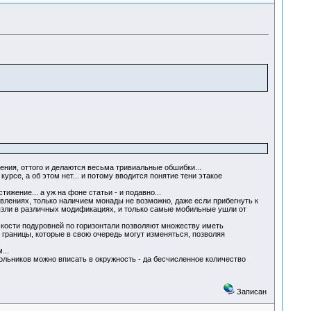
ения, оттого и делаются весьма тривиальные обшибки...
урсе, а об этом нет... и потому вводится понятие тени этакое
жение... а уж на фоне статьи - и подавно...
оявлениях, только наличием монады не возможно, даже если прибегнуть к
грязли в различных модификациях, и только самые мобильные ушли от
скости подуровней по горизонтали позволяют множеству иметь
 границы, которые в свою очередь могут изменяться, позволяя
...
ольников можно вписать в окружность - да бесчисленное количество
Записан