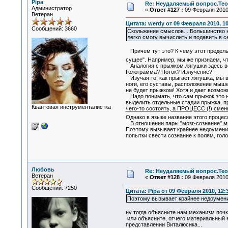
Pipa
Re: Неудаляемый вопрос.Теор
Администратор
«
Ответ #127 :
09 Февраля 2010,
Ветеран
Цитата: werdy от 09 Февраля 2010, 10
Сообщений: 3660
Скольжение смыслов... Большинство н
легко смогу вычислить и подавить в с
Причем тут это? К чему этот предельн
сущее". Например, мы же признаем, чт
Аналогия с прыжком лягушки здесь вес
Голограмма? Поток? Излучение?
Изучая то, как прыгает лягушка, мы в
ноги, его суставы, расположение мыше
не будет прыжком! Хотя и дает возмож
Надо понимать, что сам прыжок это на
выделить отдельные стадии прыжка, пр
Квантовая инструменталистка
чего-то состоять, а ПРОЦЕСС (!) сме
Однако в языке название этого проце
В отношении пары "мозг-сознание" мы
Поэтому вызывает крайнее недоумение
попытки свести сознание к полям, голо
Любовь
Re: Неудаляемый вопрос.Теор
Ветеран
«
Ответ #128 :
09 Февраля 2010,
Сообщений: 7250
Цитата: Pipa от 09 Февраля 2010, 12:
Поэтому вызывает крайнее недоумени
ну тогда объясните нам механизм почк
или объясните, отчего материальный м
представлении Виталюсика...