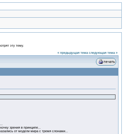
отрят эту тему.
« предыдущая тема
следующая тема »
...
очку зрения в принципе...
казались от модели мира с тремя слонами...