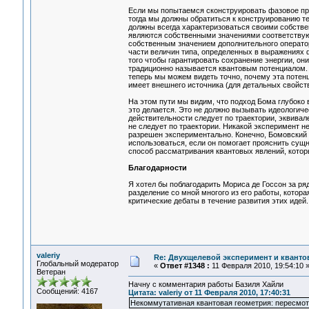
Если мы попытаемся сконструировать фазовое прос
тогда мы должны обратиться к конструированию те
должны всегда характеризоваться своими собстве
являются собственными значениями соответствую
собственным значением дополнительного операт
части величин типа, определенных в выражениях 
того чтобы гарантировать сохранение энергии, он
традиционно называется квантовым потенциалом. М
теперь мы можем видеть точно, почему эта потен
имеет внешнего источника (для детальных свойств
На этом пути мы видим, что подход Бома глубоко 
это делается. Это не должно вызывать идеологиче
действительности следует по траектории, эквивал
не следует по траектории. Никакой эксперимент н
разрешен экспериментально. Конечно, Бомовский 
использоваться, если он помогает прояснить сущн
способ рассматривания квантовых явлений, котор
Благодарности
Я хотел бы поблагодарить Мориса де Госсон за р
разделение со мной многого из его работы, котора
критические дебаты в течение развития этих идей.
valeriy
Re: Двухщелевой эксперимент и кванто
Глобальный модератор
«
Ответ #1348 :
11 Февраля 2010, 19:54:10 
Ветеран
Начну с комментария работы Базиля Хайли
Сообщений: 4167
Цитата: valeriy от 11 Февраля 2010, 17:40:31
Некоммутативная квантовая геометрия: пересмот