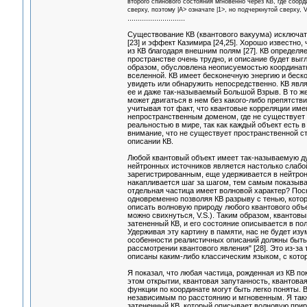
второго спинового состояния мгновенно через КВ, где соор
сверху, поэтому |A> означате |1>, но подчеркнутой сверху, V
............................
Существование КВ (квантового вакуума) исключат
[23] и эффект Казимира [24,25]. Хорошо известно
из КВ благодаря внешним полям [27]. КВ определя
пространстве очень трудно, и описание будет выг
образом, обусловлена неописуемостью координатно
вселенной. КВ имеет бесконечную энергию и беск
увидеть или обнаружить непосредственно. КВ явл
ее и даже так-называемый Большой Взрыв. В то ж
может двигаться в нем без какого-либо препятств
учитывая тот факт, что квантовые корреляции име
непространственным доменом, где не существует р
реальностью в мире, так как каждый объект есть в
внимание, что не существует пространственной с
описании КВ.
Любой квантовый объект имеет так-называемую ду
нейтронных источников является настолько слабой
зарегистрированным, еще удерживается в нейтрон
накапливается шаг за шагом, тем самым показыва
отдельная частица имеет волновой характер? Поск
одновременно позволяя КВ разрыву с тенью, котор
описать волновую природу любого квантового объе
можно свихнуться, V.S.). Таким образом, квантов
затененный КВ, и его состояние описывается в п
Удерживая эту картину в памяти, нас не будет из
особенности реалистичных описаний должны быть 
рассмотрении квантового явления" [28]. Это из-за 
описаны каким-либо классическим языком, с кот
Я показал, что любая частица, рожденная из КВ п
этом открытии, квантовая запутанность, квантова
функции по координате могут быть легко поняты.
независимым по расстоянию и мгновенным. Я такж
затененный КВ, который описывает волновую приро