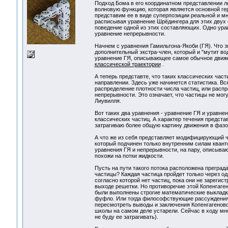
Подход Бома в его координатном представлении ле
волновую функцию, которая является основной гер
представим ее в виде суперпозиции реальной и м
расписывая уравнение Шрёдингера для этих двух 
поведение одной из этих составляющих. Одно урав
уравнение непрерывности.
Начнем с уравнения Гамильтона-Якоби (ГЯ). Что 
дополнительный экстра-член, который и "мутит во
уравнение ГЯ, описывающее самое обычное дви
классической траектории
.
А теперь представте, что таких классических част
направлении. Здесь уже начинется статистика. Вс
распределение плотности числа частиц, или распр
непрерывности. Это означает, что частицы не могу
Лиувилля.
Вот таких два уравнения - уравнение ГЯ и уравне
классических частиц. А характер течения предста
затрагиваю более общую картину движения в фазо
А что же из себя представляет модифицирующий ч
который подчинен только внутренним силам кванто
уравнения ГЯ и непрерывности, на пару, описываю
похожи на потки жидкости.
Пусть на пути такого потока расположена преград
частицы? Каждая частица пройдет только через од
согласно которой нет частиц, пока они не зарегис
выходе решетки. Но противоречие этой Копенгаген
были выполнены строгие математические выкладки
фуфло. Или тогда философствующие рассуждения с
пересмотреть выводы и заключения Копенгагеновс
школы на самом деле устарели. Сейчас в ходу мно
не буду ее затрагивать).