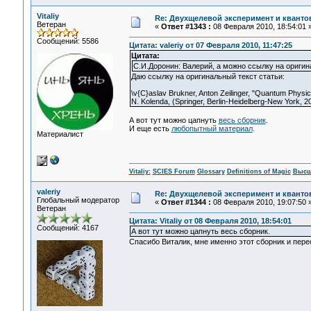
Vitaliy
Re: Двухщелевой эксперимент и кванто
Ветеран
«
Ответ #1343 :
08 Февраля 2010, 18:54:01 
Сообщений: 5586
Цитата: valeriy от 07 Февраля 2010, 11:47:25
Цитата:
С.И.Доронин: Валерий, а можно ссылку на оригин
Даю ссылку на оригинальный текст статьи:
\v{C}aslav Brukner, Anton Zeilinger, "Quantum Physic
N. Kolenda, (Springer, Berlin-Heidelberg-New York, 20
А вот тут можно цапнуть
весь сборник
.
И еще есть
любопытный материал
.
Материалист
Vitaliy:
SCIES Forum
Glossary
Definitions of Magic
Высш
valeriy
Re: Двухщелевой эксперимент и кванто
Глобальный модератор
«
Ответ #1344 :
08 Февраля 2010, 19:07:50 
Ветеран
Цитата: Vitaliy от 08 Февраля 2010, 18:54:01
Сообщений: 4167
А вот тут можно цапнуть весь сборник.
Спасибо Виталик, мне именно этот сборник и пере