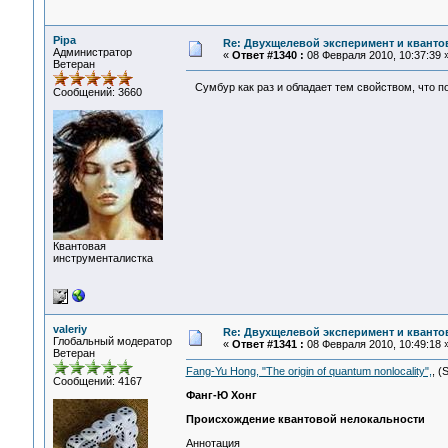
Pipa
Re: Двухщелевой эксперимент и кванто
Администратор
«
Ответ #1340 :
08 Февраля 2010, 10:37:39 
Ветеран
Сумбур как раз и обладает тем свойством, что п
Сообщений: 3660
Квантовая
инструменталистка
valeriy
Re: Двухщелевой эксперимент и кванто
Глобальный модератор
«
Ответ #1341 :
08 Февраля 2010, 10:49:18 
Ветеран
Fang-Yu Hong, "The origin of quantum nonlocality",
, (
Сообщений: 4167
Фанг-Ю Хонг
Происхождение квантовой нелокальности
Аннотация