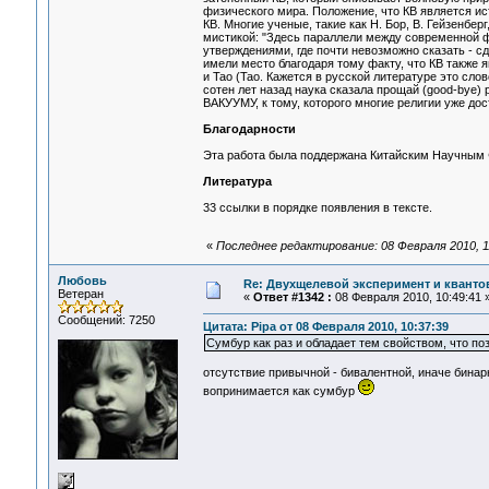
физического мира. Положение, что КВ является ис
КВ. Многие ученые, такие как Н. Бор, В. Гейзенбе
мистикой: "Здесь параллели между современной 
утверждениями, где почти невозможно сказать - с
имели место благодаря тому факту, что КВ также 
и Тао (Tao. Кажется в русской литературе это слов
сотен лет назад наука сказала прощай (good-bye)
ВАКУУМУ, к тому, которого многие религии уже дос
Благодарности
Эта работа была поддержана Китайским Научным 
Литература
33 ссылки в порядке появления в тексте.
«
Последнее редактирование: 08 Февраля 2010, 11
Любовь
Re: Двухщелевой эксперимент и кванто
Ветеран
«
Ответ #1342 :
08 Февраля 2010, 10:49:41 
Сообщений: 7250
Цитата: Pipa от 08 Февраля 2010, 10:37:39
Сумбур как раз и обладает тем свойством, что по
отсутствие привычной - бивалентной, иначе бинар
вопринимается как сумбур