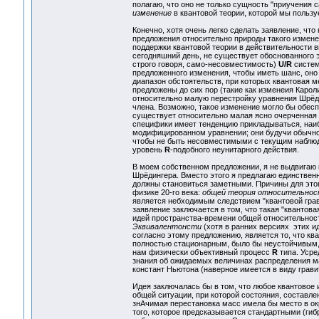
полагаю, что оно не только сущность "приучения 
изменение
в квантовой теории, которой мы пользу
Конечно, хотя очень легко сделать заявление, чт
предложения относительно природы такого измен
поддержки квантовой теории в действительности 
сегодняшний день, не существует обоснованного э
строго говоря, само-несовместимость)
U/R
систем
предложенного изменения, чтобы иметь шанс, оно
диапазон обстоятельств, при которых квантовая 
предложены до сих пор (такие как изменеия Карол
относительно малую перестройку уравнения Шрёд
члена. Возможно, такое изменение могло бы обес
существует относительно малая ясно очерченная
специфики имеет тенденцию прикладываться, наиб
модифицированном уравнении; они будучи обычно
чтобы не быть несовместимыми с текущим наблюд
уровень
R
-подобного неунитарного действия.
В моем собственном предложении, я не выдвигаю
Шрёдингера. Вместо этого я предлагаю единствен
должны становиться заметными. Причины для это
физике 20-го века:
общей теория относительно
является небходимым следствием "квантовой грав
заявление заключается в том, что такая "квантова
идей пространства-времени общей относительности.
Эквивалентонсти
(хотя в ранних версиях этих и
согласно этому предложению, является то, что кв
полностью стационарным, было бы неустойчивым,
нам физически объективный процесс
R
типа. Усре
знания об ожидаемых величинах распределения ма
констант Ньютона (наверное имеется в виду гравит
Идея заключалась бы в том, что любое квантовое
общей ситуации, при которой состояния, составле
знАчимая перестановка масс имела бы место в ок
того, которое предсказывается стандартными (ги