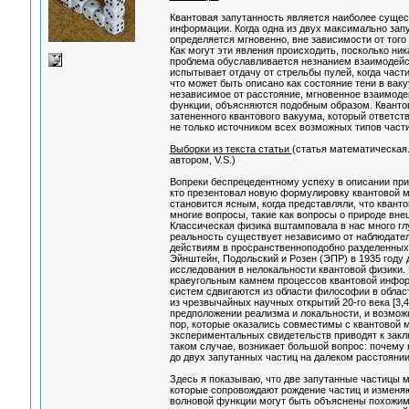
Квантовая запутанность является наиболее сущес
информации. Когда одна из двух максимально запу
определяется мгновенно, вне зависимости от того к
Как могут эти явления происходить, посколько ни
проблема обуславливается незнанием взаимодейст
испытывает отдачу от стрельбы пулей, когда части
что может быть описано как состояние тени в ваку
независимое от расстояние, мгновенное взаимодей
функции, объясняются подобным образом. Квантов
затененного квантового вакуума, который ответст
не только источником всех возможных типов части
Выборки из текста статьи
(статья математическая
автором, V.S.)
Вопреки беспрецедентному успеху в описании прир
кто презентовал новую формулировку квантовой ме
становится ясным, когда представляли, что квант
многие вопросы, такие как вопросы о природе вн
Классическая физика вштамповала в нас много глу
реальность существует независимо от наблюдателя
действиям в просранственноподобно разделенных 
Эйнштейн, Подольский и Розен (ЭПР) в 1935 году
исследования в нелокальности квантовой физики. 
краеугольным камнем процессов квантовой информ
систем сдвигаются из области философии в област
из чрезвычайных научных открытий 20-го века [3,
предположении реализма и локальности, и возможн
пор, которые оказались совместимы с квантовой 
экспериментальных свидетельств приводят к заклю
таком случае, возникает большой вопрос: почему 
до двух запутанных частиц на далеком расстояни
Здесь я показываю, что две запутанные частицы м
которые сопровождают рождение частиц и изменяют
волновой функции могут быть объяснены похожим 