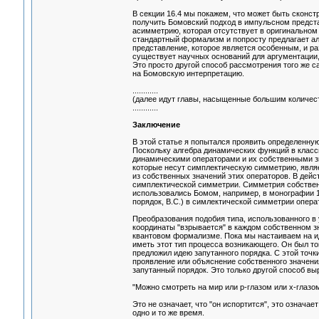
В секции 16.4 мы покажем, что может быть сконс
получить Бомовский подход в импульсном предста
асимметрию, которая отсутствует в оригинальном
стандартный формализм и попросту предлагает ал
представление, которое является особенным, и ра
существует научных оснований для аргументации
Это просто другой способ рассмотрения того же 
на Бомовскую интерпретацию.
............
(далее идут главы, насыщенные большим количе
............
Заключение
В этой статье я попытался проявить определенную
Поскольку алгебра динамических функций в класс
динамическими операторами и их собственными зн
которые несут симплектическую симметрию, являе
из собственных значений этих операторов. В дейс
симплектической симметрии. Симметрия собственных
использовались Бомом, например, в монографии 1980
порядок, В.С.) в симлектической симметрии опера
Преобразования подобия типа, использованного в 
координаты "взрывается" в каждом собственном зн
квантовом формализме. Пока мы настаиваем на и
иметь этот тип процесса возникающего. Он был то
предложил идею запутанного порядка. С этой точк
проявление или объяснение собственного значения
запутанный порядок. Это только другой способ вы
"Можно смотреть на мир или р-глазом или х-глазом
Это не означает, что "он испортится", это означае
одно и то же время.