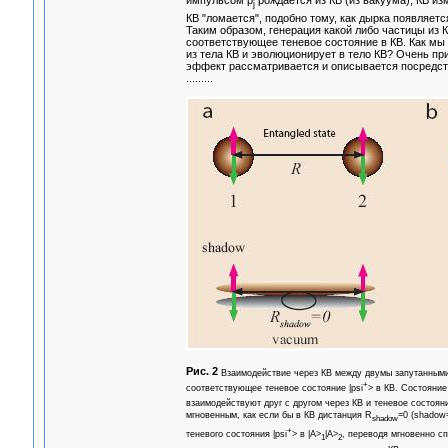
импульсом p
рождается из КВ (из вакуума), КВ и
j
КВ "ломается", подобно тому, как дырка появляетс
Таким образом, генерация какой либо частицы из 
соответствующее теневое состояние в КВ. Как мы 
из тела КВ и эволюционирует в тело КВ? Очень пр
эффект рассматривается и описывается посредств
.........
Рис. 2
Взаимодействие через КВ между двумы запутанными 
+
соответствующее теневое состояние |psi
> в КВ. Состояние
взаимодействуют друг с другом через КВ и теневое состояни
мгновенным, как если бы в КВ дистанция R
=0 (shadow=
shadow
+
теневого состояния |psi
> в |A>
|A>
, переводя мгновенно сп
1
2