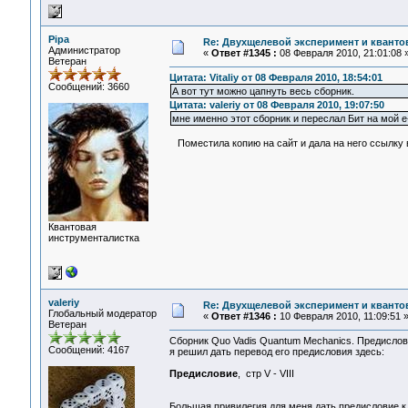
Pipa
Re: Двухщелевой эксперимент и кванто
Администратор
«
Ответ #1345 :
08 Февраля 2010, 21:01:08 
Ветеран
Цитата: Vitaliy от 08 Февраля 2010, 18:54:01
Сообщений: 3660
А вот тут можно цапнуть весь сборник.
Цитата: valeriy от 08 Февраля 2010, 19:07:50
мне именно этот сборник и переслал Бит на мой 
Поместила копию на сайт и дала на него ссылку в 
Квантовая
инструменталистка
valeriy
Re: Двухщелевой эксперимент и кванто
Глобальный модератор
«
Ответ #1346 :
10 Февраля 2010, 11:09:51 
Ветеран
Сборник Quo Vadis Quantum Mechanics. Предислови
Сообщений: 4167
я решил дать перевод его предисловия здесь:
Предисловие
, стр V - VIII
Большая привилегия для меня дать предисловие 