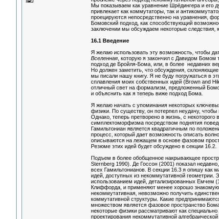
Мы показываем как уравнение Шрёдингера и его д
привлекает как коммутаторы, так и антикоммутато
проецируются непосредственно на уравнения, фо
Бомовский подход, как способствующий возможнос
заключении мы обсуждаем некоторые следствия, к
16.1 Введение
Я желаю использовать эту возможность, чтобы да
Вселенная
, которую я закончил с Давидом Бомом т
подход де Бройля-Бома, или, в более недавних ве
Но должен заметить, что обсуждения, склоняющие э
мы писали нашу книгу. Я не буду погружаться в эт
сплавления моих собственных идей (Brown and Hiley
отличный свет на формализм, предложенный Бомом 
и объяснить как я теперь виже подход Бома.
Я желаю начать с упоминания некоторых ключевых
физики. По существу, он потерпел неудачу, чтобы
Однако, теперь претворено в жизнь, с некоторого
симплектоморфизма посредством поднятия поведеи
Гамильтониан является квадратичным по положению
процесс, который дает возможность описать вол
описываются на лежащем в основе фазовом простр
Резюме этих идей будет обсуждено в секции 16.2.
Подъем в более обобщенное накрывающее простр
Sternberg 1990). Де Госсон (2001) показал недавн
всех Гамильтонианов. В секции 16.3 я опишу как 
идей, доступных из некоммутативной геометрии. Э
использованием идей, детализированных Емчем (
Клиффорда, и применяют менее хорошо знакомую ст
некоммутативная, невозможно получить единствен
коммутативной структуры. Какие предпринимаются
множеством является фазовое пространство Бома.
некоторые физики рассматривают как специально 
проектирования некоммутативной алгебраической 