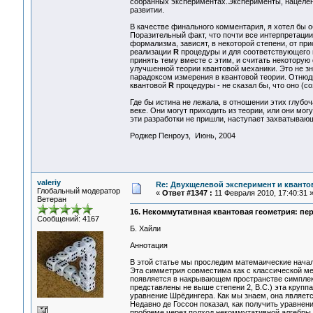
собранных экспериментах.Эксперименты, нацеленн
развитии.
В качестве финального комментария, я хотел бы о
Поразительный факт, что почти все интерпретаци
формализма, зависят, в некоторой степени, от пр
реализации
R
процедуры и для соответствующего п
принять тему вместе с этим, и считать некотору
улучшенной теории квантовой механики. Это не зн
парадоксом измерения в квантовой теории. Отнюдь
квантовой
R
процедуры - не сказал бы, что оно (со
Где бы истина не лежала, в отношении этих глуб
веке. Они могут приходить из теории, или они мог
эти разработки не пришли, наступает захватываю
Роджер Пенроуз, Июнь, 2004
valeriy
Re: Двухщелевой эксперимент и кванто
Глобальный модератор
«
Ответ #1347 :
11 Февраля 2010, 17:40:31 
Ветеран
16. Некоммутативная квантовая геометрия: пе
Сообщений: 4167
Б. Хайли
Аннотация
В этой статье мы проследим матемаические нача
Эта симметрия совместима как с классической ме
появляется в накрывающем пространстве симплек
представлены не выше степени 2, В.С.) эта круп
уравнение Шрёдингера. Как мы знаем, она являе
Недавно де Госсон показал, как получить уравнен
проблеме через подход некоммутативной алгебры,