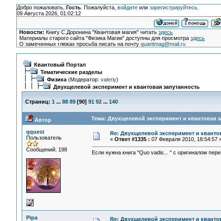
Добро пожаловать,
Гость
. Пожалуйста,
войдите
или
зарегистрируйтесь
.
09 Августа 2026, 01:02:12
Новости:
Книгу С.Доронина "Квантовая магия" читать
здесь
Материалы старого сайта "Физика Магии" доступны для просмотра
здесь
О замеченных глюках просьба писать на почту
quantmag@mail.ru
Квантовый Портал
Тематические разделы
Физика
(Модератор:
valeriy
)
Двухщелевой эксперимент и квантовая запутанность
Страниц:
1
...
88
89
[
90
]
91
92
...
140
Тема: Двухщелевой эксперимент и квантовая з
Автор
qquest
Re: Двухщелевой эксперимент и кванто
Пользователь
«
Ответ #1335 :
07 Февраля 2010, 18:54:57 
Сообщений: 198
Если нужна книга "Quo vadis... " с оригиналом пер
Pipa
Re: Двухщелевой эксперимент и кванто