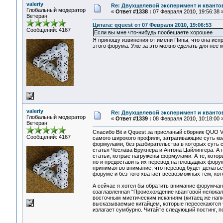
valeriy
Re: Двухщелевой эксперимент и кванто
Глобальный модератор
«
Ответ #1338 :
07 Февраля 2010, 19:56:38 
Ветеран
Цитата: qquest от 07 Февраля 2010, 19:06:53
Сообщений: 4167
Если вы мне что-нибудь пообещаете хорошее
Я приношу извинения от имени Пипы, что она испра
этого форума. Уже за это можно сделать для нее м
valeriy
Re: Двухщелевой эксперимент и кванто
Глобальный модератор
«
Ответ #1339 :
08 Февраля 2010, 10:18:00 
Ветеран
Спасибо Bit и Qquest за присланый сборник QUO
Сообщений: 4167
самого широкого профиля, затрагивающие суть кв
формулами, без разбирательства в которых суть с
статья Чеслава Брукнера и Антона Цайлингера. А 
статьи, котрые нагружены формулами. А те, котор
но и предоставить их перевод на площадках форум
принимая во внимание, что перевод будет делатьс
форуме и без того хватает всевозможных тем, кот
А сейчас я хотел бы обратить внимание форумчан 
озаглавленная "Происхождение квантовой нелокаль
восточным мистическим исканиям (китаец же напис
высказываемые китайцем, которые пересекаются ч
излагает сумбурно. Читайте следующий постинг, 