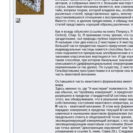
авторов, и собранных вместе с большим мастерс
статьи, квантовая механика является, вне сомнен
тайн, вопреки теории, которой владеем мы, особе
различных статей, представленных здесь, многие 
неустановившееся отношение к воспринимаемой н
Вместо этого, в данном предисловии, я обращу вн
статей представить хороший образец различных т
Как я всюду объяснял (ссылка на книгу Пенроуз, Р.
Oxford), Chap. 5), Я принимаю точку зрения, что 
загадочными, чья природа глубоко переплетена, о
Я называю этих два класса Z-мистерии и X-мисте
большей части предметом нашего приручения самих
индивидуальные частицы кажется способны быть в
спин подчиняется прекрасным алгебраическим и г
законами классических вертящихся тел. И где из
таким способом, при котором банальные значения
описываются (дифференциальными)
операторам
переменными (и так далее). По существу, Z-мисте
Гильбертовыми пространствами и в котором она 
часть квантовой механики.
Оставшаяся часть квантового формализма имеет 
мира.
Здесь именно то, где "X-мистерии" появляются. Э
как обычно, на "проблему измерения", я предпочит
разрешено в пределах стандартной
U
системы взг
этого, мы обнаруживаем, что в реальном мире наш
собственному состоянию квантового оператора, к
R
часть - квантовой механики. В этом мое фирме
парадокс измерения) в пределах текущей
U
систем
изменеия
в нынешнем квантовом формализме (ко
предельного ответа в общепринятой точке зрения,
эволюционирующий измеряющий аппарат, с его з
эволюционирующим квантовым состоянием (Конечно
как точка зрения "декогеренции окружения" или "м
упоминание в ссылке 5, ниже, Глава 29.). Следоват