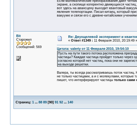
Если математические преобразования дают четкий 
экране, а скопище когерентно движущихся частиц
вот здесь на авансцену выходит квантовый вакуум
явления телепортации. Писал китаец, который пр
вакууме и связи его с древне-китайскими учениям
Bit
Re: Двухщелевой эксперимент и кванто
Старожил
«
Ответ #1349 :
11 Февраля 2010, 20:19:49 
Сообщений: 569
Цитата: valeriy от 11 Февраля 2010, 19:54:10
Пусть на пути такого потока расположена преград
частицы? Каждая частица пройдет только через о
согласно которой нет частиц, пока они не зареги
на выходе решетки.
Валера, ты всегда рассматриваешь поток частиц.
не только частицами, а и с молекулами, которые т
пишет, что интерферируют частицы
только сами 
Страниц:
1
...
88
89
[
90
]
91
92
...
140