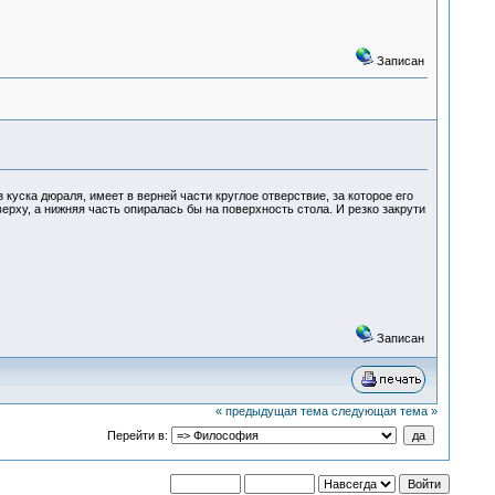
Записан
 куска дюраля, имеет в верней части круглое отверствие, за которое его
ерху, а нижняя часть опиралась бы на поверхность стола. И резко закрути
Записан
« предыдущая тема
следующая тема »
Перейти в: