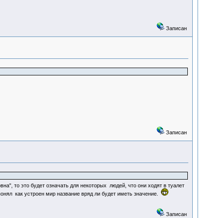
Записан
Записан
на", то это будет означать для некоторых людей, что они ходят в туалет
 понял как устроен мир название вряд ли будет иметь значение.
Записан