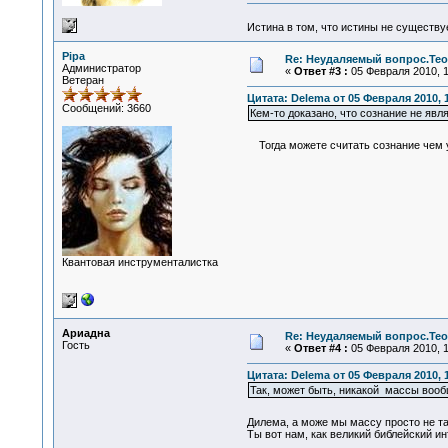
Истина в том, что истины не существ
Pipa
Re: Неудаляемый вопрос.Теор
Администратор
«
Ответ #3 :
05 Февраля 2010, 1
Ветеран
Цитата: Delema от 05 Февраля 2010, 
Сообщений: 3660
Кем-то доказано, что сознание не явл
Тогда можете считать сознание чем у
Квантовая инструменталистка
Ариадна
Re: Неудаляемый вопрос.Теор
Гость
«
Ответ #4 :
05 Февраля 2010, 1
Цитата: Delema от 05 Февраля 2010, 
Так, может быть, никакой массы вооб
Дилема, а може мы массу просто не та
Ты вот нам, как великий библейский ин