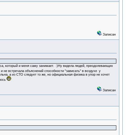
Записан
роса, который и меня саму занимает. :)Ну видела людей, преодолевающих
а и не встречала объяснений способности "зависать" в воздухе у
льна, а из СТО следует то же, но официальная физика в упор не хочет
лось
Записан