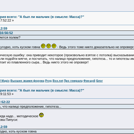
ия всего: "А был ли мальчик (в смысле: Масса)?"
7:52:22 »
12:59
16:56:52
ляется полем?
угодно, хоть куском говна
- Ведь этого тоже никто доказательно не опроверг
ескую ошибку: она приводит некоторое (произвольно взятое с потолка) высказывание и
сли подойти мягче, и посчитать, что налицо предположение, гипотеза... то и гипотез
оит из плавленного сыра... Ведь никто этого не опроверг!
f Magic
Высшие звания форума
Prog
Box.net
Про генерала
Фэн-шуй
Блог
ия всего: "А был ли мальчик (в смысле: Масса)?"
9:11:53 »
7:52:22
, что налицо предположение, гипотеза...
огда надо... методическое
ова Пипуси:
12:59
одно, хоть куском говна