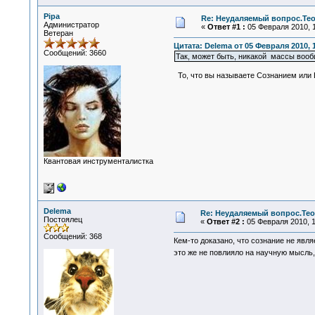
Pipa
Re: Неудаляемый вопрос.Тео
Администратор
«
Ответ #1 :
05 Февраля 2010, 1
Ветеран
Цитата: Delema от 05 Февраля 2010, 
Сообщений: 3660
Так, может быть, никакой массы вооб
То, что вы называете Сознанием или В
Квантовая инструменталистка
Delema
Re: Неудаляемый вопрос.Теор
Постоялец
«
Ответ #2 :
05 Февраля 2010, 1
Сообщений: 368
Кем-то доказано, что сознание не явля
это же не повлияло на научную мысль