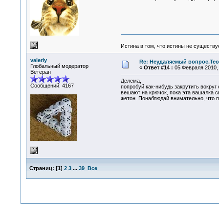
Истина в том, что истины не существ
valeriy
Re: Неудаляемый вопрос.Теор
Глобальный модератор
«
Ответ #14 :
05 Февраля 2010, 
Ветеран
Делема,
Сообщений: 4167
попробуй как-нибудь закрутить вокруг 
вешают на крючок, пока эта вашалка св
жетон. Понаблюдай внимательно, что п
Страниц:
[
1
]
2
3
...
39
Все