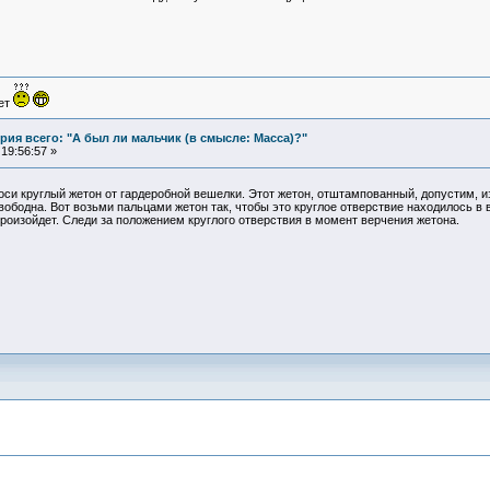
ует
ия всего: "А был ли мальчик (в смысле: Масса)?"
19:56:57 »
оси круглый жетон от гардеробной вешелки. Этот жетон, отштампованный, допустим, из
ободна. Вот возьми пальцами жетон так, чтобы это круглое отверствие находилось в в
роизойдет. Следи за положением круглого отверствия в момент верчения жетона.