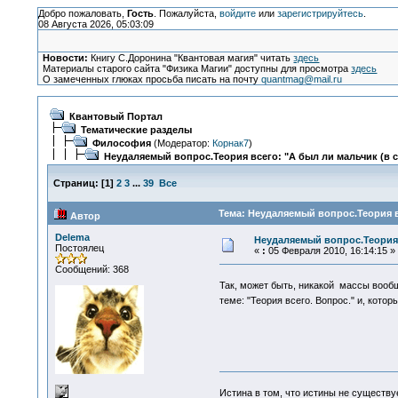
Добро пожаловать,
Гость
. Пожалуйста,
войдите
или
зарегистрируйтесь
.
08 Августа 2026, 05:03:09
Новости:
Книгу С.Доронина "Квантовая магия" читать
здесь
Материалы старого сайта "Физика Магии" доступны для просмотра
здесь
О замеченных глюках просьба писать на почту
quantmag@mail.ru
Квантовый Портал
Тематические разделы
Философия
(Модератор:
Корнак7
)
Неудаляемый вопрос.Теория всего: "А был ли мальчик (в 
Страниц:
[
1
]
2
3
...
39
Все
Тема: Неудаляемый вопрос.Теория вс
Автор
Delema
Неудаляемый вопрос.Теория 
Постоялец
«
:
05 Февраля 2010, 16:14:15 »
Сообщений: 368
Так, может быть, никакой массы воо
теме: "Теория всего. Вопрос." и, кот
Истина в том, что истины не существ