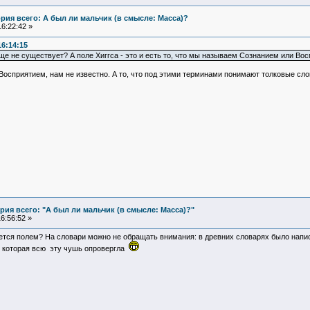
рия всего: А был ли мальчик (в смысле: Масса)?
6:22:42 »
16:14:15
ще не существует? А поле Хиггса - это и есть то, что мы называем Сознанием или Во
осприятием, нам не известно. А то, что под этими терминами понимают толковые сло
ия всего: "А был ли мальчик (в смысле: Масса)?"
6:56:52 »
ется полем? На словари можно не обращать внимания: в древних словарях было написан
, которая всю эту чушь опровергла