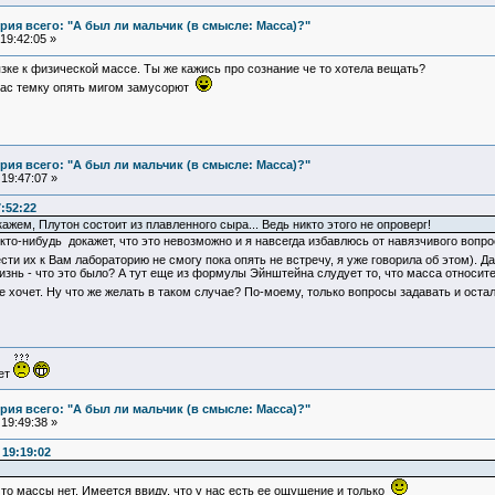
ия всего: "А был ли мальчик (в смысле: Масса)?"
19:42:05 »
зке к физической массе. Ты же кажись про сознание че то хотела вещать?
щас темку опять мигом замусорют
ия всего: "А был ли мальчик (в смысле: Масса)?"
19:47:07 »
7:52:22
ажем, Плутон состоит из плавленного сыра... Ведь никто этого не опроверг!
то кто-нибудь докажет, что это невозможно и я навсегда избавлюсь от навязчивого воп
сти их к Вам лабораторию не смогу пока опять не встречу, я уже говорила об этом). Д
знь - что это было? А тут еще из формулы Эйнштейна слудует то, что масса относите
не хочет. Ну что же желать в таком случае? По-моему, только вопросы задавать и оста
ует
ия всего: "А был ли мальчик (в смысле: Масса)?"
19:49:38 »
19:19:02
 что массы нет. Имеется ввиду, что у нас есть ее ощущение и только