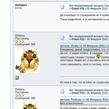
Ариадна
Re: Неудаляемый вопрос.Теор
Гость
«
Ответ #11 :
05 Февраля 2010, 
Да я вообще-то спрашивала не в привя
Пиши подробней, а то матерьялисты 
Delema
Re: Неудаляемый вопрос.Теор
Постоялец
«
Ответ #12 :
05 Февраля 2010, 
Сообщений: 368
Цитата: Vitaliy от 05 Февраля 2010, 1
Например, давай предположим, что, ск
Да нет, я задаю вопрос, в надежде, ч
гравитацию своими глазами
(приве
некоторых людей вот и мучаюсь всю жи
этого признавать, просто потому, что 
Истина в том, что истины не существ
Delema
Re: Неудаляемый вопрос.Теор
Постоялец
«
Ответ #13 :
05 Февраля 2010, 
Сообщений: 368
Цитата: Любовь от 05 Февраля 2010, 
все относительно...
Я собственно, к этому и веду, говоря,