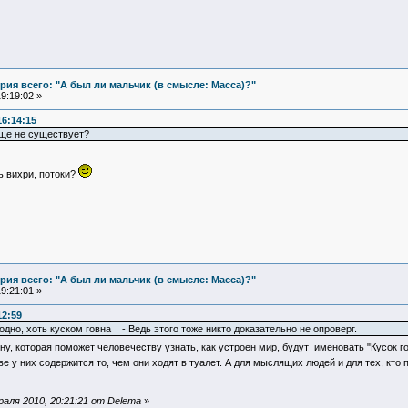
ия всего: "А был ли мальчик (в смысле: Масса)?"
9:19:02 »
16:14:15
бще не существует?
ь вихри, потоки?
ия всего: "А был ли мальчик (в смысле: Масса)?"
9:21:01 »
12:59
одно, хоть куском говна - Ведь этого тоже никто доказательно не опроверг.
, которая поможет человечеству узнать, как устроен мир, будут именовать "Кусок гов
е у них содержится то, чем они ходят в туалет. А для мыслящих людей и для тех, кто
аля 2010, 20:21:21 от Delema
»