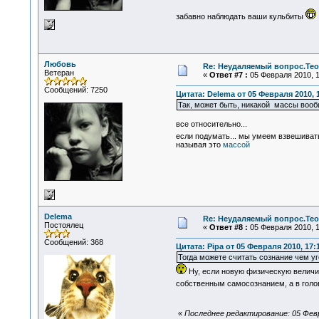
забавно наблюдать ваши кульбиты
Любовь
Re: Неудаляемый вопрос.Теор
Ветеран
«
Ответ #7 :
05 Февраля 2010, 1
Сообщений: 7250
Цитата: Delema от 05 Февраля 2010, 
Так, может быть, никакой массы воо
все относительно...
если подумать... мы умеем взвешиват
называя это
массой
Delema
Re: Неудаляемый вопрос.Теор
Постоялец
«
Ответ #8 :
05 Февраля 2010, 1
Сообщений: 368
Цитата: Pipa от 05 Февраля 2010, 17:
Тогда можете считать сознание чем уг
Ну, если новую физическую величину
собственным самосознанием, а в голов
«
Последнее редактирование: 05 Февр