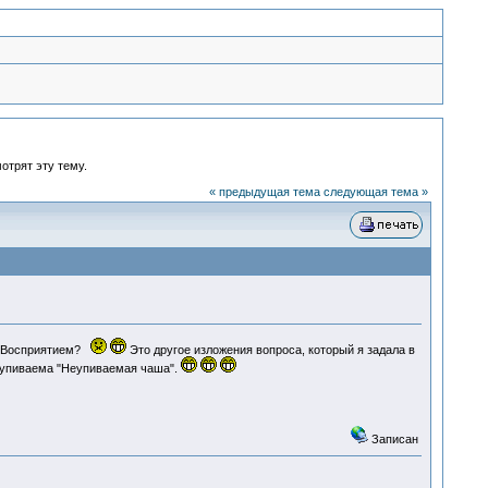
отрят эту тему.
« предыдущая тема
следующая тема »
ли Восприятием?
Это другое изложения вопроса, который я задала в
 неупиваема "Неупиваемая чаша".
Записан