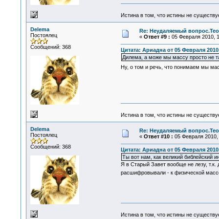
Истина в том, что истины не существ
Delema
Re: Неудаляемый вопрос.Теор
Постоялец
«
Ответ #9 :
05 Февраля 2010, 1
Сообщений: 368
Цитата: Ариадна от 05 Февраля 2010,
Дилема, а може мы массу просто не та
Ну, о том и речь, что понимаем мы ма
Истина в том, что истины не существ
Delema
Re: Неудаляемый вопрос.Теор
Постоялец
«
Ответ #10 :
05 Февраля 2010, 
Сообщений: 368
Цитата: Ариадна от 05 Февраля 2010,
Ты вот нам, как великий библейский и
Я в Старый Завет вообще не лезу, т.к.
расшифровывали - к физической массе 
Истина в том, что истины не существ