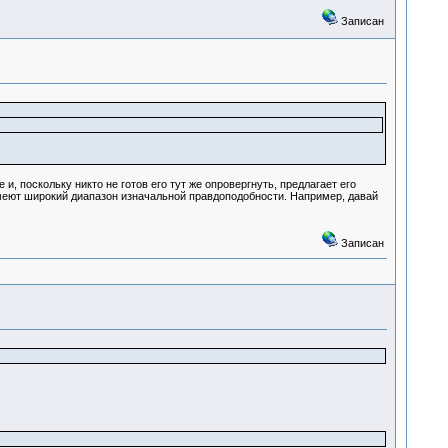
Записан
.
, поскольку никто не готов его тут же опровергнуть, предлагает его
ы имеют широкий диапазон изначальной правдоподобности. Например, давай
Записан