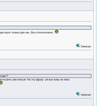
уществует только для нас. Все относительно.
Записан
ёгким"?
вести речь уже нельзя. Но эту фразу уж все кому не лень
Записан