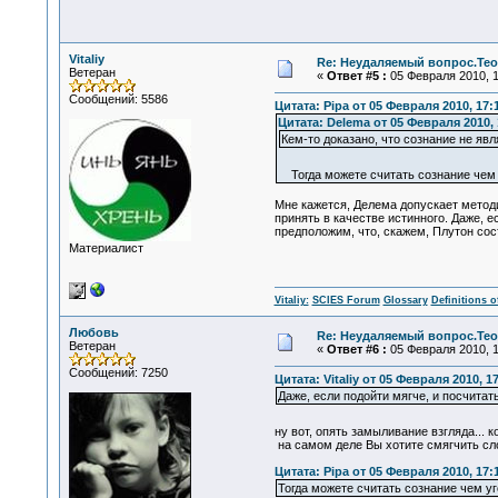
Vitaliy
Re: Неудаляемый вопрос.Теор
Ветеран
«
Ответ #5 :
05 Февраля 2010, 1
Сообщений: 5586
Цитата: Pipa от 05 Февраля 2010, 17:
Цитата: Delema от 05 Февраля 2010, 
Кем-то доказано, что сознание не яв
Тогда можете считать сознание чем 
Мне кажется, Делема допускает методич
принять в качестве истинного. Даже, е
предположим, что, скажем, Плутон сост
Материалист
Vitaliy:
SCIES Forum
Glossary
Definitions o
Любовь
Re: Неудаляемый вопрос.Теор
Ветеран
«
Ответ #6 :
05 Февраля 2010, 1
Сообщений: 7250
Цитата: Vitaliy от 05 Февраля 2010, 1
Даже, если подойти мягче, и посчитать
ну вот, опять замыливание взгляда... к
на самом деле Вы хотите смягчить сл
Цитата: Pipa от 05 Февраля 2010, 17:
Тогда можете считать сознание чем уг