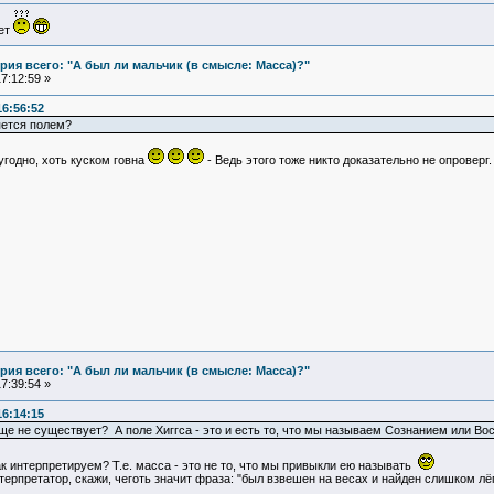
ует
ия всего: "А был ли мальчик (в смысле: Масса)?"
7:12:59 »
16:56:52
яется полем?
годно, хоть куском говна
- Ведь этого тоже никто доказательно не опроверг.
ия всего: "А был ли мальчик (в смысле: Масса)?"
7:39:54 »
16:14:15
ще не существует? А поле Хиггса - это и есть то, что мы называем Сознанием или Во
к интерпретируем? Т.е. масса - это не то, что мы привыкли ею называть
терпретатор, скажи, чеготь значит фраза: "был взвешен на весах и найден слишком лё