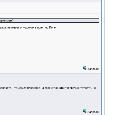
сприятием?
вари, не имеет отношения к понятию Поле.
Записан
о и то, что Земля плоская и на трех китах стоит и прочие глупости, но
Записан