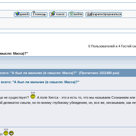
0 Пользователей и 4 Гостей см
смысле: Масса)?"
его: "А был ли мальчик (в смысле: Масса)?" (Прочитано 1011484 раз)
всего: "А был ли мальчик (в смысле: Масса)?"
бще не существует?
А поле Хиггса - это и есть то, что мы называем Сознанием и
орый деликатно смыли, но по моему глубокому убеждению, он, все же, несмываем, как
ует