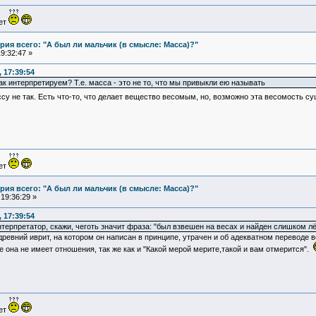
ует
ия всего: "А был ли мальчик (в смысле: Масса)?"
9:32:47 »
 17:39:54
к интерпретируем? Т.е. масса - это не то, что мы привыкли ею называть
ссу не так. Есть что-то, что делает вещество весомым, но, возможно эта весомость с
ует
ия всего: "А был ли мальчик (в смысле: Масса)?"
19:36:29 »
 17:39:54
нтерпретатор, скажи, чеготь значит фраза: "был взвешен на весах и найден слишком л
 древний иврит, на котором он написан в принципе, утрачен и об адекватном переводе 
она не имеет отношения, так же как и "Какой мерой мерите,такой и вам отмерится".
ует