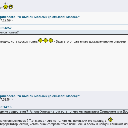
ует
ия всего: "А был ли мальчик (в смысле: Масса)?"
7:12:59 »
16:56:52
яется полем?
годно, хоть куском говна
- Ведь этого тоже никто доказательно не опроверг.
ия всего: "А был ли мальчик (в смысле: Масса)?"
7:39:54 »
16:14:15
ще не существует? А поле Хиггса - это и есть то, что мы называем Сознанием или Во
к интерпретируем? Т.е. масса - это не то, что мы привыкли ею называть
терпретатор, скажи, чеготь значит фраза: "был взвешен на весах и найден слишком лё