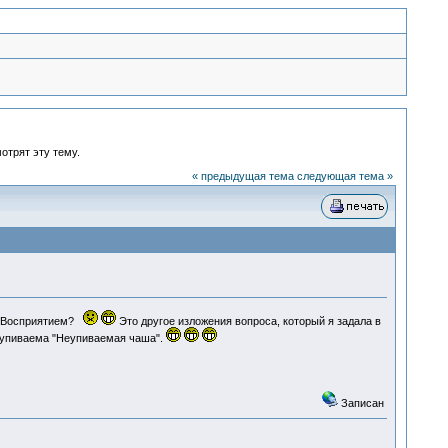
отрят эту тему.
« предыдущая тема
следующая тема »
ли Восприятием?
Это другое изложения вопроса, который я задала в
 неупиваема "Неупиваемая чаша".
Записан