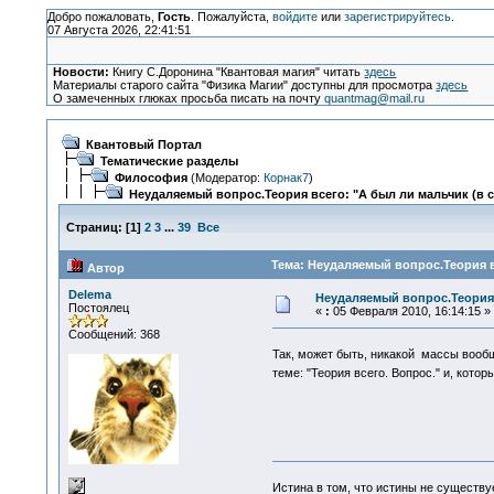
Добро пожаловать,
Гость
. Пожалуйста,
войдите
или
зарегистрируйтесь
.
07 Августа 2026, 22:41:51
Новости:
Книгу С.Доронина "Квантовая магия" читать
здесь
Материалы старого сайта "Физика Магии" доступны для просмотра
здесь
О замеченных глюках просьба писать на почту
quantmag@mail.ru
Квантовый Портал
Тематические разделы
Философия
(Модератор:
Корнак7
)
Неудаляемый вопрос.Теория всего: "А был ли мальчик (в 
Страниц:
[
1
]
2
3
...
39
Все
Тема: Неудаляемый вопрос.Теория вс
Автор
Delema
Неудаляемый вопрос.Теория 
Постоялец
«
:
05 Февраля 2010, 16:14:15 »
Сообщений: 368
Так, может быть, никакой массы воо
теме: "Теория всего. Вопрос." и, кот
Истина в том, что истины не существ