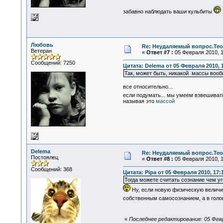
забавно наблюдать ваши кульбиты
Любовь
Re: Неудаляемый вопрос.Теор
Ветеран
«
Ответ #7 :
05 Февраля 2010, 1
Сообщений: 7250
Цитата: Delema от 05 Февраля 2010, 
Так, может быть, никакой массы воо
все относительно...
если подумать... мы умеем взвешиват
называя это
массой
Delema
Re: Неудаляемый вопрос.Теор
Постоялец
«
Ответ #8 :
05 Февраля 2010, 1
Сообщений: 368
Цитата: Pipa от 05 Февраля 2010, 17:
Тогда можете считать сознание чем уг
Ну, если новую физическую величину
собственным самосознанием, а в голов
«
Последнее редактирование: 05 Февр