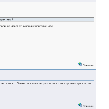
сприятием?
вари, не имеет отношения к понятию Поле.
Записан
о и то, что Земля плоская и на трех китах стоит и прочие глупости, но
Записан