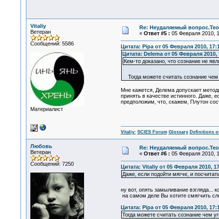
Vitaliy
Re: Неудаляемый вопрос.Теор
Ветеран
«
Ответ #5 :
05 Февраля 2010, 1
Сообщений: 5586
Цитата: Pipa от 05 Февраля 2010, 17:
Цитата: Delema от 05 Февраля 2010, 
Кем-то доказано, что сознание не яв
Тогда можете считать сознание чем 
Мне кажется, Делема допускает методич
принять в качестве истинного. Даже, е
предположим, что, скажем, Плутон сост
Материалист
Vitaliy:
SCIES Forum
Glossary
Definitions o
Любовь
Re: Неудаляемый вопрос.Теор
Ветеран
«
Ответ #6 :
05 Февраля 2010, 1
Сообщений: 7250
Цитата: Vitaliy от 05 Февраля 2010, 1
Даже, если подойти мягче, и посчитать
ну вот, опять замыливание взгляда... к
на самом деле Вы хотите смягчить сл
Цитата: Pipa от 05 Февраля 2010, 17:
Тогда можете считать сознание чем уг