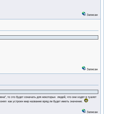
Записан
Записан
на", то это будет означать для некоторых людей, что они ходят в туалет
 понял как устроен мир название вряд ли будет иметь значение.
Записан