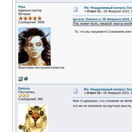
Pipa
Re: Неудаляемый вопрос.Тео
Администратор
«
Ответ #1 :
05 Февраля 2010, 1
Ветеран
Цитата: Delema от 05 Февраля 2010, 
Сообщений: 3660
Так, может быть, никакой массы вооб
То, что вы называете Сознанием или В
Квантовая инструменталистка
Delema
Re: Неудаляемый вопрос.Теор
Постоялец
«
Ответ #2 :
05 Февраля 2010, 1
Сообщений: 368
Кем-то доказано, что сознание не явля
это же не повлияло на научную мысль