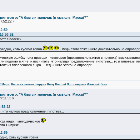
ия всего: "А был ли мальчик (в смысле: Масса)?"
7:52:22 »
12:59
16:56:52
ляется полем?
угодно, хоть куском говна
- Ведь этого тоже никто доказательно не опроверг
ескую ошибку: она приводит некоторое (произвольно взятое с потолка) высказывание и
сли подойти мягче, и посчитать, что налицо предположение, гипотеза... то и гипотез
оит из плавленного сыра... Ведь никто этого не опроверг!
f Magic
Высшие звания форума
Prog
Box.net
Про генерала
Фэн-шуй
Блог
ия всего: "А был ли мальчик (в смысле: Масса)?"
9:11:53 »
7:52:22
, что налицо предположение, гипотеза...
огда надо... методическое
ова Пипуси:
12:59
одно, хоть куском говна