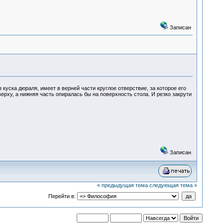
Записан
 куска дюраля, имеет в верней части круглое отверствие, за которое его
ерху, а нижняя часть опиралась бы на поверхность стола. И резко закрути
Записан
« предыдущая тема
следующая тема »
Перейти в: