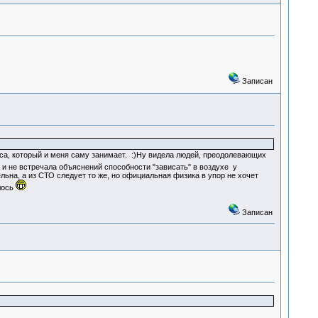
Записан
роса, который и меня саму занимает. :)Ну видела людей, преодолевающих
а и не встречала объяснений способности "зависать" в воздухе у
льна, а из СТО следует то же, но официальная физика в упор не хочет
лось
Записан