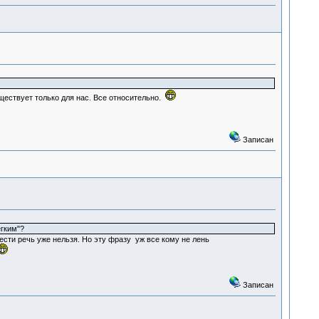
уществует только для нас. Все относительно.
Записан
ёгким"?
вести речь уже нельзя. Но эту фразу уж все кому не лень
Записан