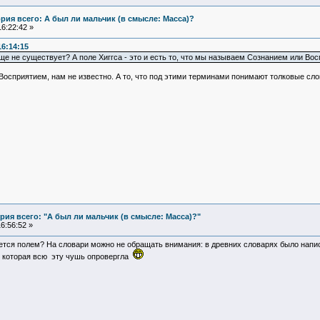
рия всего: А был ли мальчик (в смысле: Масса)?
6:22:42 »
16:14:15
ще не существует? А поле Хиггса - это и есть то, что мы называем Сознанием или Во
осприятием, нам не известно. А то, что под этими терминами понимают толковые сло
ия всего: "А был ли мальчик (в смысле: Масса)?"
6:56:52 »
ется полем? На словари можно не обращать внимания: в древних словарях было написан
, которая всю эту чушь опровергла