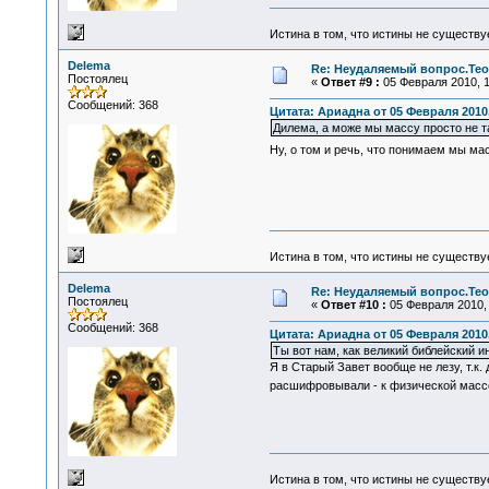
Истина в том, что истины не существ
Delema
Re: Неудаляемый вопрос.Теор
Постоялец
«
Ответ #9 :
05 Февраля 2010, 1
Сообщений: 368
Цитата: Ариадна от 05 Февраля 2010,
Дилема, а може мы массу просто не та
Ну, о том и речь, что понимаем мы ма
Истина в том, что истины не существ
Delema
Re: Неудаляемый вопрос.Теор
Постоялец
«
Ответ #10 :
05 Февраля 2010, 
Сообщений: 368
Цитата: Ариадна от 05 Февраля 2010,
Ты вот нам, как великий библейский и
Я в Старый Завет вообще не лезу, т.к.
расшифровывали - к физической массе 
Истина в том, что истины не существ