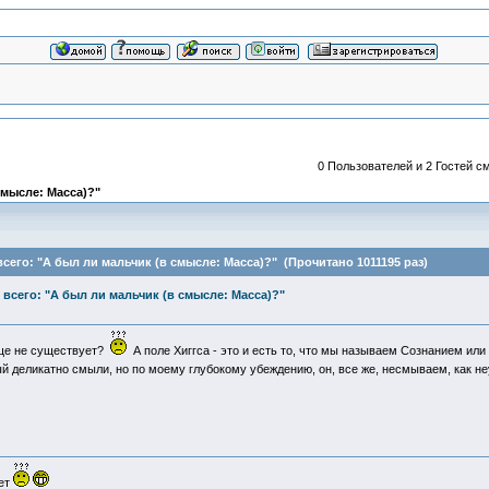
0 Пользователей и 2 Гостей см
смысле: Масса)?"
его: "А был ли мальчик (в смысле: Масса)?" (Прочитано 1011195 раз)
всего: "А был ли мальчик (в смысле: Масса)?"
бще не существует?
А поле Хиггса - это и есть то, что мы называем Сознанием и
орый деликатно смыли, но по моему глубокому убеждению, он, все же, несмываем, как
ует