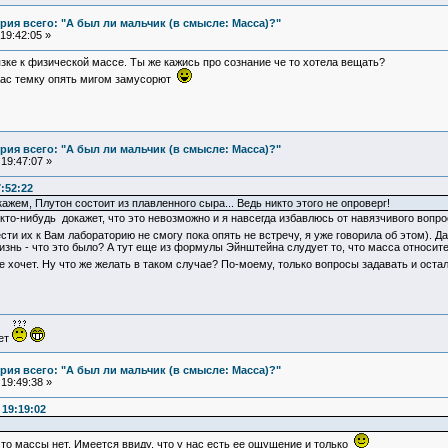
ия всего: "А был ли мальчик (в смысле: Масса)?"
19:42:05 »
зке к физической массе. Ты же кажись про сознание че то хотела вещать?
щас темку опять мигом замусорют
ия всего: "А был ли мальчик (в смысле: Масса)?"
19:47:07 »
7:52:22
ажем, Плутон состоит из плавленного сыра... Ведь никто этого не опроверг!
то кто-нибудь докажет, что это невозможно и я навсегда избавлюсь от навязчивого воп
сти их к Вам лабораторию не смогу пока опять не встречу, я уже говорила об этом). Д
знь - что это было? А тут еще из формулы Эйнштейна слудует то, что масса относите
не хочет. Ну что же желать в таком случае? По-моему, только вопросы задавать и оста
ует
ия всего: "А был ли мальчик (в смысле: Масса)?"
19:49:38 »
19:19:02
 что массы нет. Имеется ввиду, что у нас есть ее ощущение и только