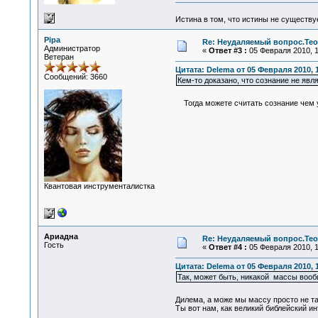
Истина в том, что истины не существ
Pipa
Re: Неудаляемый вопрос.Теор
Администратор
«
Ответ #3 :
05 Февраля 2010, 1
Ветеран
Цитата: Delema от 05 Февраля 2010, 
Сообщений: 3660
Кем-то доказано, что сознание не явл
Тогда можете считать сознание чем у
Квантовая инструменталистка
Ариадна
Re: Неудаляемый вопрос.Теор
Гость
«
Ответ #4 :
05 Февраля 2010, 1
Цитата: Delema от 05 Февраля 2010, 
Так, может быть, никакой массы вооб
Дилема, а може мы массу просто не та
Ты вот нам, как великий библейский ин