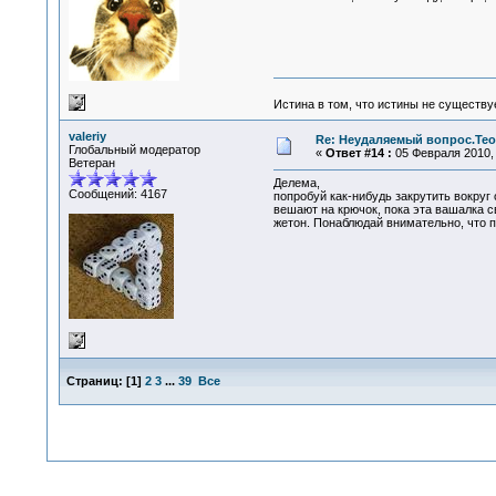
Истина в том, что истины не существ
valeriy
Re: Неудаляемый вопрос.Теор
Глобальный модератор
«
Ответ #14 :
05 Февраля 2010, 
Ветеран
Делема,
Сообщений: 4167
попробуй как-нибудь закрутить вокруг 
вешают на крючок, пока эта вашалка св
жетон. Понаблюдай внимательно, что п
Страниц:
[
1
]
2
3
...
39
Все