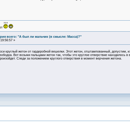
ует
ия всего: "А был ли мальчик (в смысле: Масса)?"
19:56:57 »
оси круглый жетон от гардеробной вешелки. Этот жетон, отштампованный, допустим, из
ободна. Вот возьми пальцами жетон так, чтобы это круглое отверствие находилось в в
роизойдет. Следи за положением круглого отверствия в момент верчения жетона.