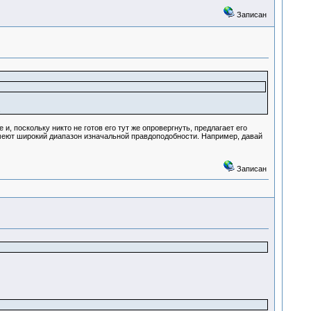
Записан
.
, поскольку никто не готов его тут же опровергнуть, предлагает его
ы имеют широкий диапазон изначальной правдоподобности. Например, давай
Записан