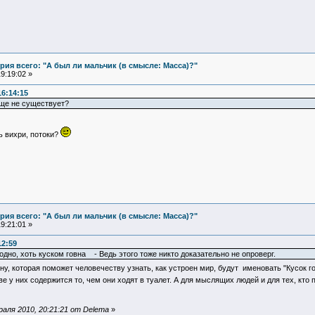
ия всего: "А был ли мальчик (в смысле: Масса)?"
9:19:02 »
16:14:15
бще не существует?
ь вихри, потоки?
ия всего: "А был ли мальчик (в смысле: Масса)?"
9:21:01 »
12:59
одно, хоть куском говна - Ведь этого тоже никто доказательно не опроверг.
, которая поможет человечеству узнать, как устроен мир, будут именовать "Кусок гов
е у них содержится то, чем они ходят в туалет. А для мыслящих людей и для тех, кто
аля 2010, 20:21:21 от Delema
»