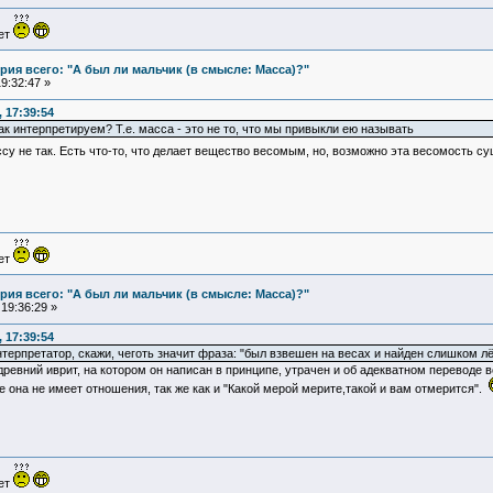
ует
ия всего: "А был ли мальчик (в смысле: Масса)?"
9:32:47 »
 17:39:54
к интерпретируем? Т.е. масса - это не то, что мы привыкли ею называть
ссу не так. Есть что-то, что делает вещество весомым, но, возможно эта весомость с
ует
ия всего: "А был ли мальчик (в смысле: Масса)?"
19:36:29 »
 17:39:54
нтерпретатор, скажи, чеготь значит фраза: "был взвешен на весах и найден слишком л
 древний иврит, на котором он написан в принципе, утрачен и об адекватном переводе 
она не имеет отношения, так же как и "Какой мерой мерите,такой и вам отмерится".
ует