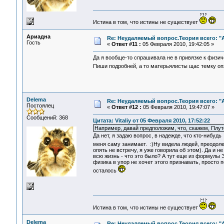
Истина в том, что истины не существует
Ариадна
Re: Неудаляемый вопрос.Теория всего: "А
Гость
«
Ответ #11 :
05 Февраля 2010, 19:42:05 »
Да я вообще-то спрашивала не в привязке к физич
Пиши подробней, а то матерьялисты щас темку о
Delema
Re: Неудаляемый вопрос.Теория всего: "А
Постоялец
«
Ответ #12 :
05 Февраля 2010, 19:47:07 »
Сообщений: 368
Цитата: Vitaliy от 05 Февраля 2010, 17:52:22
Например, давай предположим, что, скажем, Плутон
Да нет, я задаю вопрос, в надежде, что кто-нибудь
меня саму занимает. :)Ну видела людей, преодо
опять не встречу, я уже говорила об этом). Да и 
всю жизнь - что это было? А тут еще из формулы 
физика в упор не хочет этого признавать, просто 
осталось
Истина в том, что истины не существует
Delema
Re: Неудаляемый вопрос.Теория всего: "А