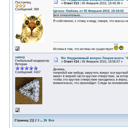
Постоялец
«
Ответ #13 :
05 Февраля 2010, 19:49:38 »
Сообщений: 368
Цитата: Любовь от 05 Февраля 2010, 19:19:02
все относительно...
Я собственно, к этому и веду, говоря, что массы 
Истина в том, что истины не существует
valeriy
Re: Неудаляемый вопрос.Теория всего: "А
Глобальный модератор
«
Ответ #14 :
05 Февраля 2010, 19:56:57 »
Ветеран
Делема,
Сообщений: 4167
попробуй как-нибудь закрутить вокруг оси круглый
имеет в верней части круглое отверствие, за кото
чтобы это круглое отверствие находилось в верху,
внимательно, что произойдет. Следи за положение
Страниц:
[
1
]
2
3
...
39
Все