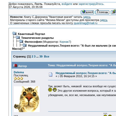
Добро пожаловать,
Гость
. Пожалуйста,
войдите
или
зарегистрируйтесь
.
07 Августа 2026, 20:35:08
Новости:
Книгу С.Доронина "Квантовая магия" читать
здесь
Материалы старого сайта "Физика Магии" доступны для просмотра
здесь
О замеченных глюках просьба писать на почту
quantmag@mail.ru
Квантовый Портал
Тематические разделы
Философия
(Модератор:
Корнак7
)
Неудаляемый вопрос.Теория всего: "А был ли мальчик (в с
Масса)?"
Страниц:
[
1
]
2
3
...
39
Все
Тема: Неудаляемый вопрос.Теория всего: "А бы
Автор
Delema
Неудаляемый вопрос.Теория всего: "А бы
Постоялец
«
:
05 Февраля 2010, 16:14:15 »
Сообщений: 368
Так, может быть, никакой массы вообще не суще
Это другое изложения вопроса, который я за
убеждению, он, все же, несмываем, как неупивае