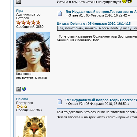
Истина в том, что истины не существует
Pipa
Re: Неудаляемый вопрос.Теория всего: А
Администратор
«
Ответ #1 :
05 Февраля 2010, 16:22:42 »
Ветеран
Цитата: Delema от 05 Февраля 2010, 16:14:15
Сообщений: 3660
Так, может быть, никакой массы вообще не сущес
То, что вы называете Сознанием или Восприятием,
отношения к понятию Поле.
Квантовая
инструменталистка
Delema
Re: Неудаляемый вопрос.Теория всего: "А
Постоялец
«
Ответ #2 :
05 Февраля 2010, 16:56:52 »
Сообщений: 368
Кем-то доказано, что сознание не является полем
Земля плоская и на трех китах стоит и прочие гл