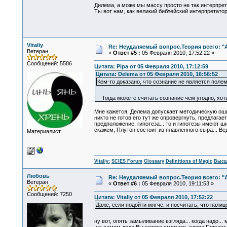
Дилема, а може мы массу просто не так интерпрет
Ты вот нам, как великий библейский интерпретатор
Vitaliy
Re: Неудаляемый вопрос.Теория всего: "А
Ветеран
«
Ответ #5 :
05 Февраля 2010, 17:52:22 »
Сообщений: 5586
Цитата: Pipa от 05 Февраля 2010, 17:12:59
Цитата: Delema от 05 Февраля 2010, 16:56:52
Кем-то доказано, что сознание не является поле
Тогда можете считать сознание чем угодно, хот
Мне кажется, Делема допускает методическую ошиб
никто не готов его тут же опровергнуть, предлагае
предположение, гипотеза... то и гипотезы имеют 
скажем, Плутон состоит из плавленного сыра... Вед
Материалист
Vitaliy:
SCIES Forum
Glossary
Definitions of Magic
Высш
Любовь
Re: Неудаляемый вопрос.Теория всего: "А
Ветеран
«
Ответ #6 :
05 Февраля 2010, 19:11:53 »
Сообщений: 7250
Цитата: Vitaliy от 05 Февраля 2010, 17:52:22
Даже, если подойти мягче, и посчитать, что налиц
ну вот, опять замыливание взгляда... когда надо..