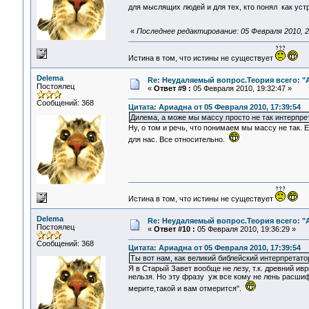
для мыслящих людей и для тех, кто понял как уст
«
Последнее редактирование: 05 Февраля 2010, 2
Истина в том, что истины не существует
Delema
Re: Неудаляемый вопрос.Теория всего: "А
Постоялец
«
Ответ #9 :
05 Февраля 2010, 19:32:47 »
Сообщений: 368
Цитата: Ариадна от 05 Февраля 2010, 17:39:54
Дилема, а може мы массу просто не так интерпрет
Ну, о том и речь, что понимаем мы массу не так. 
для нас. Все относительно.
Истина в том, что истины не существует
Delema
Re: Неудаляемый вопрос.Теория всего: "А
Постоялец
«
Ответ #10 :
05 Февраля 2010, 19:36:29 »
Сообщений: 368
Цитата: Ариадна от 05 Февраля 2010, 17:39:54
Ты вот нам, как великий библейский интерпретато
Я в Старый Завет вообще не лезу, т.к. древний ив
нельзя. Но эту фразу уж все кому не лень расшиф
мерите,такой и вам отмерится".