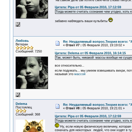
на самом деле Вы хотите смягчить слова Пипуси:
Цитата: Pipa от 05 Февраля 2010, 17:12:59
Тогда можете считать сознание чем угодно, хоть 
забавно наблюдать ваши кульбиты
Любовь
Re: Неудаляемый вопрос.Теория всего: "А
Ветеран
«
Ответ #7 :
05 Февраля 2010, 19:19:02 »
Сообщений: 7250
Цитата: Delema от 05 Февраля 2010, 16:14:15
Так, может быть, никакой массы вообще не суще
все относительно...
если подумать... мы умеем взвешивать вихри, по
называя это
массой
Delema
Re: Неудаляемый вопрос.Теория всего: "А
Постоялец
«
Ответ #8 :
05 Февраля 2010, 19:21:01 »
Сообщений: 368
Цитата: Pipa от 05 Февраля 2010, 17:12:59
Тогда можете считать сознание чем угодно, хоть 
Ну, если новую физическую величину, которая п
означать для некоторых людей, что они ходят в ту