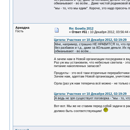
обманывают - во всём... Даже чистой родниковой в
"мы - то, что мы едим". Короче, это надо пресечь 
Ариадна
Re: Бомба 2012
Гость
«
Ответ #51 :
10 Декабря 2012, 03:56:44 
Цитата: Участник от 10 Декабря 2012, 02:19:29
Мне, например, страшно НЕ НРАВИТСЯ то, что пра
без разбавок и т.д., даже за бОльшие деньги. Их 
обманывают - во всём...
А зачем нам в Новой организации посредники в в
Раз уж мы установили, что небесные светила - э
питание накопленных запасов?
Продукты - это всё таки вторичные переработчики 
Зачем нам, адептам Новой организации, уничтожа
Орла (раз уж нам теперича всё можно - не тольк
Цитата: Участник от 10 Декабря 2012, 02:19:29
А ведь не зря существует поговорка - "мы - то, чт
Вот-вот. Мы же не ставим перед собой задачи в ра
должно быть соответствующим!