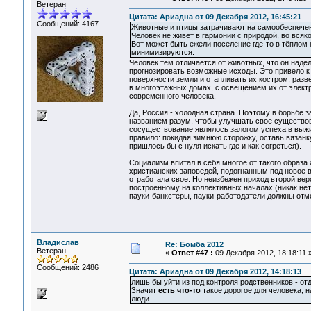
Ветеран
Цитата: Ариадна от 09 Декабря 2012, 16:45:21
Сообщений: 4167
Животные и птицы затрачивают на самообеспечен
Человек не живёт в гармонии с природой, во всяко
Вот может быть ежели поселение где-то в тёплом 
минимизируются.
Человек тем отличается от животных, что он над
прогнозировать возможные исходы. Это привело к 
поверхности земли и отапливать их костром, раз
в многоэтажных домах, с освещением их от элект
современного человека.
Да, Россия - холодная страна. Поэтому в борьбе 
названием разум, чтобы улучшать свое существова
сосуществование являлось залогом успеха в выжив
правило: покидая зимнюю сторожку, оставь вязанку
пришлось бы с нуля искать где и как согреться).
Социализм впитал в себя многое от такого образа
христианских заповедей, подогнанным под новое 
отработала свое. Но неизбежен приход второй вер
построенному на коллективных началах (никак нет
пауки-банкстеры, пауки-работодатели должны отме
Владислав
Re: Бомба 2012
Ветеран
«
Ответ #47 :
09 Декабря 2012, 18:18:11 
Сообщений: 2486
Цитата: Ариадна от 09 Декабря 2012, 14:18:13
лишь бы уйти из под контроля родственников - о
Значит
есть что-то
такое дорогое для человека, 
люди...