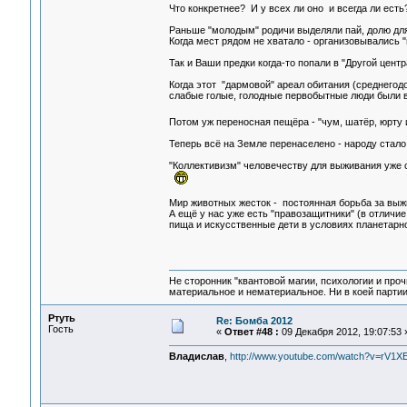
Что конкретнее? И у всех ли оно и всегда ли ест
Раньше "молодым" родичи выделяли пай, долю для 
Когда мест рядом не хватало - организовывались "
Так и Ваши предки когда-то попали в "Другой цент
Когда этот "дармовой" ареал обитания (среднегод
слабые голые, голодные первобытные люди были в
Потом уж переносная пещёра - "чум, шатёр, юрту 
Теперь всё на Земле перенаселено - народу стало
"Коллективизм" человечеству для выживания уже с
Мир животных жесток - постоянная борьба за выжи
А ещё у нас уже есть "правозащитники" (в отличие
пища и искусственные дети в условиях планетарн
Не сторонник "квантовой магии, психологии и проч
материальное и нематериальное. Ни в коей партии
Ртуть
Re: Бомба 2012
Гость
«
Ответ #48 :
09 Декабря 2012, 19:07:53 
Владислав
,
http://www.youtube.com/watch?v=rV1