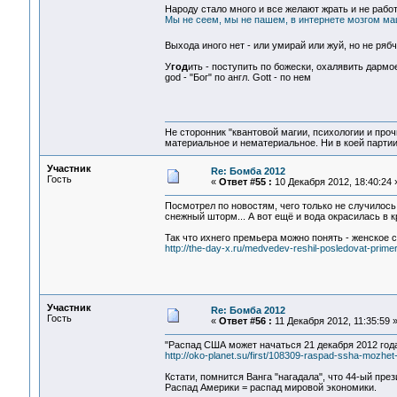
Народу стало много и все желают жрать и не работа
Мы не сеем, мы не пашем, в интернете мозгом маш
Выхода иного нет - или умирай или жуй, но не ряб
У
год
ить - поступить по божески, охалявить дармое
god - "Бог" по англ. Gott - по нем
Не сторонник "квантовой магии, психологии и проч
материальное и нематериальное. Ни в коей партии
Участник
Re: Бомба 2012
Гость
«
Ответ #55 :
10 Декабря 2012, 18:40:24 
Посмотрел по новостям, чего только не случилось
снежный шторм... А вот ещё и вода окрасилась в 
Так что ихнего премьера можно понять - женское с
http://the-day-x.ru/medvedev-reshil-posledovat-primer
Участник
Re: Бомба 2012
Гость
«
Ответ #56 :
11 Декабря 2012, 11:35:59 
"Распад США может начаться 21 декабря 2012 года
http://oko-planet.su/first/108309-raspad-ssha-mozh
Кстати, помнится Ванга "нагадала", что 44-ый пре
Распад Америки = распад мировой экономики.