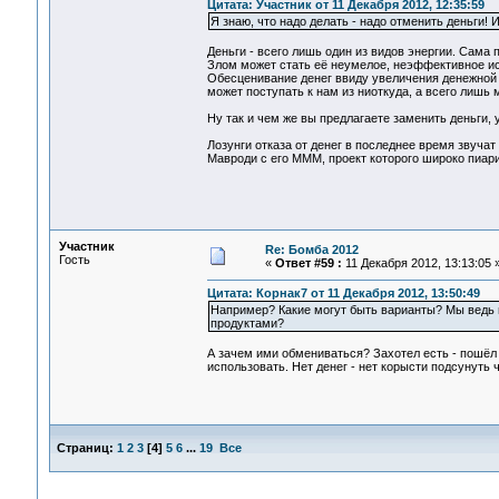
Цитата: Участник от 11 Декабря 2012, 12:35:59
Я знаю, что надо делать - надо отменить деньги! 
Деньги - всего лишь один из видов энергии. Сама п
Злом может стать её неумелое, неэффективное и
Обесценивание денег ввиду увеличения денежной м
может поступать к нам из ниоткуда, а всего лишь 
Ну так и чем же вы предлагаете заменить деньги,
Лозунги отказа от денег в последнее время звуча
Мавроди с его МММ, проект которого широко пиар
Участник
Re: Бомба 2012
Гость
«
Ответ #59 :
11 Декабря 2012, 13:13:05 
Цитата: Корнак7 от 11 Декабря 2012, 13:50:49
Например? Какие могут быть варианты? Мы ведь 
продуктами?
А зачем ими обмениваться? Захотел есть - пошёл и
использовать. Нет денег - нет корысти подсунуть 
Страниц:
1
2
3
[
4
]
5
6
...
19
Все