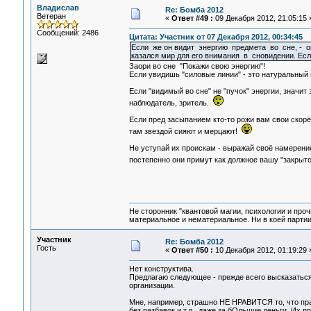
Владислав
Re: Бомба 2012
Ветеран
«
Ответ #49 :
09 Декабря 2012, 21:05:15 
Сообщений: 2486
Цитата: Участник от 07 Декабря 2012, 00:34:45
Если же он видит энергию предмета во сне, - 
казался мир для его внимания в сновидении. Есл
Заори во сне "Покажи свою энергию"!
Если увидишь "силовые линии" - это натуральный 
Если "видимый во сне" не "пучок" энергии, значит
наблюдатель, зритель.
Если пред засыпанием кто-то рожи вам свои скорё
там звездой сияют и мерцают!
Не уступай их проискам - выражай своё намерение
постепенно они примут как должное вашу "закрыт
Не сторонник "квантовой магии, психологии и проч
материальное и нематериальное. Ни в коей партии
Участник
Re: Бомба 2012
Гость
«
Ответ #50 :
10 Декабря 2012, 01:19:29 
Нет конструктива.
Предлагаю следующее - прежде всего высказаться
организации.
Мне, например, страшно НЕ НРАВИТСЯ то, что прак
без разбавок и т.д., даже за бОльшие деньги. Их п