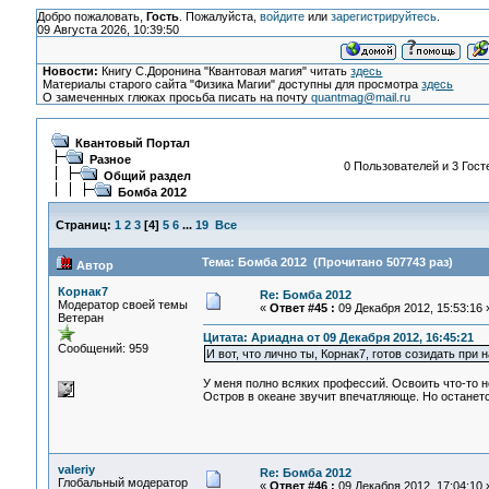
Добро пожаловать,
Гость
. Пожалуйста,
войдите
или
зарегистрируйтесь
.
09 Августа 2026, 10:39:50
Новости:
Книгу С.Доронина "Квантовая магия" читать
здесь
Материалы старого сайта "Физика Магии" доступны для просмотра
здесь
О замеченных глюках просьба писать на почту
quantmag@mail.ru
Квантовый Портал
Разное
0 Пользователей и 3 Гост
Общий раздел
Бомба 2012
Страниц:
1
2
3
[
4
]
5
6
...
19
Все
Тема: Бомба 2012 (Прочитано 507743 раз)
Автор
Корнак7
Re: Бомба 2012
Модератор своей темы
«
Ответ #45 :
09 Декабря 2012, 15:53:16 
Ветеран
Цитата: Ариадна от 09 Декабря 2012, 16:45:21
Сообщений: 959
И вот, что лично ты, Корнак7, готов созидать пр
У меня полно всяких профессий. Освоить что-то но
Остров в океане звучит впечатляюще. Но останетс
valeriy
Re: Бомба 2012
Глобальный модератор
«
Ответ #46 :
09 Декабря 2012, 17:04:10 