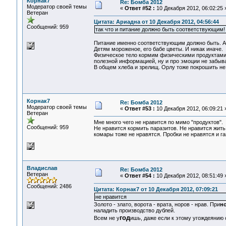
Корнак7
Re: Бомба 2012
Модератор своей темы
«
Ответ #52 :
10 Декабря 2012, 06:02:25 
Ветеран
Цитата: Ариадна от 10 Декабря 2012, 04:56:44
Сообщений: 959
так что и питание должно быть соответствующим!
Питание именно соответствующим должно быть. А
Детям мороженое, его бабе цветы. И никак иначе.
Физическое тело кормим физическими продуктами,
полезной информацией, ну и про эмоции не забыв
В общем хлеба и зрелищ. Орлу тоже покрошить не
Корнак7
Re: Бомба 2012
Модератор своей темы
«
Ответ #53 :
10 Декабря 2012, 06:09:21 
Ветеран
Мне много чего не нравится по мимо "продуктов".
Сообщений: 959
Не нравится кормить паразитов. Не нравится жить 
комары тоже не нравятся. Пробки не нравятся и г
Владислав
Re: Бомба 2012
Ветеран
«
Ответ #54 :
10 Декабря 2012, 08:51:49 
Сообщений: 2486
Цитата: Корнак7 от 10 Декабря 2012, 07:09:21
не нравится
Золото - злато, ворота - врата, норов - нрав. При
н
наладить производство дублей.
год
Всем не у
ишь, даже если к этому угождеянию 