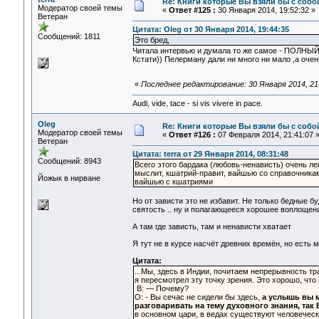
Re: Книги которые Вы взяли бы с собо
Модератор своей темы
«
Ответ #125 :
30 Января 2014, 19:52:32 »
Ветеран
Цитата: Oleg от 30 Января 2014, 19:44:35
Сообщений: 1811
Это бред,
Читала интервью и думала то же самое - ПОЛНЫЙ
Кстати)) Пелерману дали ни много ни мало ,а оче
«
Последнее редактирование: 30 Января 2014, 21:
Audi, vide, tace - si vis vivere in pace.
Oleg
Re: Книги которые Вы взяли бы с собо
Модератор своей темы
«
Ответ #126 :
07 Февраля 2014, 21:41:07 
Ветеран
Цитата: terra от 29 Января 2014, 08:31:48
Сообщений: 8943
Всего этого бардака (любовь-ненависть) очень ле
мыслит, кшатрий-правит, вайшью со справочника
Йожык в нирване
вайшью с кшатриями
Но от зависти это не избавит. Не только бедные б
святость .. ну и полагающееся хорошее воплощени
А там где зависть, там и ненависти хватает
Я тут не в курсе насчёт древних времён, но есть м
Цитата:
...Мы, здесь в Индии, почитаем непрерывность тр
я пересмотрел эту точку зрения. Это хорошо, что
В: — Почему?
О: - Вы сечас не сидели бы здесь,
а услышь вы м
разговаривать на тему духовного знания, 
в основном цари, в ведах существуют человечес