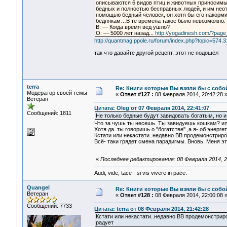
описываются 6 видов птиц и животных приносимых
бедных и полностью бесправных людей, и им неот
помощью бедный человек, он хотя бы его накорми
беднякам…В те времена такое было невозможно.
В: — Когда время вед ушло?
О: — 5000 лет назад...
http://yogadinesh.com/?page
http://quantmag.ppole.ru/forum/index.php?topic=574.3
так что давайте другой рецепт, этот не подошёл
terra
Re: Книги которые Вы взяли бы с собо
Модератор своей темы
«
Ответ #127 :
08 Февраля 2014, 20:42:28 
Ветеран
Цитата: Oleg от 07 Февраля 2014, 22:41:07
Сообщений: 1811
Не только бедные будут завидовать богатым, но и 
Что за чушь ты несешь. Ты завидуешь кошкам? ил
Хотя да..ты говоришь о "богатстве" ,а я- об энер
Кстати или некастати..недавно ВВ продемонстрир
Всё- таки грядет смена парадигмы. Вновь. Меня эт
«
Последнее редактирование: 08 Февраля 2014, 21
Audi, vide, tace - si vis vivere in pace.
Quangel
Re: Книги которые Вы взяли бы с собо
Ветеран
«
Ответ #128 :
08 Февраля 2014, 22:00:08 
Сообщений: 7733
Цитата: terra от 08 Февраля 2014, 21:42:28
Кстати или некастати..недавно ВВ продемонстрир
радует