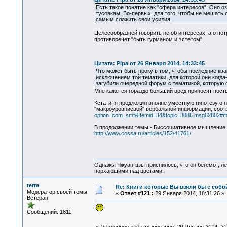
Есть такое понятие как "сфера интересов". Оно о
тусовкам. Во-первых, для того, чтобы не мешать 
самым сложить свои усилия.
Целесообразней говорить не об интересах, а о по
противоречет "быть гурманом и эстетом".
Цитата: Pipa от 26 Января 2014, 14:33:45
Что может быть проку в том, чтобы последние кв
исключением той тематики, для которой они когда
загубили очередной форум с тематикой, которую 
Мне кажется гораздо больший вред приносят пост
Кстати, я предложил вполне уместную гипотезу о на
"макроуровниевой" вербальной информации, соот
option=com_smf&Itemid=34&topic=3086.msg62802#
В продолжении темы - Биссоциативное мышление п
http://www.cossa.ru/articles/152/41761/
Однажы Чжуан-цзы приснилось, что он бегемот, л
порхающими над цветами.
terra
Re: Книги которые Вы взяли бы с собо
Модератор своей темы
«
Ответ #121 :
29 Января 2014, 18:31:26 »
Ветеран
Сообщений: 1811