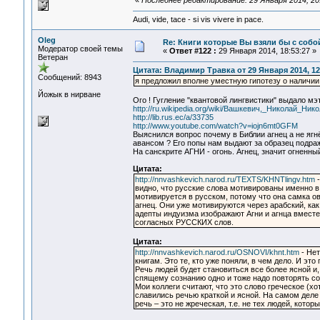
«
Последнее редактирование: 29 Января 2014, 20:
Audi, vide, tace - si vis vivere in pace.
Oleg
Re: Книги которые Вы взяли бы с собо
Модератор своей темы
«
Ответ #122 :
29 Января 2014, 18:53:27 »
Ветеран
Цитата: Владимир Травка от 29 Января 2014, 12
Сообщений: 8943
я предложил вполне уместную гипотезу о наличии 
Йожык в нирване
Ого ! Гугление "квантовой лингвистики" выдало мэ
http://ru.wikipedia.org/wiki/Вашкевич,_Николай_Ник
http://lib.rus.ec/a/33735
http://www.youtube.com/watch?v=iojn6mt0GFM
Выяснился вопрос почему в Библии агнец а не яг
авансом ? Его попы нам выдают за образец подраж
На санскрите АГНИ - огонь. Агнец, значит огненны
Цитата:
http://nnvashkevich.narod.ru/TEXTS/KHNTlingv.htm
-
видно, что русские слова мотивированы именно в 
мотивируется в русском, потому что она самка овн
агнец. Они уже мотивируются через арабский, как
адепты индуизма изображают Агни и агнца вместе,
согласных РУССКИХ слов.
Цитата:
http://nnvashkevich.narod.ru/OSNOVI/khnt.htm
- Нет
книгам. Это те, кто уже поняли, в чем дело. И э
Речь людей будет становиться все более ясной и,
спящему сознанию одно и тоже надо повторять со
Мои коллеги считают, что это слово греческое (хо
славились речью краткой и ясной. На самом деле 
речь – это не жреческая, т.е. не тех людей, котор