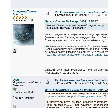
Владимир Травка
Re: Книги которые Вы взяли бы с собо
Ветеран
«
Ответ #123 :
30 Января 2014, 16:33:34 »
Сообщений: 1238
Цитата: Oleg от 29 Января 2014, 19:53:27
Гугление "квантовой лингвистики" выдало мэтра
Вашкевич,_Николай_Николаевич
То, что предлагаю я подразумевать под термином 
(довавилонского) языка, исповедуемой в тч и Ваш
Речь идет именно о семантической кубитности, а н
В рамках дискуссии насколько необходима синхро
новых рубежей уместно вспомнить об идее Гоулмен
основные понятия можно почерпнуть из этого инт
http://газетаогазетах.рф/kolonka-gostya/Tamara-Sas
Однажы Чжуан-цзы приснилось, что он бегемот, л
порхающими над цветами.
Oleg
Re: Книги которые Вы взяли бы с собо
Модератор своей темы
«
Ответ #124 :
30 Января 2014, 18:44:35 »
Ветеран
Цитата: Владимир Травка от 30 Января 2014, 17
Сообщений: 8943
основные понятия можно почерпнуть из этого инт
http://газетаогазетах.рф/kolonka-gostya/Tamara-Sa
Йожык в нирване
Вы можете привести пример человека, у которого
Яркий пример этому — наш лауреат Нобелевской
человеком, он совершенно не может жить в социу