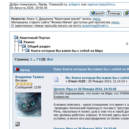
Добро пожаловать,
Гость
. Пожалуйста,
войдите
или
зарегистрируйтесь
.
06 Августа 2026, 18:50:39
Новости:
Книгу С.Доронина "Квантовая магия" читать
здесь
Материалы старого сайта "Физика Магии" доступны для просмотра
здесь
О замеченных глюках просьба писать на почту
quantmag@mail.ru
Квантовый Портал
Разное
0
Общий раздел
Книги которые Вы взяли бы с собой на Марс
Страниц:
1
...
7
8
[
9
]
Все
Тема: Книги которые Вы взяли бы с собой на М
Автор
Владимир Травка
Re: Книги которые Вы взяли бы с собо
Ветеран
«
Ответ #120 :
29 Января 2014, 11:14:23 »
Сообщений: 1238
Цитата: Pipa от 26 Января 2014, 14:33:45
Особо подчеркиваю, что полет на Марс это УНИК
сервисом.
А можно пояснить - какое отношение это имеет к 
проведен логический переход от поэзии к "ресто
Речь, насколько я понял, шла о том что в такой д
них должны работать хорошо. И поэзия здесь выс
условно, в мозге все распределено по более слож
Цитата: Pipa от 26 Января 2014, 14:33:45