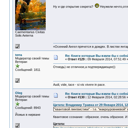
Ну и где открытие секрета?
Неужели нечто,отл
Сaementarius Civitas
Solis Aeterna
«Осенний Ангел прячется в дождях. В листве янтарн
terra
Re: Книги которые Вы взяли бы с собо
Модератор своей темы
«
Ответ #129 :
09 Февраля 2014, 07:51:49 
Ветеран
Отнюдь) не отличное,а подтверждающее))
Сообщений: 1811
Audi, vide, tace - si vis vivere in pace.
Oleg
Re: Книги которые Вы взяли бы с собо
Модератор своей темы
«
Ответ #130 :
12 Февраля 2014, 02:28:56 
Ветеран
Цитата: Владимир Травка от 29 Января 2014, 12
Сообщений: 8943
"квантовой лингвистики" - т.е. "макроуровниево
Йожык в нирване
Квантовое сознание - образное. очень образное. И
Цитата: