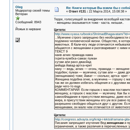
Oleg
Re: Книги которые Вы взяли бы с собо
Модератор своей темы
«
Ответ #131 :
22 Марта 2014, 15:08:38 »
Ветеран
Терре, голосующей за внедрение всеобщей кастов
Сообщений: 8943
- женщины оказывается тоже - каста. низшая..
Йожык в нирване
Цитата:
http://www.vyasa.ru/books/ShrimadBhagavatam/?id=
...Мужчине строго запрещено без необходимости о
подлинно человеческой жизни. Общество, в кото
животных. В Кали-югу люди отличаются небывало
общаются с женщинами и разговаривают с ними н
ТЕКСТ 9
нанв агних прамада нама
гхрита-кумбха-самах пуман
сутам апи рахо джахйад
анйада йавад-артха-крит
нану — ведь; агних — огонь; прамада — женщине
подобен; пуман — мужчина; сутам апи — даже доч
(женщинами) тоже; йават — сколько; артха- крит
Женщина подобна огню, а мужчина — горшку с ма
так же он должен избегать общения и с другими ж
ради чего-то еще.
КОММЕНТАРИЙ: Если горшок с маслом поставить р
женщину, а горшок с маслом — мужчину. Как бы 
самообладание в присутствии женщины, даже если
мира, в присутствии женщины его ум все равно п
разрешено свободно общаться друг с другом. Есл
женщинами, он мало чем отличается от животного
Цитата:
http://congress.advayta.org/knigi-i-lektsii/ramana-git
Писания запрещают изучение Вед
женщинам
и пр
ограничения, а также различия в перечисленных з