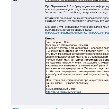
Про Перельмана?! Это бред, людям его информаци
предсказуемые подростки, и содержимое их лобны
"не может жить" - тоже бред, - ведь живёт - и не у
Кстати чем он сейчас занимается обывателю просто
Никто не в курсе что он копает ? Может мы тут уже
Мой Лем и тут не подкачал, у него это было в Комп
выкладывать хотел, но видимо зажал
http://old.computerra.ru/Authors/99/
,
http://old.compu
Цитата:
Так говорил… Лем
(Беседы со Станиславом Лемом)
«Больше плохого, чем хорошего». Беседовал Козл
.. А кроме того, второе, во что я потерял веру, —
эту тему. Но когда я читал самую последнюю книж
знания о человеческом мозге, об эмоциональном ф
человеческий мозг.
Интеллект необходимо осно
не надо мне никаких ученых, психологов из Амери
наслаиваться возможность человеческой речи. А к
так и не смогли декодировать. Так что ж тогда г
чтобы точно определить: разговариваем мы с маши
кто-нибудь более интеллигентный — уверен не буд
241
Пан Станислав, когда говорит про искусственный 
нашей жизни — ужасно забавным.
242
«Эмоциональный мозг».
http://lib.rus.ec/b/352716/read
terra