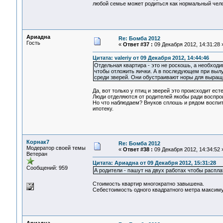
любой семье может родиться как нормальный челов
Ариадна
Re: Бомба 2012
Гость
«
Ответ #37 :
09 Декабря 2012, 14:31:28 
Цитата: valeriy от 09 Декабря 2012, 14:44:46
Отдельная квартира - это не роскошь, а необходи
чтобы отложить яички. А в последующем при вылу
среди зверей. Они обустраивают норы для выращ
Да, вот только у птиц и зверей это происходит е
Люди отделяются от родителей якобы ради воспро
Но что наблюдаем? Внуков сплошь и рядом воспит
ипотеку.
Корнак7
Re: Бомба 2012
Модератор своей темы
«
Ответ #38 :
09 Декабря 2012, 14:34:52 
Ветеран
Цитата: Ариадна от 09 Декабря 2012, 15:31:28
Сообщений: 959
А родители - пашут на двух работах чтобы расплат
Стоимость квартир многократно завышена.
Себестоимость одного квадратного метра максиму