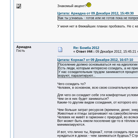
Знакомый акцент?
Цитата: Ариадна от 09 Декабря 2012, 15:49:30
Как ты узнаешь - готов или не готов пока не по
У меня нет в ближайших планах пробовать. Не с ке
Ариадна
Re: Бомба 2012
Гость
«
Ответ #44 :
09 Декабря 2012, 15:45:21 
Цитата: Корнак7 от 09 Декабря 2012, 16:07:10
Поселение должно основываться не на идеологии 
Есть люди, которым интересно созидать, а не при
У нас созидательным трудом занимается проценто
воруют, паразитируют...
Чего созидать то?
Человек, в основном, всю свою сознательную жиз
Для чего он созидает себе эти комфортные услов
Чем он в них будет заниматься?
Каким-то другим видом созидания, от которого ег
Чем больше затрат ресурсов (времени, денег, эне
Животные и птицы затрачивают на самообеспечени
Человек не живёт в гармонии с природой, во всяко
Вот может быть ежели поселение где-то в тёплом к
минимизируются.
И вот, что лично ты, Корнак7, готов созидать пр
нуждаться в домах - чем заниматься будешь? Стро