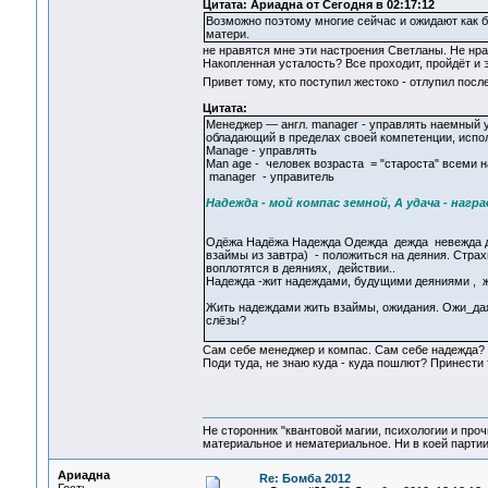
Цитата: Ариадна от Сегодня в 02:17:12
Возможно поэтому многие сейчас и ожидают как бы
матери.
не нравятся мне эти настроения Светланы. Не нрав
Накопленная усталость? Все проходит, пройдёт и 
Привет тому, кто поступил жестоко - отлупил посл
Цитата:
Менеджер — англ. manager - управлять наемный 
обладающий в пределах своей компетенции, испо
Manage - управлять
Man age - человек возраста = "староста" всеми 
manager - управитель
Надежда - мой компас земной, А удача - нагр
Одёжа Надёжа Надежда Одежда дежда невежда деж
взаймы из завтра) - положиться на деяния. Страх
воплотятся в деяниях, действии..
Надежда -жит надеждами, будущими деяниями , жи
Жить надеждами жить взаймы, ожидания. Ожи_даяни
слёзы?
Сам себе менеджер и компас. Сам себе надежда?
Поди туда, не знаю куда - куда пошлют? Принести т
Не сторонник "квантовой магии, психологии и проч
материальное и нематериальное. Ни в коей партии
Ариадна
Re: Бомба 2012