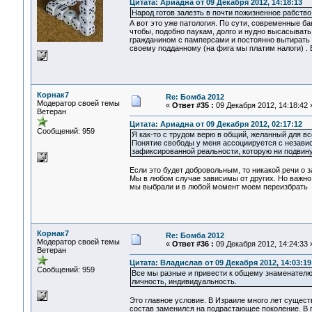
Цитата: Ариадна от 09 Декабря 2012, 14:18:13
Народ готов залезть в почти пожизненное рабство
А вот это уже патология. По сути, современные б
чтобы, подобно паукам, долго и нудно высасывать 
гражданином с памперсами и постоянно вытирать е
своему подданному (на фига мы платим налоги) . 
Корнак7
Re: Бомба 2012
Модератор своей темы
«
Ответ #35 :
09 Декабря 2012, 14:18:42 
Ветеран
Цитата: Ариадна от 09 Декабря 2012, 02:17:12
Сообщений: 959
Я как-то с трудом верю в общий, желанный для в
Понятие свободы у меня ассоциируется с независ
зафиксированной реальности, которую ни подвину
Если это будет добровольным, то никакой речи о 
Мы в любом случае зависимы от других. Но важно от
мы выбрали и в любой момент моем переизбрать
Корнак7
Re: Бомба 2012
Модератор своей темы
«
Ответ #36 :
09 Декабря 2012, 14:24:33 
Ветеран
Цитата: Владислав от 09 Декабря 2012, 14:03:19
Сообщений: 959
Все мы разные и привести к общему знаменателю м
личность, индивидуальность.
Это главное условие. В Израиле много лет сущест
состав заменился на подрастающее поколение. В по