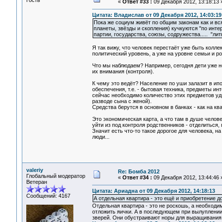
Гость
«
Ответ #33 :
09 Декабря 2012, 13:18:13 
Цитата: Владислав от 09 Декабря 2012, 14:03:19
Пока же социум живёт по общим законам как и вс
планеты, звёзды и скопления) кучкуются "по интер
партии, государства, союзы, содружества..... "лит
Я так вижу, что человек перестаёт уже быть колле
политический уровень, а уже на уровне семьи и р
Что мы наблюдаем? Например, сегодня дети уже н
их внимания (контроля).
К чему это ведёт? Население по уши залазит в ип
обеспечения, т.е. - бытовая техника, предметы ин
сейчас необходимо количество этих предметов удв
разводе сына с женой).
Средства берутся в основном в банках - как на кв
Это экономическая карта, а что там в душе челове
уйти из под контроля родственников - отделиться
Значит есть что-то такое дорогое для человека, н
люди...
valeriy
Re: Бомба 2012
Глобальный модератор
«
Ответ #34 :
09 Декабря 2012, 13:44:46 
Ветеран
Цитата: Ариадна от 09 Декабря 2012, 14:18:13
Сообщений: 4167
А отдельная квартира - это ещё и приобретение 
Отдельная квартира - это не роскошь, а необходим
отложить яички. А в последующем при вылуплении 
зверей. Они обустраивают норы для выращивания