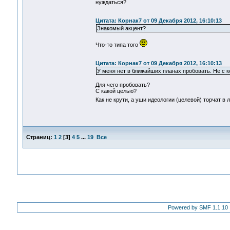
нуждаться?
Цитата: Корнак7 от 09 Декабря 2012, 16:10:13
Знакомый акцент?
Что-то типа того
Цитата: Корнак7 от 09 Декабря 2012, 16:10:13
У меня нет в ближайших планах пробовать. Не с ке
Для чего пробовать?
С какой целью?
Как не крути, а уши идеологии (целевой) торчат 
Страниц:
1
2
[
3
]
4
5
...
19
Все
Powered by SMF 1.1.10