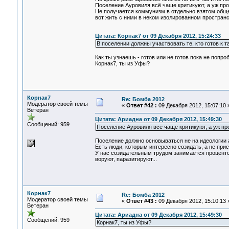
Поселение Ауровиля всё чаще критикуют, а уж про
Не получается коммунизм в отдельно взятом общес
вот жить с ними в неком изолированном пространс
Цитата: Корнак7 от 09 Декабря 2012, 15:24:33
В поселении должны участвовать те, кто готов к т
Как ты узнаешь - готов или не готов пока не поп
Корнак7, ты из Уфы?
Корнак7
Re: Бомба 2012
Модератор своей темы
«
Ответ #42 :
09 Декабря 2012, 15:07:10 
Ветеран
Цитата: Ариадна от 09 Декабря 2012, 15:49:30
Сообщений: 959
Поселение Ауровиля всё чаще критикуют, а уж пр
Поселение должно основываться не на идеологии а
Есть люди, которым интересно созидать, а не при
У нас созидательным трудом занимается процентов
воруют, паразитируют...
Корнак7
Re: Бомба 2012
Модератор своей темы
«
Ответ #43 :
09 Декабря 2012, 15:10:13 
Ветеран
Цитата: Ариадна от 09 Декабря 2012, 15:49:30
Сообщений: 959
Корнак7, ты из Уфы?