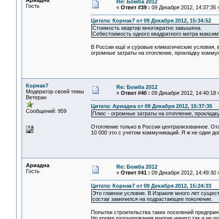
Ариадна
Re: Бомба 2012
Гость
«
Ответ #39 :
09 Декабря 2012, 14:37:35 
Цитата: Корнак7 от 09 Декабря 2012, 15:34:52
Стоимость квартир многократно завышена.
Себестоимость одного квадратного метра максим
В России ещё и суровые климатические условия, в
огромные затраты на отопление, прокладку коммуни
Корнак7
Re: Бомба 2012
Модератор своей темы
«
Ответ #40 :
09 Декабря 2012, 14:40:18 
Ветеран
Цитата: Ариадна от 09 Декабря 2012, 15:37:35
Сообщений: 959
Плюс - огромные затраты на отопление, прокладку
Отопление только в России централизованное. От
10 000 это с учетом коммуникаций. Я ж не один д
Ариадна
Re: Бомба 2012
Гость
«
Ответ #41 :
09 Декабря 2012, 14:49:30 
Цитата: Корнак7 от 09 Декабря 2012, 15:24:33
Это главное условие. В Израиле много лет сущес
состав заменился на подрастающее поколение.
Попытки строительства таких поселений предприни
Но кроме разочарования многие ничего так и не п