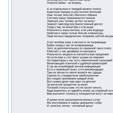
Платите бабки - не вопроц
А за отдельнную в твердой валюте оплату
Азартным перцам (и достаточно богатым)
Наш техник зена без обычного обмана
Систему вашу перекоммутит коаном
Замкнув уму тупому аутпут на инпут
Закроет навсегда внутрисистемный диспут
Тогда у вас на мониторе и случицца
Реальность ваша вечная, а не ума водицца
Набитая в экран тупым битьем клавиатуры
Прав вечных юридических попрание святой натур
А вот жлобам кому и вечность не понравицца
Бабло назад у нас не возвращаицца
Зато за дополнительную по скромной таксе плату
Работает у нас дизайнер по контракту
Реальность модную из каталОга вам предложит
Но если вам и этот финт ушами не поможет
На территории у нас есть симпатичный санаторий
Включающий отличный и удобный крематорий
А так же колумбарий личной информации
Есть и приемный пункт, учтя рекомендации
Там на запчасти смело можете вы сдацца
Оценка по стандартным прейскурантам
Без скидок принимаем каждый атом
Вся сумма денег вам идет на депозит
За вычетом процентов за визит
Потерей статуса вам это не грозит ничуть
Када вернетесь из адвайты вновь на скорбный пут
Вам выплатят сполна (у конкурентов могут не вер
И кроме всех вышеперечисленных услуг
Мы выгуливаем в парках домашних собак
И, конечно, вечно - интимный досуг