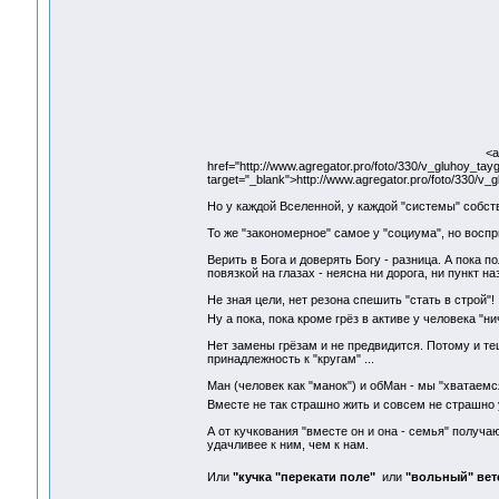
<a
href="http://www.agregator.pro/foto/330/v_gluhoy_ta
target="_blank">http://www.agregator.pro/foto/330/v
Но у каждой Вселенной, у каждой "системы" собст
То же "закономерное" самое у "социума", но воспр
Верить в Бога и доверять Богу - разница. А пока п
повязкой на глазах - неясна ни дорога, ни пункт н
Не зная цели, нет резона спешить "стать в строй"!
Ну а пока, пока кроме грёз в активе у человека "
Нет замены грёзам и не предвидится. Потому и т
принадлежность к "кругам" ...
Ман (человек как "манок") и обМан - мы "хватаемся
Вместе не так страшно жить и совсем не страшно
А от кучкования "вместе он и она - семья" получа
удачливее к ним, чем к нам.
Или
"кучка "перекати поле"
или
"вольный" вете