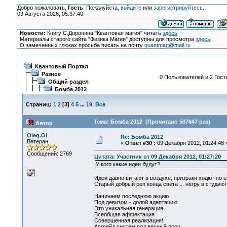
Добро пожаловать,
Гость
. Пожалуйста,
войдите
или
зарегистрируйтесь
.
09 Августа 2026, 05:37:40
Новости:
Книгу С.Доронина "Квантовая магия" читать
здесь
Материалы старого сайта "Физика Магии" доступны для просмотра
здесь
О замеченных глюках просьба писать на почту
quantmag@mail.ru
Квантовый Портал
Разное
0 Пользователей и 2 Гост
Общий раздел
Бомба 2012
Страниц:
1
2
[
3
]
4
5
...
19
Все
Тема: Бомба 2012 (Прочитано 507647 раз)
Автор
Oleg.Ol
Re: Бомба 2012
Ветеран
«
Ответ #30 :
09 Декабря 2012, 01:24:48 
Сообщений: 2769
Цитата: Участник от 09 Декабря 2012, 01:27:20
У кого какие идеи будут?
Идеи давно витают в воздухе, призраки ходют по е
Старый добрый реп конца света ... негру в студию!
Начинаем последнюю акцию
Под девизом - долой адаптацию
Это уникальная генерация
Всеобщая аффектация
Совершенная реализация!
Апгрейд систем под вечный проц