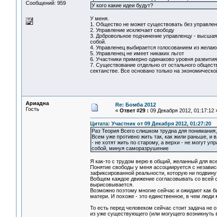
Сообщений: 959
У кого какие идеи будут?
У меня.
1. Общество не может существовать без управле
2. Управление исключает свободу
3. Добровольное подчинение управленцу - высшая 
собой.
4. Управленец выбирается голосованием из жела
5. Управленец не имеет никаких льгот
6. Участники примерно одинаково уровня развития
7. Существование отдельно от остального обществ
сектанстве. Все основано только на экономической
Ариадна
Re: Бомба 2012
Гость
«
Ответ #29 :
09 Декабря 2012, 01:17:12 
Цитата: Участник от 09 Декабря 2012, 01:27:20
Раз Теория Всего слишком трудна для понимания, т
Всем уже противно жить так, как жили раньше, и в
- не хотят жить по старому, а верхи - не могут у
собой, минуя саморазрушение
Я как-то с трудом верю в общий, желанный для вс
Понятие свободы у меня ассоциируется с независи
зафиксированной реальности, которую ни подвинут
Вобщем каждое движение согласовывать со всей с
вырисовывается.
Возможно поэтому многие сейчас и ожидают как бы
матери. И похоже - это единственное, в чем люди 
То есть перед человеком сейчас стоит задача не 
из уже существующего (или могущего возникнуть в