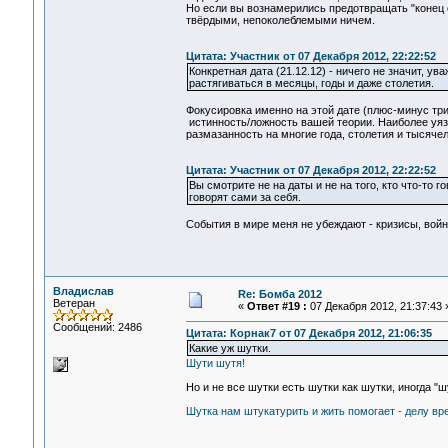
Но если вы вознамерились предотвращать "конец 
твёрдыми, непоколеблемыми ничем.
Цитата: Участник от 07 Декабря 2012, 22:22:52
Конкретная дата (21.12.12) - ничего не значит, у
растягиваться в месяцы, годы и даже столетия.
Фокусировка именно на этой дате (плюс-минус три
истинность/ложность вашей теории. Наиболее уязв
размазанность на многие года, столетия и тысячел
Цитата: Участник от 07 Декабря 2012, 22:22:52
Вы смотрите не на даты и не на того, кто что-то 
говорят сами за себя.
События в мире меня не убеждают - кризисы, войн
Владислав
Re: Бомба 2012
Ветеран
«
Ответ #19 :
07 Декабря 2012, 21:37:43 
Сообщений: 2486
Цитата: Корнак7 от 07 Декабря 2012, 21:06:35
Какие уж шутки.
Шути шутя!
Но и не все шутки есть шутки как шутки, иногда "шу
Шутка нам штукатурить и жить помогает - делу вре