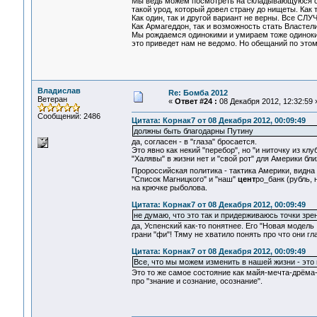
Мы ведь можем посмотреть на складывающуюся си
такой урод, который довел страну до нищеты. Как т
Как один, так и другой вариант не верны. Все СЛ
Как Армагеддон, так и возможность стать Власте
Мы рождаемся одинокими и умираем тоже одиноким
это приведет нам не ведомо. Но обещаний по это
Владислав
Re: Бомба 2012
Ветеран
«
Ответ #24 :
08 Декабря 2012, 12:32:59 
Сообщений: 2486
Цитата: Корнак7 от 08 Декабря 2012, 00:09:49
должны быть благодарны Путину
да, согласен - в "глаза" бросается.
Это явно как некий "перебор", но "и ниточку из клу
"Халявы" в жизни нет и "свой рот" для Америки бли
Пророссийская политика - тактика Америки, видна 
"Список Магницкого" и "наш"
цент
ро_банк (рубль, 
на крючке рыболова.
Цитата: Корнак7 от 08 Декабря 2012, 00:09:49
не думаю, что это так и придерживаюсь точки зре
да, Успенский как-то понятнее. Его "Новая модель 
грани "фи"! Тяму не хватило понять про что они гл
Цитата: Корнак7 от 08 Декабря 2012, 00:09:49
Все, что мы можем изменить в нашей жизни - это
Это то же самое состояние как майя-мечта-дрёма-г
про "знание и сознание, осознание".