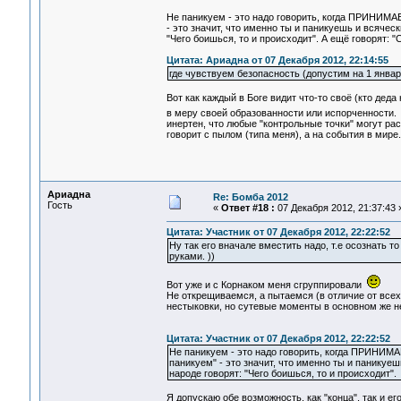
Не паникуем - это надо говорить, когда ПРИНИМ
- это значит, что именно ты и паникуешь и всяческ
"Чего боишься, то и происходит". А ещё говорят: 
Цитата: Ариадна от 07 Декабря 2012, 22:14:55
где чувствуем безопасность (допустим на 1 январ
Вот как каждый в Боге видит что-то своё (кто деда н
в меру своей образованности или испорченности
инертен, что любые "контрольные точки" могут раст
говорит с пылом (типа меня), а на события в мире
Ариадна
Re: Бомба 2012
Гость
«
Ответ #18 :
07 Декабря 2012, 21:37:43 
Цитата: Участник от 07 Декабря 2012, 22:22:52
Ну так его вначале вместить надо, т.е осознать 
руками. ))
Вот уже и с Корнаком меня сгруппировали
Не открещиваемся, а пытаемся (в отличие от все
нестыковки, но сутевые моменты в основном же н
Цитата: Участник от 07 Декабря 2012, 22:22:52
Не паникуем - это надо говорить, когда ПРИНИМ
паникуем" - это значит, что именно ты и паникуеш
народе говорят: "Чего боишься, то и происходит".
Я допускаю обе возможность, как "конца", так и ег