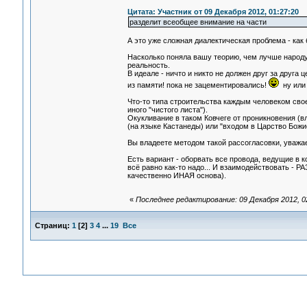
Цитата: Участник от 09 Декабря 2012, 01:27:20
разделит всеобщее внимание на части
А это уже сложная диалектическая проблема - как 
Насколько поняла вашу теорию, чем лучше народу 
реальность.
В идеале - ничто и никто не должен друг за друга
из памяти! пока не зацементировались!
ну или 
Что-то типа строительства каждым человеком своег
иного "чистого листа").
Окукливание в таком Ковчеге от проникновения (
(на языке Кастанеды) или "входом в Царство Божи
Вы владеете методом такой рассогласовки, уваж
Есть вариант - оборвать все провода, ведущие в к
всё равно как-то надо... И взаимодействовать -
качественно ИНАЯ основа).
«
Последнее редактирование: 09 Декабря 2012, 0
Страниц:
1
[
2
]
3
4
...
19
Все