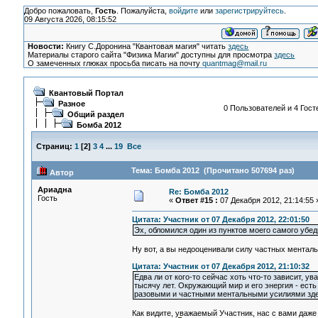
Добро пожаловать,
Гость
. Пожалуйста,
войдите
или
зарегистрируйтесь
.
09 Августа 2026, 08:15:52
Новости:
Книгу С.Доронина "Квантовая магия" читать
здесь
Материалы старого сайта "Физика Магии" доступны для просмотра
здесь
О замеченных глюках просьба писать на почту
quantmag@mail.ru
Квантовый Портал
Разное
0 Пользователей и 4 Гост
Общий раздел
Бомба 2012
Страниц:
1
[
2
]
3
4
...
19
Все
Тема: Бомба 2012 (Прочитано 507694 раз)
Автор
Ариадна
Re: Бомба 2012
Гость
«
Ответ #15 :
07 Декабря 2012, 21:14:55 
Цитата: Участник от 07 Декабря 2012, 22:01:50
Эх, обломился один из пунктов моего самого убед
Ну вот, а вы недооценивали силу частных ментал
Цитата: Участник от 07 Декабря 2012, 21:10:32
Едва ли от кого-то сейчас хоть что-то зависит, 
тысячу лет. Окружающий мир и его энергия - есть
разовыми и частными ментальными усилиями здес
Как видите, уважаемый Участник, нас с вами даж