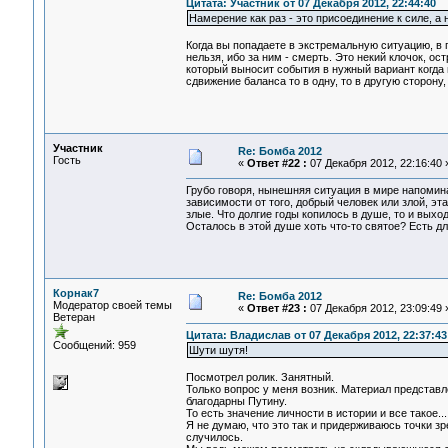
Цитата: Участник от 07 Декабря 2012, 22:44:40
Намерение как раз - это присоединение к силе, а 
Когда вы попадаете в экстремальную ситуацию, в
нельзя, ибо за ним - смерть. Это некий клочок, о
который выносит события в нужный вариант когда 
сдвижение баланса то в одну, то в другую сторону
Участник
Re: Бомба 2012
Гость
«
Ответ #22 :
07 Декабря 2012, 22:16:40 
Грубо говоря, нынешняя ситуация в мире напомина
зависимости от того, добрый человек или злой, э
злые. Что долгие годы копилось в душе, то и выходи
Осталось в этой душе хоть что-то святое? Есть д
Корнак7
Re: Бомба 2012
Модератор своей темы
«
Ответ #23 :
07 Декабря 2012, 23:09:49 
Ветеран
Цитата: Владислав от 07 Декабря 2012, 22:37:43
Сообщений: 959
Шути шутя!
Посмотрел ролик. Занятный.
Только вопрос у меня возник. Материал представ
благодарны Путину.
То есть значение личности в истории и все такое...
Я не думаю, что это так и придерживаюсь точки з
случилось.