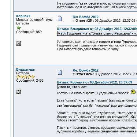
Не сторонник "квантовой магии, психологии и проч
материальное и нематериальное. Ни в коей партии
Корнак7
Re: Бомба 2012
Модератор своей темы
«
Ответ #25 :
08 Декабря 2012, 12:37:09 
Ветеран
Цитата: Владислав от 08 Декабря 2012, 12:32:09
Сообщений: 959
А вот Гурджиев и эта "Блаватская с Рерихами" - у
Успенского как-то назвали гением в тени Гурджиева
Гурджиев сам пришел бы к нему на поклон с прось
Про Блаватскую даже говорить не хочу
Владислав
Re: Бомба 2012
Ветеран
«
Ответ #26 :
08 Декабря 2012, 15:28:33 
Сообщений: 2486
Цитата: Корнак7 от 08 Декабря 2012, 13:37:09
умел то, что знает
Кратно, но ёмко выражен Гурджиевым "образ".
Есть "слова", но и есть "терции" (как паузы боль
эти "интервалы" как бы "находка" (как для шпион
"Знать" - это ещё ни есть "действие". Уметь уже к 
былое, есть "стоящее" (на или во внимании) ..был
"образ стоит" перед внутренним взором, глаза отк
Память - помятое, смятое, прошлое, скомканное, с
лубяного короба) у ведьмы (
вед
ающая мамаша) в с