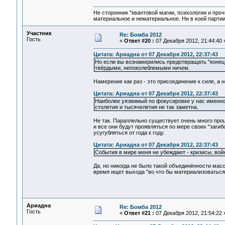
Не сторонник "квантовой магии, психологии и проч
материальное и нематериальное. Ни в коей партии
Участник
Re: Бомба 2012
Гость
«
Ответ #20 :
07 Декабря 2012, 21:44:40 
Цитата: Ариадна от 07 Декабря 2012, 22:37:43
Но если вы вознамерились предотвращать "конец 
твёрдыми, непоколеблемыми ничем.
Намерение как раз - это присоединение к силе, а н
Цитата: Ариадна от 07 Декабря 2012, 22:37:43
Наиболее уязвимый по фокусировке у нас именно к
столетия и тысячелетия не так заметна.
Не так. Параллельно существует очень много проце
и все они будут проявляться по мере своих "заги
усугубляться от года к году.
Цитата: Ариадна от 07 Декабря 2012, 22:37:43
События в мире меня не убеждают - кризисы, вой
Да, но никогда не было такой объединённости масс
время ищет выхода "во что бы материализоваться
Ариадна
Re: Бомба 2012
Гость
«
Ответ #21 :
07 Декабря 2012, 21:54:22 