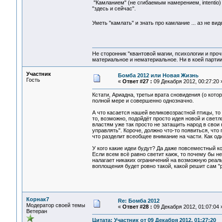
"Камланием" (не сгибаемым намерением, intentio) 
"здесь и сейчас".
Уметь "камлать" и знать про камлание ... аз не ви
Не сторонник "квантовой магии, психологии и проч
материальное и нематериальное. Ни в коей партии
Участник
Бомба 2012 или Новая Жизнь
Гость
«
Ответ #27 :
09 Декабря 2012, 00:27:20 
Кстати, Ариадна, третьи врата сновидения (о кот
полной мере и совершенно однозначно.
А что касается нашей великовозрастной птицы, то
то, возможно, подойдёт просто идея новой и светло
властям уже так просто не затащить народ в свои к
управлять". Короче, должно что-то появиться, что
что разделит всеобщее внимание на части. Как оди
У кого какие идеи будут? Да даже повсеместный ко
Если всем всё равно светит каюк, то почему бы н
налагает никаких ограничений на возможную реал
воплощения будет ровно такой, какой решит сам "р
Корнак7
Re: Бомба 2012
Модератор своей темы
«
Ответ #28 :
09 Декабря 2012, 01:07:04 
Ветеран
Цитата: Участник от 09 Декабря 2012, 01:27:20