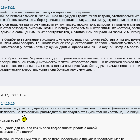
 16:45:21
мообеспечение минимум - живут в гармонии с природой.
ой, во всяком случае в России - ибо вынужден строить тёплые дома, отапливаться и т.
о в тёплом климате на берегу океана основать - затраты на пищу, строительство и о
что он наделен разумом - инструментом, позволяющим анализировать прошлые ситуаци
но стал возводить вигвамы, юрты на поверхности земли и отапливать их костром, раз
 домах, с освещением их от электричества, с отоплением природным газом. И много 
у в борьбе за выживание в холодных условиях надо постоянно работать этим инструм
ошлом жили соборно, т.е., коллективное сосуществование являлось залогом успеха в 
юю сторожку, оставь вязанку сухих дров и коробок спичек. На случай, когда с мороза 
кого образа жизни. Моральный кодекс строителя коммунизма, по сути, является перес
е опаршивевшей коммунистической элитой, отработала свое. Но неизбежен приход вто
на коллективных началах (никак нет на принципе "давай съедим вначале твое, а потом
разитический класс, поскольку они больше жрут, чем дают.
2012, 18:18:11 »
 14:18:13
енников - отделиться, приобрести независимость, самостоятельность (мнимую или дей
 человека, на что банки и работодатели не покушаются (или только частично), но покуш
егда ли есть?
, долю для начала как "место под солнцем" рядом с собой.
зовывались "выселки".
Другой центральный стан" - из-за перенаселения на прежнем "родовом" месте.