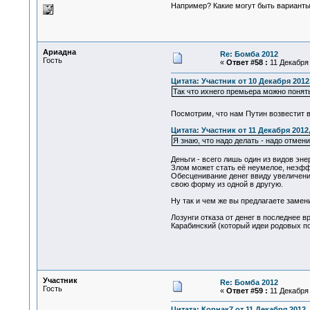
Например? Какие могут быть варианты
Ариадна
Re: Бомба 2012
Гость
«
Ответ #58 :
11 Декабря 
Цитата: Участник от 10 Декабря 2012,
Так что ихнего премьера можно понять
Посмотрим, что нам Путин возвестит в
Цитата: Участник от 11 Декабря 2012,
Я знаю, что надо делать - надо отмени
Деньги - всего лишь один из видов энер
Злом может стать её неумелое, неэфф
Обесценивание денег ввиду увеличения
свою форму из одной в другую.
Ну так и чем же вы предлагаете замен
Лозунги отказа от денег в последнее 
Карабинский (который идеи родовых по
Участник
Re: Бомба 2012
Гость
«
Ответ #59 :
11 Декабря 
Цитата: Корнак7 от 11 Декабря 2012, 