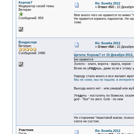
Корнак7
Re: Бомба 2012
Модератор своей темы
«
Ответ #53 :
10 Декабря 
Ветеран
Мне много чего не нравится по мимо "
Сообщений: 959
Не нравится кормить паразитов. Не нр
тоже.
Владислав
Re: Бомба 2012
Ветеран
«
Ответ #54 :
10 Декабря 
Сообщений: 2486
Цитата: Корнак7 от 10 Декабря 2012, 
не нравится
Золото - злато, ворота - врата, норов -
год
Всем не у
ишь, даже если к этому 
Народу стало много и все желают жрать 
Мы не сеем, мы не пашем, в интернете
Выхода иного нет - или умирай или жуй
У
год
ить - поступить по божески, охаля
god - "Бог" по англ. Gott - по нем
Не сторонник "квантовой магии, психо
секте не состою.
Участник
Re: Бомба 2012
Гость