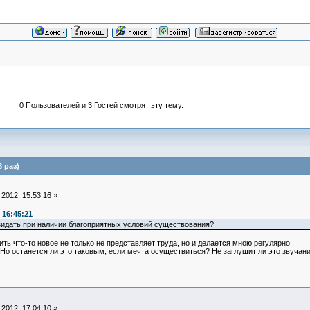
0 Пользователей и 3 Гостей смотрят эту тему.
 раз)
2012, 15:53:16 »
 16:45:21
созидать при наличии благоприятных условий существования?
ть что-то новое не только не представляет труда, но и делается мною регулярно.
Но останется ли это таковым, если мечта осуществиться? Не заглушит ли это звучан
2012, 17:04:10 »