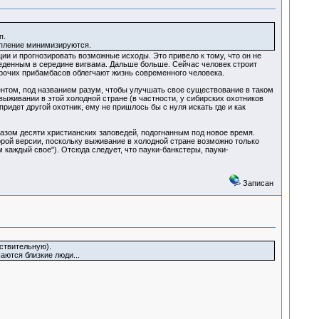
п.
топление минимизируются.
и и прогнозировать возможные исходы. Это привело к тому, что он не
веденным в середине вигвама. Дальше больше. Сейчас человек строит
прочих прибамбасов облегчают жизнь современного человека.
ентом, под названием разум, чтобы улучшать свое существование в таком
выживании в этой холодной стране (в частности, у сибирских охотников
придет другой охотник, ему не пришлось бы с нуля искать где и как
казом десяти христианских заповедей, подогнанным под новое время.
рой версии, поскольку выживание в холодной стране возможно только
 каждый свое"). Отсюда следует, что пауки-банкстеры, пауки-
Записан
ствительную).
аются близкие люди...