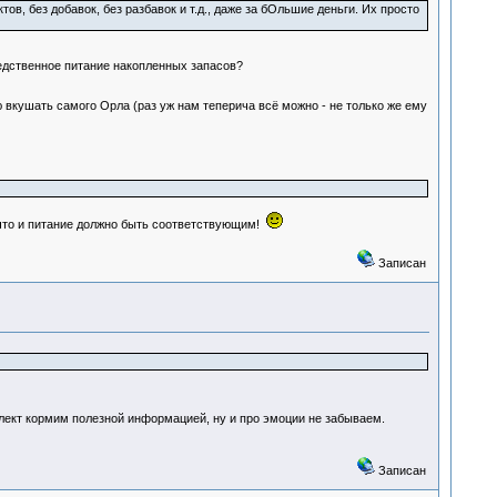
, без добавок, без разбавок и т.д., даже за бОльшие деньги. Их просто
редственное питание накопленных запасов?
 вкушать самого Орла (раз уж нам теперича всё можно - не только же ему
к что и питание должно быть соответствующим!
Записан
лект кормим полезной информацией, ну и про эмоции не забываем.
Записан