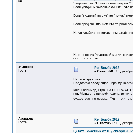
Заори во сне "Покажи свою энергию"!
Если увидишь "силовые линии" - это н
Если "видимый во сне" не "пучок" эне
Если пред засыпанием кто-то рожи вам
Не уступай их проискам - выражай сво
Не сторонник "квантовой магии, психо
секте не состою.
Участник
Re: Бомба 2012
Гость
«
Ответ #50 :
10 Декабря 
Нет конструктива.
Предлагаю следующее - прежде всего 
Мне, например, страшно НЕ НРАВИТСЯ т
нет. Мешают в них всё подряд, всякую 
существует поговорка - "мы - то, что 
Ариадна
Re: Бомба 2012
Гость
«
Ответ #51 :
10 Декабря 
Цитата: Участник от 10 Декабря 2012,