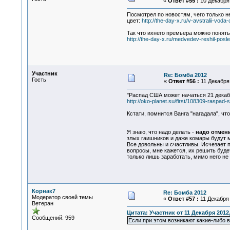
«
Ответ #55 :
10 Декабря 
Посмотрел по новостям, чего только н
цвет:
http://the-day-x.ru/v-avstralii-voda
Так что ихнего премьера можно понять 
http://the-day-x.ru/medvedev-reshil-posle
Участник
Re: Бомба 2012
Гость
«
Ответ #56 :
11 Декабря 
"Распад США может начаться 21 декабр
http://oko-planet.su/first/108309-raspa
Кстати, помнится Ванга "нагадала", ч
Я знаю, что надо делать -
надо отмени
злых гаишников и даже комары будут м
Все довольны и счастливы. Исчезает п
вопросы, мне кажется, их решить буд
только лишь заработать, мимо него не
Корнак7
Re: Бомба 2012
Модератор своей темы
«
Ответ #57 :
11 Декабря 
Ветеран
Цитата: Участник от 11 Декабря 2012,
Сообщений: 959
Если при этом возникают какие-либо 