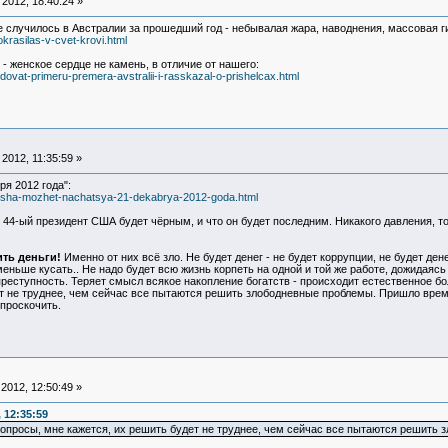
2012, 18:40:24 »
е случилось в Австралии за прошедший год - небывалая жара, наводнения, массовая г
-okrasilas-v-cvet-krovi.html
- женское сердце не камень, в отличие от нашего:
dovat-primeru-premera-avstralii-i-rasskazal-o-prishelcax.html
2012, 11:35:59 »
я 2012 года":
d-ssha-mozhet-nachatsya-21-dekabrya-2012-goda.html
то 44-ый президент США будет чёрным, и что он будет последним. Никакого давления, 
ть деньги!
Именно от них всё зло. Не будет денег - не будет коррупции, не будет денег
еньше кусать.. Не надо будет всю жизнь корпеть на одной и той же работе, дожидаясь
реступность. Теряет смысл всякое накопление богатств - происходит естественное б
ет не труднее, чем сейчас все пытаются решить злободневные проблемы. Пришло врем
 проскочить.
2012, 12:50:49 »
 12:35:59
вопросы, мне кажется, их решить будет не труднее, чем сейчас все пытаются решить 