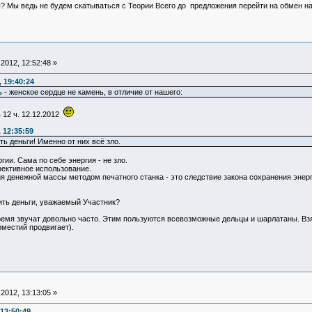
? Мы ведь не будем скатываться с Теории Всего до предложения перейти на обмен 
2012, 12:52:48 »
 19:40:24
 - женское сердце не камень, в отличие от нашего:
 12 ч. 12.12.2012
 12:35:59
ть деньги! Именно от них всё зло.
гии. Сама по себе энергия - не зло.
ективное использование.
 денежной массы методом печатного станка - это следствие закона сохранения энерги
ить деньги, уважаемый Участник?
время звучат довольно часто. Этим пользуются всевозможные дельцы и шарлатаны. Вз
местий продвигает).
2012, 13:13:05 »
13:50:49