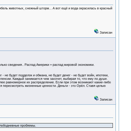
ибель животных, снежный шторм... А вот ещё и вода окрасилась в красный
Записан
только сведения.. Распад Америки = распад мировой экономики.
 - не будет подделок и обмана, не будет денег - не будет войн, ипотеки,
 пенсии. Каждый занимается чем захочет, выбирая то, что ему по душе.
олее равномерное их распределение. Если при этом возникают какие-либо
я пересмотреть жизненные ценности. Деньги - это Орёл. Ставя целью
Записан
злободневные проблемы.