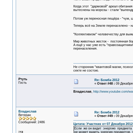
Когда этот "дармовой" ареал обитания
вытеснены на морозы - стали "выпендр
Потом уж переносная пещёра - "чум, ш
Теперь всё на Земле перенаселено - н
"Коллективизм" человечеству для выж
Мир животных жесток - постоянная бор
А ещё у нас уже есть "правозащитники
перенаселения.
Не сторонник "квантовой магии, психо
секте не состою.
Ртуть
Re: Бомба 2012
Гость
«
Ответ #48 :
09 Декабря 
Владислав
,
http://www.youtube.com/
Владислав
Re: Бомба 2012
Ветеран
«
Ответ #49 :
09 Декабря 
Сообщений: 2486
Цитата: Участник от 07 Декабря 2012,
Если же он видит энергию предмета 
не может видеть энергию предметов, 