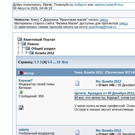
Добро пожаловать,
Гость
. Пожалуйста,
войдите
или
зарегистрируйтесь
.
08 Августа 2026, 04:46:18
Новости:
Книгу С.Доронина "Квантовая магия" читать
здесь
Материалы старого сайта "Физика Магии" доступны для просмотра
здесь
О замеченных глюках просьба писать на почту
quantmag@mail.ru
Квантовый Портал
Разное
Общий раздел
Бомба 2012
Страниц:
1
2
3
[
4
]
5
6
...
19
Все
Тема: Бомба 2012 (Прочитано 507148
Автор
Корнак7
Re: Бомба 2012
Модератор своей темы
«
Ответ #45 :
09 Декабря 
Ветеран
Цитата: Ариадна от 09 Декабря 2012,
Сообщений: 959
И вот, что лично ты, Корнак7, готов 
У меня полно всяких профессий. Освои
Остров в океане звучит впечатляюще. 
valeriy
Re: Бомба 2012
Глобальный модератор
«
Ответ #46 :
09 Декабря 