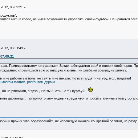
2012, 06:09:21 »
продуктов".
авится жить в колее, не имея возможности управлять своей судьбой. Не нравится зага
2012, 08:51:49 »
07:09:21
 нрав. При
норов
иться=по
нрав
иться. Везде наблюдается свой и говор и свой норов. П
угождеянию стремишься всю оставшуюся жизнь...ни хлеба ни зрелищ на халяву.
и не работать в поле, не сеять и не пахать. Но все галдят - натуру, мол, подавай!
 мозгом машим, разгоняем дурака ...
, но не рябчиков, а эрзац. Не ты Знать, не ты бурЖуй!
вить дармоеда .. так принято меж людёв - всегда что-то просить, клянчить или у Бога и
логии и прочих "ква-образований"", не исповедую никакой конкретной религии, не раз