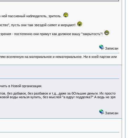
 в ней пассивный наблюдатель, зритель.
нство", пусть они там звездой сияют и мерцают!
зрения - постепенно они примут как должное вашу "закрытость"!
Записан
деляю вселенную на материальное и нематериальное. Ни в коей партии или
чить в Новой организации.
, без добавок, без разбавок и т.д., даже за бОльшие деньги. Их просто
ковой воды нельзя купить, без мыслей "а вдруг подделка?" А ведь не зря
Записан