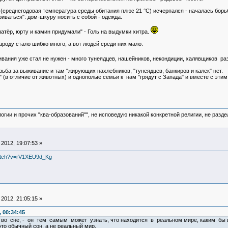
 (среднегодовая температура среды обитания плюс 21 °С) исчерпался - началась бор
иваться": дом-шкуру носить с собой - одежда.
атёр, юрту и камин придумали" - Голь на выдумки хитра.
ароду стало шибко много, а вот людей среди них мало.
ивания уже стал не нужен - много тунеядцев, нашейников, некондиции, халявщиков р
ьба за выживание и там "жирующих нахлебников, "тунеядцев, банкиров и калек" нет.
" (в отличие от животных) и однополые семьи к нам "грядут с Запада" и вместе с эти
логии и прочих "ква-образований"", не исповедую никакой конкретной религии, не раз
2012, 19:07:53 »
watch?v=rV1XEU9d_Kg
2012, 21:05:15 »
 00:34:45
во сне, - он тем самым может узнать, что находится в реальном мире, каким бы и
это обычный сон, а не реальный мир.