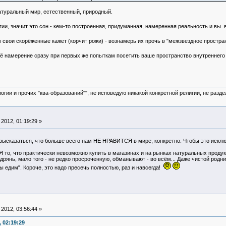
атуральный мир, естественный, природный.
ргии, значит это сон - кем-то построенная, придуманная, намеренная реальность и вы
 свои скорёженные кажет (корчит рожи) - вознамерь их прочь в "межзвездное простра
ё намерение сразу при первых же попыткам посетить ваше пространство внутреннего 
логии и прочих "ква-образований"", не исповедую никакой конкретной религии, не раз
2012, 01:19:29 »
высказаться, что больше всего нам НЕ НРАВИТСЯ в мире, конкретно. Чтобы это исклю
о, что практически невозможно купить в магазинах и на рынках натуральных продуктов
дрянь, мало того - не редко просроченную, обманывают - во всём... Даже чистой родни
мы едим". Короче, это надо пресечь полностью, раз и навсегда!
2012, 03:56:44 »
 02:19:29