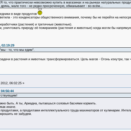
о, что практически невозможно купить в магазинах и на рынках натуральных продуктов
 дрянь, мало того - не редко просроченную, обманывают - во всём...
едники в виде продуктов
светила - это конденсаторы общественного внимания, почему бы не перейти на непос
реработчики (растения) и третичные (животные).
, уничтожать природу её пожиранием (растения и животные) когда могли бы напрямую
 02:19:29
"мы - то, что мы едим".
 задачи в растения и животных трансформироваться. Цель магов - Огонь изнутри, та
2012, 06:02:25 »
 04:56:44
етствующим!
но быть. А ты, Ариадна, пытаешься соловья баснями кормить.
икак иначе.
продуктами, а продуктами интеллектуального труда махинаторов от кулинарии. Интел
окрошить не забудем.