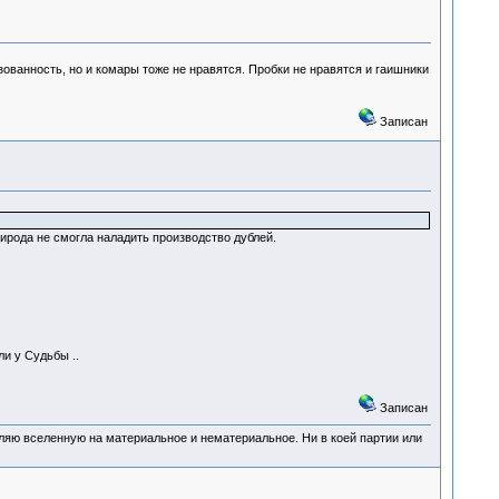
зованность, но и комары тоже не нравятся. Пробки не нравятся и гаишники
Записан
рирода не смогла наладить производство дублей.
ли у Судьбы ..
Записан
деляю вселенную на материальное и нематериальное. Ни в коей партии или