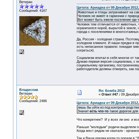
Ветеран
Цитата: Ариадна от 09 Декабря 2012,
Сообщений: 4167
Животные и птицы затрачивают на са
Человек не живёт в гармонии с природ
Вот может быть ежели поселение где-т
Человек тем отличается от животных, 
ограничился норой, вырытой в земле, 
города с поселениями в многоэтажных
Да, Россия - холодная страна. Поэтом
холодном климате. И наши предки в пр
есть неписанное правило: покидая зимн
согреться).
Социализм впитал в себя многое от та
Думаю первая версия социализма, с е
социальному организму, построенному 
работодатели должны отмереть, как па
Владислав
Re: Бомба 2012
Ветеран
«
Ответ #47 :
09 Декабря 
Сообщений: 2486
Цитата: Ариадна от 09 Декабря 2012,
лишь бы уйти из под контроля родств
Значит
есть что-то
такое дорогое для
Что конкретнее? И у всех ли оно и вс
Раньше "молодым" родичи выделяли пай
Когда мест рядом не хватало - органи
Так и Ваши предки когда-то попали в "