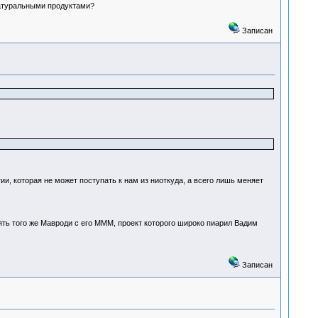
натуральными продуктами?
Записан
и, которая не может поступать к нам из ниоткуда, а всего лишь меняет
ять того же Мавроди с его МММ, проект которого широко пиарил Вадим
Записан