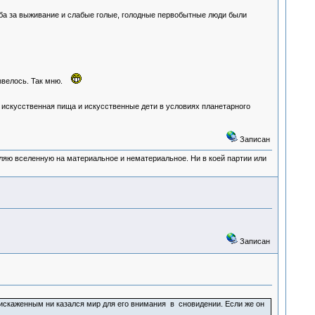
ьба за выживание и слабые голые, голодные первобытные люди были
азвелось. Так мню.
м искусственная пища и искусственные дети в условиях планетарного
Записан
деляю вселенную на материальное и нематериальное. Ни в коей партии или
Записан
скаженным ни казался мир для его внимания в сновидении. Если же он