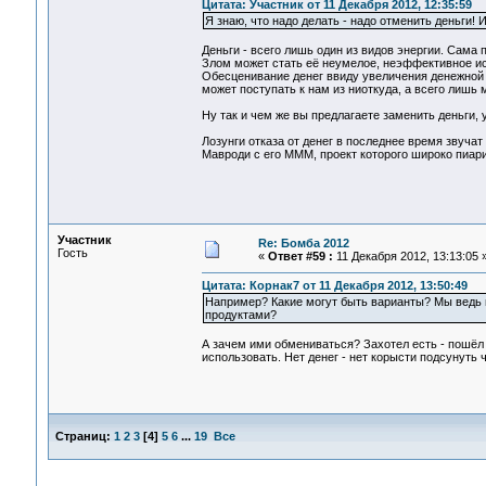
Цитата: Участник от 11 Декабря 2012, 12:35:59
Я знаю, что надо делать - надо отменить деньги! 
Деньги - всего лишь один из видов энергии. Сама п
Злом может стать её неумелое, неэффективное и
Обесценивание денег ввиду увеличения денежной м
может поступать к нам из ниоткуда, а всего лишь 
Ну так и чем же вы предлагаете заменить деньги,
Лозунги отказа от денег в последнее время звуча
Мавроди с его МММ, проект которого широко пиар
Участник
Re: Бомба 2012
Гость
«
Ответ #59 :
11 Декабря 2012, 13:13:05 
Цитата: Корнак7 от 11 Декабря 2012, 13:50:49
Например? Какие могут быть варианты? Мы ведь 
продуктами?
А зачем ими обмениваться? Захотел есть - пошёл и
использовать. Нет денег - нет корысти подсунуть 
Страниц:
1
2
3
[
4
]
5
6
...
19
Все