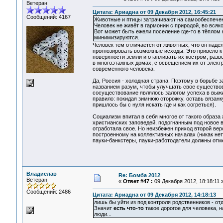
Ветеран
Цитата: Ариадна от 09 Декабря 2012, 16:45:21
Сообщений: 4167
Животные и птицы затрачивают на самообеспечен
Человек не живёт в гармонии с природой, во всяко
Вот может быть ежели поселение где-то в тёплом 
минимизируются.
Человек тем отличается от животных, что он над
прогнозировать возможные исходы. Это привело к 
поверхности земли и отапливать их костром, раз
в многоэтажных домах, с освещением их от элект
современного человека.
Да, Россия - холодная страна. Поэтому в борьбе 
названием разум, чтобы улучшать свое существова
сосуществование являлось залогом успеха в выжив
правило: покидая зимнюю сторожку, оставь вязанку
пришлось бы с нуля искать где и как согреться).
Социализм впитал в себя многое от такого образа
христианских заповедей, подогнанным под новое 
отработала свое. Но неизбежен приход второй вер
построенному на коллективных началах (никак нет
пауки-банкстеры, пауки-работодатели должны отме
Владислав
Re: Бомба 2012
Ветеран
«
Ответ #47 :
09 Декабря 2012, 18:18:11 
Сообщений: 2486
Цитата: Ариадна от 09 Декабря 2012, 14:18:13
лишь бы уйти из под контроля родственников - о
Значит
есть что-то
такое дорогое для человека, 
люди...