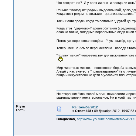
Что конкретнее? И у всех ли оно и всегда ли ест
Раньше "молодым" родичи выделяли пай, долю для 
Когда мест рядом не хватало - организовывались "
Так и Ваши предки когда-то попали в "Другой цент
Когда этот "дармовой" ареал обитания (среднегод
слабые голые, голодные первобытные люди были в
Потом уж переносная пещёра - "чум, шатёр, юрту 
Теперь всё на Земле перенаселено - народу стало
"Коллективизм" человечеству для выживания уже с
Мир животных жесток - постоянная борьба за выжи
А ещё у нас уже есть "правозащитники" (в отличие
пища и искусственные дети в условиях планетарн
Не сторонник "квантовой магии, психологии и проч
материальное и нематериальное. Ни в коей партии
Ртуть
Re: Бомба 2012
Гость
«
Ответ #48 :
09 Декабря 2012, 19:07:53 
Владислав
,
http://www.youtube.com/watch?v=rV1