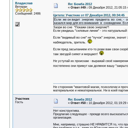
Владислав
Re: Бомба 2012
Ветеран
«
Ответ #49 :
09 Декабря 2012, 21:05:15 
Сообщений: 2486
Цитата: Участник от 07 Декабря 2012, 00:34:45
Если же он видит энергию предмета во сне, - 
казался мир для его внимания в сновидении. Есл
Заори во сне "Покажи свою энергию"!
Если увидишь "силовые линии" - это натуральный 
Если "видимый во сне" не "пучок" энергии, значит
наблюдатель, зритель.
Если пред засыпанием кто-то рожи вам свои скорё
там звездой сияют и мерцают!
Не уступай их проискам - выражай своё намерение
постепенно они примут как должное вашу "закрыт
Не сторонник "квантовой магии, психологии и проч
материальное и нематериальное. Ни в коей партии
Участник
Re: Бомба 2012
Гость
«
Ответ #50 :
10 Декабря 2012, 01:19:29 
Нет конструктива.
Предлагаю следующее - прежде всего высказаться
организации.
Мне, например, страшно НЕ НРАВИТСЯ то, что прак
без разбавок и т.д., даже за бОльшие деньги. Их п