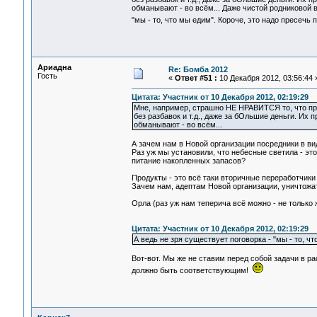
обманывают - во всём... Даже чистой родниковой в
"мы - то, что мы едим". Короче, это надо пресечь 
Ариадна
Re: Бомба 2012
Гость
«
Ответ #51 :
10 Декабря 2012, 03:56:44 
Цитата: Участник от 10 Декабря 2012, 02:19:29
Мне, например, страшно НЕ НРАВИТСЯ то, что пра
без разбавок и т.д., даже за бОльшие деньги. Их 
обманывают - во всём...
А зачем нам в Новой организации посредники в в
Раз уж мы установили, что небесные светила - э
питание накопленных запасов?
Продукты - это всё таки вторичные переработчики 
Зачем нам, адептам Новой организации, уничтожа
Орла (раз уж нам теперича всё можно - не тольк
Цитата: Участник от 10 Декабря 2012, 02:19:29
А ведь не зря существует поговорка - "мы - то, чт
Вот-вот. Мы же не ставим перед собой задачи в ра
должно быть соответствующим!