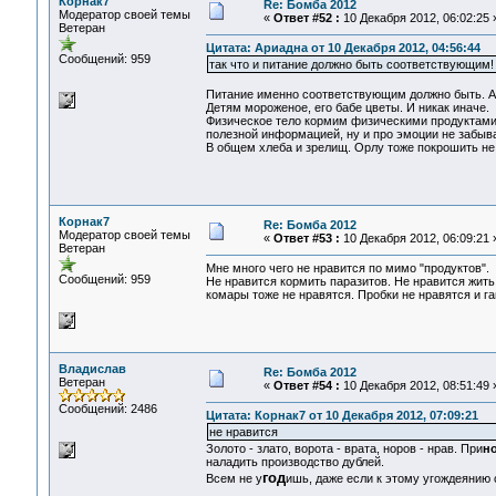
Корнак7
Re: Бомба 2012
Модератор своей темы
«
Ответ #52 :
10 Декабря 2012, 06:02:25 
Ветеран
Цитата: Ариадна от 10 Декабря 2012, 04:56:44
Сообщений: 959
так что и питание должно быть соответствующим!
Питание именно соответствующим должно быть. А
Детям мороженое, его бабе цветы. И никак иначе.
Физическое тело кормим физическими продуктами,
полезной информацией, ну и про эмоции не забыв
В общем хлеба и зрелищ. Орлу тоже покрошить не
Корнак7
Re: Бомба 2012
Модератор своей темы
«
Ответ #53 :
10 Декабря 2012, 06:09:21 
Ветеран
Мне много чего не нравится по мимо "продуктов".
Сообщений: 959
Не нравится кормить паразитов. Не нравится жить 
комары тоже не нравятся. Пробки не нравятся и г
Владислав
Re: Бомба 2012
Ветеран
«
Ответ #54 :
10 Декабря 2012, 08:51:49 
Сообщений: 2486
Цитата: Корнак7 от 10 Декабря 2012, 07:09:21
не нравится
Золото - злато, ворота - врата, норов - нрав. При
н
наладить производство дублей.
год
Всем не у
ишь, даже если к этому угождеянию 