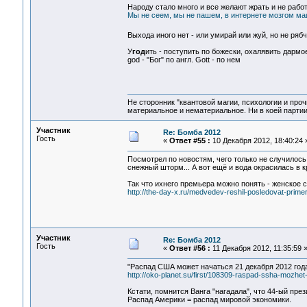
Народу стало много и все желают жрать и не работа
Мы не сеем, мы не пашем, в интернете мозгом маш
Выхода иного нет - или умирай или жуй, но не ряб
У
год
ить - поступить по божески, охалявить дармое
god - "Бог" по англ. Gott - по нем
Не сторонник "квантовой магии, психологии и проч
материальное и нематериальное. Ни в коей партии
Участник
Re: Бомба 2012
Гость
«
Ответ #55 :
10 Декабря 2012, 18:40:24 
Посмотрел по новостям, чего только не случилось
снежный шторм... А вот ещё и вода окрасилась в 
Так что ихнего премьера можно понять - женское с
http://the-day-x.ru/medvedev-reshil-posledovat-primer
Участник
Re: Бомба 2012
Гость
«
Ответ #56 :
11 Декабря 2012, 11:35:59 
"Распад США может начаться 21 декабря 2012 года
http://oko-planet.su/first/108309-raspad-ssha-mozh
Кстати, помнится Ванга "нагадала", что 44-ый пре
Распад Америки = распад мировой экономики.