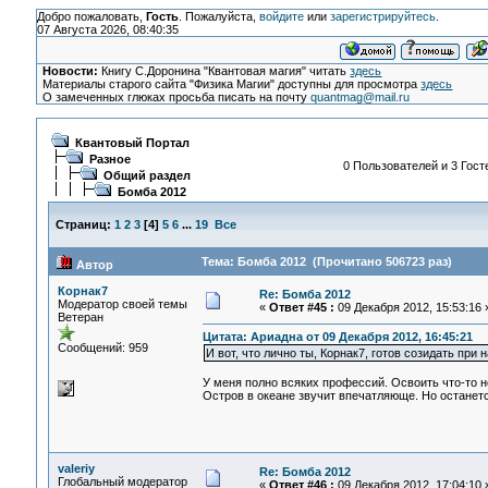
Добро пожаловать,
Гость
. Пожалуйста,
войдите
или
зарегистрируйтесь
.
07 Августа 2026, 08:40:35
Новости:
Книгу С.Доронина "Квантовая магия" читать
здесь
Материалы старого сайта "Физика Магии" доступны для просмотра
здесь
О замеченных глюках просьба писать на почту
quantmag@mail.ru
Квантовый Портал
Разное
0 Пользователей и 3 Гост
Общий раздел
Бомба 2012
Страниц:
1
2
3
[
4
]
5
6
...
19
Все
Тема: Бомба 2012 (Прочитано 506723 раз)
Автор
Корнак7
Re: Бомба 2012
Модератор своей темы
«
Ответ #45 :
09 Декабря 2012, 15:53:16 
Ветеран
Цитата: Ариадна от 09 Декабря 2012, 16:45:21
Сообщений: 959
И вот, что лично ты, Корнак7, готов созидать пр
У меня полно всяких профессий. Освоить что-то но
Остров в океане звучит впечатляюще. Но останетс
valeriy
Re: Бомба 2012
Глобальный модератор
«
Ответ #46 :
09 Декабря 2012, 17:04:10 