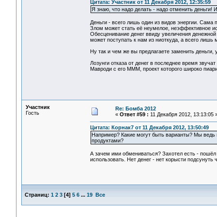
Цитата: Участник от 11 Декабря 2012, 12:35:59
Я знаю, что надо делать - надо отменить деньги! 
Деньги - всего лишь один из видов энергии. Сама п
Злом может стать её неумелое, неэффективное и
Обесценивание денег ввиду увеличения денежной м
может поступать к нам из ниоткуда, а всего лишь 
Ну так и чем же вы предлагаете заменить деньги,
Лозунги отказа от денег в последнее время звуча
Мавроди с его МММ, проект которого широко пиар
Участник
Re: Бомба 2012
Гость
«
Ответ #59 :
11 Декабря 2012, 13:13:05 
Цитата: Корнак7 от 11 Декабря 2012, 13:50:49
Например? Какие могут быть варианты? Мы ведь 
продуктами?
А зачем ими обмениваться? Захотел есть - пошёл и
использовать. Нет денег - нет корысти подсунуть 
Страниц:
1
2
3
[
4
]
5
6
...
19
Все