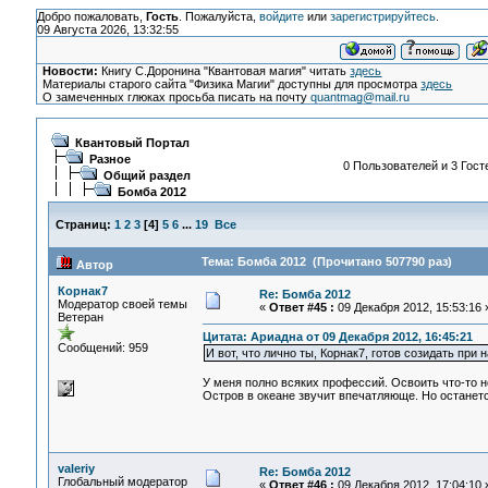
Добро пожаловать,
Гость
. Пожалуйста,
войдите
или
зарегистрируйтесь
.
09 Августа 2026, 13:32:55
Новости:
Книгу С.Доронина "Квантовая магия" читать
здесь
Материалы старого сайта "Физика Магии" доступны для просмотра
здесь
О замеченных глюках просьба писать на почту
quantmag@mail.ru
Квантовый Портал
Разное
0 Пользователей и 3 Гост
Общий раздел
Бомба 2012
Страниц:
1
2
3
[
4
]
5
6
...
19
Все
Тема: Бомба 2012 (Прочитано 507790 раз)
Автор
Корнак7
Re: Бомба 2012
Модератор своей темы
«
Ответ #45 :
09 Декабря 2012, 15:53:16 
Ветеран
Цитата: Ариадна от 09 Декабря 2012, 16:45:21
Сообщений: 959
И вот, что лично ты, Корнак7, готов созидать пр
У меня полно всяких профессий. Освоить что-то но
Остров в океане звучит впечатляюще. Но останетс
valeriy
Re: Бомба 2012
Глобальный модератор
«
Ответ #46 :
09 Декабря 2012, 17:04:10 