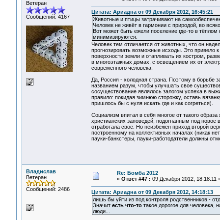
Ветеран
Цитата: Ариадна от 09 Декабря 2012, 16:45:21
Сообщений: 4167
Животные и птицы затрачивают на самообеспечен
Человек не живёт в гармонии с природой, во всяко
Вот может быть ежели поселение где-то в тёплом 
минимизируются.
Человек тем отличается от животных, что он над
прогнозировать возможные исходы. Это привело к 
поверхности земли и отапливать их костром, раз
в многоэтажных домах, с освещением их от элект
современного человека.
Да, Россия - холодная страна. Поэтому в борьбе 
названием разум, чтобы улучшать свое существова
сосуществование являлось залогом успеха в выжив
правило: покидая зимнюю сторожку, оставь вязанку
пришлось бы с нуля искать где и как согреться).
Социализм впитал в себя многое от такого образа
христианских заповедей, подогнанным под новое 
отработала свое. Но неизбежен приход второй вер
построенному на коллективных началах (никак нет
пауки-банкстеры, пауки-работодатели должны отме
Владислав
Re: Бомба 2012
Ветеран
«
Ответ #47 :
09 Декабря 2012, 18:18:11 
Сообщений: 2486
Цитата: Ариадна от 09 Декабря 2012, 14:18:13
лишь бы уйти из под контроля родственников - о
Значит
есть что-то
такое дорогое для человека, 
люди...