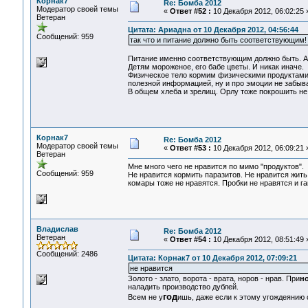
Корнак7
Re: Бомба 2012
Модератор своей темы
«
Ответ #52 :
10 Декабря 2012, 06:02:25 
Ветеран
Цитата: Ариадна от 10 Декабря 2012, 04:56:44
Сообщений: 959
так что и питание должно быть соответствующим!
Питание именно соответствующим должно быть. А
Детям мороженое, его бабе цветы. И никак иначе.
Физическое тело кормим физическими продуктами,
полезной информацией, ну и про эмоции не забыв
В общем хлеба и зрелищ. Орлу тоже покрошить не
Корнак7
Re: Бомба 2012
Модератор своей темы
«
Ответ #53 :
10 Декабря 2012, 06:09:21 
Ветеран
Мне много чего не нравится по мимо "продуктов".
Сообщений: 959
Не нравится кормить паразитов. Не нравится жить 
комары тоже не нравятся. Пробки не нравятся и г
Владислав
Re: Бомба 2012
Ветеран
«
Ответ #54 :
10 Декабря 2012, 08:51:49 
Сообщений: 2486
Цитата: Корнак7 от 10 Декабря 2012, 07:09:21
не нравится
Золото - злато, ворота - врата, норов - нрав. При
н
наладить производство дублей.
год
Всем не у
ишь, даже если к этому угождеянию 