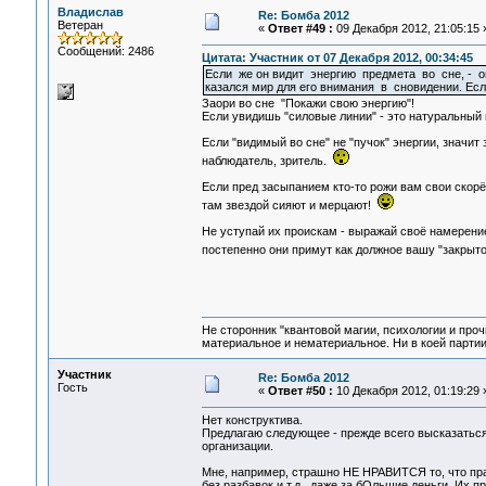
Владислав
Re: Бомба 2012
Ветеран
«
Ответ #49 :
09 Декабря 2012, 21:05:15 
Сообщений: 2486
Цитата: Участник от 07 Декабря 2012, 00:34:45
Если же он видит энергию предмета во сне, - 
казался мир для его внимания в сновидении. Есл
Заори во сне "Покажи свою энергию"!
Если увидишь "силовые линии" - это натуральный 
Если "видимый во сне" не "пучок" энергии, значит
наблюдатель, зритель.
Если пред засыпанием кто-то рожи вам свои скорё
там звездой сияют и мерцают!
Не уступай их проискам - выражай своё намерение
постепенно они примут как должное вашу "закрыт
Не сторонник "квантовой магии, психологии и проч
материальное и нематериальное. Ни в коей партии
Участник
Re: Бомба 2012
Гость
«
Ответ #50 :
10 Декабря 2012, 01:19:29 
Нет конструктива.
Предлагаю следующее - прежде всего высказаться
организации.
Мне, например, страшно НЕ НРАВИТСЯ то, что прак
без разбавок и т.д., даже за бОльшие деньги. Их п