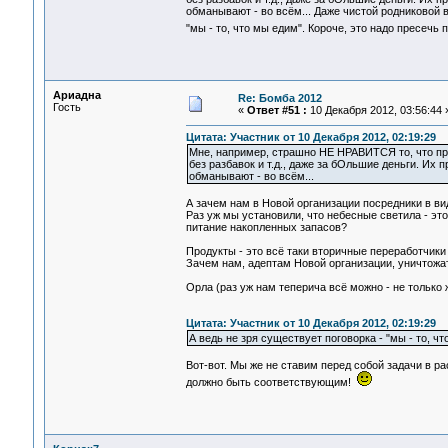
обманывают - во всём... Даже чистой родниковой в
"мы - то, что мы едим". Короче, это надо пресечь 
Ариадна
Re: Бомба 2012
Гость
«
Ответ #51 :
10 Декабря 2012, 03:56:44 
Цитата: Участник от 10 Декабря 2012, 02:19:29
Мне, например, страшно НЕ НРАВИТСЯ то, что пра
без разбавок и т.д., даже за бОльшие деньги. Их 
обманывают - во всём...
А зачем нам в Новой организации посредники в в
Раз уж мы установили, что небесные светила - э
питание накопленных запасов?
Продукты - это всё таки вторичные переработчики 
Зачем нам, адептам Новой организации, уничтожа
Орла (раз уж нам теперича всё можно - не тольк
Цитата: Участник от 10 Декабря 2012, 02:19:29
А ведь не зря существует поговорка - "мы - то, чт
Вот-вот. Мы же не ставим перед собой задачи в ра
должно быть соответствующим!