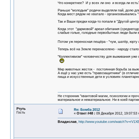
Что конкретнее? И у всех ли оно и всегда ли ест
Раньше "молодым" родичи выделяли пай, долю для 
Когда мест рядом не хватало - организовывались "
Так и Ваши предки когда-то попали в "Другой цент
Когда этот "дармовой" ареал обитания (среднегод
слабые голые, голодные первобытные люди были в
Потом уж переносная пещёра - "чум, шатёр, юрту 
Теперь всё на Земле перенаселено - народу стало
"Коллективизм" человечеству для выживания уже с
Мир животных жесток - постоянная борьба за выжи
А ещё у нас уже есть "правозащитники" (в отличие
пища и искусственные дети в условиях планетарн
Не сторонник "квантовой магии, психологии и проч
материальное и нематериальное. Ни в коей партии
Ртуть
Re: Бомба 2012
Гость
«
Ответ #48 :
09 Декабря 2012, 19:07:53 
Владислав
,
http://www.youtube.com/watch?v=rV1