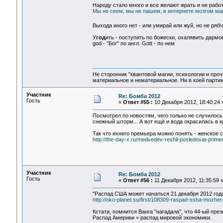
Народу стало много и все желают жрать и не работа
Мы не сеем, мы не пашем, в интернете мозгом маш
Выхода иного нет - или умирай или жуй, но не ряб
У
год
ить - поступить по божески, охалявить дармое
god - "Бог" по англ. Gott - по нем
Не сторонник "квантовой магии, психологии и проч
материальное и нематериальное. Ни в коей партии
Участник
Re: Бомба 2012
Гость
«
Ответ #55 :
10 Декабря 2012, 18:40:24 
Посмотрел по новостям, чего только не случилось
снежный шторм... А вот ещё и вода окрасилась в 
Так что ихнего премьера можно понять - женское с
http://the-day-x.ru/medvedev-reshil-posledovat-primer
Участник
Re: Бомба 2012
Гость
«
Ответ #56 :
11 Декабря 2012, 11:35:59 
"Распад США может начаться 21 декабря 2012 года
http://oko-planet.su/first/108309-raspad-ssha-mozh
Кстати, помнится Ванга "нагадала", что 44-ый пре
Распад Америки = распад мировой экономики.