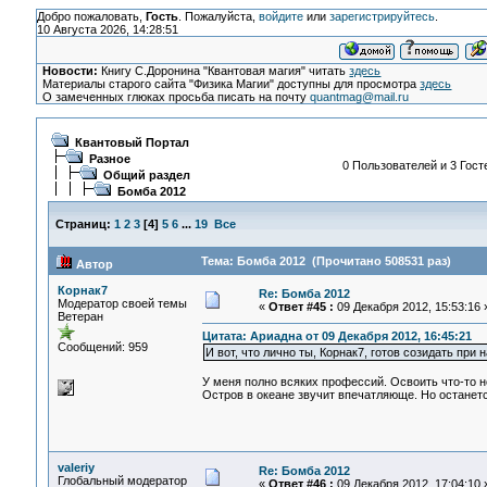
Добро пожаловать,
Гость
. Пожалуйста,
войдите
или
зарегистрируйтесь
.
10 Августа 2026, 14:28:51
Новости:
Книгу С.Доронина "Квантовая магия" читать
здесь
Материалы старого сайта "Физика Магии" доступны для просмотра
здесь
О замеченных глюках просьба писать на почту
quantmag@mail.ru
Квантовый Портал
Разное
0 Пользователей и 3 Гост
Общий раздел
Бомба 2012
Страниц:
1
2
3
[
4
]
5
6
...
19
Все
Тема: Бомба 2012 (Прочитано 508531 раз)
Автор
Корнак7
Re: Бомба 2012
Модератор своей темы
«
Ответ #45 :
09 Декабря 2012, 15:53:16 
Ветеран
Цитата: Ариадна от 09 Декабря 2012, 16:45:21
Сообщений: 959
И вот, что лично ты, Корнак7, готов созидать пр
У меня полно всяких профессий. Освоить что-то но
Остров в океане звучит впечатляюще. Но останетс
valeriy
Re: Бомба 2012
Глобальный модератор
«
Ответ #46 :
09 Декабря 2012, 17:04:10 