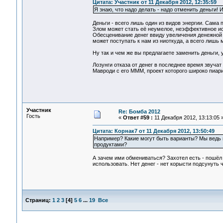
Цитата: Участник от 11 Декабря 2012, 12:35:59
Я знаю, что надо делать - надо отменить деньги! 
Деньги - всего лишь один из видов энергии. Сама п
Злом может стать её неумелое, неэффективное и
Обесценивание денег ввиду увеличения денежной м
может поступать к нам из ниоткуда, а всего лишь 
Ну так и чем же вы предлагаете заменить деньги,
Лозунги отказа от денег в последнее время звуча
Мавроди с его МММ, проект которого широко пиар
Участник
Re: Бомба 2012
Гость
«
Ответ #59 :
11 Декабря 2012, 13:13:05 
Цитата: Корнак7 от 11 Декабря 2012, 13:50:49
Например? Какие могут быть варианты? Мы ведь 
продуктами?
А зачем ими обмениваться? Захотел есть - пошёл и
использовать. Нет денег - нет корысти подсунуть 
Страниц:
1
2
3
[
4
]
5
6
...
19
Все