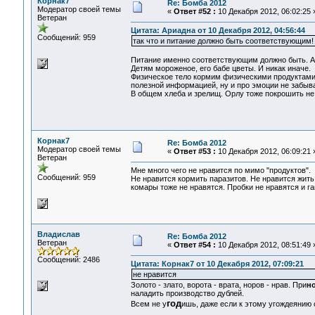
Корнак7
Re: Бомба 2012
Модератор своей темы
«
Ответ #52 :
10 Декабря 2012, 06:02:25 
Ветеран
Цитата: Ариадна от 10 Декабря 2012, 04:56:44
Сообщений: 959
так что и питание должно быть соответствующим!
Питание именно соответствующим должно быть. А
Детям мороженое, его бабе цветы. И никак иначе.
Физическое тело кормим физическими продуктами,
полезной информацией, ну и про эмоции не забыв
В общем хлеба и зрелищ. Орлу тоже покрошить не
Корнак7
Re: Бомба 2012
Модератор своей темы
«
Ответ #53 :
10 Декабря 2012, 06:09:21 
Ветеран
Мне много чего не нравится по мимо "продуктов".
Сообщений: 959
Не нравится кормить паразитов. Не нравится жить 
комары тоже не нравятся. Пробки не нравятся и г
Владислав
Re: Бомба 2012
Ветеран
«
Ответ #54 :
10 Декабря 2012, 08:51:49 
Сообщений: 2486
Цитата: Корнак7 от 10 Декабря 2012, 07:09:21
не нравится
Золото - злато, ворота - врата, норов - нрав. При
н
наладить производство дублей.
год
Всем не у
ишь, даже если к этому угождеянию 