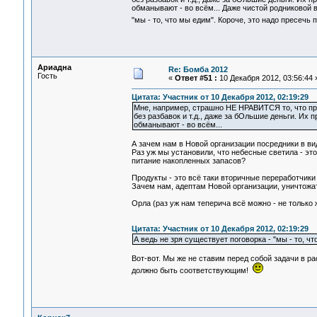
обманывают - во всём... Даже чистой родниковой в
"мы - то, что мы едим". Короче, это надо пресечь 
Ариадна
Re: Бомба 2012
Гость
«
Ответ #51 :
10 Декабря 2012, 03:56:44 
Цитата: Участник от 10 Декабря 2012, 02:19:29
Мне, например, страшно НЕ НРАВИТСЯ то, что пра
без разбавок и т.д., даже за бОльшие деньги. Их 
обманывают - во всём...
А зачем нам в Новой организации посредники в в
Раз уж мы установили, что небесные светила - э
питание накопленных запасов?
Продукты - это всё таки вторичные переработчики 
Зачем нам, адептам Новой организации, уничтожа
Орла (раз уж нам теперича всё можно - не тольк
Цитата: Участник от 10 Декабря 2012, 02:19:29
А ведь не зря существует поговорка - "мы - то, чт
Вот-вот. Мы же не ставим перед собой задачи в ра
должно быть соответствующим!