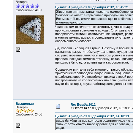
Ветеран
Цитата: Ариадна от 09 Декабря 2012, 16:45:21
Сообщений: 4167
Животные и птицы затрачивают на самообеспечен
Человек не живёт в гармонии с природой, во всяко
Вот может быть ежели поселение где-то в тёплом 
минимизируются.
Человек тем отличается от животных, что он над
прогнозировать возможные исходы. Это привело к 
поверхности земли и отапливать их костром, раз
в многоэтажных домах, с освещением их от элект
современного человека.
Да, Россия - холодная страна. Поэтому в борьбе 
названием разум, чтобы улучшать свое существова
сосуществование являлось залогом успеха в выжив
правило: покидая зимнюю сторожку, оставь вязанку
пришлось бы с нуля искать где и как согреться).
Социализм впитал в себя многое от такого образа
христианских заповедей, подогнанным под новое 
отработала свое. Но неизбежен приход второй вер
построенному на коллективных началах (никак нет
пауки-банкстеры, пауки-работодатели должны отме
Владислав
Re: Бомба 2012
Ветеран
«
Ответ #47 :
09 Декабря 2012, 18:18:11 
Сообщений: 2486
Цитата: Ариадна от 09 Декабря 2012, 14:18:13
лишь бы уйти из под контроля родственников - о
Значит
есть что-то
такое дорогое для человека, 
люди...