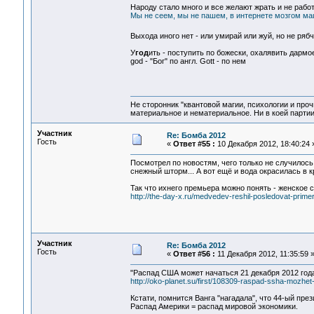
Народу стало много и все желают жрать и не работа
Мы не сеем, мы не пашем, в интернете мозгом маш
Выхода иного нет - или умирай или жуй, но не ряб
У
год
ить - поступить по божески, охалявить дармое
god - "Бог" по англ. Gott - по нем
Не сторонник "квантовой магии, психологии и проч
материальное и нематериальное. Ни в коей партии
Участник
Re: Бомба 2012
Гость
«
Ответ #55 :
10 Декабря 2012, 18:40:24 
Посмотрел по новостям, чего только не случилось
снежный шторм... А вот ещё и вода окрасилась в 
Так что ихнего премьера можно понять - женское с
http://the-day-x.ru/medvedev-reshil-posledovat-primer
Участник
Re: Бомба 2012
Гость
«
Ответ #56 :
11 Декабря 2012, 11:35:59 
"Распад США может начаться 21 декабря 2012 года
http://oko-planet.su/first/108309-raspad-ssha-mozh
Кстати, помнится Ванга "нагадала", что 44-ый пре
Распад Америки = распад мировой экономики.