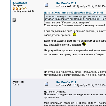
Владислав
Re: Бомба 2012
Ветеран
«
Ответ #49 :
09 Декабря 2012, 21:05:15 
Сообщений: 2486
Цитата: Участник от 07 Декабря 2012, 00:34:45
Если же он видит энергию предмета во сне, - 
казался мир для его внимания в сновидении. Есл
Заори во сне "Покажи свою энергию"!
Если увидишь "силовые линии" - это натуральный 
Если "видимый во сне" не "пучок" энергии, значит
наблюдатель, зритель.
Если пред засыпанием кто-то рожи вам свои скорё
там звездой сияют и мерцают!
Не уступай их проискам - выражай своё намерение
постепенно они примут как должное вашу "закрыт
Не сторонник "квантовой магии, психологии и проч
материальное и нематериальное. Ни в коей партии
Участник
Re: Бомба 2012
Гость
«
Ответ #50 :
10 Декабря 2012, 01:19:29 
Нет конструктива.
Предлагаю следующее - прежде всего высказаться
организации.
Мне, например, страшно НЕ НРАВИТСЯ то, что прак
без разбавок и т.д., даже за бОльшие деньги. Их п