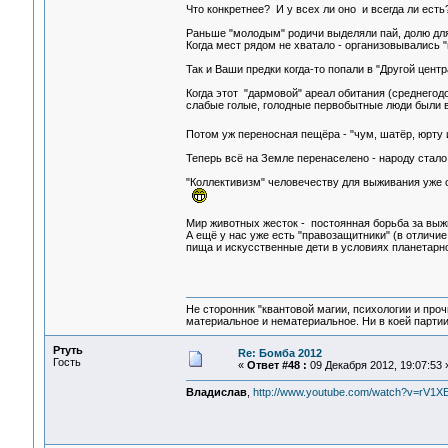
Что конкретнее? И у всех ли оно и всегда ли ест
Раньше "молодым" родичи выделяли пай, долю для 
Когда мест рядом не хватало - организовывались "
Так и Ваши предки когда-то попали в "Другой цент
Когда этот "дармовой" ареал обитания (среднегод
слабые голые, голодные первобытные люди были в
Потом уж переносная пещёра - "чум, шатёр, юрту 
Теперь всё на Земле перенаселено - народу стало
"Коллективизм" человечеству для выживания уже с
Мир животных жесток - постоянная борьба за выжи
А ещё у нас уже есть "правозащитники" (в отличие
пища и искусственные дети в условиях планетарн
Не сторонник "квантовой магии, психологии и проч
материальное и нематериальное. Ни в коей партии
Ртуть
Re: Бомба 2012
Гость
«
Ответ #48 :
09 Декабря 2012, 19:07:53 
Владислав
,
http://www.youtube.com/watch?v=rV1