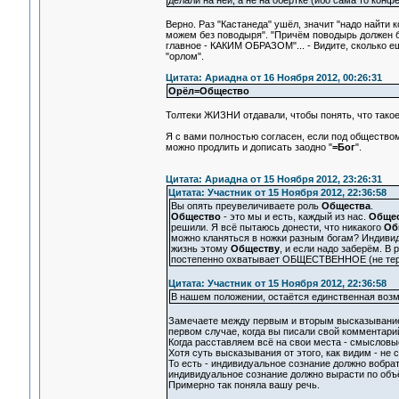
делали на ней, а не на обёртке (ибо сама то конф
Верно. Раз "Кастанеда" ушёл, значит "надо найти к
можем без поводыря". "Причём поводырь должен б
главное - КАКИМ ОБРАЗОМ"... - Видите, сколько е
"орлом".
Цитата: Ариадна от 16 Ноября 2012, 00:26:31
Орёл=Общество
Толтеки ЖИЗНИ отдавали, чтобы понять, что такое 
Я с вами полностью согласен, если под обществом
можно продлить и дописать заодно "
=Бог
".
Цитата: Ариадна от 15 Ноября 2012, 23:26:31
Цитата: Участник от 15 Ноября 2012, 22:36:58
Вы опять преувеличиваете роль
Общества
.
Общество
- это мы и есть, каждый из нас.
Обще
решили. Я всё пытаюсь донести, что никакого
Об
можно кланяться в ножки разным богам? Индиви
жизнь этому
Обществу
, и если надо заберём. В
постепенно охватывает ОБЩЕСТВЕННОЕ (не тер
Цитата: Участник от 15 Ноября 2012, 22:36:58
В нашем положении, остаётся единственная возм
Замечаете между первым и вторым высказыванием 
первом случае, когда вы писали свой комментарий
Когда расставляем всё на свои места - смысловы
Хотя суть высказывания от этого, как видим - не
То есть - индивидуальное сознание должно вобра
индивидуальное сознание должно вырасти по объ
Примерно так поняла вашу речь.