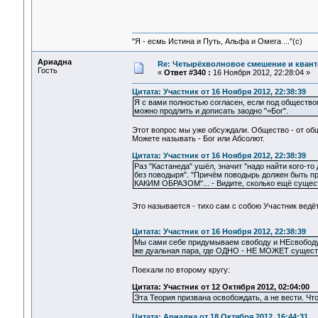
"Я - есмь Истина и Путь, Альфа и Омега ..."(с)
Ариадна
Re: Четырёхволновое смешение и квант
Гость
«
Ответ #340 :
16 Ноября 2012, 22:28:04 »
Цитата: Участник от 16 Ноября 2012, 22:38:39
Я с вами полностью согласен, если под обществом
можно продлить и дописать заодно "=Бог".
Этот вопрос мы уже обсуждали. Общество - от об
Можете называть - Бог или Абсолют.
Цитата: Участник от 16 Ноября 2012, 22:38:39
Раз "Кастанеда" ушёл, значит "надо найти кого-то
без поводыря". "Причём поводырь должен быть пр
КАКИМ ОБРАЗОМ"... - Видите, сколько ещё сущест
Это называется - тихо сам с собою Участник вед
Цитата: Участник от 16 Ноября 2012, 22:38:39
Мы сами себе придумываем свободу и НЕсвободу, 
же дуальная пара, где ОДНО - НЕ МОЖЕТ сущест
Поехали по второму кругу:
Цитата: Участник от 12 Октября 2012, 02:04:00
Эта Теория призвана освобождать, а не вести. Чт
Цитата: Ариадна от 18 Октября 2012, 16:44:31