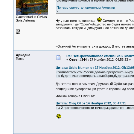
Объединение коконов в единое море осознавания 
Почему орел стал символом Америки
?
Сaementarius Civitas
Solis Aeterna
Ну у нас тоже не синичка.
Символ того,что Рос
западному. Где "Орел"-общество не будет никого п
развивать каждое индивидуальное сознание до св
«Осенний Ангел прячется в дождях. В листве янтарн
Ариадна
Re: Четырёхволновое смешение и квант
Гость
«
Ответ #344 :
17 Ноября 2012, 04:53:33 »
Цитата: Urbis Numen от 17 Ноября 2012, 05:13:0
Символ того,что Россия должна предложить миру 
не будет никого пожирать,а наоборот,будет разви
Да, это ты верно заметил. Двуглавый Орёл как ра
общее) и их суперпозиции (третья корона над об
Или как говорил Олег Ол:
Цитата: Oleg.Ol от 14 Ноября 2012, 00:47:31
на 2 противоположности точно разделяется ...все