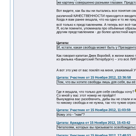
же картину совершенно разными глазами. Представ
Вот видите, как бы вы ни пытались все понятия 
различной КАЧЕСТВЕННОСТИ приходится вводить
Когда я вам ранее вещала, что на одно и то же п
всё только к представлениям. А теперь вот всё-
Я, если помните, упоминала про объёмные образы.
другим представлением - до более целостной карт
Цитата:
И, кстати, какая свобода может быть у Президента
Как говорил капитан Джек Воробей, в жизни важно
из фильма «Бандитский Петербург») – это всё ЛИ
А вот это уже от вас поклёп на меня, уважаемый У
Цитата: Участник от 15 Ноября 2012, 22:36:58
Тем, что вы хотите свободы лишь для себя, вы её 
Где я вещала, что только для себя свободы хочу?
Со мной у вас этот номер не пройдёт!
Вынуждена вас разоблачить, дабы вы не спали и н
то никому свобода и не нужна, так что чужие огре
Цитата: Участник от 15 Ноября 2012, 11:03:59
Кому это - "нам"?
Цитата: Ариадна от 15 Ноября 2012, 15:43:42
Читателям, которых вы призываете освобождатьс
Цитата: Участник от 15 Ноября 2012, 17:48:53