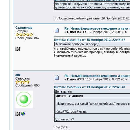
Во-первых, не думаю, что всем читателям надо о
другое (согласно их собственному мнению, желани
«
Последнее редактирование: 16 Ноября 2012, 01
Станислав
Re: Четырёхволновое смешение и квант
Ветеран
«
Ответ #331 :
15 Ноября 2012, 23:58:36 »
Сообщений: 867
Цитата: Участник от 15 Ноября 2012, 22:48:37
Включайте приборы, и вперёд.
угу, стойбища с пасущимися сами по себе абстра
Оказались физические приборы, в которых абстрак
Нормальный переход
ain
Re: Четырёхволновое смешение и квант
Старожил
«
Ответ #332 :
16 Ноября 2012, 08:32:26 »
Сообщений: 600
Цитата: Участник от 13 Ноября 2012, 22:46:40
Цитата: ain
Цитата: Участник
Извиняюсь, вы какой "физический мир" имеете в
Какой?Который есть.
ГДЕ он есть?
Там где я.