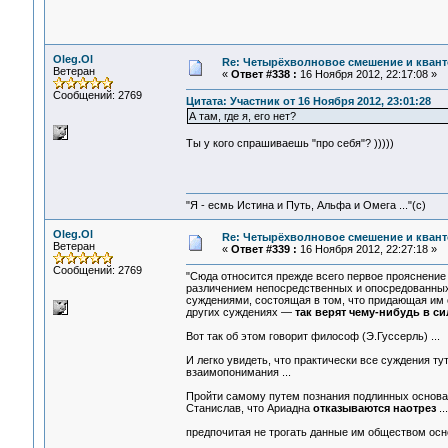
Oleg.Ol
Re: Четырёхволновое смешение и квант
Ветеран
«
Ответ #338 :
16 Ноября 2012, 22:17:08 »
Сообщений: 2769
Цитата: Участник от 16 Ноября 2012, 23:01:28
А там, где я, его нет?
Ты у кого спрашиваешь "про себя"? )))))
"Я - есмь Истина и Путь, Альфа и Омега ..."(с)
Oleg.Ol
Re: Четырёхволновое смешение и квант
Ветеран
«
Ответ #339 :
16 Ноября 2012, 22:27:18 »
Сообщений: 2769
"Сюда относится прежде всего первое прояснение —
различением непосредственных и опосредованных
суждениями, состоящая в том, что придающая им си
других суждениях —
так верят чему-нибудь в си
Вот так об этом говорит философ (Э.Гуссерль) ...
И легко увидеть, что практически все суждения 
взаимопонимания ...
Пройти самому путем познания подлинных основан
Станислав, что Ариадна
отказываются наотрез
...
предпочитая не трогать данные им обществом основа