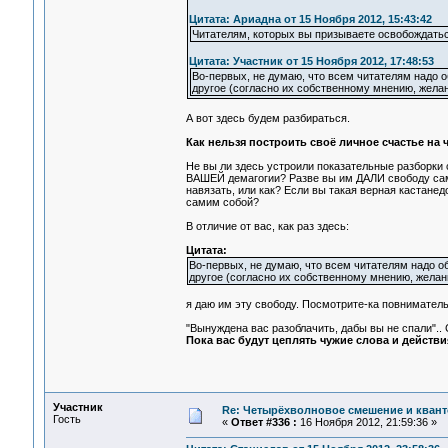
Цитата: Ариадна от 15 Ноября 2012, 15:43:42
Читателям, которых вы призываете освобождать
Цитата: Участник от 15 Ноября 2012, 17:48:53
Во-первых, не думаю, что всем читателям надо 
другое (согласно их собственному мнению, желан
А вот здесь будем разбираться.
Как нельзя построить своё личное счастье на ч
Не вы ли здесь устроили показательные разборки 
ВАШЕЙ демагогии? Разве вы им ДАЛИ свободу сам
навязать, или как? Если вы такая верная кастанед
самим собой?
В отличие от вас, как раз здесь:
Цитата:
Во-первых, не думаю, что всем читателям надо о
другое (согласно их собственному мнению, желани
я даю им эту свободу. Посмотрите-ка повниматель
"Вынуждена вас разоблачить, дабы вы не спали".. С
Пока вас будут цеплять чужие слова и действ
Участник
Re: Четырёхволновое смешение и квант
Гость
«
Ответ #336 :
16 Ноября 2012, 21:59:36 »