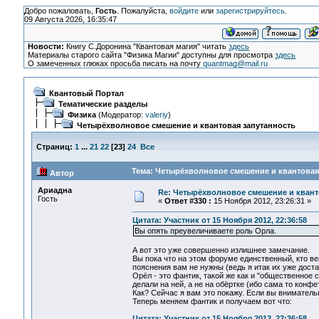
Добро пожаловать,
Гость
. Пожалуйста,
войдите
или
зарегистрируйтесь
.
09 Августа 2026, 16:35:47
Новости:
Книгу С.Доронина "Квантовая магия" читать
здесь
Материалы старого сайта "Физика Магии" доступны для просмотра
здесь
О замеченных глюках просьба писать на почту
quantmag@mail.ru
Квантовый Портал
Тематические разделы
Физика
(Модератор:
valeriy
)
Четырёхволновое смешение и квантовая запутанность
Страниц:
1
...
21
22
[
23
]
24
Все
Тема: Четырёхволновое смешение и квантовая 
Автор
Ариадна
Re: Четырёхволновое смешение и квант
Гость
«
Ответ #330 :
15 Ноября 2012, 23:26:31 »
Цитата: Участник от 15 Ноября 2012, 22:36:58
Вы опять преувеличиваете роль Орла.
А вот это уже совершенно излишнее замечание.
Вы пока что на этом форуме единственный, кто в
пояснения вам не нужны (ведь я итак их уже доста
Орёл - это фантик, такой же как и "общественное 
делали на ней, а не на обёртке (ибо сама то конф
Как? Сейчас я вам это покажу. Если вы внимател
Теперь меняем фантик и получаем вот что:
Цитата: Участник от 15 Ноября 2012, 22:36:58