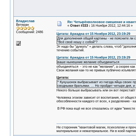
Владислав
Re: Четырёхволновое смешение и квант
Ветеран
«
Ответ #333 :
16 Ноября 2012, 12:44:16 »
Сообщений: 2486
Цитата: Ариадна от 15 Ноября 2012, 23:19:29
Для дополнения общей картины - не поясните ли
"Всё своё ношу с собой"?
Эт надо бы "думать" = делать слова, чтоб "дополнят
течению событий.
Цитата: Ариадна от 15 Ноября 2012, 23:19:29
ваше нынешние желание объединиться
объединяться - это не как "желание", а скорее как
Свои желания как-то не привык публично изъявлять
Цитата:
^ Кукушонок выбрасывает из гнезда яйца своих п
сводными братьями. … Но пройдет четыре дня, и 
Некого больше выбрасывать или он вот перестаёт в
Человека эгоизм зависит от воспитания, от общес
обособленности каждого от всех, к разделению - к
В РФ пока ещё не все отказались от идеи "вместе л
Не сторонник "квантовой магии, психологии и проч
материальное и нематериальное. Ни в коей партии