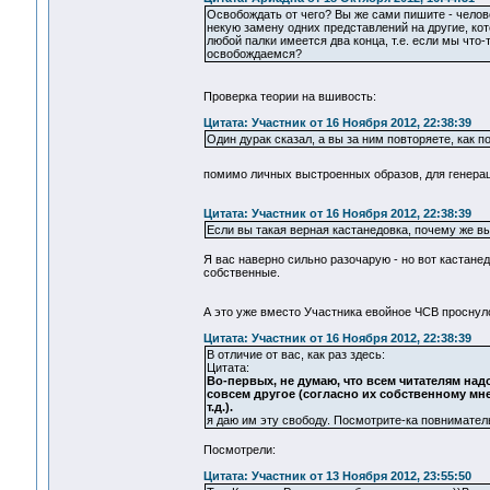
Освобождать от чего? Вы же сами пишите - челов
некую замену одних представлений на другие, кот
любой палки имеется два конца, т.е. если мы что-
освобождаемся?
Проверка теории на вшивость:
Цитата: Участник от 16 Ноября 2012, 22:38:39
Один дурак сказал, а вы за ним повторяете, как 
помимо личных выстроенных образов, для генера
Цитата: Участник от 16 Ноября 2012, 22:38:39
Если вы такая верная кастанедовка, почему же вы
Я вас наверно сильно разочарую - но вот кастанед
собственные.
А это уже вместо Участника евойное ЧСВ проснул
Цитата: Участник от 16 Ноября 2012, 22:38:39
В отличие от вас, как раз здесь:
Цитата:
Во-первых, не думаю, что всем читателям над
совсем другое (согласно их собственному мн
т.д.).
я даю им эту свободу. Посмотрите-ка повнимател
Посмотрели:
Цитата: Участник от 13 Ноября 2012, 23:55:50