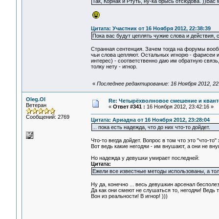
Так, Корнак и Ртуть, ну-ка брысь отсюдова. ))Вас
Цитата: Участник от 16 Ноября 2012, 22:38:39
Пока вас будут цеплять чужие слова и действия,
Странная сентенция. Зачем тогда на форумы вооб
чьи слова цепляют. Остальных игнорю - фарисеи и
интерес) - соответственно даю им обратную связь,
толку нету - игнор.
«
Последнее редактирование: 16 Ноября 2012, 22
Oleg.Ol
Re: Четырёхволновое смешение и квант
Ветеран
«
Ответ #341 :
16 Ноября 2012, 23:42:16 »
Сообщений: 2769
Цитата: Ариадна от 16 Ноября 2012, 23:28:04
... пока есть надежда, что до них что-то дойдет.
Что-то вегда дойдет. Вопрос в том что это "что-то"
Вот ведь какие негодяи - им внушают, а они не внуш
Но надежда у девушки умирает последней:
Цитата:
Ежели все известные методы использованы, а толк
Ну да, конечно ... весь девушкин арсенал бесполезе
Да как они смеют не слушаться то, негодяи! Ведь 
Вон из реальности! В игнор! )))