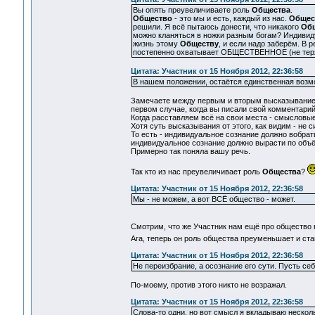
Вы опять преувеличиваете роль
Общества
.
Общество
- это мы и есть, каждый из нас.
Общес
решили. Я всё пытаюсь донести, что никакого
Об
можно кланяться в ножки разным богам? Индиви
жизнь этому
Обществу
, и если надо заберём. В 
постепенно охватывает ОБЩЕСТВЕННОЕ (не тер
Цитата: Участник от 15 Ноября 2012, 22:36:58
В нашем положении, остаётся единственная возмо
Замечаете между первым и вторым высказыванием 
первом случае, когда вы писали свой комментарий 
Когда расставляем всё на свои места - смысловы
Хотя суть высказывания от этого, как видим - не 
То есть - индивидуальное сознание должно вобрат
индивидуальное сознание должно вырасти по объ
Примерно так поняла вашу речь.
Так кто из нас преувеличивает роль
Общества
?
Цитата: Участник от 15 Ноября 2012, 22:36:58
Мы - не можем, а вот ВСЁ общество - может.
Смотрим, что же Участник нам ещё про общество 
Ага, теперь он роль общества преуменьшает и ста
Цитата: Участник от 15 Ноября 2012, 22:36:58
Не переизбрание, а осознание его сути. Пусть себ
По-моему, против этого никто не возражал.
Цитата: Участник от 15 Ноября 2012, 22:36:58
Слова-то одни, но вот смысл я вкладываю несколь