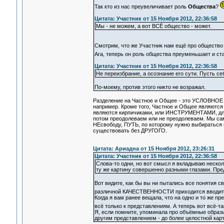
Так кто из нас преувеличивает роль
Общества
?
Цитата: Участник от 15 Ноября 2012, 22:36:58
Мы - не можем, а вот ВСЁ общество - может.
Смотрим, что же Участник нам ещё про общество 
Ага, теперь он роль общества преуменьшает и ста
Цитата: Участник от 15 Ноября 2012, 22:36:58
Не переизбрание, а осознание его сути. Пусть се
По-моему, против этого никто не возражал.
Разделение на Частное и Общее - это УСЛОВНОЕ П
например. Кроме того, Частное и Общее являютс
являются кирпичиками, или ИНСТРУМЕНТАМИ, для
потом преодолеваем или не преодолеваем. Мы са
НЕсвободу, ПУТЬ, по которому нужно выбираться 
существовать без ДРУГОГО.
Цитата: Ариадна от 15 Ноября 2012, 23:26:31
Цитата: Участник от 15 Ноября 2012, 22:36:58
Слова-то одни, но вот смысл я вкладываю нескол
ту же картину совершенно разными глазами. Предс
Вот видите, как бы вы ни пытались все понятия 
различной КАЧЕСТВЕННОСТИ приходится вводить
Когда я вам ранее вещала, что на одно и то же п
всё только к представлениям. А теперь вот всё
Я, если помните, упоминала про объёмные образы.
другим представлением - до более целостной кар