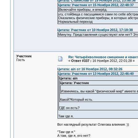
Цитата: Станислав от 15 Ноября 2012, 23:58:36
Цитата: Участник от 15 Ноября 2012, 22:48:37
Включайте приборы, и вперёд.
угу, стойбища с пасущимися сами по себе абстра
Оказались физические приборы, в которых абстрак
Нормальный переход
Цитата: Участник от 10 Ноября 2012, 17:18:38
Минутку. Представления существуют или нет? Это
Участник
Re: Четырёхволновое смешение и квант
Гость
«
Ответ #337 :
16 Ноября 2012, 22:01:28 »
Цитата: ain от 16 Ноября 2012, 08:32:26
Цитата: Участник от 13 Ноября 2012, 22:46:40
Цитата: ain
Цитата: Участник
Извиняюсь, вы какой "физический мир" имеете в
Какой?Который есть.
ГДЕ он есть?
Там где я.
Вот наглядный результат Олегова влияния. ))
"Там где я."
А там, где я, его нет?