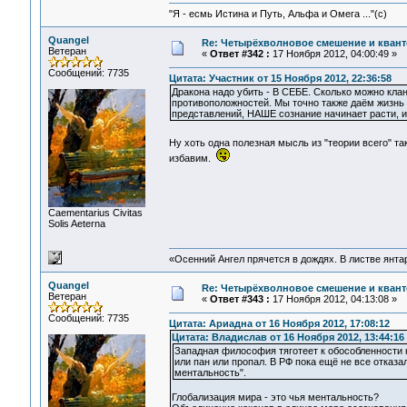
"Я - есмь Истина и Путь, Альфа и Омега ..."(с)
Quangel
Re: Четырёхволновое смешение и квант
Ветеран
«
Ответ #342 :
17 Ноября 2012, 04:00:49 »
Сообщений: 7735
Цитата: Участник от 15 Ноября 2012, 22:36:58
Дракона надо убить - В СЕБЕ. Сколько можно кл
противоположностей. Мы точно также даём жизнь э
представлений, НАШЕ сознание начинает расти,
Ну хоть одна полезная мысль из "теории всего" та
избавим.
Сaementarius Civitas
Solis Aeterna
«Осенний Ангел прячется в дождях. В листве янтарн
Quangel
Re: Четырёхволновое смешение и квант
Ветеран
«
Ответ #343 :
17 Ноября 2012, 04:13:08 »
Сообщений: 7735
Цитата: Ариадна от 16 Ноября 2012, 17:08:12
Цитата: Владислав от 16 Ноября 2012, 13:44:16
Западная философия тяготеет к обособленности к
или пан или пропал. В РФ пока ещё не все отказал
ментальность".
Глобализация мира - это чья ментальность?