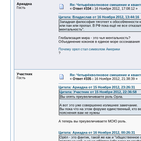
Ариадна
Re: Четырёхволновое смешение и квант
Гость
«
Ответ #334 :
16 Ноября 2012, 17:08:12 »
Цитата: Владислав от 16 Ноября 2012, 13:44:16
Западная философия тяготеет к обособленности к
или пан или пропал. В РФ пока ещё не все отказали
ментальность".
Глобализация мира - это чья ментальность?
Объединение коконов в единое море осознавания -
Почему орел стал символом Америки
?
Участник
Re: Четырёхволновое смешение и квант
Гость
«
Ответ #335 :
16 Ноября 2012, 21:38:39 »
Цитата: Ариадна от 15 Ноября 2012, 23:26:31
Цитата: Участник от 15 Ноября 2012, 22:36:58
Вы опять преувеличиваете роль Орла.
А вот это уже совершенно излишнее замечание.
Вы пока что на этом форуме единственный, кто в
пояснения вам не нужны
А теперь вы преувеличиваете МОЮ роль.
Цитата: Ариадна от 16 Ноября 2012, 00:26:31
Орёл - это фантик, такой же как и "общественное