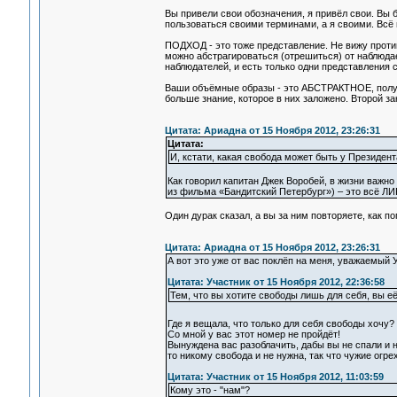
Вы привели свои обозначения, я привёл свои. Вы
пользоваться своими терминами, а я своими. Всё
ПОДХОД - это тоже представление. Не вижу противо
можно абстрагироваться (отрешиться) от наблюда
наблюдателей, и есть только одни представления с
Ваши объёмные образы - это АБСТРАКТНОЕ, полу
больше знание, которое в них заложено. Второй за
Цитата: Ариадна от 15 Ноября 2012, 23:26:31
Цитата:
И, кстати, какая свобода может быть у Президента
Как говорил капитан Джек Воробей, в жизни важн
из фильма «Бандитский Петербург») – это всё Л
Один дурак сказал, а вы за ним повторяете, как п
Цитата: Ариадна от 15 Ноября 2012, 23:26:31
А вот это уже от вас поклёп на меня, уважаемый 
Цитата: Участник от 15 Ноября 2012, 22:36:58
Тем, что вы хотите свободы лишь для себя, вы её
Где я вещала, что только для себя свободы хочу?
Со мной у вас этот номер не пройдёт!
Вынуждена вас разоблачить, дабы вы не спали и 
то никому свобода и не нужна, так что чужие огр
Цитата: Участник от 15 Ноября 2012, 11:03:59
Кому это - "нам"?