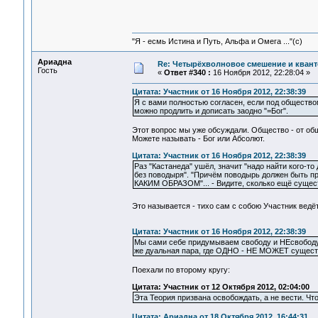
"Я - есмь Истина и Путь, Альфа и Омега ..."(с)
Ариадна
Re: Четырёхволновое смешение и квант
Гость
«
Ответ #340 :
16 Ноября 2012, 22:28:04 »
Цитата: Участник от 16 Ноября 2012, 22:38:39
Я с вами полностью согласен, если под обществом
можно продлить и дописать заодно "=Бог".
Этот вопрос мы уже обсуждали. Общество - от об
Можете называть - Бог или Абсолют.
Цитата: Участник от 16 Ноября 2012, 22:38:39
Раз "Кастанеда" ушёл, значит "надо найти кого-то
без поводыря". "Причём поводырь должен быть пр
КАКИМ ОБРАЗОМ"... - Видите, сколько ещё сущест
Это называется - тихо сам с собою Участник вед
Цитата: Участник от 16 Ноября 2012, 22:38:39
Мы сами себе придумываем свободу и НЕсвободу, 
же дуальная пара, где ОДНО - НЕ МОЖЕТ сущест
Поехали по второму кругу:
Цитата: Участник от 12 Октября 2012, 02:04:00
Эта Теория призвана освобождать, а не вести. Чт
Цитата: Ариадна от 18 Октября 2012, 16:44:31