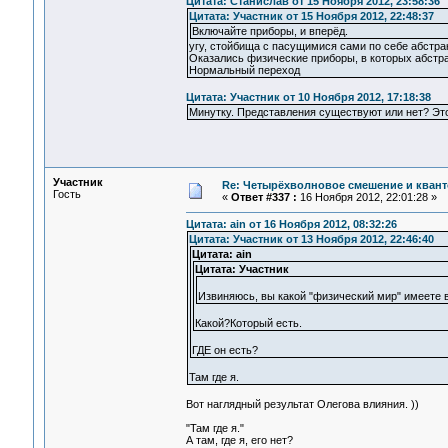
Цитата: Станислав от 15 Ноября 2012, 23:58:36
Цитата: Участник от 15 Ноября 2012, 22:48:37
Включайте приборы, и вперёд.
угу, стойбища с пасущимися сами по себе абстра
Оказались физические приборы, в которых абстрак
Нормальный переход
Цитата: Участник от 10 Ноября 2012, 17:18:38
Минутку. Представления существуют или нет? Это
Участник
Re: Четырёхволновое смешение и квант
Гость
«
Ответ #337 :
16 Ноября 2012, 22:01:28 »
Цитата: ain от 16 Ноября 2012, 08:32:26
Цитата: Участник от 13 Ноября 2012, 22:46:40
Цитата: ain
Цитата: Участник
Извиняюсь, вы какой "физический мир" имеете в
Какой?Который есть.
ГДЕ он есть?
Там где я.
Вот наглядный результат Олегова влияния. ))
"Там где я."
А там, где я, его нет?