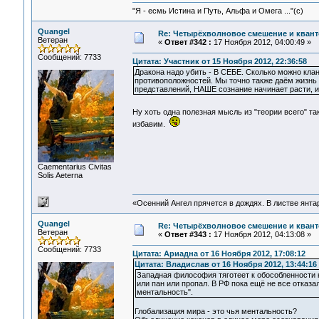
"Я - есмь Истина и Путь, Альфа и Омега ..."(с)
Quangel
Re: Четырёхволновое смешение и квант
Ветеран
«
Ответ #342 :
17 Ноября 2012, 04:00:49 »
Сообщений: 7733
Цитата: Участник от 15 Ноября 2012, 22:36:58
Дракона надо убить - В СЕБЕ. Сколько можно кл
противоположностей. Мы точно также даём жизнь э
представлений, НАШЕ сознание начинает расти,
Ну хоть одна полезная мысль из "теории всего" та
избавим.
Сaementarius Civitas
Solis Aeterna
«Осенний Ангел прячется в дождях. В листве янтарн
Quangel
Re: Четырёхволновое смешение и квант
Ветеран
«
Ответ #343 :
17 Ноября 2012, 04:13:08 »
Сообщений: 7733
Цитата: Ариадна от 16 Ноября 2012, 17:08:12
Цитата: Владислав от 16 Ноября 2012, 13:44:16
Западная философия тяготеет к обособленности к
или пан или пропал. В РФ пока ещё не все отказал
ментальность".
Глобализация мира - это чья ментальность?