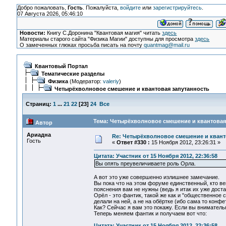
Добро пожаловать,
Гость
. Пожалуйста,
войдите
или
зарегистрируйтесь
.
07 Августа 2026, 05:46:10
Новости:
Книгу С.Доронина "Квантовая магия" читать
здесь
Материалы старого сайта "Физика Магии" доступны для просмотра
здесь
О замеченных глюках просьба писать на почту
quantmag@mail.ru
Квантовый Портал
Тематические разделы
Физика
(Модератор:
valeriy
)
Четырёхволновое смешение и квантовая запутанность
Страниц:
1
...
21
22
[
23
]
24
Все
Тема: Четырёхволновое смешение и квантовая 
Автор
Ариадна
Re: Четырёхволновое смешение и квант
Гость
«
Ответ #330 :
15 Ноября 2012, 23:26:31 »
Цитата: Участник от 15 Ноября 2012, 22:36:58
Вы опять преувеличиваете роль Орла.
А вот это уже совершенно излишнее замечание.
Вы пока что на этом форуме единственный, кто в
пояснения вам не нужны (ведь я итак их уже доста
Орёл - это фантик, такой же как и "общественное 
делали на ней, а не на обёртке (ибо сама то конф
Как? Сейчас я вам это покажу. Если вы внимател
Теперь меняем фантик и получаем вот что:
Цитата: Участник от 15 Ноября 2012, 22:36:58