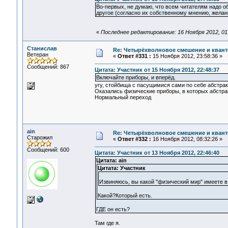
Во-первых, не думаю, что всем читателям надо о
другое (согласно их собственному мнению, желани
«
Последнее редактирование: 16 Ноября 2012, 01
Станислав
Re: Четырёхволновое смешение и квант
Ветеран
«
Ответ #331 :
15 Ноября 2012, 23:58:36 »
Сообщений: 867
Цитата: Участник от 15 Ноября 2012, 22:48:37
Включайте приборы, и вперёд.
угу, стойбища с пасущимися сами по себе абстра
Оказались физические приборы, в которых абстрак
Нормальный переход
ain
Re: Четырёхволновое смешение и квант
Старожил
«
Ответ #332 :
16 Ноября 2012, 08:32:26 »
Сообщений: 600
Цитата: Участник от 13 Ноября 2012, 22:46:40
Цитата: ain
Цитата: Участник
Извиняюсь, вы какой "физический мир" имеете в
Какой?Который есть.
ГДЕ он есть?
Там где я.