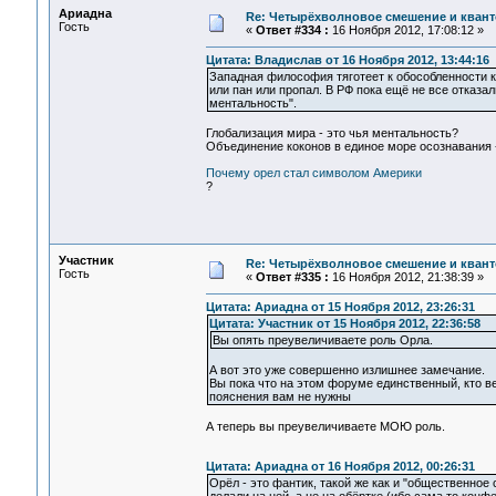
Ариадна
Re: Четырёхволновое смешение и квант
Гость
«
Ответ #334 :
16 Ноября 2012, 17:08:12 »
Цитата: Владислав от 16 Ноября 2012, 13:44:16
Западная философия тяготеет к обособленности к
или пан или пропал. В РФ пока ещё не все отказали
ментальность".
Глобализация мира - это чья ментальность?
Объединение коконов в единое море осознавания -
Почему орел стал символом Америки
?
Участник
Re: Четырёхволновое смешение и квант
Гость
«
Ответ #335 :
16 Ноября 2012, 21:38:39 »
Цитата: Ариадна от 15 Ноября 2012, 23:26:31
Цитата: Участник от 15 Ноября 2012, 22:36:58
Вы опять преувеличиваете роль Орла.
А вот это уже совершенно излишнее замечание.
Вы пока что на этом форуме единственный, кто в
пояснения вам не нужны
А теперь вы преувеличиваете МОЮ роль.
Цитата: Ариадна от 16 Ноября 2012, 00:26:31
Орёл - это фантик, такой же как и "общественное