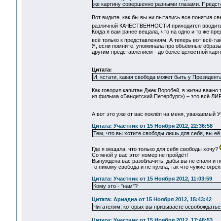
же картину совершенно разными глазами. Представ
Вот видите, как бы вы ни пытались все понятия 
различной КАЧЕСТВЕННОСТИ приходится вводить
Когда я вам ранее вещала, что на одно и то же п
всё только к представлениям. А теперь вот всё-
Я, если помните, упоминала про объёмные образы.
другим представлением - до более целостной карт
Цитата:
И, кстати, какая свобода может быть у Президента
Как говорил капитан Джек Воробей, в жизни важно
из фильма «Бандитский Петербург») – это всё ЛИ
А вот это уже от вас поклёп на меня, уважаемый У
Цитата: Участник от 15 Ноября 2012, 22:36:58
Тем, что вы хотите свободы лишь для себя, вы её 
Где я вещала, что только для себя свободы хочу?
Со мной у вас этот номер не пройдёт!
Вынуждена вас разоблачить, дабы вы не спали и н
то никому свобода и не нужна, так что чужие огре
Цитата: Участник от 15 Ноября 2012, 11:03:59
Кому это - "нам"?
Цитата: Ариадна от 15 Ноября 2012, 15:43:42
Читателям, которых вы призываете освобождатьс
Цитата: Участник от 15 Ноября 2012, 17:48:53