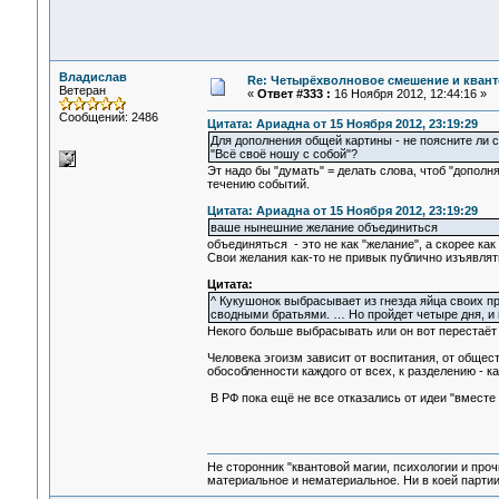
Владислав
Re: Четырёхволновое смешение и квант
Ветеран
«
Ответ #333 :
16 Ноября 2012, 12:44:16 »
Сообщений: 2486
Цитата: Ариадна от 15 Ноября 2012, 23:19:29
Для дополнения общей картины - не поясните ли
"Всё своё ношу с собой"?
Эт надо бы "думать" = делать слова, чтоб "дополнят
течению событий.
Цитата: Ариадна от 15 Ноября 2012, 23:19:29
ваше нынешние желание объединиться
объединяться - это не как "желание", а скорее как
Свои желания как-то не привык публично изъявлять
Цитата:
^ Кукушонок выбрасывает из гнезда яйца своих п
сводными братьями. … Но пройдет четыре дня, и 
Некого больше выбрасывать или он вот перестаёт в
Человека эгоизм зависит от воспитания, от общес
обособленности каждого от всех, к разделению - к
В РФ пока ещё не все отказались от идеи "вместе л
Не сторонник "квантовой магии, психологии и проч
материальное и нематериальное. Ни в коей партии