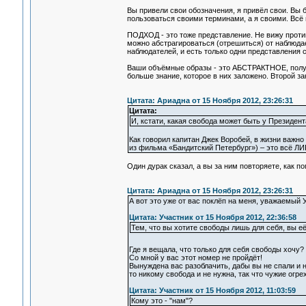
Вы привели свои обозначения, я привёл свои. Вы
пользоваться своими терминами, а я своими. Всё
ПОДХОД - это тоже представление. Не вижу противо
можно абстрагироваться (отрешиться) от наблюда
наблюдателей, и есть только одни представления с
Ваши объёмные образы - это АБСТРАКТНОЕ, полу
больше знание, которое в них заложено. Второй за
Цитата: Ариадна от 15 Ноября 2012, 23:26:31
Цитата:
И, кстати, какая свобода может быть у Президента
Как говорил капитан Джек Воробей, в жизни важн
из фильма «Бандитский Петербург») – это всё Л
Один дурак сказал, а вы за ним повторяете, как п
Цитата: Ариадна от 15 Ноября 2012, 23:26:31
А вот это уже от вас поклёп на меня, уважаемый 
Цитата: Участник от 15 Ноября 2012, 22:36:58
Тем, что вы хотите свободы лишь для себя, вы её
Где я вещала, что только для себя свободы хочу?
Со мной у вас этот номер не пройдёт!
Вынуждена вас разоблачить, дабы вы не спали и 
то никому свобода и не нужна, так что чужие огр
Цитата: Участник от 15 Ноября 2012, 11:03:59
Кому это - "нам"?