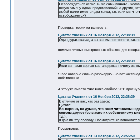
Освобождать от чего? Вы же сами пишите - челов
некую замену одних представлений на другие, кот
любой палки имеется два конца, т.е. если мы что-
освобождаемся?
Проверка теории на вшивость:
Цитата: Участник от 16 Ноября 2012, 22:38:39
Один дурак сказал, а вы за ним повторяете, как 
помимо личных выстроенных образов, для генера
Цитата: Участник от 16 Ноября 2012, 22:38:39
Если вы такая верная кастанедовка, почему же вы
Я вас наверно сильно разочарую - но вот кастанед
собственные.
А это уже вместо Участника евойное ЧСВ проснул
Цитата: Участник от 16 Ноября 2012, 22:38:39
В отличие от вас, как раз здесь:
Цитата:
Во-первых, не думаю, что всем читателям над
совсем другое (согласно их собственному мн
т.д.).
я даю им эту свободу. Посмотрите-ка повнимател
Посмотрели:
Цитата: Участник от 13 Ноября 2012, 23:55:50