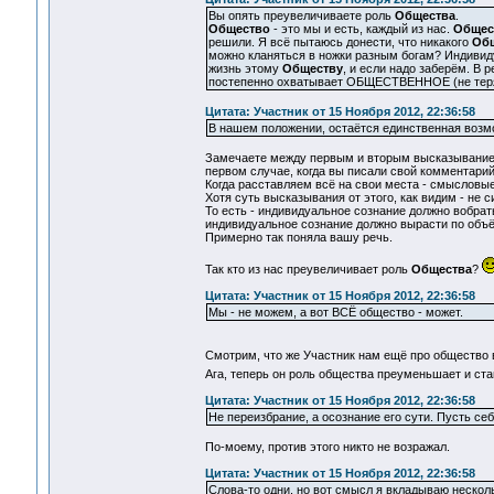
Вы опять преувеличиваете роль
Общества
.
Общество
- это мы и есть, каждый из нас.
Общес
решили. Я всё пытаюсь донести, что никакого
Об
можно кланяться в ножки разным богам? Индиви
жизнь этому
Обществу
, и если надо заберём. В 
постепенно охватывает ОБЩЕСТВЕННОЕ (не тер
Цитата: Участник от 15 Ноября 2012, 22:36:58
В нашем положении, остаётся единственная возмо
Замечаете между первым и вторым высказыванием 
первом случае, когда вы писали свой комментарий 
Когда расставляем всё на свои места - смысловы
Хотя суть высказывания от этого, как видим - не 
То есть - индивидуальное сознание должно вобрат
индивидуальное сознание должно вырасти по объ
Примерно так поняла вашу речь.
Так кто из нас преувеличивает роль
Общества
?
Цитата: Участник от 15 Ноября 2012, 22:36:58
Мы - не можем, а вот ВСЁ общество - может.
Смотрим, что же Участник нам ещё про общество 
Ага, теперь он роль общества преуменьшает и ста
Цитата: Участник от 15 Ноября 2012, 22:36:58
Не переизбрание, а осознание его сути. Пусть себ
По-моему, против этого никто не возражал.
Цитата: Участник от 15 Ноября 2012, 22:36:58
Слова-то одни, но вот смысл я вкладываю несколь