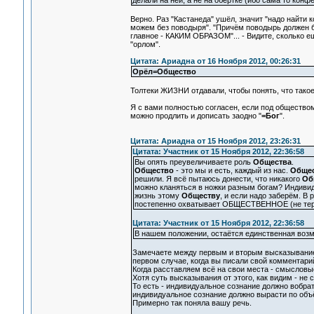
делали на ней, а не на обёртке (ибо сама то конф
Верно. Раз "Кастанеда" ушёл, значит "надо найти к
можем без поводыря". "Причём поводырь должен б
главное - КАКИМ ОБРАЗОМ"... - Видите, сколько е
"орлом".
Цитата: Ариадна от 16 Ноября 2012, 00:26:31
Орёл=Общество
Толтеки ЖИЗНИ отдавали, чтобы понять, что такое 
Я с вами полностью согласен, если под обществом
можно продлить и дописать заодно "
=Бог
".
Цитата: Ариадна от 15 Ноября 2012, 23:26:31
Цитата: Участник от 15 Ноября 2012, 22:36:58
Вы опять преувеличиваете роль
Общества
.
Общество
- это мы и есть, каждый из нас.
Обще
решили. Я всё пытаюсь донести, что никакого
Об
можно кланяться в ножки разным богам? Индиви
жизнь этому
Обществу
, и если надо заберём. В
постепенно охватывает ОБЩЕСТВЕННОЕ (не тер
Цитата: Участник от 15 Ноября 2012, 22:36:58
В нашем положении, остаётся единственная возм
Замечаете между первым и вторым высказыванием 
первом случае, когда вы писали свой комментарий
Когда расставляем всё на свои места - смысловы
Хотя суть высказывания от этого, как видим - не
То есть - индивидуальное сознание должно вобра
индивидуальное сознание должно вырасти по объ
Примерно так поняла вашу речь.