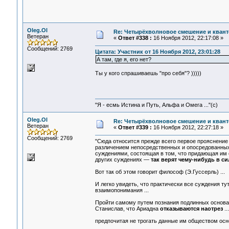
Oleg.Ol
Re: Четырёхволновое смешение и квант
Ветеран
«
Ответ #338 :
16 Ноября 2012, 22:17:08 »
Сообщений: 2769
Цитата: Участник от 16 Ноября 2012, 23:01:28
А там, где я, его нет?
Ты у кого спрашиваешь "про себя"? )))))
"Я - есмь Истина и Путь, Альфа и Омега ..."(с)
Oleg.Ol
Re: Четырёхволновое смешение и квант
Ветеран
«
Ответ #339 :
16 Ноября 2012, 22:27:18 »
Сообщений: 2769
"Сюда относится прежде всего первое прояснение —
различением непосредственных и опосредованных
суждениями, состоящая в том, что придающая им си
других суждениях —
так верят чему-нибудь в си
Вот так об этом говорит философ (Э.Гуссерль) ...
И легко увидеть, что практически все суждения 
взаимопонимания ...
Пройти самому путем познания подлинных основан
Станислав, что Ариадна
отказываются наотрез
...
предпочитая не трогать данные им обществом основа