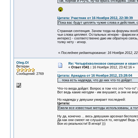
Так, Корнак и Ртуть, ну-ка брысь отсюдова. ))Вас
Цитата: Участник от 16 Ноября 2012, 22:38:39
Пока вас будут цеплять чужие слова и действия,
Странная сентенция. Зачем тогда на форумы вооб
чьи слова цепляют. Остальных игнорю - фарисеи и
интерес) - соответственно даю им обратную связь,
толку нету - игнор.
«
Последнее редактирование: 16 Ноября 2012, 22
Oleg.Ol
Re: Четырёхволновое смешение и квант
Ветеран
«
Ответ #341 :
16 Ноября 2012, 23:42:16 »
Сообщений: 2769
Цитата: Ариадна от 16 Ноября 2012, 23:28:04
... пока есть надежда, что до них что-то дойдет.
Что-то вегда дойдет. Вопрос в том что это "что-то"
Вот ведь какие негодяи - им внушают, а они не внуш
Но надежда у девушки умирает последней:
Цитата:
Ежели все известные методы использованы, а толк
Ну да, конечно ... весь девушкин арсенал бесполезе
Да как они смеют не слушаться то, негодяи! Ведь 
Вон из реальности! В игнор! )))