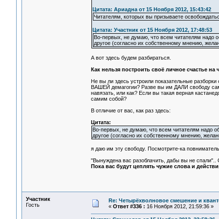
Цитата: Ариадна от 15 Ноября 2012, 15:43:42
Читателям, которых вы призываете освобождать
Цитата: Участник от 15 Ноября 2012, 17:48:53
Во-первых, не думаю, что всем читателям надо 
другое (согласно их собственному мнению, желан
А вот здесь будем разбираться.
Как нельзя построить своё личное счастье на ч
Не вы ли здесь устроили показательные разборки 
ВАШЕЙ демагогии? Разве вы им ДАЛИ свободу сам
навязать, или как? Если вы такая верная кастанед
самим собой?
В отличие от вас, как раз здесь:
Цитата:
Во-первых, не думаю, что всем читателям надо о
другое (согласно их собственному мнению, желани
я даю им эту свободу. Посмотрите-ка повниматель
"Вынуждена вас разоблачить, дабы вы не спали".. С
Пока вас будут цеплять чужие слова и действ
Участник
Re: Четырёхволновое смешение и квант
Гость
«
Ответ #336 :
16 Ноября 2012, 21:59:36 »