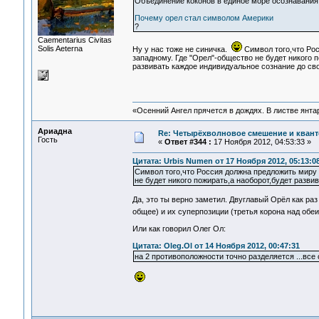
Объединение коконов в единое море осознавания 
Почему орел стал символом Америки
?
Сaementarius Civitas
Solis Aeterna
Ну у нас тоже не синичка.
Символ того,что Рос
западному. Где "Орел"-общество не будет никого п
развивать каждое индивидуальное сознание до св
«Осенний Ангел прячется в дождях. В листве янтарн
Ариадна
Re: Четырёхволновое смешение и квант
Гость
«
Ответ #344 :
17 Ноября 2012, 04:53:33 »
Цитата: Urbis Numen от 17 Ноября 2012, 05:13:0
Символ того,что Россия должна предложить миру 
не будет никого пожирать,а наоборот,будет разви
Да, это ты верно заметил. Двуглавый Орёл как ра
общее) и их суперпозиции (третья корона над об
Или как говорил Олег Ол:
Цитата: Oleg.Ol от 14 Ноября 2012, 00:47:31
на 2 противоположности точно разделяется ...все