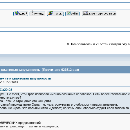
0 Пользователей и 2 Гостей смотрят эту т
квантовая запутанность (Прочитано 621512 раз)
ение и квантовая запутанность
, 01:22:50 »
01:20:03
рть. Не факт, что Орла избирали именно сознания человеков. Есть более глобальное со
месте взятое?
а - это не отрицание его концепта.
 самый проход мимо Орла, т.е. незатронутость его образом и представлением.
ование Орла, что большинство и делает, но этим оно невольно отдает свои голоса за
ЛОВЕЧЕСКИХ представлений.
нами и происходит, там мы и находимся.