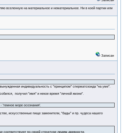
Записан
деляю вселенную на материальное и нематериальное. Ни в коей партии или
Записан
 - вынужденная индивидуальность с "принципом" сперматозоида "на уме".
собился, получил "имя" и некое время "личной жизни".
- 'темное море осознания'.
дстве, искусственные пище заменители, "бады" и пр. чудеса нашего
е соответствуют по своей структуре людям древности.