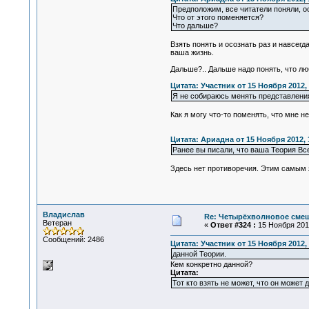
Предположим, все читатели поняли, ос
Что от этого поменяется?
Что дальше?
Взять понять и осознать раз и навсег
ваша жизнь.
Дальше?.. Дальше надо понять, что лю
Цитата: Участник от 15 Ноября 2012, 
Я не собираюсь менять представления
Как я могу что-то поменять, что мне н
Цитата: Ариадна от 15 Ноября 2012, 
Ранее вы писали, что ваша Теория Все
Здесь нет противоречия. Этим самым я
Владислав
Re: Четырёхволновое смеш
Ветеран
«
Ответ #324 :
15 Ноября 2012
Сообщений: 2486
Цитата: Участник от 15 Ноября 2012, 
данной Теории.
Кем конкретно данной?
Цитата:
Тот кто взять не может, что он может 