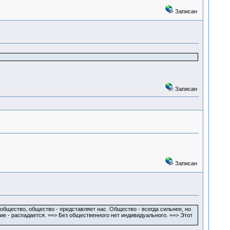
Записан
Записан
Записан
бщество, общество - представляет нас. Общество - всегда сильнее, но
е - распадается. ==> Без общественного нет индивидуального. ==> Этот