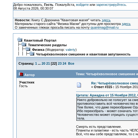
Добро пожаловать,
Гость
. Пожалуйста,
войдите
или
зарегистрируйтесь
.
08 Августа 2026, 00:30:07
Новости:
Книгу С.Доронина "Квантовая магия" читать
здесь
Материалы старого сайта "Физика Магии" доступны для просмотра
здесь
О замеченных глюках просьба писать на почту
quantmag@mail.ru
Квантовый Портал
Тематические разделы
Физика
(Модератор:
valeriy
)
Четырёхволновое смешение и квантовая запутанность
Страниц:
1
...
20
21
[
22
]
23
24
Все
Тема: Четырёхволновое смешение и 
Автор
Участник
Re: Четырёхволновое смеш
Гость
«
Ответ #315 :
15 Ноября 2012
Цитата: Ариадна от 15 Ноября 2012, 
Никто добровольно не голосует за сме
противопоставить всё человечество в
Тем более, что даже переизбрание Орл
Ибо переизбрать - может означать тот
Человечество может отрицать существ
тела.
Смерть есть представление.
Планеты и галактики - есть часть ЧЕ
Всё, что мы себе представляем, то с 