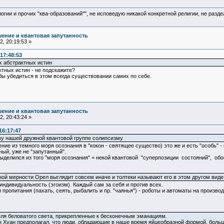
логии и прочих "ква-образований"", не исповедую никакой конкретной религии, не раз
ение и квантовая запутанность
, 20:19:53 »
17:48:53
х абстрактных истин
ктных истин - не подскажите?
 бы убедиться в этом всегда существовании самих по себе.
ение и квантовая запутанность
, 20:43:24 »
16:17:47
ому нашей дружной квантовой группе солипсизму
ение из темного моря осознания в "кокон - святящее существо) это же и есть "особь"
ный, уже не "запутанный".
ыделился из того "моря осознания" = некой квантовой "суперпозиции состояний", обо
енной мерности Орел выглядит совсем иначе и толтеки называют его в этом другом виде 
индивидуальность (эгоизм). Каждый сам за себя и против всех.
пропитания (пахать, сеять, рыбалить и пр. "чаянья") - роботы и автоматы на произво
ля беловатого света, прикрепленные к бесконечным эманациям.
 Хуан предполагал, что люди, обладающие в наше время яйцеобразной формой, больш