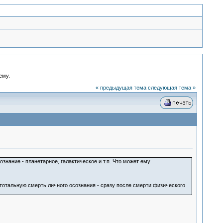
ему.
« предыдущая тема
следующая тема »
знание - планетарное, галактическое и т.п. Что может ему
 тотальную смерть личного осознания - сразу после смерти физического