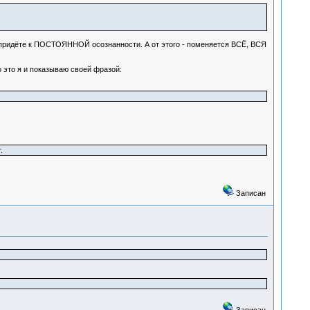
не придёте к ПОСТОЯННОЙ осознанности. А от этого - поменяется ВСЁ, ВСЯ
 это я и показываю своей фразой:
.
Записан