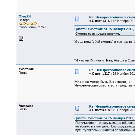
Oleg.Ol
Re: Четырёхволновое смеш
Ветеран
«
Ответ #316 :
15 Ноября 2012
Сообщений: 2769
Цитата: Участник от 15 Ноября 2012, 
Смерть есть представление.
Угу ... типа "убей смерть" в контексте бы
"Я - есмь Истина и Путь, Альфа и Омега
Участник
Re: Четырёхволновое смеш
Гость
«
Ответ #317 :
15 Ноября 2012
Жизни не может быть без смерти, но:
Человеческая
смерть есть представл
Ариадна
Re: Четырёхволновое смеш
Гость
«
Ответ #318 :
15 Ноября 2012
Цитата: Участник от 15 Ноября 2012, 
Получается, что окружающее общество
не только в этом дело. Без окружающ
путь тупиковый.В нашем положении, о