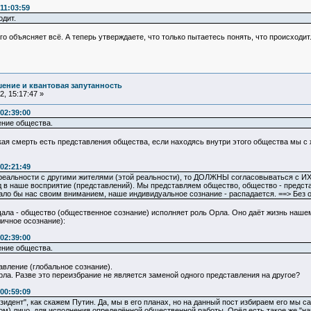
11:03:59
одит.
о объясняет всё. А теперь утверждаете, что только пытаетесь понять, что происходит
ение и квантовая запутанность
, 15:17:47 »
02:39:00
ение общества.
кая смерть есть представления общества, если находясь внутри этого общества мы с 
02:21:49
еальности с другими жителями (этой реальности), то ДОЛЖНЫ согласовываться с ИХ 
в наше восприятие (представлений). Мы представляем общество, общество - представл
ло бы нас своим вниманием, наше индивидуальное сознание - распадается. ==> Без о
щала - общество (общественное сознание) исполняет роль Орла. Оно даёт жизнь наше
личное осознание):
02:39:00
ение общества.
авление (глобальное сознание).
ла. Разве это переизбрание не является заменой одного представления на другое?
00:59:09
зидент", как скажем Путин. Да, мы в его планах, но на данный пост избираем его мы са
ом) лицо, для исполнения определённой общественной работы. Орёл есть такое же "на