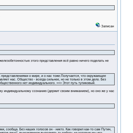
.
Записан
железобетонностью этого представления всё равно ничего поделать не
представлениями о мире, и о нас тоже.Получается, что окружающее
яет нас. Общество - всегда сильнее, но не только в этом дело. Без
бщественного нет индивидуального. ==> Этот путь тупиковый.
му индивидуальному сознанию (держит своим вниманием), но оно же у нас
ми, сообща. Без наших голосов он - никто. Как говорил как-то сам Путин,
нятое лицо", вынужденное выполнять ту работу, на которую мы его