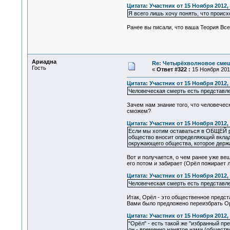
Цитата: Участник от 15 Ноября 2012, 
Я всего лишь хочу понять, что происх
Ранее вы писали, что ваша Теория Всег
Ариадна
Re: Четырёхволновое смеш
Гость
«
Ответ #322 :
15 Ноября 2012
Цитата: Участник от 15 Ноября 2012, 
Человеческая смерть есть представл
Зачем нам знание того, что человечес
сможем?
Цитата: Участник от 15 Ноября 2012, 
Если мы хотим оставаться в ОБЩЕЙ р
общество вносит определяющий вклад 
окружающего общества, которое держа
Вот и получается, о чем ранее уже ве
его потом и забирает (Орёл пожирает 
Цитата: Участник от 15 Ноября 2012, 
Человеческая смерть есть представл
Итак, Орёл - это общественное предст
Вами было предложено переизбрать Ор
Цитата: Участник от 15 Ноября 2012, 
"Орёл" - есть такой же "избранный пре
он - временно нанятое нами (обществ