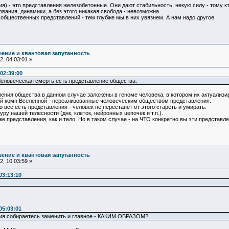
) - это представления железобетонные. Они дают стабильность, некую силу - тому кт
ания, динамики, а без этого никакая свобода - невозможна.
общественных представлений - тем глубже мы в них увязнем. А нам надо другое.
ение и квантовая запутанность
, 04:03:01 »
02:39:00
Человеческая смерть есть представление общества.
ления общества в данном случае заложены в геноме человека, в котором их актуализи
ый комп Вселенной - нереализованные человеческим обществом представления.
 всё есть представления - человек не перестанет от этого стареть и умирать.
ру нашей телесности (днк, клеток, нейронных цепочек и т.п.).
тоже представления, как и тело. Но в таком случае - на ЧТО конкретно вы эти предст
ение и квантовая запутанность
, 10:03:59 »
03:13:10
05:03:01
ния собираетесь заменить и главное - КАКИМ ОБРАЗОМ?