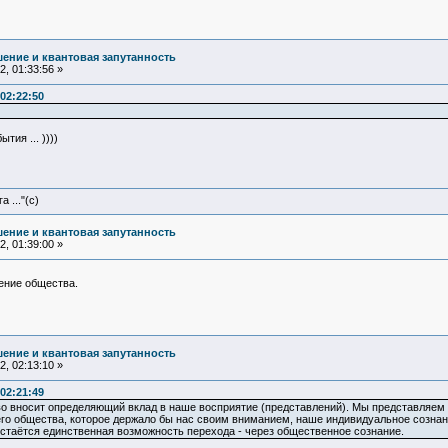
ение и квантовая запутанность
, 01:33:56 »
02:22:50
тия ... ))))
 ..."(с)
ение и квантовая запутанность
, 01:39:00 »
ение общества.
ение и квантовая запутанность
, 02:13:10 »
02:21:49
 вносит определяющий вклад в наше восприятие (представлений). Мы представляем о
его общества, которое держало бы нас своим вниманием, наше индивидуальное сознани
стаётся единственная возможность перехода - через общественное сознание.