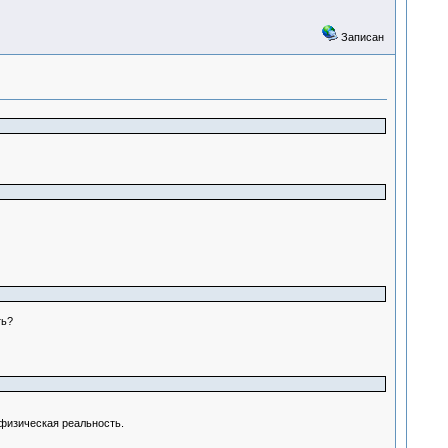
Записан
ть?
 физическая реальность.