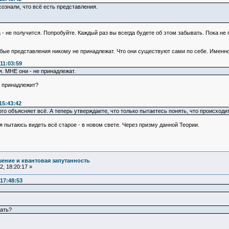
ознали, что всё есть представления.
да - не получится. Попробуйте. Каждый раз вы всегда будете об этом забывать. Пока 
бые представления никому не принадлежат. Что они существуют сами по себе. Именно
11:03:59
. МНЕ они - не принадлежат.
е принадлежит?
15:43:42
го объясняет всё. А теперь утверждаете, что только пытаетесь понять, что происходит
 пытаюсь видеть всё старое - в новом свете. Через призму данной Теории.
ение и квантовая запутанность
, 18:20:17 »
17:48:53
дать?