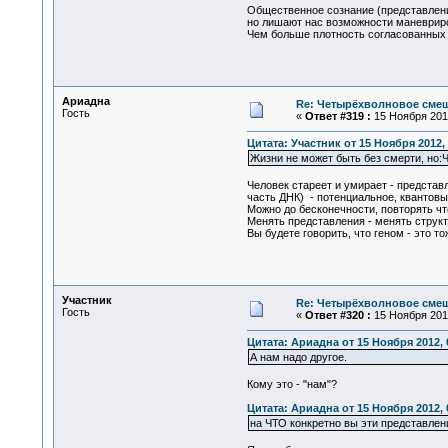
Общественное сознание (представления
но лишают нас возможности маневриров
Чем больше плотность согласованных 
Ариадна
Re: Четырёхволновое смеш
Гость
«
Ответ #319 :
15 Ноября 2012
Цитата: Участник от 15 Ноября 2012, 
Жизни не может быть без смерти, но:
Человек стареет и умирает - представ
часть ДНК) - потенциальное, квантов
Можно до бесконечности, повторять что
Менять представления - менять структу
Вы будете говорить, что геном - это 
Участник
Re: Четырёхволновое смеш
Гость
«
Ответ #320 :
15 Ноября 2012
Цитата: Ариадна от 15 Ноября 2012, 
А нам надо другое.
Кому это - "нам"?
Цитата: Ариадна от 15 Ноября 2012, 
на ЧТО конкретно вы эти представле