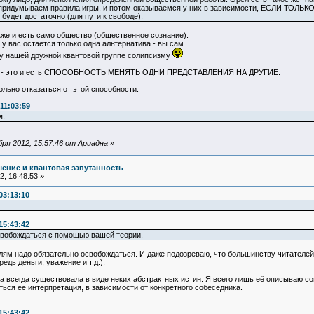
е придумываем правила игры, и потом оказываемся у них в зависимости, ЕСЛИ Т
будет достаточно (для пути к свободе).
акже и есть само общество (общественное сознание).
у вас остаётся только одна альтернатива - вы сам.
му нашей дружной квантовой группе солипсизму
 это и есть СПОСОБНОСТЬ МЕНЯТЬ ОДНИ ПРЕДСТАВЛЕНИЯ НА ДРУГИЕ.
льно отказаться от этой способности:
11:03:59
я.
ря 2012, 15:57:46 от Ариадна
»
ение и квантовая запутанность
, 16:48:53 »
03:13:10
15:43:42
свобождаться с помощью вашей теории.
лям надо обязательно освобождаться. И даже подозреваю, что большинству читателей
дь деньги, уважение и т.д.).
на всегда существовала в виде неких абстрактных истин. Я всего лишь её описываю с
ься её интерпретация, в зависимости от конкретного собеседника.
15:43:42