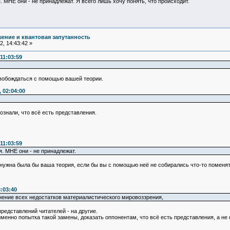
 МНЕ они - не принадлежат. Я всего лишь хочу понять, что происходит.
ение и квантовая запутанность
, 14:43:42 »
11:03:59
вобождаться с помощью вашей теории.
 02:04:00
ознали, что всё есть представления.
11:03:59
. МНЕ они - не принадлежат.
 нужна была бы ваша теория, если бы вы с помощью неё не собирались что-то поменя
:03:40
ение всех недостатков материалистического мировоззрения,
представлений читателей - на другие.
енно попытка такой замены, доказать оппонентам, что всё есть представления, а не