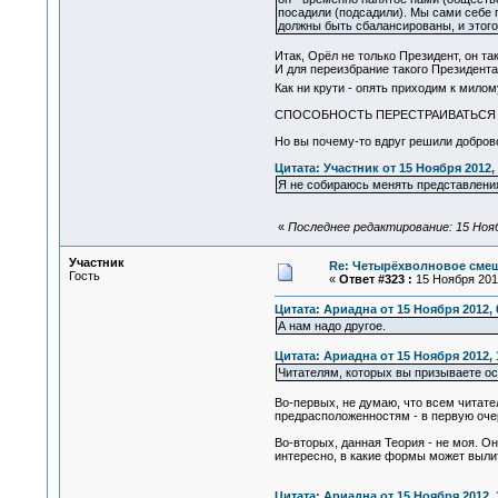
посадили (подсадили). Мы сами себ
должны быть сбалансированы, и этого 
Итак, Орёл не только Президент, он т
И для переизбрание такого Президента 
Как ни крути - опять приходим к мило
СПОСОБНОСТЬ ПЕРЕСТРАИВАТЬСЯ -
Но вы почему-то вдруг решили доброво
Цитата: Участник от 15 Ноября 2012, 
Я не собираюсь менять представлени
«
Последнее редактирование: 15 Нояб
Участник
Re: Четырёхволновое смеш
Гость
«
Ответ #323 :
15 Ноября 2012
Цитата: Ариадна от 15 Ноября 2012, 
А нам надо другое.
Цитата: Ариадна от 15 Ноября 2012, 
Читателям, которых вы призываете о
Во-первых, не думаю, что всем читате
предрасположенностям - в первую очере
Во-вторых, данная Теория - не моя. О
интересно, в какие формы может вылит
Цитата: Ариадна от 15 Ноября 2012, 