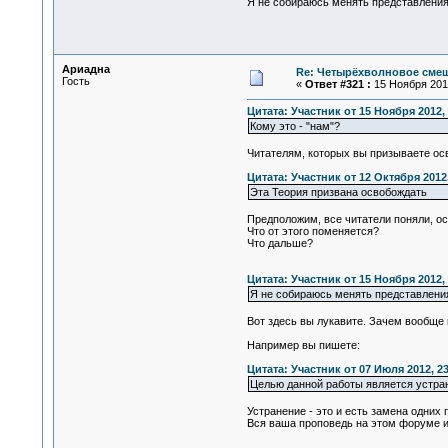
Я не собираюсь менять представления.
Ариадна
Re: Четырёхволновое смеш
Гость
«
Ответ #321 :
15 Ноября 2012
Цитата: Участник от 15 Ноября 2012, 
Кому это - "нам"?
Читателям, которых вы призываете ос
Цитата: Участник от 12 Октября 2012,
Эта Теория призвана освобождать
Предположим, все читатели поняли, ос
Что от этого поменяется?
Что дальше?
Цитата: Участник от 15 Ноября 2012, 
Я не собираюсь менять представления
Вот здесь вы лукавите. Зачем вообще
Например вы пишете:
Цитата: Участник от 07 Июля 2012, 23
Целью данной работы является устран
Устранение - это и есть замена одних 
Вся ваша проповедь на этом форуме им