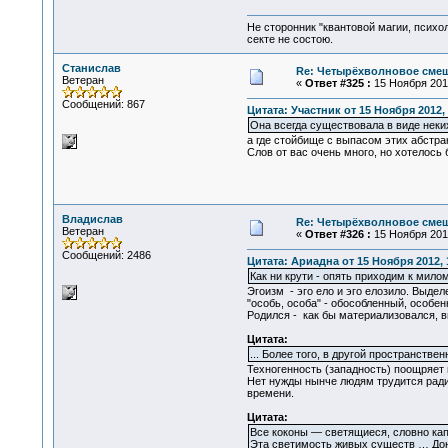
Не сторонник "квантовой магии, психо
секте не состою.
Станислав
Re: Четырёхволновое смеш
Ветеран
«
Ответ #325 :
15 Ноября 2012
Сообщений: 867
Цитата: Участник от 15 Ноября 2012, 
Она всегда существовала в виде неки
а где стойбище с выпасом этих абстра
Слов от вас очень много, но хотелось
Владислав
Re: Четырёхволновое смеш
Ветеран
«
Ответ #326 :
15 Ноября 2012
Сообщений: 2486
Цитата: Ариадна от 15 Ноября 2012, 
Как ни крути - опять приходим к мил
Эгоизм - эго ело и эго елозило. Выдел
"особь, особа" - обособленный, особен
Родился - как бы материализовался, в
Цитата:
... Более того, в другой пространств
Техногенность (западность) поощряет 
Нет нужды нынче людям трудится ради 
времени.
Цитата:
Все коконы — светящиеся, словно кап
Эта светимость живых существ … Дон