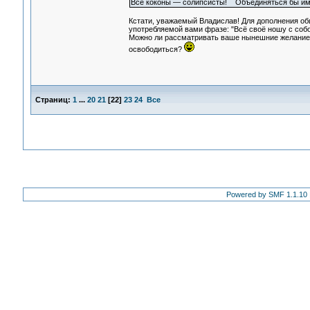
Все коконы — солипсисты! Объединяться бы им на
Кстати, уважаемый Владислав! Для дополнения об
употребляемой вами фразе: "Всё своё ношу с соб
Можно ли рассматривать ваше нынешние желание об
освободиться?
Страниц:
1
...
20
21
[
22
]
23
24
Все
Powered by SMF 1.1.10