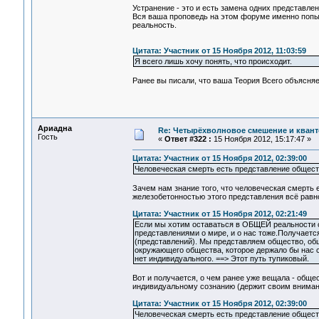
Устранение - это и есть замена одних представлени
Вся ваша проповедь на этом форуме именно попытк
реальность.
Цитата: Участник от 15 Ноября 2012, 11:03:59
Я всего лишь хочу понять, что происходит.
Ранее вы писали, что ваша Теория Всего объясняет
Ариадна
Re: Четырёхволновое смешение и квант
Гость
«
Ответ #322 :
15 Ноября 2012, 15:17:47 »
Цитата: Участник от 15 Ноября 2012, 02:39:00
Человеческая смерть есть представление общест
Зачем нам знание того, что человеческая смерть 
железобетонностью этого представления всё равн
Цитата: Участник от 15 Ноября 2012, 02:21:49
Если мы хотим оставаться в ОБЩЕЙ реальности 
представлениями о мире, и о нас тоже.Получает
(представлений). Мы представляем общество, обще
окружающего общества, которое держало бы нас 
нет индивидуального. ==> Этот путь тупиковый.
Вот и получается, о чем ранее уже вещала - обще
индивидуальному сознанию (держит своим внимание
Цитата: Участник от 15 Ноября 2012, 02:39:00
Человеческая смерть есть представление общест