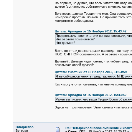
Во-первых, не думаю, что всем читателям надо о
другое (согласно их собственному мнению, желани
Во-вторых, данная Теория - не моя. Она всегда с
намеренно простым, языком. По причине того, что
конкретного собеседника.
Цитата: Ариадна от 15 Ноября 2012, 15:43:42
Предположим, все читатели поняли, осознали, что
Что от этого поменяется?
Что дальше?
Взять понять и осознать раз и навсегда - не получ
ПОСТОЯННОЙ осознанности. А от этого - поменяе
Дальше?.. Дальше надо понять, что любые предста
показываю своей фразой:
Цитата: Участник от 15 Ноября 2012, 11:03:59
Я не собираюсь менять представления. МНЕ они -
Как я могу что-то поменять, что мне не принадлеж
Цитата: Ариадна от 15 Ноября 2012, 15:43:42
Ранее вы писали, что ваша Теория Всего объясняе
Здесь нет противоречия. Этим самым я пытаюсь ви
Владислав
Re: Четырёхволновое смешение и квант
Ветеран
«
Ответ #324 :
15 Ноября 2012, 18:20:17 »