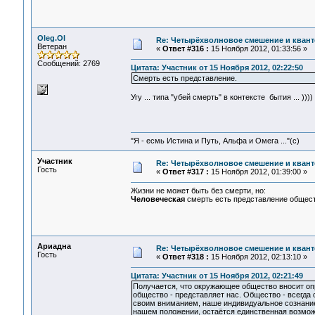
Oleg.Ol
Re: Четырёхволновое смешение и квант
Ветеран
«
Ответ #316 :
15 Ноября 2012, 01:33:56 »
Сообщений: 2769
Цитата: Участник от 15 Ноября 2012, 02:22:50
Смерть есть представление.
Угу ... типа "убей смерть" в контексте бытия ... ))))
"Я - есмь Истина и Путь, Альфа и Омега ..."(с)
Участник
Re: Четырёхволновое смешение и квант
Гость
«
Ответ #317 :
15 Ноября 2012, 01:39:00 »
Жизни не может быть без смерти, но:
Человеческая
смерть есть представление общест
Ариадна
Re: Четырёхволновое смешение и квант
Гость
«
Ответ #318 :
15 Ноября 2012, 02:13:10 »
Цитата: Участник от 15 Ноября 2012, 02:21:49
Получается, что окружающее общество вносит оп
общество - представляет нас. Общество - всегда 
своим вниманием, наше индивидуальное сознание 
нашем положении, остаётся единственная возмож