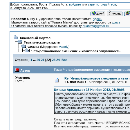
Добро пожаловать,
Гость
. Пожалуйста,
войдите
или
зарегистрируйтесь
.
09 Августа 2026, 18:41:56
Новости:
Книгу С.Доронина "Квантовая магия" читать
здесь
Материалы старого сайта "Физика Магии" доступны для просмотра
здесь
О замеченных глюках просьба писать на почту
quantmag@mail.ru
Квантовый Портал
Тематические разделы
Физика
(Модератор:
valeriy
)
Четырёхволновое смешение и квантовая запутанность
Страниц:
1
...
20
21
[
22
]
23
24
Все
Тема: Четырёхволновое смешение и квантовая 
Автор
Участник
Re: Четырёхволновое смешение и квант
Гость
«
Ответ #315 :
15 Ноября 2012, 01:22:50 »
Цитата: Ариадна от 15 Ноября 2012, 01:20:03
Никто добровольно не голосует за смерть. Не фак
планетарное, галактическое и т.п. Что может ему
Тем более, что даже переизбрание Орла - это не о
Ибо переизбрать - может означать тот самый прох
Человечество может отрицать существование Орла
смерть личного осознания - сразу после смерти ф
Смерть есть представление.
Планеты и галактики - есть часть ЧЕЛОВЕЧЕСКИХ
Всё, что мы себе представляем, то с нами и проис