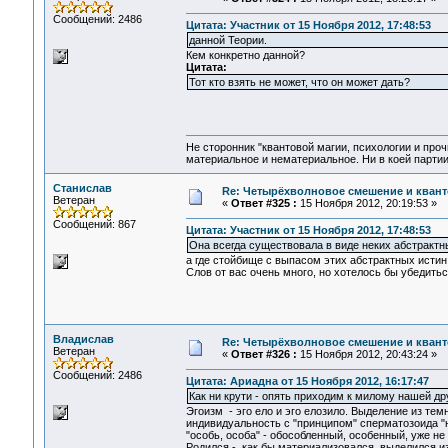
Сообщений: 2486
Цитата: Участник от 15 Ноября 2012, 17:48:53
данной Теории.
Кем конкретно данной?
Цитата:
Тот кто взять не может, что он может дать?
Не сторонник "квантовой магии, психологии и проч
материальное и нематериальное. Ни в коей партии
Станислав
Re: Четырёхволновое смешение и квант
Ветеран
«
Ответ #325 :
15 Ноября 2012, 20:19:53 »
Сообщений: 867
Цитата: Участник от 15 Ноября 2012, 17:48:53
Она всегда существовала в виде неких абстрактн
а где стойбище с выпасом этих абстрактных истин
Слов от вас очень много, но хотелось бы убедить
Владислав
Re: Четырёхволновое смешение и квант
Ветеран
«
Ответ #326 :
15 Ноября 2012, 20:43:24 »
Сообщений: 2486
Цитата: Ариадна от 15 Ноября 2012, 16:17:47
Как ни крути - опять приходим к милому нашей д
Эгоизм - эго ело и эго елозило. Выделение из тем
индивидуальность с "принципом" сперматозоида "н
"особь, особа" - обособленный, особенный, уже не
Родился - как бы материализовался, выделился из