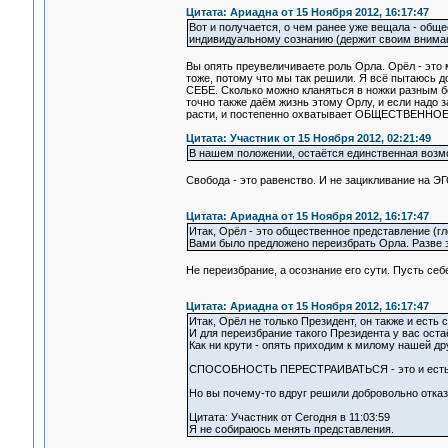
Цитата: Ариадна от 15 Ноября 2012, 16:17:47
Вот и получается, о чем ранее уже вещала - общ
индивидуальному сознанию (держит своим внимани
Вы опять преувеличиваете роль Орла. Орёл - это м
тоже, потому что мы так решили. Я всё пытаюсь до
СЕБЕ. Сколько можно кланяться в ножки разным 
точно также даём жизнь этому Орлу, и если надо 
расти, и постепенно охватывает ОБЩЕСТВЕННОЕ 
Цитата: Участник от 15 Ноября 2012, 02:21:49
В нашем положении, остаётся единственная возмо
Свобода - это равенство. И не зацикливание на ЭГ
Цитата: Ариадна от 15 Ноября 2012, 16:17:47
Итак, Орёл - это общественное представление (гл
Вами было предложено переизбрать Орла. Разве э
Не переизбрание, а осознание его сути. Пусть себ
Цитата: Ариадна от 15 Ноября 2012, 16:17:47
Итак, Орёл не только Президент, он также и есть
И для переизбрание такого Президента у вас оста
Как ни крути - опять приходим к милому нашей д
СПОСОБНОСТЬ ПЕРЕСТРАИВАТЬСЯ - это и ес
Но вы почему-то вдруг решили добровольно отказ
Цитата: Участник от Сегодня в 11:03:59
Я не собираюсь менять представления.