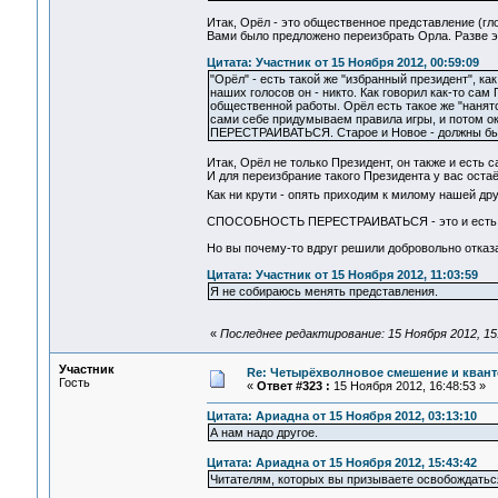
Итак, Орёл - это общественное представление (гл
Вами было предложено переизбрать Орла. Разве э
Цитата: Участник от 15 Ноября 2012, 00:59:09
"Орёл" - есть такой же "избранный президент", ка
наших голосов он - никто. Как говорил как-то са
общественной работы. Орёл есть такое же "нанято
сами себе придумываем правила игры, и пото
ПЕРЕСТРАИВАТЬСЯ. Старое и Новое - должны быть 
Итак, Орёл не только Президент, он также и есть 
И для переизбрание такого Президента у вас остаё
Как ни крути - опять приходим к милому нашей д
СПОСОБНОСТЬ ПЕРЕСТРАИВАТЬСЯ - это и ес
Но вы почему-то вдруг решили добровольно отказа
Цитата: Участник от 15 Ноября 2012, 11:03:59
Я не собираюсь менять представления.
«
Последнее редактирование: 15 Ноября 2012, 15
Участник
Re: Четырёхволновое смешение и квант
Гость
«
Ответ #323 :
15 Ноября 2012, 16:48:53 »
Цитата: Ариадна от 15 Ноября 2012, 03:13:10
А нам надо другое.
Цитата: Ариадна от 15 Ноября 2012, 15:43:42
Читателям, которых вы призываете освобождатьс