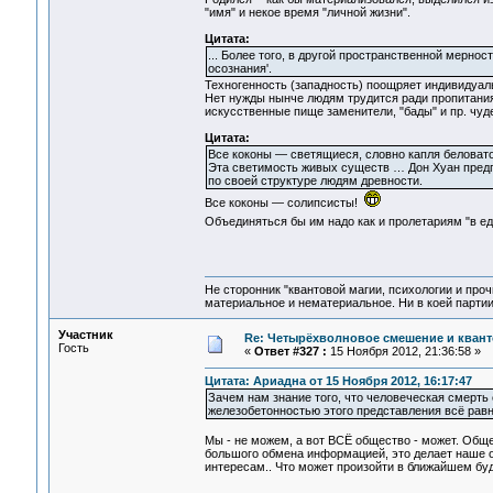
"имя" и некое время "личной жизни".
Цитата:
... Более того, в другой пространственной мернос
осознания'.
Техногенность (западность) поощряет индивидуаль
Нет нужды нынче людям трудится ради пропитания (
искусственные пище заменители, "бады" и пр. чуд
Цитата:
Все коконы — светящиеся, словно капля беловат
Эта светимость живых существ … Дон Хуан предп
по своей структуре людям древности.
Все коконы — солипсисты!
Объединяться бы им надо как и пролетариям "в ед
Не сторонник "квантовой магии, психологии и проч
материальное и нематериальное. Ни в коей партии
Участник
Re: Четырёхволновое смешение и квант
Гость
«
Ответ #327 :
15 Ноября 2012, 21:36:58 »
Цитата: Ариадна от 15 Ноября 2012, 16:17:47
Зачем нам знание того, что человеческая смерть
железобетонностью этого представления всё рав
Мы - не можем, а вот ВСЁ общество - может. Общ
большого обмена информацией, это делает наше 
интересам.. Что может произойти в ближайшем буд