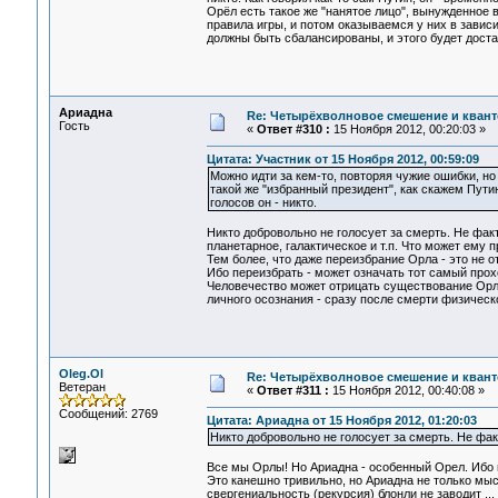
Орёл есть такое же "нанятое лицо", вынужденное 
правила игры, и потом оказываемся у них в з
должны быть сбалансированы, и этого будет достат
Ариадна
Re: Четырёхволновое смешение и квант
Гость
«
Ответ #310 :
15 Ноября 2012, 00:20:03 »
Цитата: Участник от 15 Ноября 2012, 00:59:09
Можно идти за кем-то, повторяя чужие ошибки, н
такой же "избранный президент", как скажем Пути
голосов он - никто.
Никто добровольно не голосует за смерть. Не факт
планетарное, галактическое и т.п. Что может ему 
Тем более, что даже переизбрание Орла - это не о
Ибо переизбрать - может означать тот самый прох
Человечество может отрицать существование Орла,
личного осознания - сразу после смерти физическо
Oleg.Ol
Re: Четырёхволновое смешение и квант
Ветеран
«
Ответ #311 :
15 Ноября 2012, 00:40:08 »
Сообщений: 2769
Цитата: Ариадна от 15 Ноября 2012, 01:20:03
Никто добровольно не голосует за смерть. Не фак
Все мы Орлы! Но Ариадна - особенный Орел. Ибо
Это канешно тривильно, но Ариадна не только мыс
свергениальность (рекурсия) блонли не заводит ... 