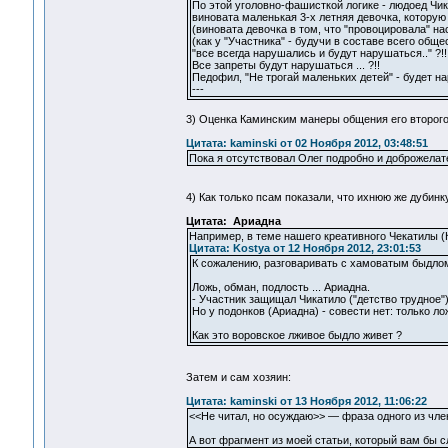
По этой уголовно-фашисткой логике - людоед Чика
виновата маленькая 3-х летняя девочка, которую
(виновата девочка в том, что "провоцировала" на
(как у "Участника" - будучи в составе всего обще
"все всегда нарушались и будут нарушаться.." ?!!
Все запреты будут нарушаться ... ?!!
Педофил, "Не трогай маленьких детей" - будет на
---
3) Оценка Каминским манеры общения его второго 
Цитата: kaminski от 02 Ноября 2012, 03:48:51
Пока я отсутствовал Олег подробно и доброжелат
4) Как только псам показали, что ихнюю же дубинк
Цитата: Ариадна
Например, в теме нашего креативного Чекатилы (
Цитата: Kostya от 12 Ноября 2012, 23:01:53
К сожалению, разговаривать с хамоватым быдлом
Ложь, обман, подлость ... Ариадна.
- Участник защищал Чикатило ("детство трудное"
Но у подонков (Ариадна) - совести нет: только ло
Как это воровское лживое быдло живет ?
Затем и сам хозяин:
Цитата: kaminski от 13 Ноября 2012, 11:06:22
<<Не читал, но осуждаю>> — фраза одного из чле
А вот фрагмент из моей статьи, который вам бы 