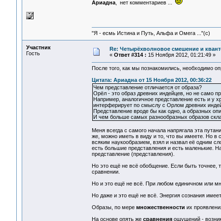
Ариадна
, нет комментариев ...
"Я - есмь Истина и Путь, Альфа и Омега ..."(с)
Участник
Re: Четырёхволновое смешение и квант
Гость
«
Ответ #314 :
15 Ноября 2012, 01:21:49 »
После того, как мы познакомились, необходимо оп
Цитата: Ариадна от 15 Ноября 2012, 00:36:22
Чем представление отличается от образа?
Орёл - это образ древних индейцев, но не само п
Например, аналогичное представление есть и у хр
интерферирует по смыслу с Орлом древних инде
Представление вроде бы как одно, а образных оп
И чем больше самых разнообразных образов склад
Меня всегда с самого начала напрягала эта путан
же, можно иметь в виду и то, что вы имеете. Но в 
всяким наукообразием, взял и назвал её одним сл
есть большие представления и есть маленькие. На
представление (представления).
Но это ещё не всё обобщение. Если быть точнее, 
сравнении.
Но и это ещё не всё. При любом единичном или
Но даже и это ещё не всё. Энергия сознания име
Образы, по мере
множественности
их проявлен
На основе опять же
сравнения
ощущений - возни