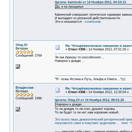
Цитата: kaminski от 14 Ноября 2012, 04:10:12
Да, и на прощанье
Каминский совершает логическое харакири замыка
И выпадает из реальной действительности.
Это и называется -
солипсизм
.
Oleg.Ol
Re: Четырёхволновое смешение и квант
Ветеран
«
Ответ #305 :
14 Ноября 2012, 07:51:25 »
Сообщений: 2769
Эк как Аришку то скособочило ...
Наверно к дождю ...
"Я - есмь Истина и Путь, Альфа и Омега ..."(с)
Владислав
Re: Четырёхволновое смешение и квант
Ветеран
«
Ответ #306 :
14 Ноября 2012, 12:20:04 »
Сообщений: 2486
Цитата: Oleg.Ol от 14 Ноября 2012, 08:51:25
Наверно к дождю ...
То ли дождик то ли снег, думают коровы
То ли будет то ли нет нам коровник новый..
Это всего лишь демагогический риторический прием
покупаются сами и покупают аудиторию ... типо "п
----- «весели себя сам» - главное правило любого