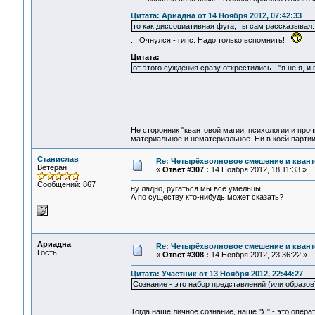
Цитата: Ариадна от 14 Ноября 2012, 07:42:33
то как диссоциативная фуга, ты сам рассказывал. 
... Очнулся - гипс. Надо только вспомнить!
Цитата:
от этого суждения сразу открестились - "я не я, и
Не сторонник "квантовой магии, психологии и проч
материальное и нематериальное. Ни в коей партии
Станислав
Re: Четырёхволновое смешение и квант
Ветеран
«
Ответ #307 :
14 Ноября 2012, 18:11:33 »
Сообщений: 867
ну ладно, ругаться мы все умельцы.
А по существу кто-нибудь может сказать?
Ариадна
Re: Четырёхволновое смешение и квант
Гость
«
Ответ #308 :
14 Ноября 2012, 23:36:22 »
Цитата: Участник от 13 Ноября 2012, 22:44:27
Сознание - это набор представлений (или образов
Тогда наше личное сознание, наше "Я" - это операт