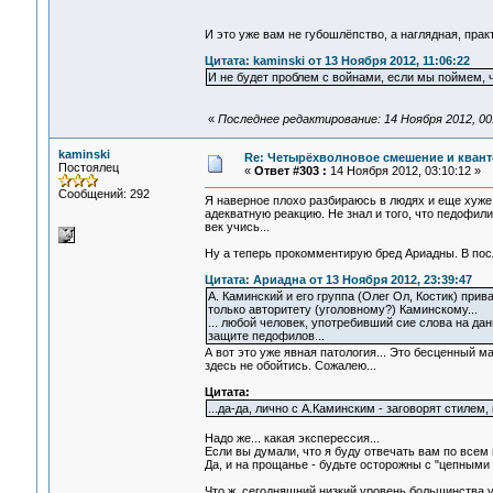
И это уже вам не губошлёпство, а наглядная, пра
Цитата: kaminski от 13 Ноября 2012, 11:06:22
И не будет проблем с войнами, если мы поймем, ч
«
Последнее редактирование: 14 Ноября 2012, 00
kaminski
Re: Четырёхволновое смешение и квант
Постоялец
«
Ответ #303 :
14 Ноября 2012, 03:10:12 »
Сообщений: 292
Я наверное плохо разбираюсь в людях и еще хуже 
адекватную реакцию. Не знал и того, что педофили
век учись...
Ну а теперь прокомментирую бред Ариадны. В после
Цитата: Ариадна от 13 Ноября 2012, 23:39:47
А. Каминский и его группа (Олег Ол, Костик) прив
только авторитету (уголовному?) Каминскому...
... любой человек, употребивший сие слова на д
защите педофилов...
А вот это уже явная патология... Это бесценный м
здесь не обойтись. Сожалею...
Цитата:
...да-да, лично с А.Каминским - заговорят стилем
Надо же... какая эксперессия...
Если вы думали, что я буду отвечать вам по всем
Да, и на прощанье - будьте осторожны с "цепными 
Что ж, сегодняшний низкий уровень большинства 