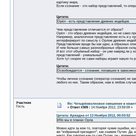
картину мира.
Если сознание - это набор представлений, то опера
Цитата:
Орёл - есть представление древних индейцев.
Чем представление отличается от образа?
Орёл - это образ древних индейцев, но не само пр
Например, аналогичное представление есть и у хри
интерферирует по смыслу с Орлом древних индей
Представление вроде бы как одно, а образных опи
И чем больше самых разнообразных образов склад
И вот этот объёмный набор - он уже навряд ли у к
представлений - уникальный?
Хотя тут скорее не сами наборы играют какую-
Цитата:
Освобождается - сознание, попавшее в зависимос
Чтобы личное сознание (оператор сознания) не зав
любого из них. Таким образом, нам в любом слу
Участник
Re: Четырёхволновое смешение и квант
Гость
«
Ответ #309 :
14 Ноября 2012, 23:59:09 »
Цитата: Ариадна от 13 Ноября 2012, 00:03:52
Ибо мы в планах Орла
Можно идти за кем-то, повторяя чужие ошибки, но
же "избранный президент", как скажем Путин. Да, 
никто. Как говорил как-то сам Путин, он - време