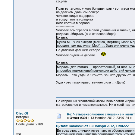
социум.
Прав тот эгоист, у кого больше прав - вот и вся мо
на далеком дальнем севере
человек сидит на дереве
а вокруг толпа голодная
била костью в барабан...
---------------
Человек всмотрелся в свои уравнения и заявил, ч
родилась
Мор
аль (она от слова Мора)
Цитата:
Буква М – знак смерти (могила, мертвец, морг, м
прошел, там наступил Мор”. … Зато они очень удобн
На далеком дальнем севере
Человек сидел на дереве. ...
Цитата:
Мораль (лат. moralis — нравственный, от mos, м
способов нормативной регуляции действий челов
Мораль - это узда на Эгоиста, защита других от Эго
Узда - это такая нравственная сила ... (Даль)
Не сторонник "квантовой магии, психологии и проч
материальное и нематериальное. Ни в коей партии
Oleg.Ol
Re: Четырёхволновое смешение и квант
Ветеран
«
Ответ #301 :
13 Ноября 2012, 23:07:24 »
Сообщений: 2769
Цитата: kaminski от 13 Ноября 2012, 11:06:22
Во всех этих случаях имеет место обоснование и 
достоянием большинства понимание того, что мор