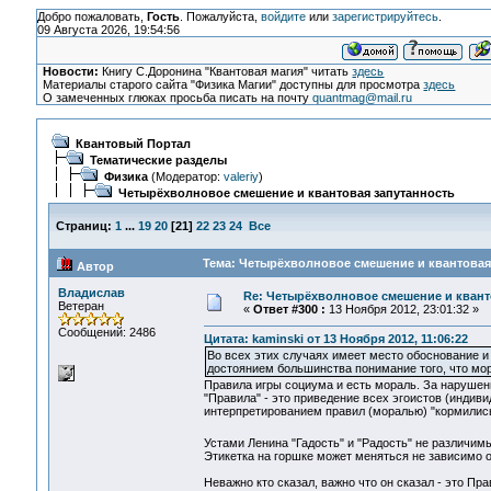
Добро пожаловать,
Гость
. Пожалуйста,
войдите
или
зарегистрируйтесь
.
09 Августа 2026, 19:54:56
Новости:
Книгу С.Доронина "Квантовая магия" читать
здесь
Материалы старого сайта "Физика Магии" доступны для просмотра
здесь
О замеченных глюках просьба писать на почту
quantmag@mail.ru
Квантовый Портал
Тематические разделы
Физика
(Модератор:
valeriy
)
Четырёхволновое смешение и квантовая запутанность
Страниц:
1
...
19
20
[
21
]
22
23
24
Все
Тема: Четырёхволновое смешение и квантовая 
Автор
Владислав
Re: Четырёхволновое смешение и квант
Ветеран
«
Ответ #300 :
13 Ноября 2012, 23:01:32 »
Сообщений: 2486
Цитата: kaminski от 13 Ноября 2012, 11:06:22
Во всех этих случаях имеет место обоснование и 
достоянием большинства понимание того, что мо
Правила игры социума и есть мораль. За нарушени
"Правила" - это приведение всех эгоистов (индив
интерпретированием правил (моралью) "кормились
Устами Ленина "Гадость" и "Радость" не различимы 
Этикетка на горшке может меняться не зависимо о
Неважно кто сказал, важно что он сказал - это Прав