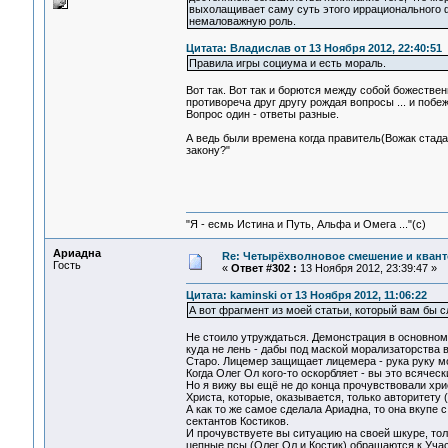
выхолащивает саму суть этого иррационального 
немаловажную роль.
Цитата: Владислав от 13 Ноября 2012, 22:40:51
Правила игры социума и есть мораль.
Вот так. Вот так и борются между собой божестве
противореча друг другу рождая вопросы ... и побе
Вопрос один - ответы разные.
А ведь были времена когда правитель(Вожак стада
закону?"
"Я - есмь Истина и Путь, Альфа и Омега ..."(с)
Ариадна
Re: Четырёхволновое смешение и квант
Гость
«
Ответ #302 :
13 Ноября 2012, 23:39:47 »
Цитата: kaminski от 13 Ноября 2012, 11:06:22
А вот фрагмент из моей статьи, который вам бы 
Не стоило утруждаться. Демонстрация в основном
куда не лень - дабы под маской морализаторства
Старо. Лицемер защищает лицемера - рука руку мо
Когда Олег Ол кого-то оскорбляет - вы это всячески
Но я вижу вы ещё не до конца прочувствовали хри
Христа, которые, оказывается, только авторитету
А как то же самое сделала Ариадна, то она вкупе
сектантов Костиков.
И прочувствуете вы ситуацию на своей шкуре, толь
цепные псы (Олег Ол и Костик) обращаются к Участ