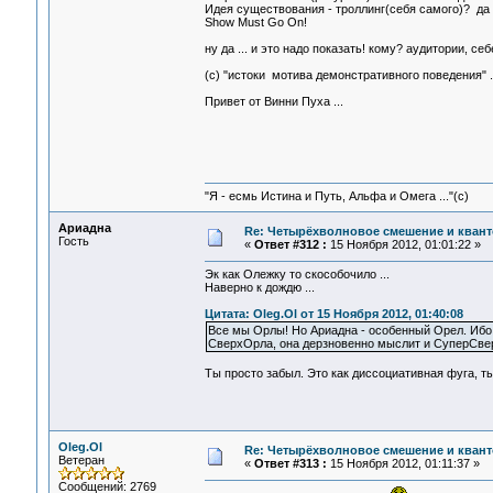
Идея существования - троллинг(себя самого)? да н
Show Must Go On!
ну да ... и это надо показать! кому? аудитории, себе
(с) "истоки мотива демонстративного поведения" .
Привет от Винни Пуха ...
"Я - есмь Истина и Путь, Альфа и Омега ..."(с)
Ариадна
Re: Четырёхволновое смешение и квант
Гость
«
Ответ #312 :
15 Ноября 2012, 01:01:22 »
Эк как Олежку то скособочило ...
Наверно к дождю ...
Цитата: Oleg.Ol от 15 Ноября 2012, 01:40:08
Все мы Орлы! Но Ариадна - особенный Орел. Ибо
СверхОрла, она дерзновенно мыслит и СуперСвер
Ты просто забыл. Это как диссоциативная фуга, ты
Oleg.Ol
Re: Четырёхволновое смешение и квант
Ветеран
«
Ответ #313 :
15 Ноября 2012, 01:11:37 »
Сообщений: 2769