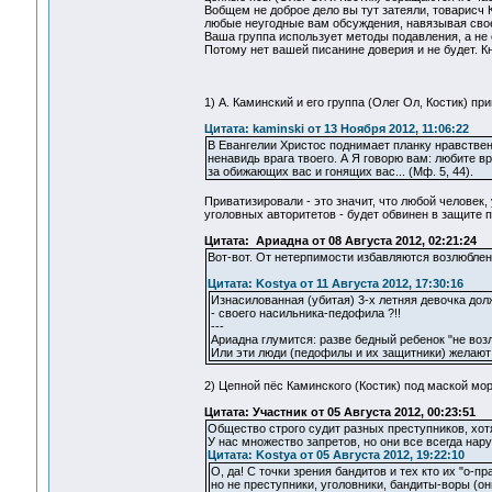
Вобщем не доброе дело вы тут затеяли, товарис
любые неугодные вам обсуждения, навязывая свое
Ваша группа использует методы подавления, а не 
Потому нет вашей писанине доверия и не будет. К
1) А. Каминский и его группа (Олег Ол, Костик) пр
Цитата: kaminski от 13 Ноября 2012, 11:06:22
В Евангелии Христос поднимает планку нравствен
ненавидь врага твоего. А Я говорю вам: любите 
за обижающих вас и гонящих вас... (Мф. 5, 44).
Приватизировали - это значит, что любой челове
уголовных авторитетов - будет обвинен в защите 
Цитата: Ариадна от 08 Августа 2012, 02:21:24
Вот-вот. От нетерпимости избавляются возлюблени
Цитата: Kostya от 11 Августа 2012, 17:30:16
Изнасилованная (убитая) 3-х летняя девочка долж
- своего насильника-педофила ?!!
---
Ариадна глумится: разве бедный ребенок "не возл
Или эти люди (педофилы и их защитники) желают п
2) Цепной пёс Каминского (Костик) под маской мо
Цитата: Участник от 05 Августа 2012, 00:23:51
Общество строго судит разных преступников, хотя
У нас множество запретов, но они все всегда нар
Цитата: Kostya от 05 Августа 2012, 19:22:10
О, да! С точки зрения бандитов и тех кто их "о-п
но не преступники, уголовники, бандиты-воры (они