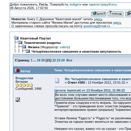
Добро пожаловать,
Гость
. Пожалуйста,
войдите
или
зарегистрируйтесь
.
08 Августа 2026, 17:02:50
Новости:
Книгу С.Доронина "Квантовая магия" читать
здесь
Материалы старого сайта "Физика Магии" доступны для просмотра
здесь
О замеченных глюках просьба писать на почту
quantmag@mail.ru
Квантовый Портал
Тематические разделы
Физика
(Модератор:
valeriy
)
Четырёхволновое смешение и квантовая запутанность
Страниц:
1
...
19
20
[
21
]
22
23
24
Все
Тема: Четырёхволновое смешение и квантовая 
Автор
Владислав
Re: Четырёхволновое смешение и квант
Ветеран
«
Ответ #300 :
13 Ноября 2012, 23:01:32 »
Сообщений: 2486
Цитата: kaminski от 13 Ноября 2012, 11:06:22
Во всех этих случаях имеет место обоснование и 
достоянием большинства понимание того, что мо
Правила игры социума и есть мораль. За нарушени
"Правила" - это приведение всех эгоистов (индив
интерпретированием правил (моралью) "кормились
Устами Ленина "Гадость" и "Радость" не различимы 
Этикетка на горшке может меняться не зависимо о
Неважно кто сказал, важно что он сказал - это Прав