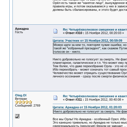
Орёл есть такое же "нанятое лицо", вынужденное 
правила игры, и потом оказываемся у них в з
должны быть сбалансированы, и этого будет достат
Ариадна
Re: Четырёхволновое смешение и квант
Гость
«
Ответ #310 :
15 Ноября 2012, 00:20:03 »
Цитата: Участник от 15 Ноября 2012, 00:59:09
Можно идти за кем-то, повторяя чужие ошибки, н
такой же "избранный президент", как скажем Пути
голосов он - никто.
Никто добровольно не голосует за смерть. Не факт
планетарное, галактическое и т.п. Что может ему 
Тем более, что даже переизбрание Орла - это не о
Ибо переизбрать - может означать тот самый прох
Человечество может отрицать существование Орла,
личного осознания - сразу после смерти физическо
Oleg.Ol
Re: Четырёхволновое смешение и квант
Ветеран
«
Ответ #311 :
15 Ноября 2012, 00:40:08 »
Сообщений: 2769
Цитата: Ариадна от 15 Ноября 2012, 01:20:03
Никто добровольно не голосует за смерть. Не фак
Все мы Орлы! Но Ариадна - особенный Орел. Ибо
Это канешно тривильно, но Ариадна не только мыс
свергениальность (рекурсия) блонли не заводит ... 