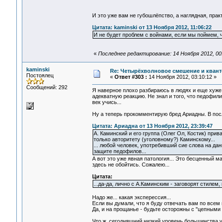
И это уже вам не губошлёпство, а наглядная, пра
Цитата: kaminski от 13 Ноября 2012, 11:06:22
И не будет проблем с войнами, если мы поймем, ч
«
Последнее редактирование: 14 Ноября 2012, 00
kaminski
Re: Четырёхволновое смешение и квант
Постоялец
«
Ответ #303 :
14 Ноября 2012, 03:10:12 »
Сообщений: 292
Я наверное плохо разбираюсь в людях и еще хуже 
адекватную реакцию. Не знал и того, что педофили
век учись...
Ну а теперь прокомментирую бред Ариадны. В после
Цитата: Ариадна от 13 Ноября 2012, 23:39:47
А. Каминский и его группа (Олег Ол, Костик) прив
только авторитету (уголовному?) Каминскому...
... любой человек, употребивший сие слова на д
защите педофилов...
А вот это уже явная патология... Это бесценный м
здесь не обойтись. Сожалею...
Цитата:
...да-да, лично с А.Каминским - заговорят стилем
Надо же... какая эксперессия...
Если вы думали, что я буду отвечать вам по всем
Да, и на прощанье - будьте осторожны с "цепными 
Что ж, сегодняшний низкий уровень большинства 