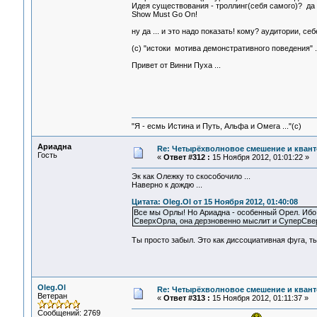
Идея существования - троллинг(себя самого)? да н
Show Must Go On!
ну да ... и это надо показать! кому? аудитории, себе
(с) "истоки мотива демонстративного поведения" .
Привет от Винни Пуха ...
"Я - есмь Истина и Путь, Альфа и Омега ..."(с)
Ариадна
Re: Четырёхволновое смешение и квант
Гость
«
Ответ #312 :
15 Ноября 2012, 01:01:22 »
Эк как Олежку то скособочило ...
Наверно к дождю ...
Цитата: Oleg.Ol от 15 Ноября 2012, 01:40:08
Все мы Орлы! Но Ариадна - особенный Орел. Ибо
СверхОрла, она дерзновенно мыслит и СуперСвер
Ты просто забыл. Это как диссоциативная фуга, ты
Oleg.Ol
Re: Четырёхволновое смешение и квант
Ветеран
«
Ответ #313 :
15 Ноября 2012, 01:11:37 »
Сообщений: 2769