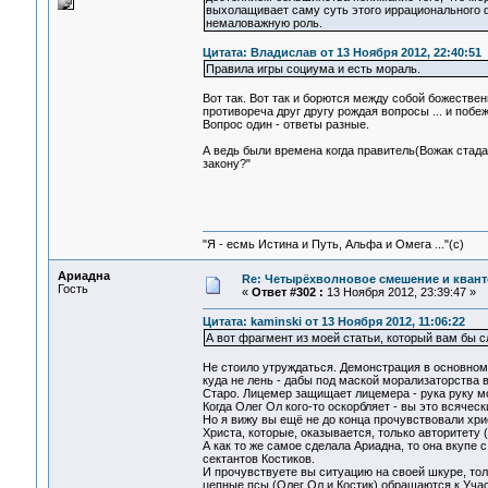
выхолащивает саму суть этого иррационального 
немаловажную роль.
Цитата: Владислав от 13 Ноября 2012, 22:40:51
Правила игры социума и есть мораль.
Вот так. Вот так и борются между собой божестве
противореча друг другу рождая вопросы ... и побе
Вопрос один - ответы разные.
А ведь были времена когда правитель(Вожак стада
закону?"
"Я - есмь Истина и Путь, Альфа и Омега ..."(с)
Ариадна
Re: Четырёхволновое смешение и квант
Гость
«
Ответ #302 :
13 Ноября 2012, 23:39:47 »
Цитата: kaminski от 13 Ноября 2012, 11:06:22
А вот фрагмент из моей статьи, который вам бы 
Не стоило утруждаться. Демонстрация в основном
куда не лень - дабы под маской морализаторства
Старо. Лицемер защищает лицемера - рука руку мо
Когда Олег Ол кого-то оскорбляет - вы это всячески
Но я вижу вы ещё не до конца прочувствовали хри
Христа, которые, оказывается, только авторитету
А как то же самое сделала Ариадна, то она вкупе
сектантов Костиков.
И прочувствуете вы ситуацию на своей шкуре, толь
цепные псы (Олег Ол и Костик) обращаются к Участ