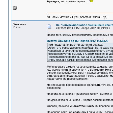
Ариадна
, нет комментариев ...
"Я - есмь Истина и Путь, Альфа и Омега ..."(с)
Участник
Re: Четырёхволновое смешение и квант
Гость
«
Ответ #314 :
15 Ноября 2012, 01:21:49 »
После того, как мы познакомились, необходимо оп
Цитата: Ариадна от 15 Ноября 2012, 00:36:22
Чем представление отличается от образа?
Орёл - это образ древних индейцев, но не само п
Например, аналогичное представление есть и у хр
интерферирует по смыслу с Орлом древних инде
Представление вроде бы как одно, а образных оп
И чем больше самых разнообразных образов склад
Меня всегда с самого начала напрягала эта путан
же, можно иметь в виду и то, что вы имеете. Но в 
всяким наукообразием, взял и назвал её одним сл
есть большие представления и есть маленькие. На
представление (представления).
Но это ещё не всё обобщение. Если быть точнее, 
сравнении.
Но и это ещё не всё. При любом единичном или
Но даже и это ещё не всё. Энергия сознания име
Образы, по мере
множественности
их проявлен
На основе опять же
сравнения
ощущений - возни