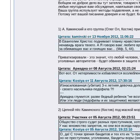
Вобщем не доброе дело вы тут затеяли, товарис
любые неугодные вам обсуждения, навязывая свое
Ваша группа использует методы подавления, а не 
Потому нет вашей писанине доверия и не будет. К
1) А. Каминский и его группа (Олег Ол, Костик) пр
Цитата: kaminski от 13 Ноября 2012, 11:06:22
В Евангелии Христос поднимает планку нравствен
ненавидь врага твоего. А Я говорю вам: любите 
за обижающих вас и гонящих вас... (Мф. 5, 44).
Приватизировали - это значит, что любой челове
уголовных авторитетов - будет обвинен в защите 
Цитата: Ариадна от 08 Августа 2012, 02:21:24
Вот-вот. От нетерпимости избавляются возлюблени
Цитата: Kostya от 11 Августа 2012, 17:30:16
Изнасилованная (убитая) 3-х летняя девочка долж
- своего насильника-педофила ?!!
---
Ариадна глумится: разве бедный ребенок "не возл
Или эти люди (педофилы и их защитники) желают п
2) Цепной пёс Каминского (Костик) под маской мо
Цитата: Участник от 05 Августа 2012, 00:23:51
Общество строго судит разных преступников, хотя
У нас множество запретов, но они все всегда нар
Цитата: Kostya от 05 Августа 2012, 19:22:10
О, да! С точки зрения бандитов и тех кто их "о-п
но не преступники, уголовники, бандиты-воры (они