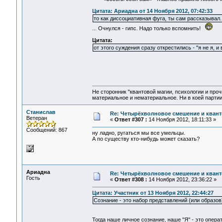
Цитата: Ариадна от 14 Ноября 2012, 07:42:33
то как диссоциативная фуга, ты сам рассказывал. 
... Очнулся - гипс. Надо только вспомнить!
Цитата:
от этого суждения сразу открестились - "я не я, и
Не сторонник "квантовой магии, психологии и проч
материальное и нематериальное. Ни в коей партии
Станислав
Re: Четырёхволновое смешение и квант
Ветеран
«
Ответ #307 :
14 Ноября 2012, 18:11:33 »
Сообщений: 867
ну ладно, ругаться мы все умельцы.
А по существу кто-нибудь может сказать?
Ариадна
Re: Четырёхволновое смешение и квант
Гость
«
Ответ #308 :
14 Ноября 2012, 23:36:22 »
Цитата: Участник от 13 Ноября 2012, 22:44:27
Сознание - это набор представлений (или образов
Тогда наше личное сознание, наше "Я" - это операт