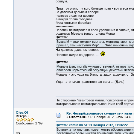
социум.
Прав тот эгоист, у кого больше прав - вот и вся мо
на далеком дальнем севере
человек сидит на дереве
а вокруг толпа голодная
била костью в барабан...
---------------
Человек всмотрелся в свои уравнения и заявил, ч
родилась
Мор
аль (она от слова Мора)
Цитата:
Буква М – знак смерти (могила, мертвец, морг, м
прошел, там наступил Мор”. … Зато они очень удобн
На далеком дальнем севере
Человек сидел на дереве. ...
Цитата:
Мораль (лат. moralis — нравственный, от mos, м
способов нормативной регуляции действий челов
Мораль - это узда на Эгоиста, защита других от Эго
Узда - это такая нравственная сила ... (Даль)
Не сторонник "квантовой магии, психологии и проч
материальное и нематериальное. Ни в коей партии
Oleg.Ol
Re: Четырёхволновое смешение и квант
Ветеран
«
Ответ #301 :
13 Ноября 2012, 23:07:24 »
Сообщений: 2769
Цитата: kaminski от 13 Ноября 2012, 11:06:22
Во всех этих случаях имеет место обоснование и 
достоянием большинства понимание того, что мор