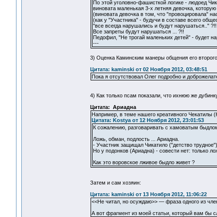
По этой уголовно-фашисткой логике - людоед Чика
виновата маленькая 3-х летняя девочка, которую
(виновата девочка в том, что "провоцировала" на
(как у "Участника" - будучи в составе всего обще
"все всегда нарушались и будут нарушаться.." ?!!
Все запреты будут нарушаться ... ?!!
Педофил, "Не трогай маленьких детей" - будет на
---
3) Оценка Каминским манеры общения его второго 
Цитата: kaminski от 02 Ноября 2012, 03:48:51
Пока я отсутствовал Олег подробно и доброжелат
4) Как только псам показали, что ихнюю же дубинк
Цитата: Ариадна
Например, в теме нашего креативного Чекатилы (
Цитата: Kostya от 12 Ноября 2012, 23:01:53
К сожалению, разговаривать с хамоватым быдлом
Ложь, обман, подлость ... Ариадна.
- Участник защищал Чикатило ("детство трудное"
Но у подонков (Ариадна) - совести нет: только ло
Как это воровское лживое быдло живет ?
Затем и сам хозяин:
Цитата: kaminski от 13 Ноября 2012, 11:06:22
<<Не читал, но осуждаю>> — фраза одного из чле
А вот фрагмент из моей статьи, который вам бы 