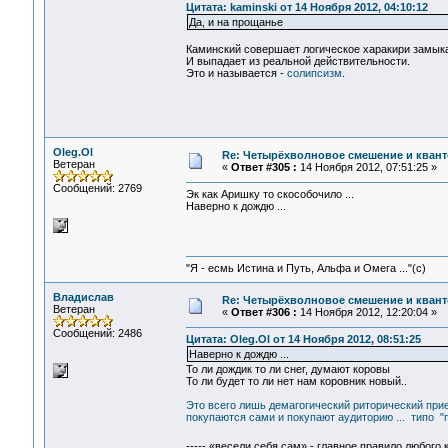
Цитата: kaminski от 14 Ноября 2012, 04:10:12
Да, и на прощанье
Каминский совершает логическое харакири замыка
И выпадает из реальной действительности.
Это и называется -
солипсизм
.
Oleg.Ol
Re: Четырёхволновое смешение и квант
Ветеран
«
Ответ #305 :
14 Ноября 2012, 07:51:25 »
Сообщений: 2769
Эк как Аришку то скособочило ...
Наверно к дождю ...
"Я - есмь Истина и Путь, Альфа и Омега ..."(с)
Владислав
Re: Четырёхволновое смешение и квант
Ветеран
«
Ответ #306 :
14 Ноября 2012, 12:20:04 »
Сообщений: 2486
Цитата: Oleg.Ol от 14 Ноября 2012, 08:51:25
Наверно к дождю ...
То ли дождик то ли снег, думают коровы
То ли будет то ли нет нам коровник новый..
Это всего лишь демагогический риторический прием
покупаются сами и покупают аудиторию ... типо "п
----- «весели себя сам» - главное правило любого