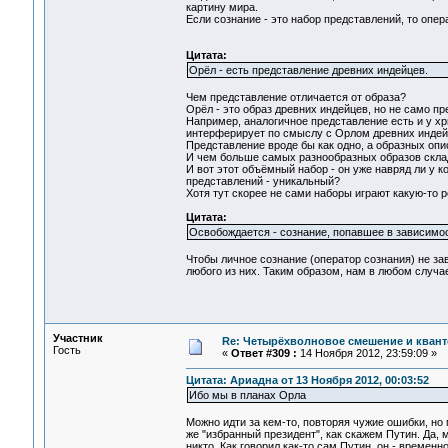
картину мира.
Если сознание - это набор представлений, то опера
Цитата:
Орёл - есть представление древних индейцев.
Чем представление отличается от образа?
Орёл - это образ древних индейцев, но не само пр
Например, аналогичное представление есть и у хри
интерферирует по смыслу с Орлом древних индей
Представление вроде бы как одно, а образных опи
И чем больше самых разнообразных образов склад
И вот этот объёмный набор - он уже навряд ли у к
представлений - уникальный?
Хотя тут скорее не сами наборы играют какую-
Цитата:
Освобождается - сознание, попавшее в зависимос
Чтобы личное сознание (оператор сознания) не зав
любого из них. Таким образом, нам в любом слу
Участник
Re: Четырёхволновое смешение и квант
Гость
«
Ответ #309 :
14 Ноября 2012, 23:59:09 »
Цитата: Ариадна от 13 Ноября 2012, 00:03:52
Ибо мы в планах Орла
Можно идти за кем-то, повторяя чужие ошибки, но
же "избранный президент", как скажем Путин. Да, 
никто. Как говорил как-то сам Путин, он - време