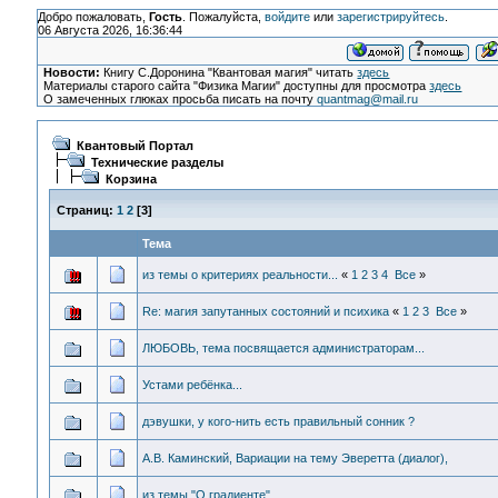
Добро пожаловать,
Гость
. Пожалуйста,
войдите
или
зарегистрируйтесь
.
06 Августа 2026, 16:36:44
Новости:
Книгу С.Доронина "Квантовая магия" читать
здесь
Материалы старого сайта "Физика Магии" доступны для просмотра
здесь
О замеченных глюках просьба писать на почту
quantmag@mail.ru
Квантовый Портал
Технические разделы
Корзина
Страниц:
1
2
[
3
]
Тема
из темы о критериях реальности...
«
1
2
3
4
Все
»
Re: магия запутанных состояний и психика
«
1
2
3
Все
»
ЛЮБОВЬ, тема посвящается администраторам...
Устами ребёнка...
дэвушки, у кого-нить есть правильный сонник ?
А.В. Каминский, Вариации на тему Эверетта (диалог),
из темы "О градиенте"