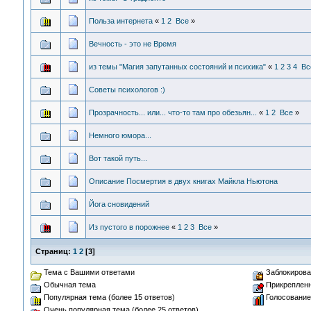
Польза интернета
«
1
2
Все
»
Вечность - это не Время
из темы "Магия запутанных состояний и психика"
«
1
2
3
4
Вс
Советы психологов :)
Прозрачность... или... что-то там про обезьян...
«
1
2
Все
»
Немного юмора...
Вот такой путь...
Описание Посмертия в двух книгах Майкла Ньютона
Йога сновидений
Из пустого в порожнее
«
1
2
3
Все
»
Страниц:
1
2
[
3
]
Тема с Вашими ответами
Заблокирова
Обычная тема
Прикрепленн
Популярная тема (более 15 ответов)
Голосование
Очень популярная тема (более 25 ответов)