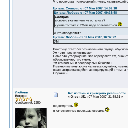
Что пропускает иллюзорный глупец, называющий с
Цитата: Солярис от 07 Мая 2007, 14:59:18
Цитата: Любовь от 07 Мая 2007, 09:33:58
Солярис
а своего уже ни чего не осталось?
чужим-то тоже с УМом надо пользоваться
А кто определяет?
Цитата: Любовь от 07 Мая 2007, 16:32:22
УМ
Воистину ответ бессознательного глупца, обуслов
Ум - это просто инструмент.
Само это утверждение, что определяет УМ, значит,
обусловленности с умом.
Ум его полный и беспредельный хозяин.
Именно поэтому жизнь человека случайна, именно
самонастраивающийся, ассоциирующий с тем на чт
Обратись.
Любовь
Re: из темы о критериях реальности..
Ветеран
«
Ответ #51 :
07 Мая 2007, 21:58:31 »
Сообщений: 7250
не дождетесь
я качественные переходы освоила