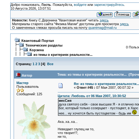
Добро пожаловать,
Гость
. Пожалуйста,
войдите
или
зарегистрируйтесь
.
10 Августа 2026, 13:07:51
Новости:
Книгу С.Доронина "Квантовая магия" читать
здесь
Материалы старого сайта "Физика Магии" доступны для просмотра
здесь
О замеченных глюках просьба писать на почту
quantmag@mail.ru
Квантовый Портал
Технические разделы
0 Польз
Корзина
из темы о критериях реальности...
Страниц:
1
2
3
[
4
]
Все
Тема: из темы о критериях реальности... (Проч
Автор
Мастер
Re: из темы о критериях реальности..
Пользователь
«
Ответ #45 :
07 Мая 2007, 00:07:32 »
Сообщений: 125
Цитата: Любовь от 06 Мая 2007, 10:30:52
месСия
духа святого себя - свое высшее Я - я отлично по
Бог, который только созерцает - пустоцвет, в Хаос 
нее... ну хочется быть пустоцветом - будь им
Аха..ха..ха...
Неведает глупец ни то,
что творит!?,
ни то,