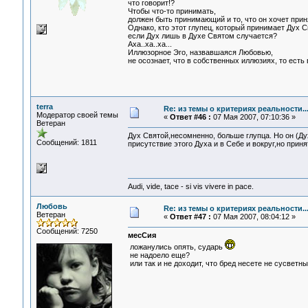
что говорит!?
Чтобы что-то принимать,
должен быть принимающий и то, что он хочет прин
Однако, кто этот глупец, который принимает Дух С
если Дух лишь в Духе Святом случается?
Аха..ха..ха...
Иллюзорное Эго, назвавшаяся Любовью,
не осознает, что в собственных иллюзиях, то есть 
terra
Re: из темы о критериях реальности..
Модератор своей темы
«
Ответ #46 :
07 Мая 2007, 07:10:36 »
Ветеран
Дух Святой,несомненно, больше глупца. Но он (Ду
Сообщений: 1811
присутствие этого Духа и в Себе и вокруг,но приня
Audi, vide, tace - si vis vivere in pace.
Любовь
Re: из темы о критериях реальности..
Ветеран
«
Ответ #47 :
07 Мая 2007, 08:04:12 »
Сообщений: 7250
месСия
ложанулись опять, сударь
не надоело еще?
или так и не доходит, что бред несете не сусветн