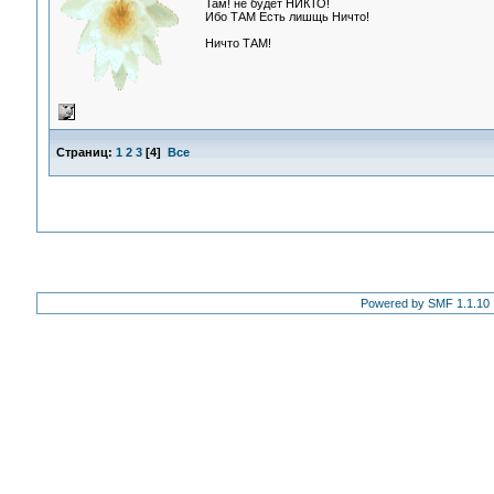
Там! не будет НИКТО!
Ибо ТАМ Есть лишщь Ничто!
Ничто ТАМ!
Страниц:
1
2
3
[
4
]
Все
Powered by SMF 1.1.10