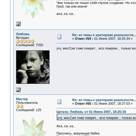
Чем только не тешит себя глупое создание. Но это 
Гроб, так или иначе!
аха..ха..ха...
Любовь
Re: из темы о критериях реальности..
Ветеран
«
Ответ #54 :
01 Июня 2007, 18:25:34 »
Сообщений: 7250
угу, месСия тоже помрет... все помрем... только 
Мастер
Re: из темы о критериях реальности..
Пользователь
«
Ответ #55 :
01 Июня 2007, 18:37:03 »
Сообщений: 125
Цитата: Любовь от 01 Июня 2007, 18:25:34
угу, месСия тоже помрет... все помрем... только 
Аха..ха..ха...
Проснись, верующая бабка.