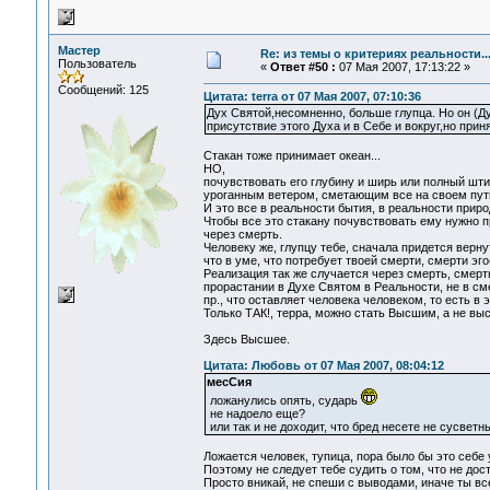
Мастер
Re: из темы о критериях реальности..
Пользователь
«
Ответ #50 :
07 Мая 2007, 17:13:22 »
Сообщений: 125
Цитата: terra от 07 Мая 2007, 07:10:36
Дух Святой,несомненно, больше глупца. Но он (Ду
присутствие этого Духа и в Себе и вокруг,но прин
Стакан тоже принимает океан...
НО,
почувствовать его глубину и ширь или полный шти
уроганным ветером, сметающим все на своем пути,
И это все в реальности бытия, в реальности приро
Чтобы все это стакану почувствовать ему нужно п
через смерть.
Человеку же, глупцу тебе, сначала придется верну
что в уме, что потребует твоей смерти, смерти эго
Реализация так же случается через смерть, смерть
прорастании в Духе Святом в Реальности, не в сме
пр., что оставляет человека человеком, то есть в
Только ТАК!, терра, можно стать Высшим, а не выс
Здесь Высшее.
Цитата: Любовь от 07 Мая 2007, 08:04:12
месСия
ложанулись опять, сударь
не надоело еще?
или так и не доходит, что бред несете не сусветн
Ложается человек, тупица, пора было бы это себе 
Поэтому не следует тебе судить о том, что не дос
Просто вникай, не спеши с выводами, иначе ты вс