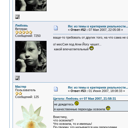
Любовь
Re: из темы о критериях реальности..
Ветеран
«
Ответ #52 :
07 Мая 2007, 22:05:08 »
Сообщений: 7250
ваще-то требовать от других того, на что сама не 
о! месСия под Агни Йогу чешет...
какой впечатлительный
Мастер
Re: из темы о критериях реальности..
Пользователь
«
Ответ #53 :
01 Июня 2007, 18:08:33 »
Сообщений: 125
Цитата: Любовь от 07 Мая 2007, 21:58:31
не дождетесь
я качественные переходы освоила
Воистину,
что освоила!?
Что освоила, то и имеешь!
По-твоему это называется кач.переходами.