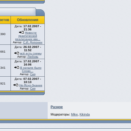
ветов
Обновления
Дата:
17.02.2007 -
21:36
Новости
2390
практической
реализации ква...
Автор:
С.И. Доронин
Дата:
26.02.2007 -
11:52
1661
всё есть схемы
Автор:
Любовь
Дата:
17.02.2007 -
16:06
1341
В начале было
Слово...
Автор:
Сия
Дата:
07.02.2007 -
10:13
1921
Не-Ясно-Знание
Автор:
Сия
Разное
Модераторы:
Mike
,
Kikinda