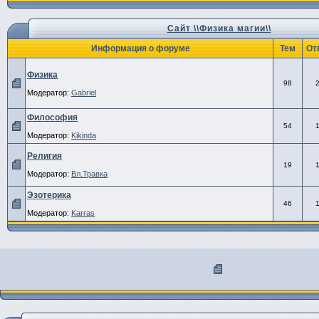
Сайт \\Физика магии\\
Информация о форуме
Тем
От
Физика
98
Модератор:
Gabriel
Философия
54
Модератор:
Kikinda
Религия
19
Модератор:
Вл.Травка
Эзотерика
46
Модератор:
Karras