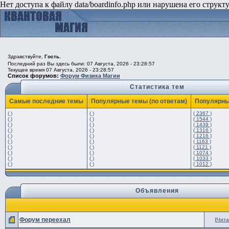
Нет доступа к файлу data/boardinfo.php или нарушена его структ
Здравствуйте,
Гость
.
Последний раз Вы здесь были: 07 Августа, 2026 - 23:28:57
Текущее время 07 Августа, 2026 - 23:28:57
Список форумов:
Форум Физика Магии
Статистика тем
Самые последние темы
Популярные темы (по ответам)
Популярны
( )
( )
( 2367 )
( )
( )
( 1544 )
( )
( )
( 1439 )
( )
( )
( 1316 )
( )
( )
( 1216 )
( )
( )
( 1163 )
( )
( )
( 1121 )
( )
( )
( 1074 )
( )
( )
( 1033 )
( )
( )
( 1012 )
Объявления
Форум переехал
[
Чита