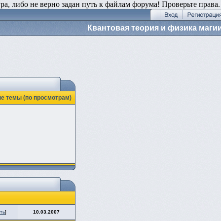
ура, либо не верно задан путь к файлам форума! Проверьте права.
Квантовая теория и физика маги
е темы (по просмотрам)
ть
]
10.03.2007