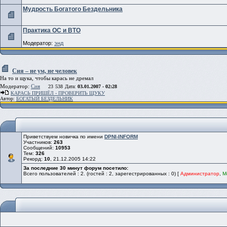
Мудрость Богатого Бездельника
Практика ОС и ВТО
Модератор:
энд
Сия – не ум, не человек
На то и щука, чтобы карась не дремал
Модератор:
Сия
23
538
Дата:
03.01.2007 - 02:28
КАРАСЬ ПРИШЁЛ - ПРОВЕРИТЬ ЩУКУ
Автор:
БОГАТЫЙ БЕЗДЕЛЬНИК
Приветствуем новичка по имени
DPNI-INFORM
Участников:
263
Сообщений:
10953
Тем:
326
Рекорд:
10
, 21.12.2005 14:22
За последние 30 минут форум посетило:
Всего пользователей : 2. (гостей : 2, зарегестрированных : 0) [
Администратор
,
М