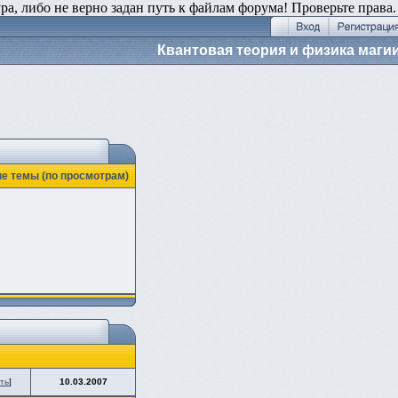
ура, либо не верно задан путь к файлам форума! Проверьте права.
Квантовая теория и физика маги
е темы (по просмотрам)
ть
]
10.03.2007