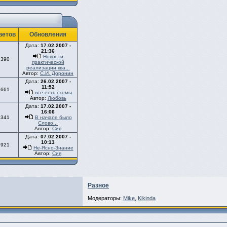
ветов
Обновления
Дата:
17.02.2007 -
21:36
Новости
2390
практической
реализации ква...
Автор:
С.И. Доронин
Дата:
26.02.2007 -
11:52
1661
всё есть схемы
Автор:
Любовь
Дата:
17.02.2007 -
16:06
1341
В начале было
Слово...
Автор:
Сия
Дата:
07.02.2007 -
10:13
1921
Не-Ясно-Знание
Автор:
Сия
Разное
Модераторы:
Mike
,
Kikinda