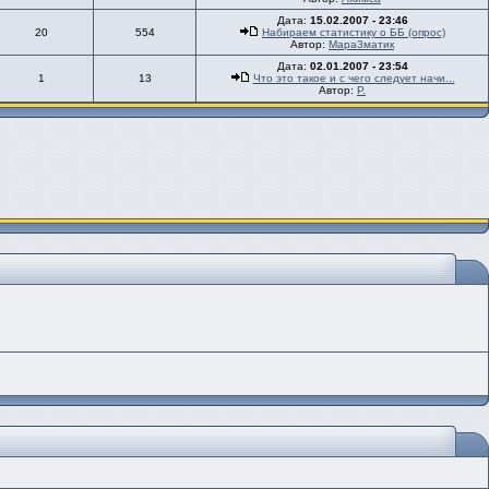
Дата:
15.02.2007 - 23:46
20
554
Набираем статистику о ББ (опрос)
Автор:
Мара3матик
Дата:
02.01.2007 - 23:54
1
13
Что это такое и с чего следует начи...
Автор:
Р.