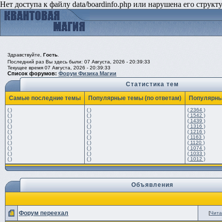
Нет доступа к файлу data/boardinfo.php или нарушена его структ
Здравствуйте,
Гость
.
Последний раз Вы здесь были: 07 Августа, 2026 - 20:39:33
Текущее время 07 Августа, 2026 - 20:39:33
Список форумов:
Форум Физика Магии
Статистика тем
Самые последние темы
Популярные темы (по ответам)
Популярны
( )
( )
( 2364 )
( )
( )
( 1542 )
( )
( )
( 1439 )
( )
( )
( 1316 )
( )
( )
( 1216 )
( )
( )
( 1163 )
( )
( )
( 1120 )
( )
( )
( 1074 )
( )
( )
( 1033 )
( )
( )
( 1012 )
Объявления
Форум переехал
[
Чита