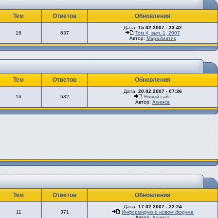
Тем
Ответов
Обновления
Дата:
15.02.2007 - 23:42
16
637
Том 4, вып. 1, 2007
Автор:
Мара3матик
Тем
Ответов
Обновления
Дата:
20.02.2007 - 07:36
16
532
Новый сайт
Автор:
Ахимса
Тем
Ответов
Обновления
Дата:
17.02.2007 - 22:24
11
371
Информирую о новом форуме
Автор:
Ахимса