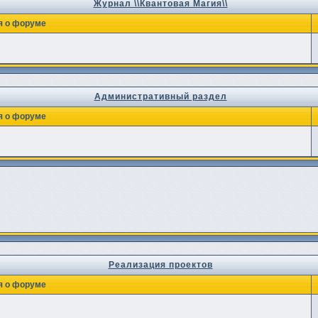
Журнал \\Квантовая Магия\\
 о форуме
Административный раздел
 о форуме
Реализация проектов
 о форуме