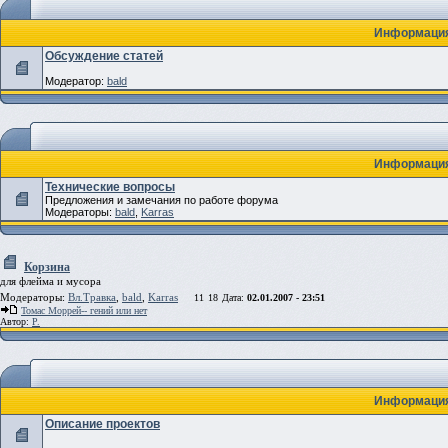
Информация
Обсуждение статей
Модератор:
bald
Информация
Технические вопросы
Предложения и замечания по работе форума
Модераторы:
bald
,
Karras
Корзина
для флейма и мусора
Модераторы:
Вл.Травка
,
bald
,
Karras
11
18
Дата:
02.01.2007 - 23:51
Томас Моррей-- гений или нет
Автор:
Р.
Информация
Описание проектов