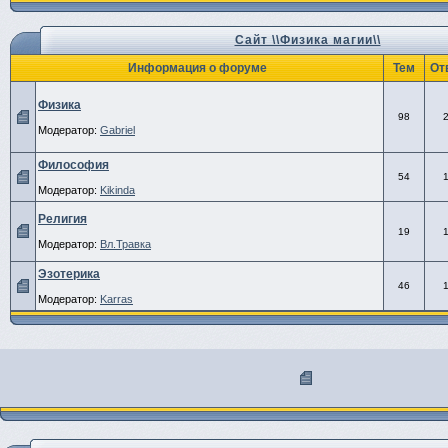
Сайт \\Физика магии\\
Информация о форуме
Тем
От
Физика
98
Модератор:
Gabriel
Философия
54
Модератор:
Kikinda
Религия
19
Модератор:
Вл.Травка
Эзотерика
46
Модератор:
Karras