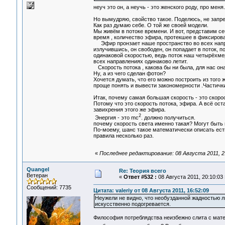
неуч это он, а неучь - это женского роду, про меня
Но вымудряю, свойство такое. Поделюсь, не запр
Как раз думаю себе. О той же своей модели.
Мы живём в потоке времени. И вот, представим се
время , количество эфира, протекшее в фиксиров
Эфир пронзает наше пространство во всех направ
излучившись, он свободен, он попадает в поток, п
одинаковой скоростью, ведь поток наш четырёхмерн
всех направлениях одинаково летит.
Скорость потока , какова бы ни была, для нас она
Ну, а из чего сделан фотон?
Хочется думать, что его можно построить из того 
проще понять и вывести закономерности .Частички
Итак, почему самая большая скорость - это скоро
Потому что это скорость потока, эфира. А всё ос
завихрения этого же эфира.
2
Энергия - это mc
. должно получиться.
почему скорость света именно такая? Могут быть 
По-моему, шанс такое математически описать есть
правила несколько раз.
«
Последнее редактирование: 08 Августа 2011, 
Quangel
Re: Теория всего
Ветеран
«
Ответ #532 :
08 Августа 2011, 20:10:03 
Сообщений: 7735
Цитата: valeriy от 08 Августа 2011, 16:52:09
Неужели не видно, что необузданной жадностью л
искусственно подогревается.
Философия потреблядства неизбежно слита с мате