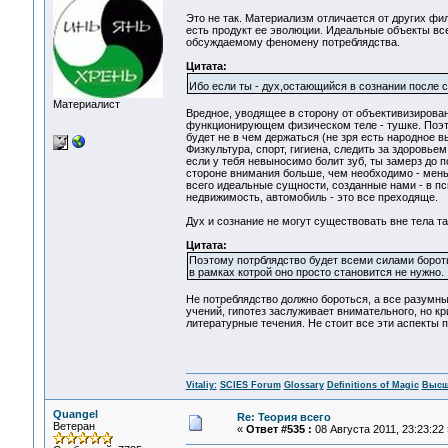
Это не так. Материализм отличается от других фи
есть продукт ее эволюции. Идеальные объекты вс
обсуждаемому феномену потреблядства.
Цитата:
Ибо если ты - дух,остающийся в сознании после с
Материалист
Вредное, уводящее в сторону от объективизирова
функционирующем физическом теле - тушке. Поэто
будет не в чем держаться (не зря есть народное 
Физкультура, спорт, гигиена, следить за здоровье
если у тебя невыносимо болит зуб, ты замерз до 
стороне внимания больше, чем необходимо - мень
всего идеальные сущности, созданные нами - в пс
недвижимость, автомобиль - это все преходяще.
Дух и сознание не могут существовать вне тела т
Цитата:
Поэтому потрблядство будет всеми силами бороть
в рамках котрой оно просто становится не нужно.
Не потреблядство должно бороться, а все разумны
учений, гипотез заслуживает внимательного, но кр
литературные течения. Не стоит все эти аспекты п
Vitaliy:
SCIES Forum
Glossary
Definitions of Magic
Высш
Quangel
Re: Теория всего
Ветеран
«
Ответ #535 :
08 Августа 2011, 23:23:22 