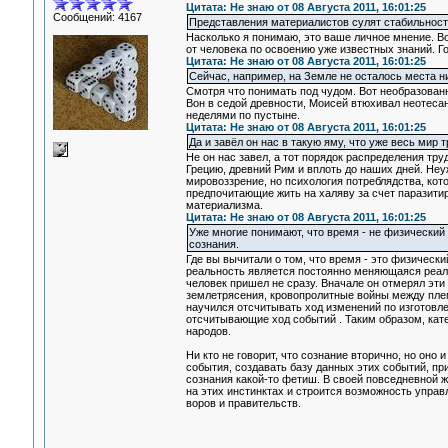
Цитата: Не знаю от 08 Августа 2011, 16:01:25
Сообщений: 4167
Представления материалистов сулят стабильность
Насколько я понимаю, это ваше личное мнение. В
от человека по освоению уже известных знаний. Го
Цитата: Не знаю от 08 Августа 2011, 16:01:25
Сейчас, например, на Земле не осталось места ни 
Смотря что понимать под чудом. Вот необразован
Вон в седой древности, Моисей втюхивал неотеса
неделями по пустыне.
Цитата: Не знаю от 08 Августа 2011, 16:01:25
Да и завёл он нас в такую яму, что уже весь мир 
Не он нас завел, а тот порядок распределения тр
Грецию, древний Рим и вплоть до наших дней. Не
мировоззрение, но психология потреблядства, кот
предпочитающие жить на халяву за счет паразитир
материализма.
Цитата: Не знаю от 08 Августа 2011, 16:01:25
Уже многие понимают, что время - не физический 
сознания.
Где вы вычитали о том, что время - это физически
реальность является постоянно меняющаяся реаль
человек пришел не сразу. Вначале он отмерял эти
землетрясения, кровопролитные войны между плем
научился отсчитывать ход изменений по изготовлен
отсчитывающие ход событий . Таким образом, кате
народов.
Ни кто не говорит, что сознание вторично, но оно
события, создавать базу данных этих событий, п
сознания какой-то фетиш. В своей повседневной 
на этих инстинктах и строится возможность управ
воров и правительств.