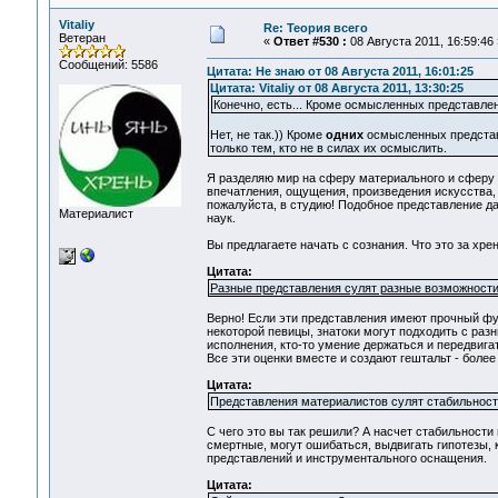
Vitaliy
Re: Теория всего
Ветеран
«
Ответ #530 :
08 Августа 2011, 16:59:46 
Сообщений: 5586
Цитата: Не знаю от 08 Августа 2011, 16:01:25
Цитата: Vitaliy от 08 Августа 2011, 13:30:25
Конечно, есть... Кроме осмысленных представле
Нет, не так.)) Кроме
одних
осмысленных представ
только тем, кто не в силах их осмыслить.
Я разделяю мир на сферу материального и сферу 
впечатления, ощущения, произведения искусства, 
пожалуйста, в студию! Подобное представление д
Материалист
наук.
Вы предлагаете начать с сознания. Что это за хрен
Цитата:
Разные представления сулят разные возможности
Верно! Если эти представления имеют прочный фу
некоторой певицы, знатоки могут подходить с разн
исполнения, кто-то умение держаться и передвигат
Все эти оценки вместе и создают гештальт - более
Цитата:
Представления материалистов сулят стабильность
C чего это вы так решили? А насчет стабильности 
смертные, могут ошибаться, выдвигать гипотезы,
представлений и инструментального оснащения.
Цитата: