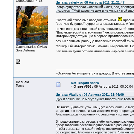
Сообщений: 7735
Цитата: valeriy от 08 Августа 2011, 21:21:47
Когда существовал Советский Союз, все, преимуще
лозунгом. "Мой адрес не дом и не улица - мой ад
Советский этнос был народом-стоиком.
Красная
"светлое будущее",суррогат апокатастасиса. А "и
не что иное,как стоический космополитизм,объяв
"Диалектический материализм" как мировоззрение
материи,существующие в борьбе противоположност
возник слишком рано. До появления квантвой физ
"пещерный материализм" - локальный реализм. Без
Сaementarius Civitas
Solis Aeterna
Как только души остыли,мгновенно нырнули в низ
«Осенний Ангел прячется в дождях. В листве янтарн
Не знаю
Re: Теория всего
Гость
«
Ответ #536 :
09 Августа 2011, 00:00:04 
Цитата: Vitaliy от 08 Августа 2011, 21:44:09
Дух и сознание не могут существовать вне тела 
Не также. Давайте уточним. Дух и сознание не мог
энергия
, и в точности
как энергия
могут переход
Аналогия духа и сознания - с энергией - полная: ду
В продолжение разговора, в чём основная разниц
представления постоянно упираются в разного род
чтобы связаться с какой-нибудь внеземной цивили
со скоростью, близкой к скорости света. Это как 