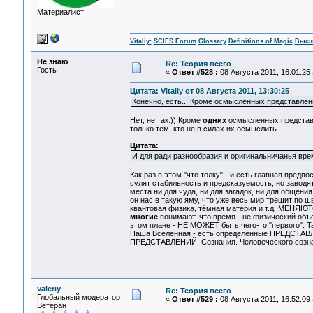
Материалист
Vitaliy:
SCIES Forum
Glossary
Definitions of Magic
Высш
Не знаю
Re: Теория всего
Гость
«
Ответ #528 :
08 Августа 2011, 16:01:25 
Цитата: Vitaliy от 08 Августа 2011, 13:30:25
Конечно, есть... Кроме осмысленных представлен
Нет, не так.)) Кроме
одних
осмысленных представ
только тем, кто не в силах их осмыслить.
Цитата:
И для ради разнообразия и оригинальничанья врем
Как раз в этом "что толку" - и есть главная предпо
сулят стабильность и предсказуемость, но заводя
места ни для чуда, ни для загадок, ни для общения
он нас в такую яму, что уже весь мир трещит по ш
квантовая физика, тёмная материя и т.д. МЕНЯЮТС
многие
понимают, что время - не физический объе
этом плане - НЕ МОЖЕТ быть чего-то "первого". Т
Наша Вселенная - есть определённые ПРЕДСТАВЛЕН
ПРЕДСТАВЛЕНИЙ. Сознания. Человеческого созн
valeriy
Re: Теория всего
Глобальный модератор
«
Ответ #529 :
08 Августа 2011, 16:52:09 
Ветеран