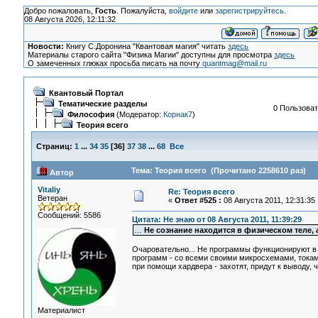
Добро пожаловать,
Гость
. Пожалуйста,
войдите
или
зарегистрируйтесь
.
08 Августа 2026, 12:11:32
Новости:
Книгу С.Доронина "Квантовая магия" читать
здесь
Материалы старого сайта "Физика Магии" доступны для просмотра
здесь
О замеченных глюках просьба писать на почту
quantmag@mail.ru
Квантовый Портал
Тематические разделы
0 Пользоват
Философия
(Модератор:
Корнак7
)
Теория всего
Страниц:
1
...
34
35
[
36
]
37
38
...
68
Все
Тема: Теория всего (Прочитано 2258610 раз)
Автор
Vitaliy
Re: Теория всего
Ветеран
«
Ответ #525 :
08 Августа 2011, 12:31:35 
Сообщений: 5586
Цитата: Не знаю от 08 Августа 2011, 11:39:29
…
Не сознание находится в физическом теле, 
Очаровательно... Не программы функционируют в с
программ - со всеми своими микросхемами, токам
при помощи хардвера - захотят, придут к выводу, ч
Материалист