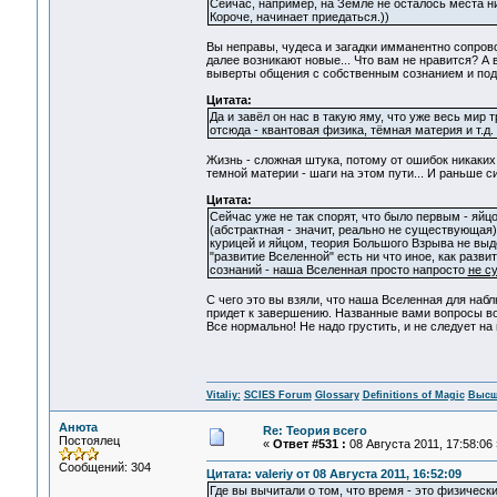
Сейчас, например, на Земле не осталось места ни 
Короче, начинает приедаться.))
Вы неправы, чудеса и загадки имманентно сопрово
далее возникают новые... Что вам не нравится? А 
выверты общения с собственным сознанием и подсо
Цитата:
Да и завёл он нас в такую яму, что уже весь мир 
отсюда - квантовая физика, тёмная материя и т
Жизнь - сложная штука, потому от ошибок никаких 
темной материи - шаги на этом пути... И раньше с
Цитата:
Сейчас уже не так спорят, что было первым - яйц
(абстрактная - значит, реально не существующая
курицей и яйцом, теория Большого Взрыва не вы
"развитие Вселенной" есть ни что иное, как ра
сознаний - наша Вселенная просто напросто
не с
С чего это вы взяли, что наша Вселенная для набл
придет к завершению. Названные вами вопросы во
Все нормально! Не надо грустить, и не следует на 
Vitaliy:
SCIES Forum
Glossary
Definitions of Magic
Высш
Анюта
Re: Теория всего
Постоялец
«
Ответ #531 :
08 Августа 2011, 17:58:06 
Сообщений: 304
Цитата: valeriy от 08 Августа 2011, 16:52:09
Где вы вычитали о том, что время - это физически