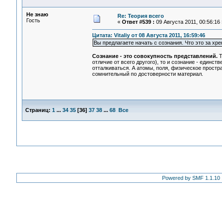
Не знаю
Re: Теория всего
Гость
«
Ответ #539 :
09 Августа 2011, 00:56:16 
Цитата: Vitaliy от 08 Августа 2011, 16:59:46
Вы предлагаете начать с сознания. Что это за хре
Сознание - это совокупность представлений.
Т
отличие от всего другого), то и сознание - единс
отталкиваться. А атомы, поля, физическое пространс
сомнительный по достоверности материал.
Страниц:
1
...
34
35
[
36
]
37
38
...
68
Все
Powered by SMF 1.1.10