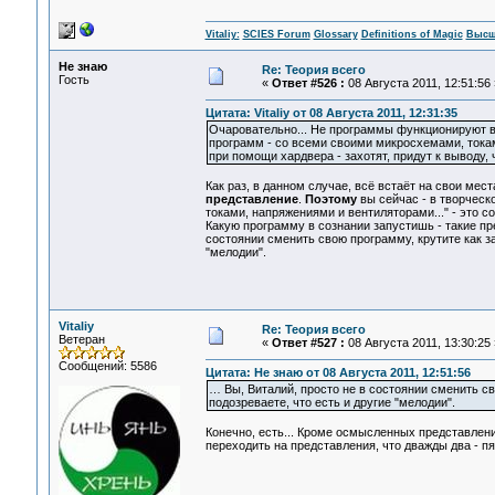
Vitaliy:
SCIES Forum
Glossary
Definitions of Magic
Высш
Не знаю
Re: Теория всего
Гость
«
Ответ #526 :
08 Августа 2011, 12:51:56 
Цитата: Vitaliy от 08 Августа 2011, 12:31:35
Очаровательно... Не программы функционируют в 
программ - со всеми своими микросхемами, токам
при помощи хардвера - захотят, придут к выводу, 
Как раз, в данном случае, всё встаёт на свои мест
представление
.
Поэтому
вы сейчас - в творческ
токами, напряжениями и вентиляторами..." - это с
Какую программу в сознании запустишь - такие пр
состоянии сменить свою программу, крутите как за
"мелодии".
Vitaliy
Re: Теория всего
Ветеран
«
Ответ #527 :
08 Августа 2011, 13:30:25 
Сообщений: 5586
Цитата: Не знаю от 08 Августа 2011, 12:51:56
… Вы, Виталий, просто не в состоянии сменить св
подозреваете, что есть и другие "мелодии".
Конечно, есть... Кроме осмысленных представлен
переходить на представления, что дважды два - пят