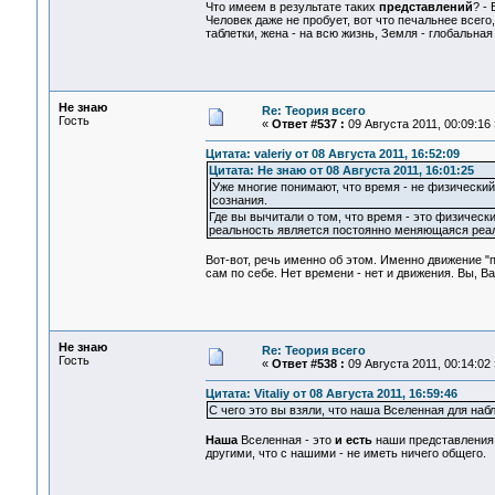
Что имеем в результате таких
представлений
? -
Человек даже не пробует, вот что печальнее всего, 
таблетки, жена - на всю жизнь, Земля - глобальная 
Не знаю
Re: Теория всего
Гость
«
Ответ #537 :
09 Августа 2011, 00:09:16 
Цитата: valeriy от 08 Августа 2011, 16:52:09
Цитата: Не знаю от 08 Августа 2011, 16:01:25
Уже многие понимают, что время - не физический 
сознания.
Где вы вычитали о том, что время - это физическ
реальность является постоянно меняющаяся реал
Вот-вот, речь именно об этом. Именно движение 
сам по себе. Нет времени - нет и движения. Вы, В
Не знаю
Re: Теория всего
Гость
«
Ответ #538 :
09 Августа 2011, 00:14:02 
Цитата: Vitaliy от 08 Августа 2011, 16:59:46
С чего это вы взяли, что наша Вселенная для наб
Наша
Вселенная - это
и есть
наши представления
другими, что с нашими - не иметь ничего общего.