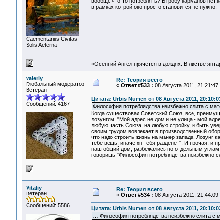
вообще что-то потреблять? В гробу карманов нет,к
в рамках котрой оно просто становится не нужно.
Сaementarius Civitas
Solis Aeterna
«Осенний Ангел прячется в дождях. В листве янтарн
valeriy
Re: Теория всего
Глобальный модератор
«
Ответ #533 :
08 Августа 2011, 21:21:47 
Ветеран
Цитата: Urbis Numen от 08 Августа 2011, 20:10:0
Сообщений: 4167
Философия потреблядства неизбежно слита с ма
Когда существовал Советский Союз, все, преимуще
лозунгом. "Мой адрес не дом и не улица - мой адр
любую часть Союза, на любую стройку, и быть уве
своим трудом вовлекает в производственный обор
что надо строить жизнь на манер запада. Лозунг 
тебе вещь, иначе он тебя разденет". И прочая, и п
наш общий дом, разбежались по отдельным углам,
говоришь "Философия потреблядства неизбежно с
Vitaliy
Re: Теория всего
Ветеран
«
Ответ #534 :
08 Августа 2011, 21:44:09 
Сообщений: 5586
Цитата: Urbis Numen от 08 Августа 2011, 20:10:0
… Философия потреблядства неизбежно слита с 