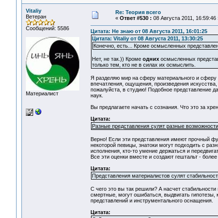
Vitaliy
Re: Теория всего
Ветеран
«
Ответ #530 :
08 Августа 2011, 16:59:46 
Сообщений: 5586
Цитата: Не знаю от 08 Августа 2011, 16:01:25
Цитата: Vitaliy от 08 Августа 2011, 13:30:25
Конечно, есть... Кроме осмысленных представле
Нет, не так.)) Кроме
одних
осмысленных представ
только тем, кто не в силах их осмыслить.
Я разделяю мир на сферу материального и сферу 
впечатления, ощущения, произведения искусства, 
пожалуйста, в студию! Подобное представление д
Материалист
наук.
Вы предлагаете начать с сознания. Что это за хрен
Цитата:
Разные представления сулят разные возможности
Верно! Если эти представления имеют прочный фу
некоторой певицы, знатоки могут подходить с разн
исполнения, кто-то умение держаться и передвигат
Все эти оценки вместе и создают гештальт - более
Цитата:
Представления материалистов сулят стабильность
C чего это вы так решили? А насчет стабильности 
смертные, могут ошибаться, выдвигать гипотезы,
представлений и инструментального оснащения.
Цитата: