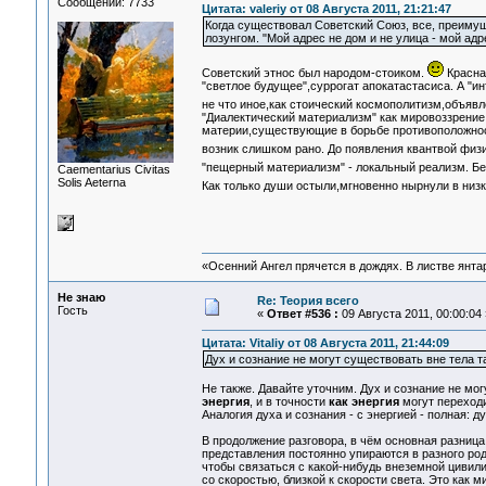
Сообщений: 7733
Цитата: valeriy от 08 Августа 2011, 21:21:47
Когда существовал Советский Союз, все, преимуще
лозунгом. "Мой адрес не дом и не улица - мой ад
Советский этнос был народом-стоиком.
Красная
"светлое будущее",суррогат апокатастасиса. А "и
не что иное,как стоический космополитизм,объяв
"Диалектический материализм" как мировоззрение
материи,существующие в борьбе противоположност
возник слишком рано. До появления квантвой физ
"пещерный материализм" - локальный реализм. Без
Сaementarius Civitas
Solis Aeterna
Как только души остыли,мгновенно нырнули в низ
«Осенний Ангел прячется в дождях. В листве янтарн
Не знаю
Re: Теория всего
Гость
«
Ответ #536 :
09 Августа 2011, 00:00:04 
Цитата: Vitaliy от 08 Августа 2011, 21:44:09
Дух и сознание не могут существовать вне тела 
Не также. Давайте уточним. Дух и сознание не мог
энергия
, и в точности
как энергия
могут переход
Аналогия духа и сознания - с энергией - полная: ду
В продолжение разговора, в чём основная разниц
представления постоянно упираются в разного род
чтобы связаться с какой-нибудь внеземной цивили
со скоростью, близкой к скорости света. Это как 