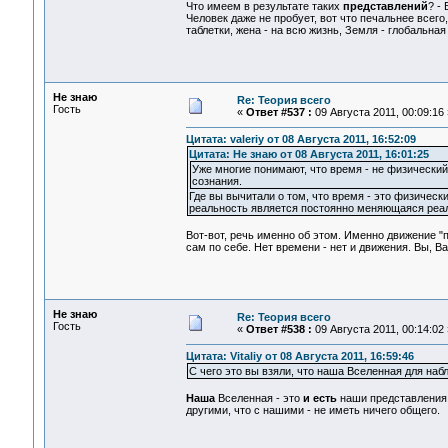
Что имеем в результате таких
представлений
? -
Человек даже не пробует, вот что печальнее всего, 
таблетки, жена - на всю жизнь, Земля - глобальная 
Не знаю
Re: Теория всего
Гость
«
Ответ #537 :
09 Августа 2011, 00:09:16 
Цитата: valeriy от 08 Августа 2011, 16:52:09
Цитата: Не знаю от 08 Августа 2011, 16:01:25
Уже многие понимают, что время - не физический 
сознания.
Где вы вычитали о том, что время - это физическ
реальность является постоянно меняющаяся реал
Вот-вот, речь именно об этом. Именно движение 
сам по себе. Нет времени - нет и движения. Вы, В
Не знаю
Re: Теория всего
Гость
«
Ответ #538 :
09 Августа 2011, 00:14:02 
Цитата: Vitaliy от 08 Августа 2011, 16:59:46
С чего это вы взяли, что наша Вселенная для наб
Наша
Вселенная - это
и есть
наши представления
другими, что с нашими - не иметь ничего общего.