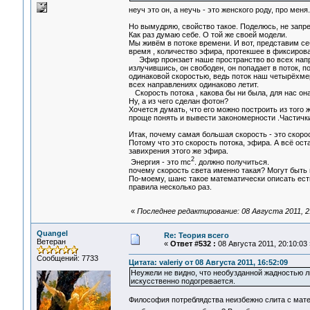
неуч это он, а неучь - это женского роду, про меня
Но вымудряю, свойство такое. Поделюсь, не запр
Как раз думаю себе. О той же своей модели.
Мы живём в потоке времени. И вот, представим се
время , количество эфира, протекшее в фиксиров
Эфир пронзает наше пространство во всех направ
излучившись, он свободен, он попадает в поток, п
одинаковой скоростью, ведь поток наш четырёхмерн
всех направлениях одинаково летит.
Скорость потока , какова бы ни была, для нас она
Ну, а из чего сделан фотон?
Хочется думать, что его можно построить из того 
проще понять и вывести закономерности .Частички
Итак, почему самая большая скорость - это скоро
Потому что это скорость потока, эфира. А всё ос
завихрения этого же эфира.
2
Энергия - это mc
. должно получиться.
почему скорость света именно такая? Могут быть 
По-моему, шанс такое математически описать есть
правила несколько раз.
«
Последнее редактирование: 08 Августа 2011, 
Quangel
Re: Теория всего
Ветеран
«
Ответ #532 :
08 Августа 2011, 20:10:03 
Сообщений: 7733
Цитата: valeriy от 08 Августа 2011, 16:52:09
Неужели не видно, что необузданной жадностью л
искусственно подогревается.
Философия потреблядства неизбежно слита с мате