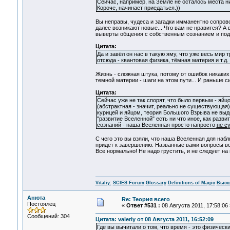
Сейчас, например, на Земле не осталось места ни 
Короче, начинает приедаться.))
Вы неправы, чудеса и загадки имманентно сопрово
далее возникают новые... Что вам не нравится? А 
выверты общения с собственным сознанием и подсо
Цитата:
Да и завёл он нас в такую яму, что уже весь мир 
отсюда - квантовая физика, тёмная материя и т
Жизнь - сложная штука, потому от ошибок никаких 
темной материи - шаги на этом пути... И раньше с
Цитата:
Сейчас уже не так спорят, что было первым - яйц
(абстрактная - значит, реально не существующая
курицей и яйцом, теория Большого Взрыва не вы
"развитие Вселенной" есть ни что иное, как ра
сознаний - наша Вселенная просто напросто
не с
С чего это вы взяли, что наша Вселенная для набл
придет к завершению. Названные вами вопросы во
Все нормально! Не надо грустить, и не следует на 
Vitaliy:
SCIES Forum
Glossary
Definitions of Magic
Высш
Анюта
Re: Теория всего
Постоялец
«
Ответ #531 :
08 Августа 2011, 17:58:06 
Сообщений: 304
Цитата: valeriy от 08 Августа 2011, 16:52:09
Где вы вычитали о том, что время - это физически