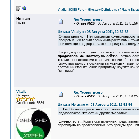
Vitaliy:
SCIES Forum
Glossary
Definitions of Magic
Высш
Не знаю
Re: Теория всего
Гость
«
Ответ #526 :
08 Августа 2011, 12:51:56 
Цитата: Vitaliy от 08 Августа 2011, 12:31:35
Очаровательно... Не программы функционируют в 
программ - со всеми своими микросхемами, токам
при помощи хардвера - захотят, придут к выводу, 
Как раз, в данном случае, всё встаёт на свои мест
представление
.
Поэтому
вы сейчас - в творческ
токами, напряжениями и вентиляторами..." - это с
Какую программу в сознании запустишь - такие пр
состоянии сменить свою программу, крутите как за
"мелодии".
Vitaliy
Re: Теория всего
Ветеран
«
Ответ #527 :
08 Августа 2011, 13:30:25 
Сообщений: 5586
Цитата: Не знаю от 08 Августа 2011, 12:51:56
… Вы, Виталий, просто не в состоянии сменить св
подозреваете, что есть и другие "мелодии".
Конечно, есть... Кроме осмысленных представлен
переходить на представления, что дважды два - пят