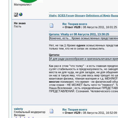
Материалист
Vitaliy:
SCIES Forum
Glossary
Definitions of Magic
Высш
Не знаю
Re: Теория всего
Гость
«
Ответ #528 :
08 Августа 2011, 16:01:25 
Цитата: Vitaliy от 08 Августа 2011, 13:30:25
Конечно, есть... Кроме осмысленных представлен
Нет, не так.)) Кроме
одних
осмысленных представ
только тем, кто не в силах их осмыслить.
Цитата:
И для ради разнообразия и оригинальничанья врем
Как раз в этом "что толку" - и есть главная предпо
сулят стабильность и предсказуемость, но заводя
места ни для чуда, ни для загадок, ни для общения
он нас в такую яму, что уже весь мир трещит по ш
квантовая физика, тёмная материя и т.д. МЕНЯЮТС
многие
понимают, что время - не физический объе
этом плане - НЕ МОЖЕТ быть чего-то "первого". Т
Наша Вселенная - есть определённые ПРЕДСТАВЛЕН
ПРЕДСТАВЛЕНИЙ. Сознания. Человеческого созн
valeriy
Re: Теория всего
Глобальный модератор
«
Ответ #529 :
08 Августа 2011, 16:52:09 
Ветеран