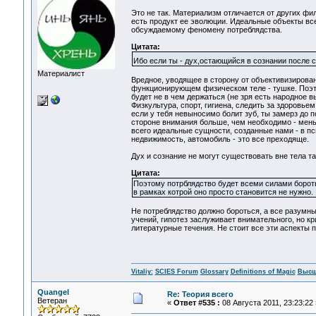
Это не так. Материализм отличается от других фи
есть продукт ее эволюции. Идеальные объекты вс
обсуждаемому феномену потреблядства.
Цитата:
Ибо если ты - дух,остающийся в сознании после с
Материалист
Вредное, уводящее в сторону от объективизирова
функционирующем физическом теле - тушке. Поэто
будет не в чем держаться (не зря есть народное 
Физкультура, спорт, гигиена, следить за здоровье
если у тебя невыносимо болит зуб, ты замерз до 
стороне внимания больше, чем необходимо - мень
всего идеальные сущности, созданные нами - в пс
недвижимость, автомобиль - это все преходяще.
Дух и сознание не могут существовать вне тела т
Цитата:
Поэтому потрблядство будет всеми силами бороть
в рамках котрой оно просто становится не нужно.
Не потреблядство должно бороться, а все разумны
учений, гипотез заслуживает внимательного, но кр
литературные течения. Не стоит все эти аспекты п
Vitaliy:
SCIES Forum
Glossary
Definitions of Magic
Высш
Quangel
Re: Теория всего
Ветеран
«
Ответ #535 :
08 Августа 2011, 23:23:22 