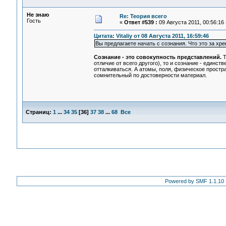
Не знаю
Re: Теория всего
Гость
«
Ответ #539 :
09 Августа 2011, 00:56:16 
Цитата: Vitaliy от 08 Августа 2011, 16:59:46
Вы предлагаете начать с сознания. Что это за хре
Сознание - это совокупность представлений.
Т
отличие от всего другого), то и сознание - единс
отталкиваться. А атомы, поля, физическое пространс
сомнительный по достоверности материал.
Страниц:
1
...
34
35
[
36
]
37
38
...
68
Все
Powered by SMF 1.1.10