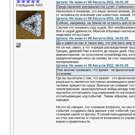
Цитата: Не знаю от 08 Августа 2011, 16:01:25
Сообщений: 4167
Представления материалистов сулят стабильность
Насколько я понимаю, это ваше личное мнение. В
от человека по освоению уже известных знаний. Го
Цитата: Не знаю от 08 Августа 2011, 16:01:25
Сейчас, например, на Земле не осталось места ни 
Смотря что понимать под чудом. Вот необразован
Вон в седой древности, Моисей втюхивал неотеса
неделями по пустыне.
Цитата: Не знаю от 08 Августа 2011, 16:01:25
Да и завёл он нас в такую яму, что уже весь мир 
Не он нас завел, а тот порядок распределения тр
Грецию, древний Рим и вплоть до наших дней. Не
мировоззрение, но психология потреблядства, кот
предпочитающие жить на халяву за счет паразитир
материализма.
Цитата: Не знаю от 08 Августа 2011, 16:01:25
Уже многие понимают, что время - не физический 
сознания.
Где вы вычитали о том, что время - это физически
реальность является постоянно меняющаяся реаль
человек пришел не сразу. Вначале он отмерял эти
землетрясения, кровопролитные войны между плем
научился отсчитывать ход изменений по изготовлен
отсчитывающие ход событий . Таким образом, кате
народов.
Ни кто не говорит, что сознание вторично, но оно
события, создавать базу данных этих событий, п
сознания какой-то фетиш. В своей повседневной 
на этих инстинктах и строится возможность управ
воров и правительств.