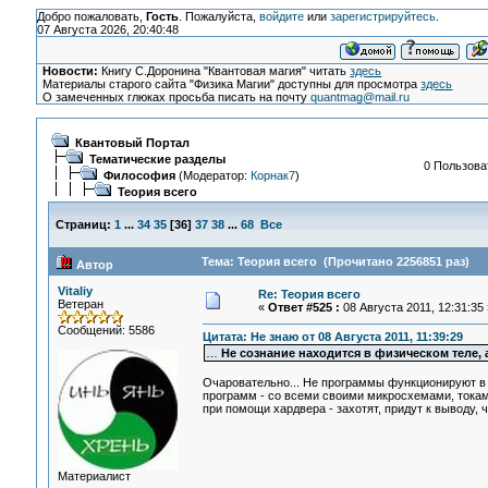
Добро пожаловать,
Гость
. Пожалуйста,
войдите
или
зарегистрируйтесь
.
07 Августа 2026, 20:40:48
Новости:
Книгу С.Доронина "Квантовая магия" читать
здесь
Материалы старого сайта "Физика Магии" доступны для просмотра
здесь
О замеченных глюках просьба писать на почту
quantmag@mail.ru
Квантовый Портал
Тематические разделы
0 Пользоват
Философия
(Модератор:
Корнак7
)
Теория всего
Страниц:
1
...
34
35
[
36
]
37
38
...
68
Все
Тема: Теория всего (Прочитано 2256851 раз)
Автор
Vitaliy
Re: Теория всего
Ветеран
«
Ответ #525 :
08 Августа 2011, 12:31:35 
Сообщений: 5586
Цитата: Не знаю от 08 Августа 2011, 11:39:29
…
Не сознание находится в физическом теле, 
Очаровательно... Не программы функционируют в с
программ - со всеми своими микросхемами, токам
при помощи хардвера - захотят, придут к выводу, ч
Материалист