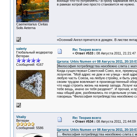
вообще что-то потреблять? В гробу карманов нет,к
в рамках котрой оно просто становится не нужно.
Сaementarius Civitas
Solis Aeterna
«Осенний Ангел прячется в дождях. В листве янтарн
valeriy
Re: Теория всего
Глобальный модератор
«
Ответ #533 :
08 Августа 2011, 21:21:47 
Ветеран
Цитата: Urbis Numen от 08 Августа 2011, 20:10:0
Сообщений: 4167
Философия потреблядства неизбежно слита с ма
Когда существовал Советский Союз, все, преимуще
лозунгом. "Мой адрес не дом и не улица - мой адр
любую часть Союза, на любую стройку, и быть уве
своим трудом вовлекает в производственный обор
что надо строить жизнь на манер запада. Лозунг 
тебе вещь, иначе он тебя разденет". И прочая, и п
наш общий дом, разбежались по отдельным углам,
говоришь "Философия потреблядства неизбежно с
Vitaliy
Re: Теория всего
Ветеран
«
Ответ #534 :
08 Августа 2011, 21:44:09 
Сообщений: 5586
Цитата: Urbis Numen от 08 Августа 2011, 20:10:0
… Философия потреблядства неизбежно слита с 