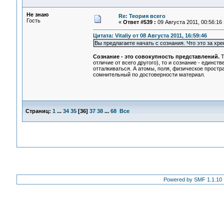
Не знаю
Re: Теория всего
Гость
«
Ответ #539 :
09 Августа 2011, 00:56:16 
Цитата: Vitaliy от 08 Августа 2011, 16:59:46
Вы предлагаете начать с сознания. Что это за хре
Сознание - это совокупность представлений.
Т
отличие от всего другого), то и сознание - единс
отталкиваться. А атомы, поля, физическое пространс
сомнительный по достоверности материал.
Страниц:
1
...
34
35
[
36
]
37
38
...
68
Все
Powered by SMF 1.1.10