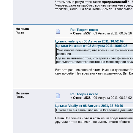
Что имеем в результате таких
представлений
? -
Человек даже не пробует, вот что печальнее всего, 
таблетки, жена - на всю жизнь, Земля - глобальная 
Не знаю
Re: Теория всего
Гость
«
Ответ #537 :
09 Августа 2011, 00:09:16 
Цитата: valeriy от 08 Августа 2011, 16:52:09
Цитата: Не знаю от 08 Августа 2011, 16:01:25
Уже многие понимают, что время - не физический 
сознания.
Где вы вычитали о том, что время - это физическ
реальность является постоянно меняющаяся реал
Вот-вот, речь именно об этом. Именно движение 
сам по себе. Нет времени - нет и движения. Вы, В
Не знаю
Re: Теория всего
Гость
«
Ответ #538 :
09 Августа 2011, 00:14:02 
Цитата: Vitaliy от 08 Августа 2011, 16:59:46
С чего это вы взяли, что наша Вселенная для наб
Наша
Вселенная - это
и есть
наши представления
другими, что с нашими - не иметь ничего общего.