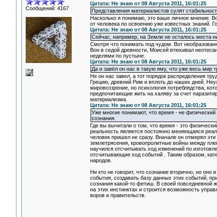
Цитата: Не знаю от 08 Августа 2011, 16:01:25
Сообщений: 4167
Представления материалистов сулят стабильность
Насколько я понимаю, это ваше личное мнение. В
от человека по освоению уже известных знаний. Го
Цитата: Не знаю от 08 Августа 2011, 16:01:25
Сейчас, например, на Земле не осталось места ни 
Смотря что понимать под чудом. Вот необразован
Вон в седой древности, Моисей втюхивал неотеса
неделями по пустыне.
Цитата: Не знаю от 08 Августа 2011, 16:01:25
Да и завёл он нас в такую яму, что уже весь мир 
Не он нас завел, а тот порядок распределения тр
Грецию, древний Рим и вплоть до наших дней. Не
мировоззрение, но психология потреблядства, кот
предпочитающие жить на халяву за счет паразитир
материализма.
Цитата: Не знаю от 08 Августа 2011, 16:01:25
Уже многие понимают, что время - не физический 
сознания.
Где вы вычитали о том, что время - это физически
реальность является постоянно меняющаяся реаль
человек пришел не сразу. Вначале он отмерял эти
землетрясения, кровопролитные войны между плем
научился отсчитывать ход изменений по изготовлен
отсчитывающие ход событий . Таким образом, кате
народов.
Ни кто не говорит, что сознание вторично, но оно
события, создавать базу данных этих событий, п
сознания какой-то фетиш. В своей повседневной 
на этих инстинктах и строится возможность управ
воров и правительств.