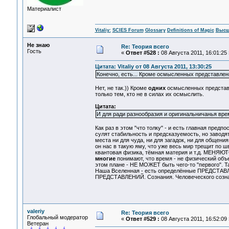
Материалист
Vitaliy:
SCIES Forum
Glossary
Definitions of Magic
Высш
Не знаю
Re: Теория всего
Гость
«
Ответ #528 :
08 Августа 2011, 16:01:25 
Цитата: Vitaliy от 08 Августа 2011, 13:30:25
Конечно, есть... Кроме осмысленных представлен
Нет, не так.)) Кроме
одних
осмысленных представ
только тем, кто не в силах их осмыслить.
Цитата:
И для ради разнообразия и оригинальничанья врем
Как раз в этом "что толку" - и есть главная предпо
сулят стабильность и предсказуемость, но заводя
места ни для чуда, ни для загадок, ни для общения
он нас в такую яму, что уже весь мир трещит по ш
квантовая физика, тёмная материя и т.д. МЕНЯЮТС
многие
понимают, что время - не физический объе
этом плане - НЕ МОЖЕТ быть чего-то "первого". Т
Наша Вселенная - есть определённые ПРЕДСТАВЛЕН
ПРЕДСТАВЛЕНИЙ. Сознания. Человеческого созн
valeriy
Re: Теория всего
Глобальный модератор
«
Ответ #529 :
08 Августа 2011, 16:52:09 
Ветеран