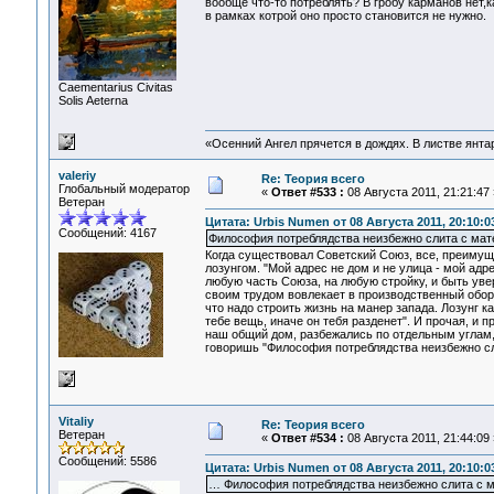
вообще что-то потреблять? В гробу карманов нет,к
в рамках котрой оно просто становится не нужно.
Сaementarius Civitas
Solis Aeterna
«Осенний Ангел прячется в дождях. В листве янтарн
valeriy
Re: Теория всего
Глобальный модератор
«
Ответ #533 :
08 Августа 2011, 21:21:47 
Ветеран
Цитата: Urbis Numen от 08 Августа 2011, 20:10:0
Сообщений: 4167
Философия потреблядства неизбежно слита с ма
Когда существовал Советский Союз, все, преимуще
лозунгом. "Мой адрес не дом и не улица - мой адр
любую часть Союза, на любую стройку, и быть уве
своим трудом вовлекает в производственный обор
что надо строить жизнь на манер запада. Лозунг 
тебе вещь, иначе он тебя разденет". И прочая, и п
наш общий дом, разбежались по отдельным углам,
говоришь "Философия потреблядства неизбежно с
Vitaliy
Re: Теория всего
Ветеран
«
Ответ #534 :
08 Августа 2011, 21:44:09 
Сообщений: 5586
Цитата: Urbis Numen от 08 Августа 2011, 20:10:0
… Философия потреблядства неизбежно слита с 