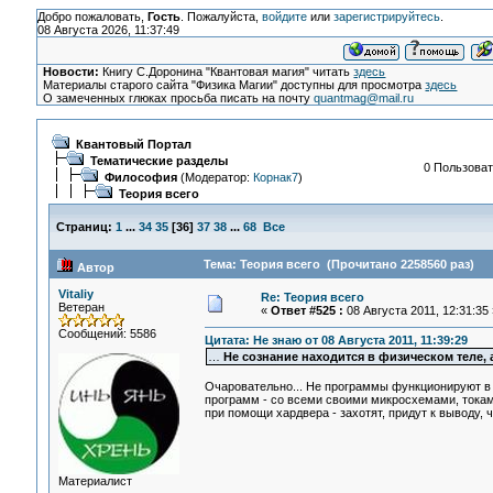
Добро пожаловать,
Гость
. Пожалуйста,
войдите
или
зарегистрируйтесь
.
08 Августа 2026, 11:37:49
Новости:
Книгу С.Доронина "Квантовая магия" читать
здесь
Материалы старого сайта "Физика Магии" доступны для просмотра
здесь
О замеченных глюках просьба писать на почту
quantmag@mail.ru
Квантовый Портал
Тематические разделы
0 Пользоват
Философия
(Модератор:
Корнак7
)
Теория всего
Страниц:
1
...
34
35
[
36
]
37
38
...
68
Все
Тема: Теория всего (Прочитано 2258560 раз)
Автор
Vitaliy
Re: Теория всего
Ветеран
«
Ответ #525 :
08 Августа 2011, 12:31:35 
Сообщений: 5586
Цитата: Не знаю от 08 Августа 2011, 11:39:29
…
Не сознание находится в физическом теле, 
Очаровательно... Не программы функционируют в с
программ - со всеми своими микросхемами, токам
при помощи хардвера - захотят, придут к выводу, ч
Материалист