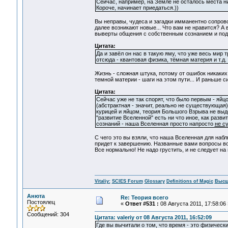
Сейчас, например, на Земле не осталось места ни 
Короче, начинает приедаться.))
Вы неправы, чудеса и загадки имманентно сопрово
далее возникают новые... Что вам не нравится? А 
выверты общения с собственным сознанием и подсо
Цитата:
Да и завёл он нас в такую яму, что уже весь мир 
отсюда - квантовая физика, тёмная материя и т
Жизнь - сложная штука, потому от ошибок никаких 
темной материи - шаги на этом пути... И раньше с
Цитата:
Сейчас уже не так спорят, что было первым - яйц
(абстрактная - значит, реально не существующая
курицей и яйцом, теория Большого Взрыва не вы
"развитие Вселенной" есть ни что иное, как ра
сознаний - наша Вселенная просто напросто
не с
С чего это вы взяли, что наша Вселенная для набл
придет к завершению. Названные вами вопросы во
Все нормально! Не надо грустить, и не следует на 
Vitaliy:
SCIES Forum
Glossary
Definitions of Magic
Высш
Анюта
Re: Теория всего
Постоялец
«
Ответ #531 :
08 Августа 2011, 17:58:06 
Сообщений: 304
Цитата: valeriy от 08 Августа 2011, 16:52:09
Где вы вычитали о том, что время - это физически