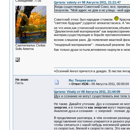
Сообщений: 7735
Цитата: valeriy от 08 Августа 2011, 21:21:47
Когда существовал Советский Союз, все, преимуще
лозунгом. "Мой адрес не дом и не улица - мой ад
Советский этнос был народом-стоиком.
Красная
"светлое будущее",суррогат апокатастасиса. А "и
не что иное,как стоический космополитизм,объяв
"Диалектический материализм" как мировоззрение
материи,существующие в борьбе противоположност
возник слишком рано. До появления квантвой физ
"пещерный материализм" - локальный реализм. Без
Сaementarius Civitas
Solis Aeterna
Как только души остыли,мгновенно нырнули в низ
«Осенний Ангел прячется в дождях. В листве янтарн
Не знаю
Re: Теория всего
Гость
«
Ответ #536 :
09 Августа 2011, 00:00:04 
Цитата: Vitaliy от 08 Августа 2011, 21:44:09
Дух и сознание не могут существовать вне тела 
Не также. Давайте уточним. Дух и сознание не мог
энергия
, и в точности
как энергия
могут переход
Аналогия духа и сознания - с энергией - полная: ду
В продолжение разговора, в чём основная разниц
представления постоянно упираются в разного род
чтобы связаться с какой-нибудь внеземной цивили
со скоростью, близкой к скорости света. Это как 