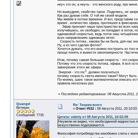
неуч это он, а неучь - это женского роду, про меня
Но вымудряю, свойство такое. Поделюсь, не запр
Как раз думаю себе. О той же своей модели.
Мы живём в потоке времени. И вот, представим се
время , количество эфира, протекшее в фиксиров
Эфир пронзает наше пространство во всех направ
излучившись, он свободен, он попадает в поток, п
одинаковой скоростью, ведь поток наш четырёхмерн
всех направлениях одинаково летит.
Скорость потока , какова бы ни была, для нас она
Ну, а из чего сделан фотон?
Хочется думать, что его можно построить из того 
проще понять и вывести закономерности .Частички
Итак, почему самая большая скорость - это скоро
Потому что это скорость потока, эфира. А всё ос
завихрения этого же эфира.
2
Энергия - это mc
. должно получиться.
почему скорость света именно такая? Могут быть 
По-моему, шанс такое математически описать есть
правила несколько раз.
«
Последнее редактирование: 08 Августа 2011, 
Quangel
Re: Теория всего
Ветеран
«
Ответ #532 :
08 Августа 2011, 20:10:03 
Сообщений: 7735
Цитата: valeriy от 08 Августа 2011, 16:52:09
Неужели не видно, что необузданной жадностью л
искусственно подогревается.
Философия потреблядства неизбежно слита с мате