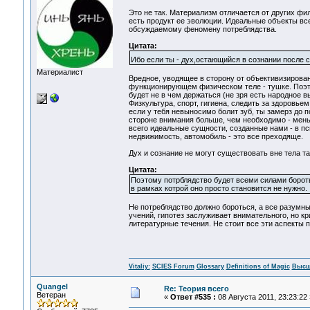
Это не так. Материализм отличается от других фи
есть продукт ее эволюции. Идеальные объекты вс
обсуждаемому феномену потреблядства.
Цитата:
Ибо если ты - дух,остающийся в сознании после с
Материалист
Вредное, уводящее в сторону от объективизирова
функционирующем физическом теле - тушке. Поэто
будет не в чем держаться (не зря есть народное 
Физкультура, спорт, гигиена, следить за здоровье
если у тебя невыносимо болит зуб, ты замерз до 
стороне внимания больше, чем необходимо - мень
всего идеальные сущности, созданные нами - в пс
недвижимость, автомобиль - это все преходяще.
Дух и сознание не могут существовать вне тела т
Цитата:
Поэтому потрблядство будет всеми силами бороть
в рамках котрой оно просто становится не нужно.
Не потреблядство должно бороться, а все разумны
учений, гипотез заслуживает внимательного, но кр
литературные течения. Не стоит все эти аспекты п
Vitaliy:
SCIES Forum
Glossary
Definitions of Magic
Высш
Quangel
Re: Теория всего
Ветеран
«
Ответ #535 :
08 Августа 2011, 23:23:22 