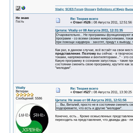
Vitaliy:
SCIES Forum
Glossary
Definitions of Magic
Высш
Не знаю
Re: Теория всего
Гость
«
Ответ #526 :
08 Августа 2011, 12:51:56 
Цитата: Vitaliy от 08 Августа 2011, 12:31:35
Очаровательно... Не программы функционируют в 
программ - со всеми своими микросхемами, токам
при помощи хардвера - захотят, придут к выводу, 
Как раз, в данном случае, всё встаёт на свои мест
представление
.
Поэтому
вы сейчас - в творческ
токами, напряжениями и вентиляторами..." - это с
Какую программу в сознании запустишь - такие пр
состоянии сменить свою программу, крутите как за
"мелодии".
Vitaliy
Re: Теория всего
Ветеран
«
Ответ #527 :
08 Августа 2011, 13:30:25 
Сообщений: 5586
Цитата: Не знаю от 08 Августа 2011, 12:51:56
… Вы, Виталий, просто не в состоянии сменить св
подозреваете, что есть и другие "мелодии".
Конечно, есть... Кроме осмысленных представлен
переходить на представления, что дважды два - пят