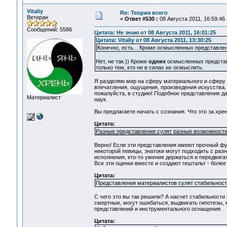
Vitaliy
Re: Теория всего
Ветеран
«
Ответ #530 :
08 Августа 2011, 16:59:46 
Сообщений: 5586
Цитата: Не знаю от 08 Августа 2011, 16:01:25
Цитата: Vitaliy от 08 Августа 2011, 13:30:25
Конечно, есть... Кроме осмысленных представле
Нет, не так.)) Кроме
одних
осмысленных представ
только тем, кто не в силах их осмыслить.
Я разделяю мир на сферу материального и сферу 
впечатления, ощущения, произведения искусства, 
пожалуйста, в студию! Подобное представление д
Материалист
наук.
Вы предлагаете начать с сознания. Что это за хрен
Цитата:
Разные представления сулят разные возможности
Верно! Если эти представления имеют прочный фу
некоторой певицы, знатоки могут подходить с разн
исполнения, кто-то умение держаться и передвигат
Все эти оценки вместе и создают гештальт - более
Цитата:
Представления материалистов сулят стабильность
C чего это вы так решили? А насчет стабильности 
смертные, могут ошибаться, выдвигать гипотезы,
представлений и инструментального оснащения.
Цитата: