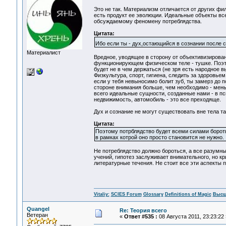
Это не так. Материализм отличается от других фи
есть продукт ее эволюции. Идеальные объекты вс
обсуждаемому феномену потреблядства.
Цитата:
Ибо если ты - дух,остающийся в сознании после с
Материалист
Вредное, уводящее в сторону от объективизирова
функционирующем физическом теле - тушке. Поэто
будет не в чем держаться (не зря есть народное 
Физкультура, спорт, гигиена, следить за здоровье
если у тебя невыносимо болит зуб, ты замерз до 
стороне внимания больше, чем необходимо - мень
всего идеальные сущности, созданные нами - в пс
недвижимость, автомобиль - это все преходяще.
Дух и сознание не могут существовать вне тела т
Цитата:
Поэтому потрблядство будет всеми силами бороть
в рамках котрой оно просто становится не нужно.
Не потреблядство должно бороться, а все разумны
учений, гипотез заслуживает внимательного, но кр
литературные течения. Не стоит все эти аспекты п
Vitaliy:
SCIES Forum
Glossary
Definitions of Magic
Высш
Quangel
Re: Теория всего
Ветеран
«
Ответ #535 :
08 Августа 2011, 23:23:22 