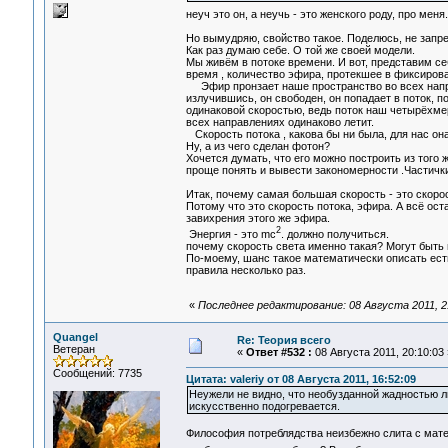
неуч это он, а неучь - это женского роду, про меня
Но вымудряю, свойство такое. Поделюсь, не запр
Как раз думаю себе. О той же своей модели.
Мы живём в потоке времени. И вот, представим се
время , количество эфира, протекшее в фиксиров
Эфир пронзает наше пространство во всех направ
излучившись, он свободен, он попадает в поток, п
одинаковой скоростью, ведь поток наш четырёхмерн
всех направлениях одинаково летит.
Скорость потока , какова бы ни была, для нас она
Ну, а из чего сделан фотон?
Хочется думать, что его можно построить из того 
проще понять и вывести закономерности .Частички
Итак, почему самая большая скорость - это скоро
Потому что это скорость потока, эфира. А всё ос
завихрения этого же эфира.
2
Энергия - это mc
. должно получиться.
почему скорость света именно такая? Могут быть 
По-моему, шанс такое математически описать есть
правила несколько раз.
«
Последнее редактирование: 08 Августа 2011, 
Quangel
Re: Теория всего
Ветеран
«
Ответ #532 :
08 Августа 2011, 20:10:03 
Сообщений: 7735
Цитата: valeriy от 08 Августа 2011, 16:52:09
Неужели не видно, что необузданной жадностью л
искусственно подогревается.
Философия потреблядства неизбежно слита с мате