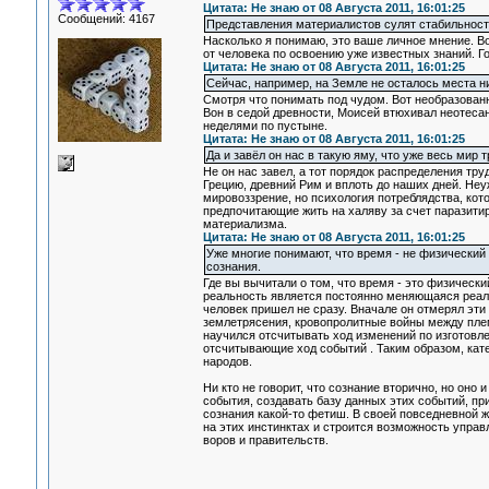
Цитата: Не знаю от 08 Августа 2011, 16:01:25
Сообщений: 4167
Представления материалистов сулят стабильность
Насколько я понимаю, это ваше личное мнение. В
от человека по освоению уже известных знаний. Го
Цитата: Не знаю от 08 Августа 2011, 16:01:25
Сейчас, например, на Земле не осталось места ни 
Смотря что понимать под чудом. Вот необразован
Вон в седой древности, Моисей втюхивал неотеса
неделями по пустыне.
Цитата: Не знаю от 08 Августа 2011, 16:01:25
Да и завёл он нас в такую яму, что уже весь мир 
Не он нас завел, а тот порядок распределения тр
Грецию, древний Рим и вплоть до наших дней. Не
мировоззрение, но психология потреблядства, кот
предпочитающие жить на халяву за счет паразитир
материализма.
Цитата: Не знаю от 08 Августа 2011, 16:01:25
Уже многие понимают, что время - не физический 
сознания.
Где вы вычитали о том, что время - это физически
реальность является постоянно меняющаяся реаль
человек пришел не сразу. Вначале он отмерял эти
землетрясения, кровопролитные войны между плем
научился отсчитывать ход изменений по изготовлен
отсчитывающие ход событий . Таким образом, кате
народов.
Ни кто не говорит, что сознание вторично, но оно
события, создавать базу данных этих событий, п
сознания какой-то фетиш. В своей повседневной 
на этих инстинктах и строится возможность управ
воров и правительств.