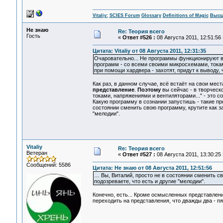
Vitaliy:
SCIES Forum
Glossary
Definitions of Magic
Высш
Не знаю
Re: Теория всего
Гость
«
Ответ #526 :
08 Августа 2011, 12:51:56 
Цитата: Vitaliy от 08 Августа 2011, 12:31:35
Очаровательно... Не программы функционируют в 
программ - со всеми своими микросхемами, токам
при помощи хардвера - захотят, придут к выводу, 
Как раз, в данном случае, всё встаёт на свои мест
представление
.
Поэтому
вы сейчас - в творческ
токами, напряжениями и вентиляторами..." - это с
Какую программу в сознании запустишь - такие пр
состоянии сменить свою программу, крутите как за
"мелодии".
Vitaliy
Re: Теория всего
Ветеран
«
Ответ #527 :
08 Августа 2011, 13:30:25 
Сообщений: 5586
Цитата: Не знаю от 08 Августа 2011, 12:51:56
… Вы, Виталий, просто не в состоянии сменить св
подозреваете, что есть и другие "мелодии".
Конечно, есть... Кроме осмысленных представлен
переходить на представления, что дважды два - пят