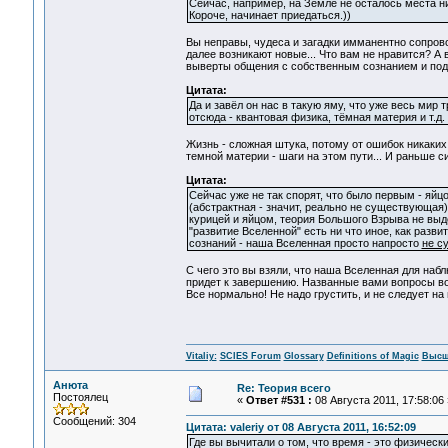
Сейчас, например, на Земле не осталось места ни 
Короче, начинает приедаться.))
Вы неправы, чудеса и загадки имманентно сопрово
далее возникают новые... Что вам не нравится? А 
выверты общения с собственным сознанием и подсо
Цитата:
Да и завёл он нас в такую яму, что уже весь мир 
отсюда - квантовая физика, тёмная материя и т
Жизнь - сложная штука, потому от ошибок никаких 
темной материи - шаги на этом пути... И раньше с
Цитата:
Сейчас уже не так спорят, что было первым - яйц
(абстрактная - значит, реально не существующая
курицей и яйцом, теория Большого Взрыва не вы
"развитие Вселенной" есть ни что иное, как ра
сознаний - наша Вселенная просто напросто
не с
С чего это вы взяли, что наша Вселенная для набл
придет к завершению. Названные вами вопросы во
Все нормально! Не надо грустить, и не следует на 
Vitaliy:
SCIES Forum
Glossary
Definitions of Magic
Высш
Анюта
Re: Теория всего
Постоялец
«
Ответ #531 :
08 Августа 2011, 17:58:06 
Сообщений: 304
Цитата: valeriy от 08 Августа 2011, 16:52:09
Где вы вычитали о том, что время - это физически