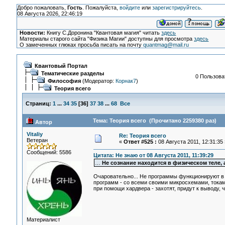
Добро пожаловать,
Гость
. Пожалуйста,
войдите
или
зарегистрируйтесь
.
08 Августа 2026, 22:46:19
Новости:
Книгу С.Доронина "Квантовая магия" читать
здесь
Материалы старого сайта "Физика Магии" доступны для просмотра
здесь
О замеченных глюках просьба писать на почту
quantmag@mail.ru
Квантовый Портал
Тематические разделы
0 Пользоват
Философия
(Модератор:
Корнак7
)
Теория всего
Страниц:
1
...
34
35
[
36
]
37
38
...
68
Все
Тема: Теория всего (Прочитано 2259380 раз)
Автор
Vitaliy
Re: Теория всего
Ветеран
«
Ответ #525 :
08 Августа 2011, 12:31:35 
Сообщений: 5586
Цитата: Не знаю от 08 Августа 2011, 11:39:29
…
Не сознание находится в физическом теле, 
Очаровательно... Не программы функционируют в с
программ - со всеми своими микросхемами, токам
при помощи хардвера - захотят, придут к выводу, ч
Материалист