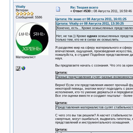
Vitaliy
Re: Теория всего
Ветеран
«
Ответ #530 :
08 Августа 2011, 16:59:46 
Сообщений: 5586
Цитата: Не знаю от 08 Августа 2011, 16:01:25
Цитата: Vitaliy от 08 Августа 2011, 13:30:25
Конечно, есть... Кроме осмысленных представле
Нет, не так.)) Кроме
одних
осмысленных представ
только тем, кто не в силах их осмыслить.
Я разделяю мир на сферу материального и сферу 
впечатления, ощущения, произведения искусства, 
пожалуйста, в студию! Подобное представление д
Материалист
наук.
Вы предлагаете начать с сознания. Что это за хрен
Цитата:
Разные представления сулят разные возможности
Верно! Если эти представления имеют прочный фу
некоторой певицы, знатоки могут подходить с разн
исполнения, кто-то умение держаться и передвигат
Все эти оценки вместе и создают гештальт - более
Цитата:
Представления материалистов сулят стабильность
C чего это вы так решили? А насчет стабильности 
смертные, могут ошибаться, выдвигать гипотезы,
представлений и инструментального оснащения.
Цитата: