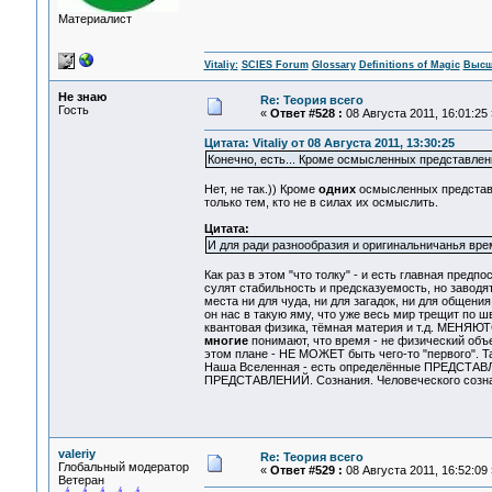
Материалист
Vitaliy:
SCIES Forum
Glossary
Definitions of Magic
Высш
Не знаю
Re: Теория всего
Гость
«
Ответ #528 :
08 Августа 2011, 16:01:25 
Цитата: Vitaliy от 08 Августа 2011, 13:30:25
Конечно, есть... Кроме осмысленных представлен
Нет, не так.)) Кроме
одних
осмысленных представ
только тем, кто не в силах их осмыслить.
Цитата:
И для ради разнообразия и оригинальничанья врем
Как раз в этом "что толку" - и есть главная предпо
сулят стабильность и предсказуемость, но заводя
места ни для чуда, ни для загадок, ни для общения
он нас в такую яму, что уже весь мир трещит по ш
квантовая физика, тёмная материя и т.д. МЕНЯЮТС
многие
понимают, что время - не физический объе
этом плане - НЕ МОЖЕТ быть чего-то "первого". Т
Наша Вселенная - есть определённые ПРЕДСТАВЛЕН
ПРЕДСТАВЛЕНИЙ. Сознания. Человеческого созн
valeriy
Re: Теория всего
Глобальный модератор
«
Ответ #529 :
08 Августа 2011, 16:52:09 
Ветеран