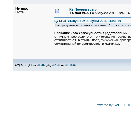
Не знаю
Re: Теория всего
Гость
«
Ответ #539 :
09 Августа 2011, 00:56:16 
Цитата: Vitaliy от 08 Августа 2011, 16:59:46
Вы предлагаете начать с сознания. Что это за хре
Сознание - это совокупность представлений.
Т
отличие от всего другого), то и сознание - единс
отталкиваться. А атомы, поля, физическое пространс
сомнительный по достоверности материал.
Страниц:
1
...
34
35
[
36
]
37
38
...
68
Все
Powered by SMF 1.1.10