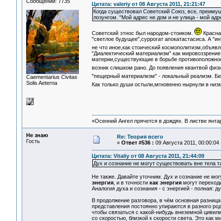
Сообщений: 7735
Цитата: valeriy от 08 Августа 2011, 21:21:47
Когда существовал Советский Союз, все, преимуще
лозунгом. "Мой адрес не дом и не улица - мой ад
Советский этнос был народом-стоиком.
Красная
"светлое будущее",суррогат апокатастасиса. А "и
не что иное,как стоический космополитизм,объяв
"Диалектический материализм" как мировоззрение
материи,существующие в борьбе противоположност
возник слишком рано. До появления квантвой физ
"пещерный материализм" - локальный реализм. Без
Сaementarius Civitas
Solis Aeterna
Как только души остыли,мгновенно нырнули в низ
«Осенний Ангел прячется в дождях. В листве янтарн
Не знаю
Re: Теория всего
Гость
«
Ответ #536 :
09 Августа 2011, 00:00:04 
Цитата: Vitaliy от 08 Августа 2011, 21:44:09
Дух и сознание не могут существовать вне тела 
Не также. Давайте уточним. Дух и сознание не мог
энергия
, и в точности
как энергия
могут переход
Аналогия духа и сознания - с энергией - полная: ду
В продолжение разговора, в чём основная разниц
представления постоянно упираются в разного род
чтобы связаться с какой-нибудь внеземной цивили
со скоростью, близкой к скорости света. Это как 