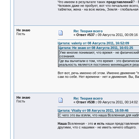
Что имеем в результате таких
представлений
? -
Человек даже не пробует, вот что печальнее всего, 
таблетки, жена - на всю жизнь, Земля - глобальная 
Не знаю
Re: Теория всего
Гость
«
Ответ #537 :
09 Августа 2011, 00:09:16 
Цитата: valeriy от 08 Августа 2011, 16:52:09
Цитата: Не знаю от 08 Августа 2011, 16:01:25
Уже многие понимают, что время - не физический 
сознания.
Где вы вычитали о том, что время - это физическ
реальность является постоянно меняющаяся реал
Вот-вот, речь именно об этом. Именно движение 
сам по себе. Нет времени - нет и движения. Вы, В
Не знаю
Re: Теория всего
Гость
«
Ответ #538 :
09 Августа 2011, 00:14:02 
Цитата: Vitaliy от 08 Августа 2011, 16:59:46
С чего это вы взяли, что наша Вселенная для наб
Наша
Вселенная - это
и есть
наши представления
другими, что с нашими - не иметь ничего общего.