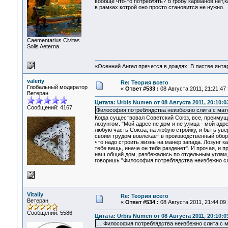
вообще что-то потреблять? В гробу карманов нет,к
в рамках котрой оно просто становится не нужно.
Сaementarius Civitas
Solis Aeterna
«Осенний Ангел прячется в дождях. В листве янтарн
valeriy
Re: Теория всего
Глобальный модератор
«
Ответ #533 :
08 Августа 2011, 21:21:47 
Ветеран
Цитата: Urbis Numen от 08 Августа 2011, 20:10:0
Сообщений: 4167
Философия потреблядства неизбежно слита с ма
Когда существовал Советский Союз, все, преимуще
лозунгом. "Мой адрес не дом и не улица - мой адр
любую часть Союза, на любую стройку, и быть уве
своим трудом вовлекает в производственный обор
что надо строить жизнь на манер запада. Лозунг 
тебе вещь, иначе он тебя разденет". И прочая, и п
наш общий дом, разбежались по отдельным углам,
говоришь "Философия потреблядства неизбежно с
Vitaliy
Re: Теория всего
Ветеран
«
Ответ #534 :
08 Августа 2011, 21:44:09 
Сообщений: 5586
Цитата: Urbis Numen от 08 Августа 2011, 20:10:0
… Философия потреблядства неизбежно слита с 