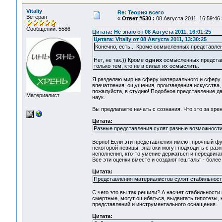
Vitaliy
Re: Теория всего
Ветеран
«
Ответ #530 :
08 Августа 2011, 16:59:46 
Сообщений: 5586
Цитата: Не знаю от 08 Августа 2011, 16:01:25
Цитата: Vitaliy от 08 Августа 2011, 13:30:25
Конечно, есть... Кроме осмысленных представле
Нет, не так.)) Кроме
одних
осмысленных представ
только тем, кто не в силах их осмыслить.
Я разделяю мир на сферу материального и сферу 
впечатления, ощущения, произведения искусства, 
пожалуйста, в студию! Подобное представление д
Материалист
наук.
Вы предлагаете начать с сознания. Что это за хрен
Цитата:
Разные представления сулят разные возможности
Верно! Если эти представления имеют прочный фу
некоторой певицы, знатоки могут подходить с разн
исполнения, кто-то умение держаться и передвигат
Все эти оценки вместе и создают гештальт - более
Цитата:
Представления материалистов сулят стабильность
C чего это вы так решили? А насчет стабильности 
смертные, могут ошибаться, выдвигать гипотезы,
представлений и инструментального оснащения.
Цитата: