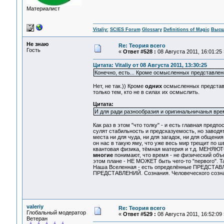
Материалист
Vitaliy:
SCIES Forum
Glossary
Definitions of Magic
Высш
Не знаю
Re: Теория всего
Гость
«
Ответ #528 :
08 Августа 2011, 16:01:25 
Цитата: Vitaliy от 08 Августа 2011, 13:30:25
Конечно, есть... Кроме осмысленных представлен
Нет, не так.)) Кроме
одних
осмысленных представ
только тем, кто не в силах их осмыслить.
Цитата:
И для ради разнообразия и оригинальничанья врем
Как раз в этом "что толку" - и есть главная предпо
сулят стабильность и предсказуемость, но заводя
места ни для чуда, ни для загадок, ни для общения
он нас в такую яму, что уже весь мир трещит по ш
квантовая физика, тёмная материя и т.д. МЕНЯЮТС
многие
понимают, что время - не физический объе
этом плане - НЕ МОЖЕТ быть чего-то "первого". Т
Наша Вселенная - есть определённые ПРЕДСТАВЛЕН
ПРЕДСТАВЛЕНИЙ. Сознания. Человеческого созн
valeriy
Re: Теория всего
Глобальный модератор
«
Ответ #529 :
08 Августа 2011, 16:52:09 
Ветеран