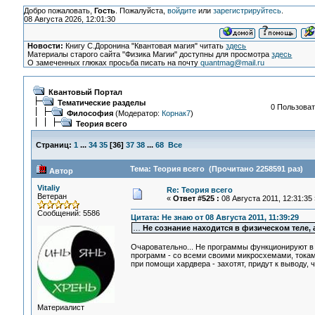
Добро пожаловать,
Гость
. Пожалуйста,
войдите
или
зарегистрируйтесь
.
08 Августа 2026, 12:01:30
Новости:
Книгу С.Доронина "Квантовая магия" читать
здесь
Материалы старого сайта "Физика Магии" доступны для просмотра
здесь
О замеченных глюках просьба писать на почту
quantmag@mail.ru
Квантовый Портал
Тематические разделы
0 Пользоват
Философия
(Модератор:
Корнак7
)
Теория всего
Страниц:
1
...
34
35
[
36
]
37
38
...
68
Все
Тема: Теория всего (Прочитано 2258591 раз)
Автор
Vitaliy
Re: Теория всего
Ветеран
«
Ответ #525 :
08 Августа 2011, 12:31:35 
Сообщений: 5586
Цитата: Не знаю от 08 Августа 2011, 11:39:29
…
Не сознание находится в физическом теле, 
Очаровательно... Не программы функционируют в с
программ - со всеми своими микросхемами, токам
при помощи хардвера - захотят, придут к выводу, ч
Материалист