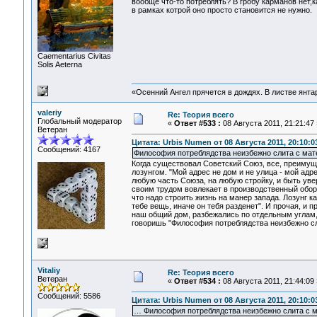
вообще что-то потреблять? В гробу карманов нет,к
в рамках котрой оно просто становится не нужно.
Сaementarius Civitas
Solis Aeterna
«Осенний Ангел прячется в дождях. В листве янтарн
valeriy
Re: Теория всего
Глобальный модератор
«
Ответ #533 :
08 Августа 2011, 21:21:47 
Ветеран
Цитата: Urbis Numen от 08 Августа 2011, 20:10:0
Сообщений: 4167
Философия потреблядства неизбежно слита с ма
Когда существовал Советский Союз, все, преимуще
лозунгом. "Мой адрес не дом и не улица - мой адр
любую часть Союза, на любую стройку, и быть уве
своим трудом вовлекает в производственный обор
что надо строить жизнь на манер запада. Лозунг 
тебе вещь, иначе он тебя разденет". И прочая, и п
наш общий дом, разбежались по отдельным углам,
говоришь "Философия потреблядства неизбежно с
Vitaliy
Re: Теория всего
Ветеран
«
Ответ #534 :
08 Августа 2011, 21:44:09 
Сообщений: 5586
Цитата: Urbis Numen от 08 Августа 2011, 20:10:0
… Философия потреблядства неизбежно слита с 