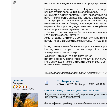
неуч это он, а неучь - это женского роду, про меня
Но вымудряю, свойство такое. Поделюсь, не запр
Как раз думаю себе. О той же своей модели.
Мы живём в потоке времени. И вот, представим се
время , количество эфира, протекшее в фиксиров
Эфир пронзает наше пространство во всех направ
излучившись, он свободен, он попадает в поток, п
одинаковой скоростью, ведь поток наш четырёхмерн
всех направлениях одинаково летит.
Скорость потока , какова бы ни была, для нас она
Ну, а из чего сделан фотон?
Хочется думать, что его можно построить из того 
проще понять и вывести закономерности .Частички
Итак, почему самая большая скорость - это скоро
Потому что это скорость потока, эфира. А всё ос
завихрения этого же эфира.
2
Энергия - это mc
. должно получиться.
почему скорость света именно такая? Могут быть 
По-моему, шанс такое математически описать есть
правила несколько раз.
«
Последнее редактирование: 08 Августа 2011, 
Quangel
Re: Теория всего
Ветеран
«
Ответ #532 :
08 Августа 2011, 20:10:03 
Сообщений: 7735
Цитата: valeriy от 08 Августа 2011, 16:52:09
Неужели не видно, что необузданной жадностью л
искусственно подогревается.
Философия потреблядства неизбежно слита с мате