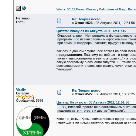
Vitaliy:
SCIES Forum
Glossary
Definitions of Magic
Высш
Не знаю
Re: Теория всего
Гость
«
Ответ #526 :
08 Августа 2011, 12:51:56 
Цитата: Vitaliy от 08 Августа 2011, 12:31:35
Очаровательно... Не программы функционируют в 
программ - со всеми своими микросхемами, токам
при помощи хардвера - захотят, придут к выводу, 
Как раз, в данном случае, всё встаёт на свои мест
представление
.
Поэтому
вы сейчас - в творческ
токами, напряжениями и вентиляторами..." - это с
Какую программу в сознании запустишь - такие пр
состоянии сменить свою программу, крутите как за
"мелодии".
Vitaliy
Re: Теория всего
Ветеран
«
Ответ #527 :
08 Августа 2011, 13:30:25 
Сообщений: 5586
Цитата: Не знаю от 08 Августа 2011, 12:51:56
… Вы, Виталий, просто не в состоянии сменить св
подозреваете, что есть и другие "мелодии".
Конечно, есть... Кроме осмысленных представлен
переходить на представления, что дважды два - пят