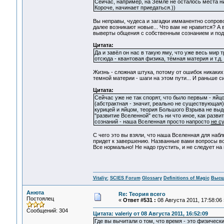
Сейчас, например, на Земле не осталось места ни 
Короче, начинает приедаться.))
Вы неправы, чудеса и загадки имманентно сопрово
далее возникают новые... Что вам не нравится? А 
выверты общения с собственным сознанием и подсо
Цитата:
Да и завёл он нас в такую яму, что уже весь мир 
отсюда - квантовая физика, тёмная материя и т
Жизнь - сложная штука, потому от ошибок никаких 
темной материи - шаги на этом пути... И раньше с
Цитата:
Сейчас уже не так спорят, что было первым - яйц
(абстрактная - значит, реально не существующая
курицей и яйцом, теория Большого Взрыва не вы
"развитие Вселенной" есть ни что иное, как ра
сознаний - наша Вселенная просто напросто
не с
С чего это вы взяли, что наша Вселенная для набл
придет к завершению. Названные вами вопросы во
Все нормально! Не надо грустить, и не следует на 
Vitaliy:
SCIES Forum
Glossary
Definitions of Magic
Высш
Анюта
Re: Теория всего
Постоялец
«
Ответ #531 :
08 Августа 2011, 17:58:06 
Сообщений: 304
Цитата: valeriy от 08 Августа 2011, 16:52:09
Где вы вычитали о том, что время - это физически