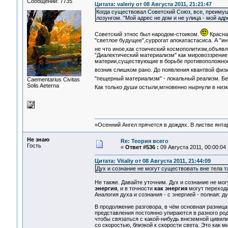
Сообщений: 7735
Цитата: valeriy от 08 Августа 2011, 21:21:47
Когда существовал Советский Союз, все, преимуще
лозунгом. "Мой адрес не дом и не улица - мой ад
Советский этнос был народом-стоиком.
Красная
"светлое будущее",суррогат апокатастасиса. А "и
не что иное,как стоический космополитизм,объяв
"Диалектический материализм" как мировоззрение
материи,существующие в борьбе противоположност
возник слишком рано. До появления квантвой физ
"пещерный материализм" - локальный реализм. Без
Сaementarius Civitas
Solis Aeterna
Как только души остыли,мгновенно нырнули в низ
«Осенний Ангел прячется в дождях. В листве янтарн
Не знаю
Re: Теория всего
Гость
«
Ответ #536 :
09 Августа 2011, 00:00:04 
Цитата: Vitaliy от 08 Августа 2011, 21:44:09
Дух и сознание не могут существовать вне тела 
Не также. Давайте уточним. Дух и сознание не мог
энергия
, и в точности
как энергия
могут переход
Аналогия духа и сознания - с энергией - полная: ду
В продолжение разговора, в чём основная разниц
представления постоянно упираются в разного род
чтобы связаться с какой-нибудь внеземной цивили
со скоростью, близкой к скорости света. Это как 