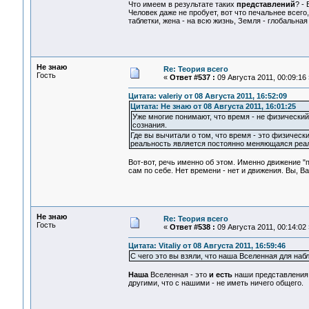
Что имеем в результате таких
представлений
? -
Человек даже не пробует, вот что печальнее всего, 
таблетки, жена - на всю жизнь, Земля - глобальная 
Не знаю
Re: Теория всего
Гость
«
Ответ #537 :
09 Августа 2011, 00:09:16 
Цитата: valeriy от 08 Августа 2011, 16:52:09
Цитата: Не знаю от 08 Августа 2011, 16:01:25
Уже многие понимают, что время - не физический 
сознания.
Где вы вычитали о том, что время - это физическ
реальность является постоянно меняющаяся реал
Вот-вот, речь именно об этом. Именно движение 
сам по себе. Нет времени - нет и движения. Вы, В
Не знаю
Re: Теория всего
Гость
«
Ответ #538 :
09 Августа 2011, 00:14:02 
Цитата: Vitaliy от 08 Августа 2011, 16:59:46
С чего это вы взяли, что наша Вселенная для наб
Наша
Вселенная - это
и есть
наши представления
другими, что с нашими - не иметь ничего общего.