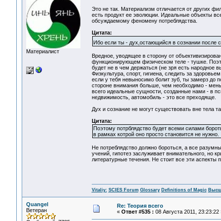
Это не так. Материализм отличается от других фи
есть продукт ее эволюции. Идеальные объекты вс
обсуждаемому феномену потреблядства.
Цитата:
Ибо если ты - дух,остающийся в сознании после с
Материалист
Вредное, уводящее в сторону от объективизирова
функционирующем физическом теле - тушке. Поэто
будет не в чем держаться (не зря есть народное 
Физкультура, спорт, гигиена, следить за здоровье
если у тебя невыносимо болит зуб, ты замерз до 
стороне внимания больше, чем необходимо - мень
всего идеальные сущности, созданные нами - в пс
недвижимость, автомобиль - это все преходяще.
Дух и сознание не могут существовать вне тела т
Цитата:
Поэтому потрблядство будет всеми силами бороть
в рамках котрой оно просто становится не нужно.
Не потреблядство должно бороться, а все разумны
учений, гипотез заслуживает внимательного, но кр
литературные течения. Не стоит все эти аспекты п
Vitaliy:
SCIES Forum
Glossary
Definitions of Magic
Высш
Quangel
Re: Теория всего
Ветеран
«
Ответ #535 :
08 Августа 2011, 23:23:22 