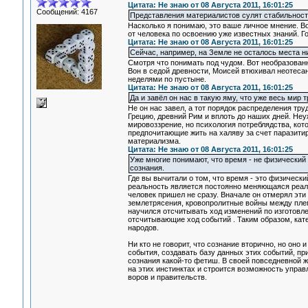
Цитата: Не знаю от 08 Августа 2011, 16:01:25
Сообщений: 4167
Представления материалистов сулят стабильность
Насколько я понимаю, это ваше личное мнение. В
от человека по освоению уже известных знаний. Го
Цитата: Не знаю от 08 Августа 2011, 16:01:25
Сейчас, например, на Земле не осталось места ни 
Смотря что понимать под чудом. Вот необразован
Вон в седой древности, Моисей втюхивал неотеса
неделями по пустыне.
Цитата: Не знаю от 08 Августа 2011, 16:01:25
Да и завёл он нас в такую яму, что уже весь мир 
Не он нас завел, а тот порядок распределения тр
Грецию, древний Рим и вплоть до наших дней. Не
мировоззрение, но психология потреблядства, кот
предпочитающие жить на халяву за счет паразитир
материализма.
Цитата: Не знаю от 08 Августа 2011, 16:01:25
Уже многие понимают, что время - не физический 
сознания.
Где вы вычитали о том, что время - это физически
реальность является постоянно меняющаяся реаль
человек пришел не сразу. Вначале он отмерял эти
землетрясения, кровопролитные войны между плем
научился отсчитывать ход изменений по изготовлен
отсчитывающие ход событий . Таким образом, кате
народов.
Ни кто не говорит, что сознание вторично, но оно
события, создавать базу данных этих событий, п
сознания какой-то фетиш. В своей повседневной 
на этих инстинктах и строится возможность управ
воров и правительств.