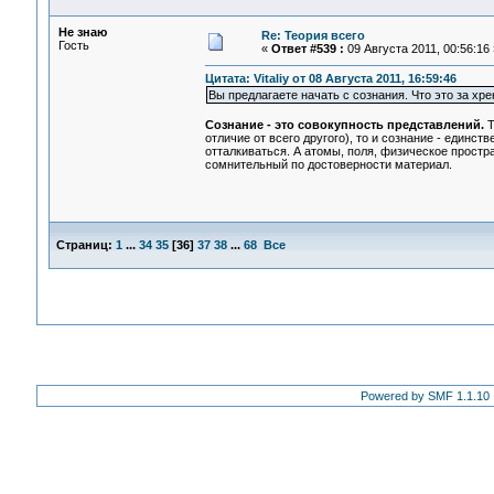
Не знаю
Re: Теория всего
Гость
«
Ответ #539 :
09 Августа 2011, 00:56:16 
Цитата: Vitaliy от 08 Августа 2011, 16:59:46
Вы предлагаете начать с сознания. Что это за хре
Сознание - это совокупность представлений.
Т
отличие от всего другого), то и сознание - единс
отталкиваться. А атомы, поля, физическое пространс
сомнительный по достоверности материал.
Страниц:
1
...
34
35
[
36
]
37
38
...
68
Все
Powered by SMF 1.1.10