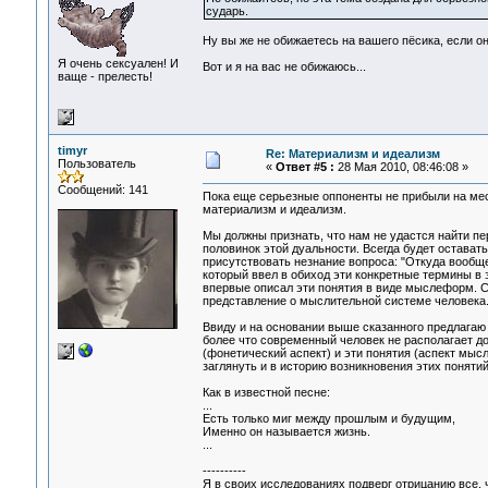
сударь.
Ну вы же не обижаетесь на вашего пёсика, если о
Я очень сексуален! И
Вот и я на вас не обижаюсь...
ваще - прелесть!
timyr
Re: Материализм и идеализм
Пользователь
«
Ответ #5 :
28 Мая 2010, 08:46:08 »
Сообщений: 141
Пока еще серьезные оппоненты не прибыли на мес
материализм и идеализм.
Мы должны признать, что нам не удастся найти пе
половинок этой дуальности. Всегда будет остават
присутствовать незнание вопроса: "Откуда вообщ
который ввел в обиход эти конкретные термины в э
впервые описал эти понятия в виде мыслеформ. Се
представление о мыслительной системе человека
Ввиду и на основании выше сказанного предлагаю 
более что современный человек не располагает до
(фонетический аспект) и эти понятия (аспект мы
заглянуть и в историю возникновения этих понятий
Как в известной песне:
...
Есть только миг между прошлым и будущим,
Именно он называется жизнь.
...
----------
Я в своих исследованиях подверг отрицанию все, 