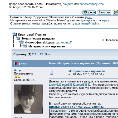
Добро пожаловать,
Гость
. Пожалуйста,
войдите
или
зарегистрируйтесь
.
08 Августа 2026, 07:23:42
Новости:
Книгу С.Доронина "Квантовая магия" читать
здесь
Материалы старого сайта "Физика Магии" доступны для просмотра
здесь
О замеченных глюках просьба писать на почту
quantmag@mail.ru
Квантовый Портал
Тематические разделы
0 Пользоват
Философия
(Модератор:
Корнак7
)
Материализм и идеализм
Страниц:
[
1
]
2
3
...
23
Все
Тема: Материализм и идеализм (Прочитано 840
Автор
timyr
Материализм и идеализм
Пользователь
«
:
28 Мая 2010, 07:28:36 »
Сообщений: 141
Данная тема появилась в результате договоренно
topic=227.msg33832#msg33832
. Мы решили (по мое
наибольшей степени. Данную договоренность можн
кому как понравится.
Надеюсь, что каждый из участников дискуссии выне
бессмысленной.
Виталий свои интересы обозначил так:
Цитата: Vitaliy от 27 Мая 2010, 15:54:42
Что до меня - у меня очень узенький диапазон ин
телепатия (трансментальные коммуникации), психо
работами Гришаева... У вас, как я понял, гораздо