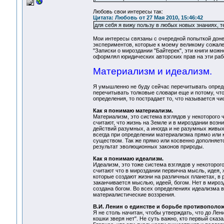
Любовь свои интересы так:
Цитата: Любовь от 27 Мая 2010, 15:46:42
для себя я вижу пользу в любых новых знаниях, т
Мои интересы связаны с очередной попыткой доне
экспериментов, которые к моему великому сожале
"Записки о мироздании "Байтерек", эти книги можн
оформлял юридических авторских прав на эти рабо
Материализм и идеализм.
Я умышленно не буду сейчас перечитывать определ
перечитывать толковые словари еще и потому, чт
определения, то пострадает то, что называется ч
Как я понимаю материализм.
Материализм, это система взглядов у некоторого 
считают, что жизнь на Земле и в мироздании воз
действий разумных, а иногда и не разумных живых
всегда при определении материализма прямо или 
существом. Так же прямо или косвенно дополняется
результат эволюционных законов природы.
Как я понимаю идеализм.
Идеализм, это тоже система взглядов у некоторог
считают что в мироздании первична мысль, идея,
которые создают жизни на различных планетах, в 
заканчивается мыслью, идеей, богом. Нет в миро
создана богом. Во всех определениях идеализма в
материалистические воззрения.
В.И. Ленин о единстве и борьбе противополож
Я не столь начитан, чтобы утверждать, что до Лен
кошки зверя нет". Не суть важно, кто первый сказ