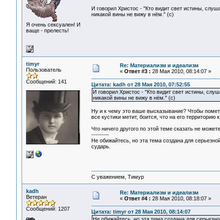
И говорил Христос - "Кто видит свет истины, слуша
никакой вины не вижу в нём." (с)
Я очень сексуален! И
ваще - прелесть!
timyr
Re: Материализм и идеализм
Пользователь
«
Ответ #3 :
28 Мая 2010, 08:14:07 »
Сообщений: 141
Цитата: kadh от 28 Мая 2010, 07:52:55
И говорил Христос - "Кто видит свет истины, слуш
никакой вины не вижу в нём." (с)
Ну и к чему это ваше высказывание? Чтобы помети
все кустики метит, боится, что на его территорию к
Что ничего другого по этой теме сказать не може
---------
Не обижайтесь, но эта тема создана для серьезно
сударь.
С уважением, Тимур
kadh
Re: Материализм и идеализм
Ветеран
«
Ответ #4 :
28 Мая 2010, 08:18:07 »
Сообщений: 1207
Цитата: timyr от 28 Мая 2010, 08:14:07
Не обижайтесь, но эта тема создана для серьезн