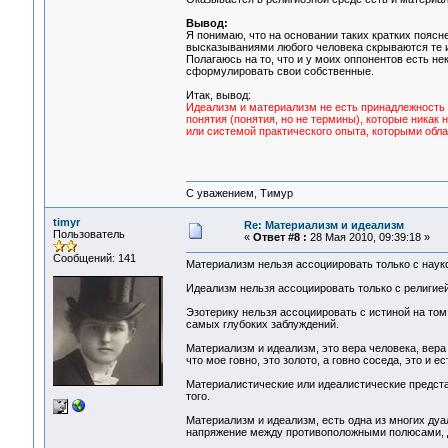
Вывод:
Я понимаю, что на основании таких кратких пояс
высказываниями любого человека скрываются те ил
Полагаюсь на то, что и у моих оппонентов есть не
сформулировать свои собственные.
Итак, вывод:
Идеализм и материализм не есть принадлежность н
понятия (понятия, но не термины), которые никак н
или системой практического опыта, которыми обл
С уважением, Тимур
timyr
Re: Материализм и идеализм
Пользователь
«
Ответ #8 :
28 Мая 2010, 09:39:18 »
Сообщений: 141
Материализм нельзя ассоциировать только с науко
Идеализм нельзя ассоциировать только с религией
Эзотерику нельзя ассоциировать с истиной на том 
самых глубоких заблуждений.
Материализм и идеализм, это вера человека, вера
что мое говно, это золото, а говно соседа, это и е
Материалистические или идеалистические предста
того.
Материализм и идеализм, есть одна из многих ду
напряжение между противоположными полюсами, д