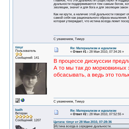
Главное, что эти дуальности существуют и подде
дуальности поддерживаются тем самым богом, ко
эволюции, значит и для бога и для эволюции зако
Как ни крути, а наличие этой дуальности говорит
самой себя как рационального образа мышления. 
которая утверждает, что истина всегда лежит посе
С уважением, Тимур
timyr
Re: Материализм и идеализм
Пользователь
«
Ответ #1 :
28 Мая 2010, 07:34:26 »
Сообщений: 141
В процессе дискуссии предла
А то мы так до морковкиных 
обсасывать, а ведь это толь
С уважением, Тимур
kadh
Re: Материализм и идеализм
Ветеран
«
Ответ #2 :
28 Мая 2010, 07:52:55 »
Сообщений: 1207
Цитата: timyr от 28 Мая 2010, 07:28:36
Истина всегда в середине дуальности.