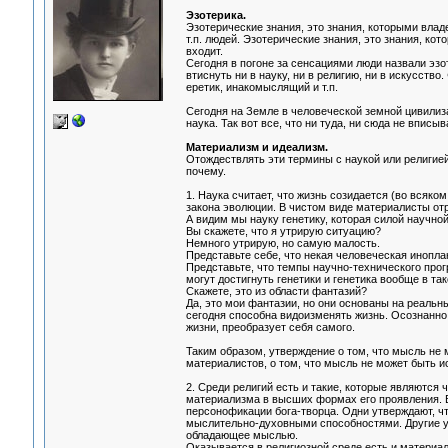
Эзотерика.
Эзотерические знания, это знания, которыми влад
т.п. людей. Эзотерические знания, это знания, кот
входит.
Сегодня в погоне за сенсациями люди назвали эзо
втиснуть ни в науку, ни в религию, ни в искусств
еретик, инакомыслящий и т.п.
Сегодня на Земле в человеческой земной цивилиз
наука. Так вот все, что ни туда, ни сюда не вписыв
Материализм и идеализм.
Отождествлять эти термины с наукой или религией
почему.
1. Наука считает, что жизнь созидается (во всяко
закона эволюции. В чистом виде материалисты отр
А видим мы науку генетику, которая силой научн
Вы скажете, что я утрирую ситуацию?
Немного утрирую, но самую малость.
Представьте себе, что некая человеческая иноплан
Представьте, что темпы научно-технического прог
могут достигнуть генетики и генетика вообще в та
Скажете, это из области фантазий?
Да, это мои фантазии, но они основаны на реальн
сегодня способна видоизменять жизнь. Осознанно
жизни, преобразует себя самого.
Таким образом, утверждение о том, что мысль не
материалистов, о том, что мысль не может быть 
2. Среди религий есть и такие, которые являются
материализма в высших формах его проявления. 
персонофикации бога-творца. Одни утверждают, ч
мыслительно-духовными способностями. Другие утв
обладающее мыслью.
Оказывается в религиозной среде есть и материа