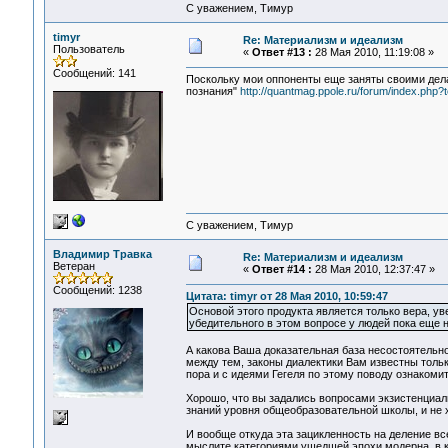
С уважением, Тимур
timyr
Re: Материализм и идеализм
Пользователь
«
Ответ #13 :
28 Мая 2010, 11:19:08 »
Сообщений: 141
Поскольку мои оппоненты еще заняты своими дела
познания"
http://quantmag.ppole.ru/forum/index.php?
С уважением, Тимур
Владимир Травка
Re: Материализм и идеализм
Ветеран
«
Ответ #14 :
28 Мая 2010, 12:37:47 »
Сообщений: 1238
Цитата: timyr от 28 Мая 2010, 10:59:47
Основой этого продукта является только вера, у
убедительного в этом вопросе у людей пока еще н
А какова Ваша доказательная база несостоятельнос
между тем, законы диалектики Вам известны толь
пора и с идеями Гегеля по этому поводу ознакоми
Хорошо, что вы задались вопросами экзистенциаль
знаний уровня общеобразовательной школы, и не х
И вообще откуда эта зацикленность на деление вс
мыслите категориями ушедшей эпохи модерна, в к