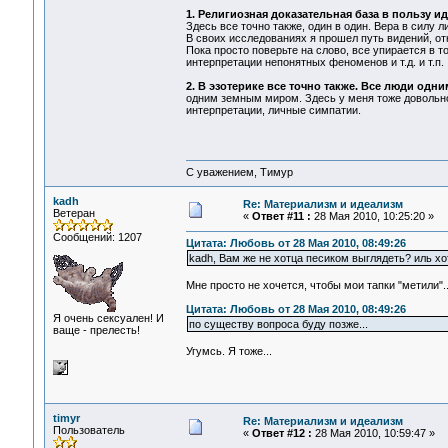
1. Религиозная доказательная база в пользу и
Здесь все точно также, один в один. Вера в силу 
В своих исследованиях я прошел путь видений, о
Пока просто поверьте на слово, все упирается в т
интерпретации непонятных феноменов и т.д. и т.п.
2. В эзотерике все точно также. Все люди одн
одним земным миром. Здесь у меня тоже довольно
интерпретации, личные симпатии.
С уважением, Тимур
kadh
Re: Материализм и идеализм
Ветеран
«
Ответ #11 :
28 Мая 2010, 10:25:20 »
Сообщений: 1207
Цитата: Любовь от 28 Мая 2010, 08:49:26
kadh, Вам же не хотца песиком выглядеть? иль х
Мне просто не хочется, чтобы мои тапки "метили"...
Цитата: Любовь от 28 Мая 2010, 08:49:26
Я очень сексуален! И
по существу вопроса буду позже...
ваще - прелесть!
Угумсь. Я тоже...
timyr
Re: Материализм и идеализм
Пользователь
«
Ответ #12 :
28 Мая 2010, 10:59:47 »