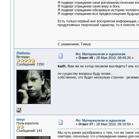
Я подверг отрицанию свои материалистические вз
Я подверг отрицанию свою веру в бога.
Я подверг отрицанию обозримую историю человеч
Я подверг отрицанию все предвосхищения будущего
Есть только первый миг восприятия информации, 
продуктивных творческий характер, то я поясню э
С уважением, Тимур
Любовь
Re: Материализм и идеализм
Ветеран
«
Ответ #6 :
28 Мая 2010, 08:49:26 »
Сообщений: 7250
kadh
, Вам же не хотца песиком выглядеть? иль х
по существу вопроса буду позже...
собственно, это будет несколько строчек - резюме 
timyr
Re: Материализм и идеализм
Пользователь
«
Ответ #7 :
28 Мая 2010, 09:19:59 »
Сообщений: 141
Мы чуть ранее разобрались с тем, что же такое э
повторю, поскольку это утверждение важно для п