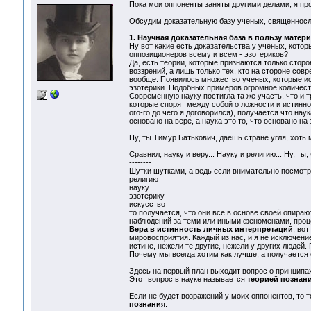
Пока мои оппоненты заняты другими делами, я про
Обсудим доказательную базу ученых, священнослу
1. Научная доказательная база в пользу матер
Ну вот какие есть доказательства у ученых, кот
оппозиционеров всему и всем - эзотериков?
Да, есть теории, которые признаются только сто
воззрений, а лишь только тех, кто на стороне со
вообще. Появилось множество ученых, которые ис
эзотерики. Подобных примеров огромное количест
Современную науку постигла та же участь, что и 
которые спорят между собой о ложности и истиннос
ого-го до чего я договорился), получается что нау
основано на вере, а наука это то, что основано на
Ну, ты Тимур Батькович, даешь стране угля, хоть ме
Сравнил, науку и веру... Науку и религию... Ну, ты, 
--------
Шутки шутками, а ведь если внимательно посмотр
религию
науку
эзотерику
искусство
то получается, что они все в основе своей опираю
наблюдений за теми или иными феноменами, проц
Вера в истинность личных интерпретаций
, во
мировосприятия. Каждый из нас, и я не исключение
истине, нежели те другие, нежели у других людей
Почему мы всегда хотим как лучше, а получается 
Здесь на первый план выходит вопрос о принципа
Этот вопрос в науке называется
теорией познан
Если не будет возражений у моих оппонентов, то 
познания
.