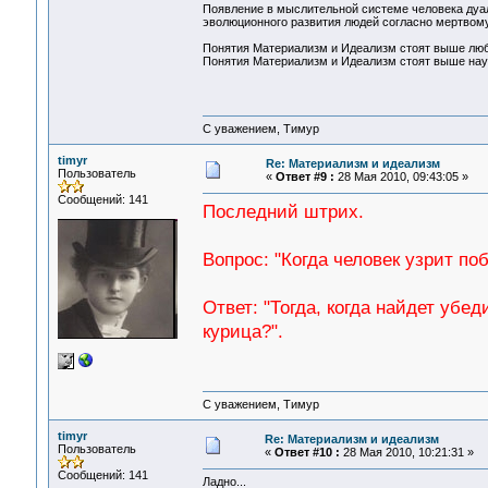
Появление в мыслительной системе человека дуал
эволюционного развития людей согласно мертвому 
Понятия Материализм и Идеализм стоят выше люб
Понятия Материализм и Идеализм стоят выше науч
С уважением, Тимур
timyr
Re: Материализм и идеализм
Пользователь
«
Ответ #9 :
28 Мая 2010, 09:43:05 »
Сообщений: 141
Последний штрих.
Вопрос: "Когда человек узрит п
Ответ: "Тогда, когда найдет убе
курица?".
С уважением, Тимур
timyr
Re: Материализм и идеализм
Пользователь
«
Ответ #10 :
28 Мая 2010, 10:21:31 »
Сообщений: 141
Ладно...