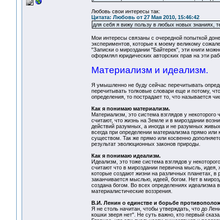
Любовь свои интересы так:
Цитата: Любовь от 27 Мая 2010, 15:46:42
для себя я вижу пользу в любых новых знаниях, т
Мои интересы связаны с очередной попыткой доне
экспериментов, которые к моему великому сожале
"Записки о мироздании "Байтерек", эти книги можн
оформлял юридических авторских прав на эти рабо
Материализм и идеализм.
Я умышленно не буду сейчас перечитывать определ
перечитывать толковые словари еще и потому, чт
определения, то пострадает то, что называется ч
Как я понимаю материализм.
Материализм, это система взглядов у некоторого 
считают, что жизнь на Земле и в мироздании воз
действий разумных, а иногда и не разумных живых
всегда при определении материализма прямо или 
существом. Так же прямо или косвенно дополняется
результат эволюционных законов природы.
Как я понимаю идеализм.
Идеализм, это тоже система взглядов у некоторог
считают что в мироздании первична мысль, идея,
которые создают жизни на различных планетах, в 
заканчивается мыслью, идеей, богом. Нет в миро
создана богом. Во всех определениях идеализма в
материалистические воззрения.
В.И. Ленин о единстве и борьбе противополож
Я не столь начитан, чтобы утверждать, что до Лен
кошки зверя нет". Не суть важно, кто первый сказ