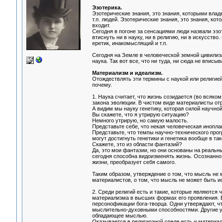
Эзотерика.
Эзотерические знания, это знания, которыми влад
т.п. людей. Эзотерические знания, это знания, кот
входит.
Сегодня в погоне за сенсациями люди назвали эзо
втиснуть ни в науку, ни в религию, ни в искусств
еретик, инакомыслящий и т.п.
Сегодня на Земле в человеческой земной цивилиз
наука. Так вот все, что ни туда, ни сюда не вписыв
Материализм и идеализм.
Отождествлять эти термины с наукой или религией
почему.
1. Наука считает, что жизнь созидается (во всяко
закона эволюции. В чистом виде материалисты отр
А видим мы науку генетику, которая силой научн
Вы скажете, что я утрирую ситуацию?
Немного утрирую, но самую малость.
Представьте себе, что некая человеческая иноплан
Представьте, что темпы научно-технического прог
могут достигнуть генетики и генетика вообще в та
Скажете, это из области фантазий?
Да, это мои фантазии, но они основаны на реальн
сегодня способна видоизменять жизнь. Осознанно
жизни, преобразует себя самого.
Таким образом, утверждение о том, что мысль не
материалистов, о том, что мысль не может быть 
2. Среди религий есть и такие, которые являются
материализма в высших формах его проявления. 
персонофикации бога-творца. Одни утверждают, ч
мыслительно-духовными способностями. Другие утв
обладающее мыслью.
Оказывается в религиозной среде есть и материа