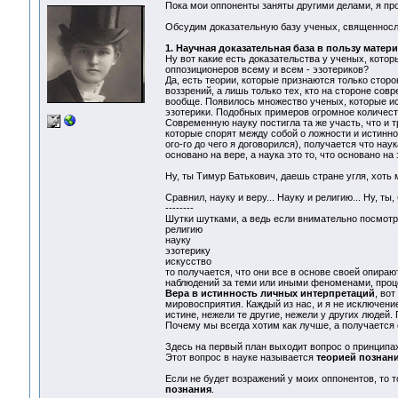
Пока мои оппоненты заняты другими делами, я про
Обсудим доказательную базу ученых, священнослу
1. Научная доказательная база в пользу матер
Ну вот какие есть доказательства у ученых, кот
оппозиционеров всему и всем - эзотериков?
Да, есть теории, которые признаются только сто
воззрений, а лишь только тех, кто на стороне со
вообще. Появилось множество ученых, которые ис
эзотерики. Подобных примеров огромное количест
Современную науку постигла та же участь, что и 
которые спорят между собой о ложности и истиннос
ого-го до чего я договорился), получается что нау
основано на вере, а наука это то, что основано на
Ну, ты Тимур Батькович, даешь стране угля, хоть ме
Сравнил, науку и веру... Науку и религию... Ну, ты, 
--------
Шутки шутками, а ведь если внимательно посмотр
религию
науку
эзотерику
искусство
то получается, что они все в основе своей опираю
наблюдений за теми или иными феноменами, проц
Вера в истинность личных интерпретаций
, во
мировосприятия. Каждый из нас, и я не исключение
истине, нежели те другие, нежели у других людей
Почему мы всегда хотим как лучше, а получается 
Здесь на первый план выходит вопрос о принципа
Этот вопрос в науке называется
теорией познан
Если не будет возражений у моих оппонентов, то 
познания
.