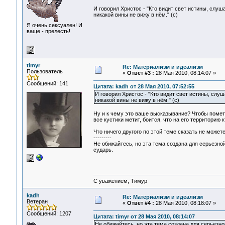
И говорил Христос - "Кто видит свет истины, слуша
никакой вины не вижу в нём." (с)
Я очень сексуален! И
ваще - прелесть!
timyr
Re: Материализм и идеализм
Пользователь
«
Ответ #3 :
28 Мая 2010, 08:14:07 »
Сообщений: 141
Цитата: kadh от 28 Мая 2010, 07:52:55
И говорил Христос - "Кто видит свет истины, слуш
никакой вины не вижу в нём." (с)
Ну и к чему это ваше высказывание? Чтобы помети
все кустики метит, боится, что на его территорию к
Что ничего другого по этой теме сказать не може
---------
Не обижайтесь, но эта тема создана для серьезно
сударь.
С уважением, Тимур
kadh
Re: Материализм и идеализм
Ветеран
«
Ответ #4 :
28 Мая 2010, 08:18:07 »
Сообщений: 1207
Цитата: timyr от 28 Мая 2010, 08:14:07
Не обижайтесь, но эта тема создана для серьезн