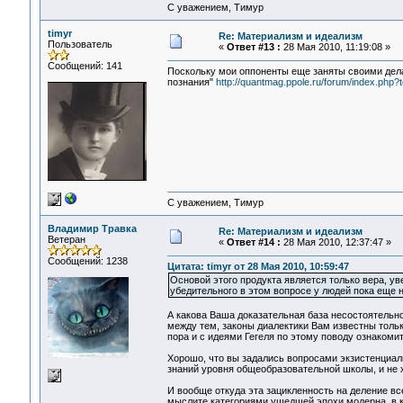
С уважением, Тимур
timyr
Re: Материализм и идеализм
Пользователь
«
Ответ #13 :
28 Мая 2010, 11:19:08 »
Сообщений: 141
Поскольку мои оппоненты еще заняты своими дела
познания"
http://quantmag.ppole.ru/forum/index.php?
С уважением, Тимур
Владимир Травка
Re: Материализм и идеализм
Ветеран
«
Ответ #14 :
28 Мая 2010, 12:37:47 »
Сообщений: 1238
Цитата: timyr от 28 Мая 2010, 10:59:47
Основой этого продукта является только вера, у
убедительного в этом вопросе у людей пока еще н
А какова Ваша доказательная база несостоятельнос
между тем, законы диалектики Вам известны толь
пора и с идеями Гегеля по этому поводу ознакоми
Хорошо, что вы задались вопросами экзистенциаль
знаний уровня общеобразовательной школы, и не х
И вообще откуда эта зацикленность на деление вс
мыслите категориями ушедшей эпохи модерна, в к