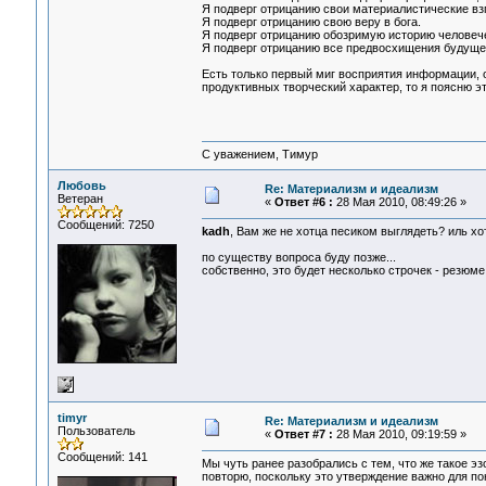
Я подверг отрицанию свои материалистические вз
Я подверг отрицанию свою веру в бога.
Я подверг отрицанию обозримую историю человеч
Я подверг отрицанию все предвосхищения будущего
Есть только первый миг восприятия информации, 
продуктивных творческий характер, то я поясню э
С уважением, Тимур
Любовь
Re: Материализм и идеализм
Ветеран
«
Ответ #6 :
28 Мая 2010, 08:49:26 »
Сообщений: 7250
kadh
, Вам же не хотца песиком выглядеть? иль х
по существу вопроса буду позже...
собственно, это будет несколько строчек - резюме 
timyr
Re: Материализм и идеализм
Пользователь
«
Ответ #7 :
28 Мая 2010, 09:19:59 »
Сообщений: 141
Мы чуть ранее разобрались с тем, что же такое э
повторю, поскольку это утверждение важно для п