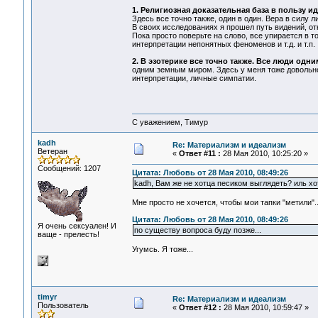
1. Религиозная доказательная база в пользу и
Здесь все точно также, один в один. Вера в силу 
В своих исследованиях я прошел путь видений, о
Пока просто поверьте на слово, все упирается в т
интерпретации непонятных феноменов и т.д. и т.п.
2. В эзотерике все точно также. Все люди одн
одним земным миром. Здесь у меня тоже довольно
интерпретации, личные симпатии.
С уважением, Тимур
kadh
Re: Материализм и идеализм
Ветеран
«
Ответ #11 :
28 Мая 2010, 10:25:20 »
Сообщений: 1207
Цитата: Любовь от 28 Мая 2010, 08:49:26
kadh, Вам же не хотца песиком выглядеть? иль х
Мне просто не хочется, чтобы мои тапки "метили"...
Цитата: Любовь от 28 Мая 2010, 08:49:26
Я очень сексуален! И
по существу вопроса буду позже...
ваще - прелесть!
Угумсь. Я тоже...
timyr
Re: Материализм и идеализм
Пользователь
«
Ответ #12 :
28 Мая 2010, 10:59:47 »