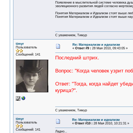
Появление в мыслительной системе человека дуал
эволюционного развития людей согласно мертвому 
Понятия Материализм и Идеализм стоят выше люб
Понятия Материализм и Идеализм стоят выше науч
С уважением, Тимур
timyr
Re: Материализм и идеализм
Пользователь
«
Ответ #9 :
28 Мая 2010, 09:43:05 »
Сообщений: 141
Последний штрих.
Вопрос: "Когда человек узрит п
Ответ: "Тогда, когда найдет убе
курица?".
С уважением, Тимур
timyr
Re: Материализм и идеализм
Пользователь
«
Ответ #10 :
28 Мая 2010, 10:21:31 »
Сообщений: 141
Ладно...