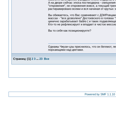
А на дворе сейчас эпоха постмодерна - смешения 
"откровения", не откровения вовсе, а текущий тр
растиражировано всеми и вся начиная от крутых 
Вы обижаетесь, что Вас сравнивают с ДЭИРовцам
массах - "все дозволено" Достоевского в головах "
цинично зарабатывает бабло ( и таких подавляющ
Кто-то не рефлексирует и впадает в чистое месс
Вы то себя как позиционируете?
Однажы Чжуан-цзы приснилось, что он бегемот, л
порхающими над цветами.
Страниц:
[
1
]
2
3
...
23
Все
Powered by SMF 1.1.10