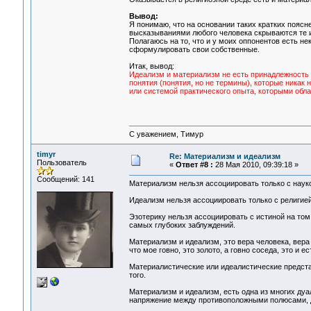
Вывод:
Я понимаю, что на основании таких кратких пояс
высказываниями любого человека скрываются те ил
Полагаюсь на то, что и у моих оппонентов есть не
сформулировать свои собственные.
Итак, вывод:
Идеализм и материализм не есть принадлежность н
понятия (понятия, но не термины), которые никак н
или системой практического опыта, которыми обл
С уважением, Тимур
timyr
Re: Материализм и идеализм
Пользователь
«
Ответ #8 :
28 Мая 2010, 09:39:18 »
Сообщений: 141
Материализм нельзя ассоциировать только с науко
Идеализм нельзя ассоциировать только с религией
Эзотерику нельзя ассоциировать с истиной на том 
самых глубоких заблуждений.
Материализм и идеализм, это вера человека, вера
что мое говно, это золото, а говно соседа, это и е
Материалистические или идеалистические предста
того.
Материализм и идеализм, есть одна из многих ду
напряжение между противоположными полюсами, д