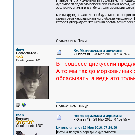
Главное, что эти дуальности существуют и подде
дуальности поддерживаются тем самым богом, ко
эволюции, значит и для бога и для эволюции зако
Как ни крути, а наличие этой дуальности говорит
самой себя как рационального образа мышления. 
которая утверждает, что истина всегда лежит посе
С уважением, Тимур
timyr
Re: Материализм и идеализм
Пользователь
«
Ответ #1 :
28 Мая 2010, 07:34:26 »
Сообщений: 141
В процессе дискуссии предла
А то мы так до морковкиных 
обсасывать, а ведь это толь
С уважением, Тимур
kadh
Re: Материализм и идеализм
Ветеран
«
Ответ #2 :
28 Мая 2010, 07:52:55 »
Сообщений: 1207
Цитата: timyr от 28 Мая 2010, 07:28:36
Истина всегда в середине дуальности.