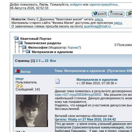
Добро пожаловать,
Гость
. Пожалуйста,
войдите
или
зарегистрируйтесь
.
06 Августа 2026, 02:52:33
Новости:
Книгу С.Доронина "Квантовая магия" читать
здесь
Материалы старого сайта "Физика Магии" доступны для просмотра
здесь
О замеченных глюках просьба писать на почту
quantmag@mail.ru
Квантовый Портал
Тематические разделы
0 Пользоват
Философия
(Модератор:
Корнак7
)
Материализм и идеализм
Страниц:
[
1
]
2
3
...
23
Все
Тема: Материализм и идеализм (Прочитано 838
Автор
timyr
Материализм и идеализм
Пользователь
«
:
28 Мая 2010, 07:28:36 »
Сообщений: 141
Данная тема появилась в результате договоренно
topic=227.msg33832#msg33832
. Мы решили (по мое
наибольшей степени. Данную договоренность можн
кому как понравится.
Надеюсь, что каждый из участников дискуссии выне
бессмысленной.
Виталий свои интересы обозначил так:
Цитата: Vitaliy от 27 Мая 2010, 15:54:42
Что до меня - у меня очень узенький диапазон ин
телепатия (трансментальные коммуникации), психо
работами Гришаева... У вас, как я понял, гораздо