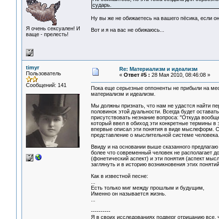
сударь.
Ну вы же не обижаетесь на вашего пёсика, если о
Я очень сексуален! И
Вот и я на вас не обижаюсь...
ваще - прелесть!
timyr
Re: Материализм и идеализм
Пользователь
«
Ответ #5 :
28 Мая 2010, 08:46:08 »
Сообщений: 141
Пока еще серьезные оппоненты не прибыли на мес
материализм и идеализм.
Мы должны признать, что нам не удастся найти пе
половинок этой дуальности. Всегда будет остават
присутствовать незнание вопроса: "Откуда вообщ
который ввел в обиход эти конкретные термины в э
впервые описал эти понятия в виде мыслеформ. Се
представление о мыслительной системе человека
Ввиду и на основании выше сказанного предлагаю 
более что современный человек не располагает до
(фонетический аспект) и эти понятия (аспект мы
заглянуть и в историю возникновения этих понятий
Как в известной песне:
...
Есть только миг между прошлым и будущим,
Именно он называется жизнь.
...
----------
Я в своих исследованиях подверг отрицанию все, 