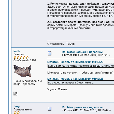
1. Религиозная доказательная база в пользу и
Здесь все точно также, один в один. Вера в силу 
В своих исследованиях я прошел путь видений, о
Пока просто поверьте на слово, все упирается в т
интерпретации непонятных феноменов и т.д. и т.п.
2. В эзотерике все точно также. Все люди одн
одним земным миром. Здесь у меня тоже довольно
интерпретации, личные симпатии.
С уважением, Тимур
kadh
Re: Материализм и идеализм
Ветеран
«
Ответ #11 :
28 Мая 2010, 10:25:20 »
Сообщений: 1207
Цитата: Любовь от 28 Мая 2010, 08:49:26
kadh, Вам же не хотца песиком выглядеть? иль х
Мне просто не хочется, чтобы мои тапки "метили"...
Цитата: Любовь от 28 Мая 2010, 08:49:26
Я очень сексуален! И
по существу вопроса буду позже...
ваще - прелесть!
Угумсь. Я тоже...
timyr
Re: Материализм и идеализм
Пользователь
«
Ответ #12 :
28 Мая 2010, 10:59:47 »