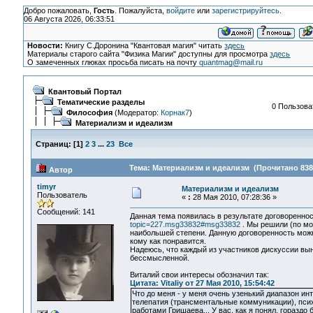
Добро пожаловать,
Гость
. Пожалуйста,
войдите
или
зарегистрируйтесь
.
06 Августа 2026, 06:33:51
Новости:
Книгу С.Доронина "Квантовая магия" читать
здесь
Материалы старого сайта "Физика Магии" доступны для просмотра
здесь
О замеченных глюках просьба писать на почту
quantmag@mail.ru
Квантовый Портал
Тематические разделы
0 Пользоват
Философия
(Модератор:
Корнак7
)
Материализм и идеализм
Страниц:
[
1
]
2
3
...
23
Все
Тема: Материализм и идеализм (Прочитано 838
Автор
timyr
Материализм и идеализм
Пользователь
«
:
28 Мая 2010, 07:28:36 »
Сообщений: 141
Данная тема появилась в результате договоренно
topic=227.msg33832#msg33832
. Мы решили (по мое
наибольшей степени. Данную договоренность можн
кому как понравится.
Надеюсь, что каждый из участников дискуссии выне
бессмысленной.
Виталий свои интересы обозначил так:
Цитата: Vitaliy от 27 Мая 2010, 15:54:42
Что до меня - у меня очень узенький диапазон ин
телепатия (трансментальные коммуникации), психо
работами Гришаева... У вас, как я понял, гораздо