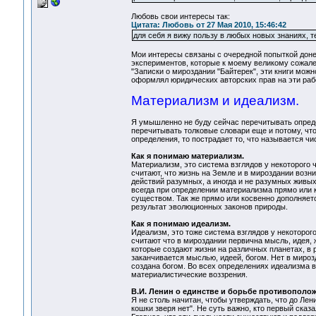
Любовь свои интересы так:
Цитата: Любовь от 27 Мая 2010, 15:46:42
для себя я вижу пользу в любых новых знаниях, т
Мои интересы связаны с очередной попыткой доне
экспериментов, которые к моему великому сожале
"Записки о мироздании "Байтерек", эти книги можн
оформлял юридических авторских прав на эти рабо
Материализм и идеализм.
Я умышленно не буду сейчас перечитывать определ
перечитывать толковые словари еще и потому, чт
определения, то пострадает то, что называется ч
Как я понимаю материализм.
Материализм, это система взглядов у некоторого 
считают, что жизнь на Земле и в мироздании воз
действий разумных, а иногда и не разумных живых
всегда при определении материализма прямо или 
существом. Так же прямо или косвенно дополняется
результат эволюционных законов природы.
Как я понимаю идеализм.
Идеализм, это тоже система взглядов у некоторог
считают что в мироздании первична мысль, идея,
которые создают жизни на различных планетах, в 
заканчивается мыслью, идеей, богом. Нет в миро
создана богом. Во всех определениях идеализма в
материалистические воззрения.
В.И. Ленин о единстве и борьбе противополож
Я не столь начитан, чтобы утверждать, что до Лен
кошки зверя нет". Не суть важно, кто первый сказ