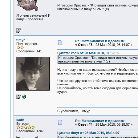
И говорил Христос - "Кто видит свет истины, слуша
никакой вины не вижу в нём." (с)
Я очень сексуален! И
ваще - прелесть!
timyr
Re: Материализм и идеализм
Пользователь
«
Ответ #3 :
28 Мая 2010, 08:14:07 »
Сообщений: 141
Цитата: kadh от 28 Мая 2010, 07:52:55
И говорил Христос - "Кто видит свет истины, слуш
никакой вины не вижу в нём." (с)
Ну и к чему это ваше высказывание? Чтобы помети
все кустики метит, боится, что на его территорию к
Что ничего другого по этой теме сказать не може
---------
Не обижайтесь, но эта тема создана для серьезно
сударь.
С уважением, Тимур
kadh
Re: Материализм и идеализм
Ветеран
«
Ответ #4 :
28 Мая 2010, 08:18:07 »
Сообщений: 1207
Цитата: timyr от 28 Мая 2010, 08:14:07
Не обижайтесь, но эта тема создана для серьезн