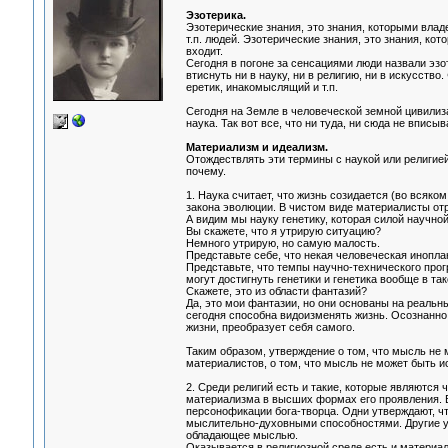
Эзотерика.
Эзотерические знания, это знания, которыми влад
т.п. людей. Эзотерические знания, это знания, кот
входит.
Сегодня в погоне за сенсациями люди назвали эзо
втиснуть ни в науку, ни в религию, ни в искусств
еретик, инакомыслящий и т.п.
Сегодня на Земле в человеческой земной цивилиз
наука. Так вот все, что ни туда, ни сюда не вписыв
Материализм и идеализм.
Отождествлять эти термины с наукой или религией
почему.
1. Наука считает, что жизнь созидается (во всяко
закона эволюции. В чистом виде материалисты отр
А видим мы науку генетику, которая силой научн
Вы скажете, что я утрирую ситуацию?
Немного утрирую, но самую малость.
Представьте себе, что некая человеческая иноплан
Представьте, что темпы научно-технического прог
могут достигнуть генетики и генетика вообще в та
Скажете, это из области фантазий?
Да, это мои фантазии, но они основаны на реальн
сегодня способна видоизменять жизнь. Осознанно
жизни, преобразует себя самого.
Таким образом, утверждение о том, что мысль не
материалистов, о том, что мысль не может быть 
2. Среди религий есть и такие, которые являются
материализма в высших формах его проявления. 
персонофикации бога-творца. Одни утверждают, ч
мыслительно-духовными способностями. Другие утв
обладающее мыслью.
Оказывается в религиозной среде есть и материа