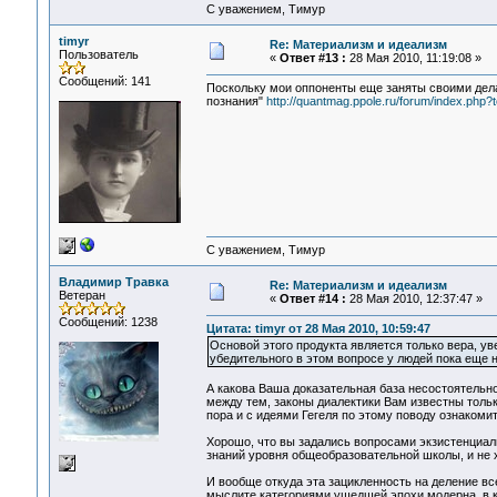
С уважением, Тимур
timyr
Re: Материализм и идеализм
Пользователь
«
Ответ #13 :
28 Мая 2010, 11:19:08 »
Сообщений: 141
Поскольку мои оппоненты еще заняты своими дела
познания"
http://quantmag.ppole.ru/forum/index.php?
С уважением, Тимур
Владимир Травка
Re: Материализм и идеализм
Ветеран
«
Ответ #14 :
28 Мая 2010, 12:37:47 »
Сообщений: 1238
Цитата: timyr от 28 Мая 2010, 10:59:47
Основой этого продукта является только вера, у
убедительного в этом вопросе у людей пока еще н
А какова Ваша доказательная база несостоятельнос
между тем, законы диалектики Вам известны толь
пора и с идеями Гегеля по этому поводу ознакоми
Хорошо, что вы задались вопросами экзистенциаль
знаний уровня общеобразовательной школы, и не х
И вообще откуда эта зацикленность на деление вс
мыслите категориями ушедшей эпохи модерна, в к