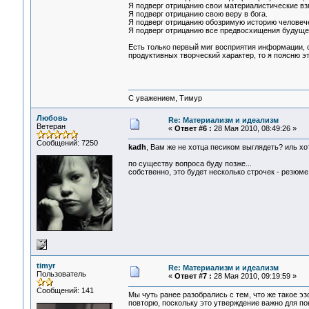
Я подверг отрицанию свои материалистические вз
Я подверг отрицанию свою веру в бога.
Я подверг отрицанию обозримую историю человеч
Я подверг отрицанию все предвосхищения будущего
Есть только первый миг восприятия информации, 
продуктивных творческий характер, то я поясню э
С уважением, Тимур
Любовь
Re: Материализм и идеализм
Ветеран
«
Ответ #6 :
28 Мая 2010, 08:49:26 »
Сообщений: 7250
kadh
, Вам же не хотца песиком выглядеть? иль х
по существу вопроса буду позже...
собственно, это будет несколько строчек - резюме 
timyr
Re: Материализм и идеализм
Пользователь
«
Ответ #7 :
28 Мая 2010, 09:19:59 »
Сообщений: 141
Мы чуть ранее разобрались с тем, что же такое э
повторю, поскольку это утверждение важно для п