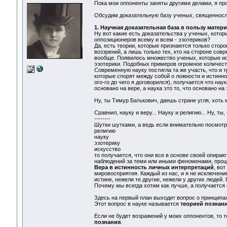
Пока мои оппоненты заняты другими делами, я про
Обсудим доказательную базу ученых, священнослу
1. Научная доказательная база в пользу матер
Ну вот какие есть доказательства у ученых, кот
оппозиционеров всему и всем - эзотериков?
Да, есть теории, которые признаются только сто
воззрений, а лишь только тех, кто на стороне со
вообще. Появилось множество ученых, которые ис
эзотерики. Подобных примеров огромное количест
Современную науку постигла та же участь, что и 
которые спорят между собой о ложности и истиннос
ого-го до чего я договорился), получается что нау
основано на вере, а наука это то, что основано на
Ну, ты Тимур Батькович, даешь стране угля, хоть ме
Сравнил, науку и веру... Науку и религию... Ну, ты, 
--------
Шутки шутками, а ведь если внимательно посмотр
религию
науку
эзотерику
искусство
то получается, что они все в основе своей опираю
наблюдений за теми или иными феноменами, проц
Вера в истинность личных интерпретаций
, во
мировосприятия. Каждый из нас, и я не исключение
истине, нежели те другие, нежели у других людей
Почему мы всегда хотим как лучше, а получается 
Здесь на первый план выходит вопрос о принципа
Этот вопрос в науке называется
теорией познан
Если не будет возражений у моих оппонентов, то 
познания
.