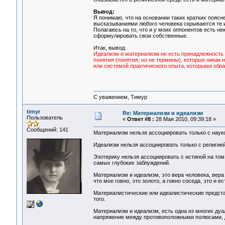
Вывод:
Я понимаю, что на основании таких кратких пояс
высказываниями любого человека скрываются те ил
Полагаюсь на то, что и у моих оппонентов есть не
сформулировать свои собственные.
Итак, вывод:
Идеализм и материализм не есть принадлежность н
понятия (понятия, но не термины), которые никак н
или системой практического опыта, которыми обл
С уважением, Тимур
timyr
Re: Материализм и идеализм
Пользователь
«
Ответ #8 :
28 Мая 2010, 09:39:18 »
Сообщений: 141
Материализм нельзя ассоциировать только с науко
Идеализм нельзя ассоциировать только с религией
Эзотерику нельзя ассоциировать с истиной на том 
самых глубоких заблуждений.
Материализм и идеализм, это вера человека, вера
что мое говно, это золото, а говно соседа, это и е
Материалистические или идеалистические предста
того.
Материализм и идеализм, есть одна из многих ду
напряжение между противоположными полюсами, д