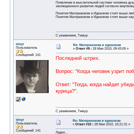
Появление в мыслительной системе человека дуал
эволюционного развития людей согласно мертвому 
Понятия Материализм и Идеализм стоят выше люб
Понятия Материализм и Идеализм стоят выше науч
С уважением, Тимур
timyr
Re: Материализм и идеализм
Пользователь
«
Ответ #9 :
28 Мая 2010, 09:43:05 »
Сообщений: 141
Последний штрих.
Вопрос: "Когда человек узрит п
Ответ: "Тогда, когда найдет убе
курица?".
С уважением, Тимур
timyr
Re: Материализм и идеализм
Пользователь
«
Ответ #10 :
28 Мая 2010, 10:21:31 »
Сообщений: 141
Ладно...