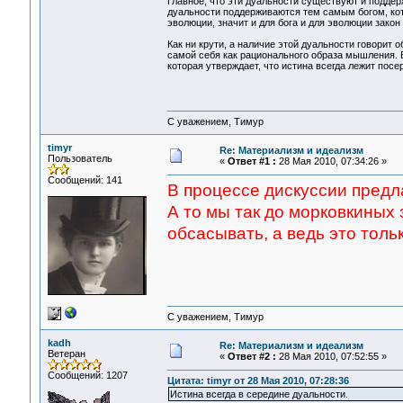
Главное, что эти дуальности существуют и подде
дуальности поддерживаются тем самым богом, ко
эволюции, значит и для бога и для эволюции зако
Как ни крути, а наличие этой дуальности говорит
самой себя как рационального образа мышления. 
которая утверждает, что истина всегда лежит посе
С уважением, Тимур
timyr
Re: Материализм и идеализм
Пользователь
«
Ответ #1 :
28 Мая 2010, 07:34:26 »
Сообщений: 141
В процессе дискуссии предла
А то мы так до морковкиных 
обсасывать, а ведь это толь
С уважением, Тимур
kadh
Re: Материализм и идеализм
Ветеран
«
Ответ #2 :
28 Мая 2010, 07:52:55 »
Сообщений: 1207
Цитата: timyr от 28 Мая 2010, 07:28:36
Истина всегда в середине дуальности.