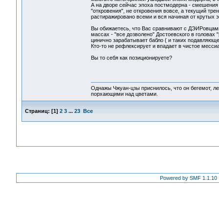
А на дворе сейчас эпоха постмодерна - смешения 
"откровения", не откровения вовсе, а текущий тр
растиражировано всеми и вся начиная от крутых 
Вы обижаетесь, что Вас сравнивают с ДЭИРовцам
массах - "все дозволено" Достоевского в головах "
цинично зарабатывает бабло ( и таких подавляющ
Кто-то не рефлексирует и впадает в чистое месс
Вы то себя как позиционируете?
Однажы Чжуан-цзы приснилось, что он бегемот, л
порхающими над цветами.
Страниц:
[
1
]
2
3
...
23
Все
Powered by SMF 1.1.10