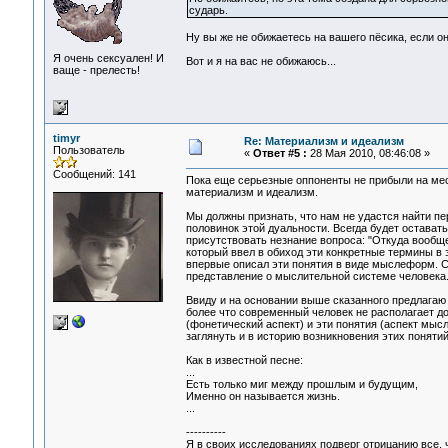
сударь.
Ну вы же не обижаетесь на вашего пёсика, если о
Я очень сексуален! И
Вот и я на вас не обижаюсь...
ваще - прелесть!
timyr
Re: Материализм и идеализм
Пользователь
«
Ответ #5 :
28 Мая 2010, 08:46:08 »
Сообщений: 141
Пока еще серьезные оппоненты не прибыли на мес
материализм и идеализм.
Мы должны признать, что нам не удастся найти пе
половинок этой дуальности. Всегда будет остават
присутствовать незнание вопроса: "Откуда вообщ
который ввел в обиход эти конкретные термины в э
впервые описал эти понятия в виде мыслеформ. Се
представление о мыслительной системе человека
Ввиду и на основании выше сказанного предлагаю 
более что современный человек не располагает до
(фонетический аспект) и эти понятия (аспект мы
заглянуть и в историю возникновения этих понятий
Как в известной песне:
...
Есть только миг между прошлым и будущим,
Именно он называется жизнь.
...
----------
Я в своих исследованиях подверг отрицанию все, 