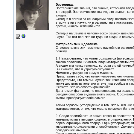
Эзотерика.
Эзотерические знания, это знания, которыми влад
т.п. людей. Эзотерические знания, это знания, кот
входит.
Сегодня в погоне за сенсациями люди назвали эзо
втиснуть ни в науку, ни в религию, ни в искусств
еретик, инакомыслящий и т.п.
Сегодня на Земле в человеческой земной цивилиз
наука. Так вот все, что ни туда, ни сюда не вписыв
Материализм и идеализм.
Отождествлять эти термины с наукой или религией
почему.
1. Наука считает, что жизнь созидается (во всяко
закона эволюции. В чистом виде материалисты отр
А видим мы науку генетику, которая силой научн
Вы скажете, что я утрирую ситуацию?
Немного утрирую, но самую малость.
Представьте себе, что некая человеческая иноплан
Представьте, что темпы научно-технического прог
могут достигнуть генетики и генетика вообще в та
Скажете, это из области фантазий?
Да, это мои фантазии, но они основаны на реальн
сегодня способна видоизменять жизнь. Осознанно
жизни, преобразует себя самого.
Таким образом, утверждение о том, что мысль не
материалистов, о том, что мысль не может быть 
2. Среди религий есть и такие, которые являются
материализма в высших формах его проявления. 
персонофикации бога-творца. Одни утверждают, ч
мыслительно-духовными способностями. Другие утв
обладающее мыслью.
Оказывается в религиозной среде есть и материа