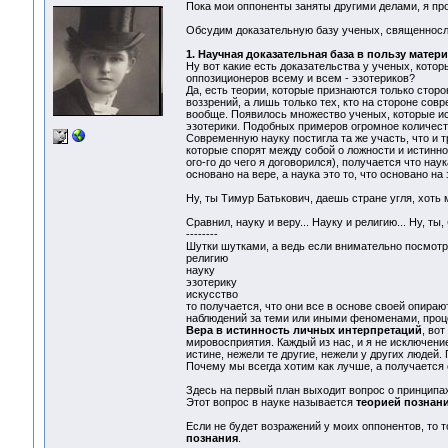
Пока мои оппоненты заняты другими делами, я про
Обсудим доказательную базу ученых, священнослу
1. Научная доказательная база в пользу матер
Ну вот какие есть доказательства у ученых, кот
оппозиционеров всему и всем - эзотериков?
Да, есть теории, которые признаются только сто
воззрений, а лишь только тех, кто на стороне со
вообще. Появилось множество ученых, которые ис
эзотерики. Подобных примеров огромное количест
Современную науку постигла та же участь, что и 
которые спорят между собой о ложности и истиннос
ого-го до чего я договорился), получается что нау
основано на вере, а наука это то, что основано на
Ну, ты Тимур Батькович, даешь стране угля, хоть ме
Сравнил, науку и веру... Науку и религию... Ну, ты, 
--------
Шутки шутками, а ведь если внимательно посмотр
религию
науку
эзотерику
искусство
то получается, что они все в основе своей опираю
наблюдений за теми или иными феноменами, проц
Вера в истинность личных интерпретаций
, во
мировосприятия. Каждый из нас, и я не исключение
истине, нежели те другие, нежели у других людей
Почему мы всегда хотим как лучше, а получается 
Здесь на первый план выходит вопрос о принципа
Этот вопрос в науке называется
теорией познан
Если не будет возражений у моих оппонентов, то 
познания
.