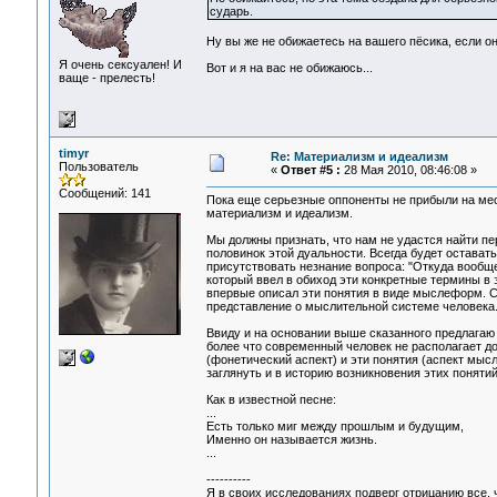
сударь.
Ну вы же не обижаетесь на вашего пёсика, если о
Я очень сексуален! И
Вот и я на вас не обижаюсь...
ваще - прелесть!
timyr
Re: Материализм и идеализм
Пользователь
«
Ответ #5 :
28 Мая 2010, 08:46:08 »
Сообщений: 141
Пока еще серьезные оппоненты не прибыли на мес
материализм и идеализм.
Мы должны признать, что нам не удастся найти пе
половинок этой дуальности. Всегда будет остават
присутствовать незнание вопроса: "Откуда вообщ
который ввел в обиход эти конкретные термины в э
впервые описал эти понятия в виде мыслеформ. Се
представление о мыслительной системе человека
Ввиду и на основании выше сказанного предлагаю 
более что современный человек не располагает до
(фонетический аспект) и эти понятия (аспект мы
заглянуть и в историю возникновения этих понятий
Как в известной песне:
...
Есть только миг между прошлым и будущим,
Именно он называется жизнь.
...
----------
Я в своих исследованиях подверг отрицанию все, 