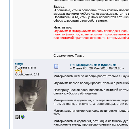
Вывод:
Я понимаю, что на основании таких кратких пояс
высказываниями любого человека скрываются те ил
Полагаюсь на то, что и у моих оппонентов есть не
сформулировать свои собственные.
Итак, вывод:
Идеализм и материализм не есть принадлежность н
понятия (понятия, но не термины), которые никак н
или системой практического опыта, которыми обл
С уважением, Тимур
timyr
Re: Материализм и идеализм
Пользователь
«
Ответ #8 :
28 Мая 2010, 09:39:18 »
Сообщений: 141
Материализм нельзя ассоциировать только с науко
Идеализм нельзя ассоциировать только с религией
Эзотерику нельзя ассоциировать с истиной на том 
самых глубоких заблуждений.
Материализм и идеализм, это вера человека, вера
что мое говно, это золото, а говно соседа, это и е
Материалистические или идеалистические предста
того.
Материализм и идеализм, есть одна из многих ду
напряжение между противоположными полюсами, д