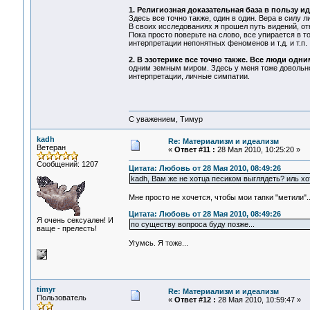
1. Религиозная доказательная база в пользу и
Здесь все точно также, один в один. Вера в силу 
В своих исследованиях я прошел путь видений, о
Пока просто поверьте на слово, все упирается в т
интерпретации непонятных феноменов и т.д. и т.п.
2. В эзотерике все точно также. Все люди одн
одним земным миром. Здесь у меня тоже довольно
интерпретации, личные симпатии.
С уважением, Тимур
kadh
Re: Материализм и идеализм
Ветеран
«
Ответ #11 :
28 Мая 2010, 10:25:20 »
Сообщений: 1207
Цитата: Любовь от 28 Мая 2010, 08:49:26
kadh, Вам же не хотца песиком выглядеть? иль х
Мне просто не хочется, чтобы мои тапки "метили"...
Цитата: Любовь от 28 Мая 2010, 08:49:26
Я очень сексуален! И
по существу вопроса буду позже...
ваще - прелесть!
Угумсь. Я тоже...
timyr
Re: Материализм и идеализм
Пользователь
«
Ответ #12 :
28 Мая 2010, 10:59:47 »