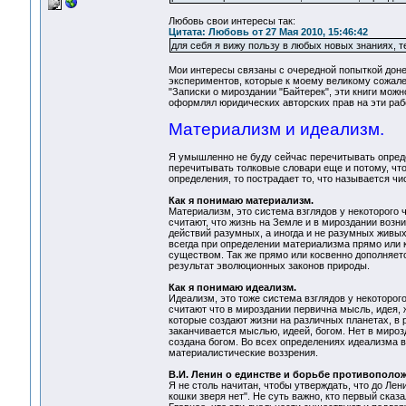
Любовь свои интересы так:
Цитата: Любовь от 27 Мая 2010, 15:46:42
для себя я вижу пользу в любых новых знаниях, т
Мои интересы связаны с очередной попыткой доне
экспериментов, которые к моему великому сожале
"Записки о мироздании "Байтерек", эти книги можн
оформлял юридических авторских прав на эти рабо
Материализм и идеализм.
Я умышленно не буду сейчас перечитывать определ
перечитывать толковые словари еще и потому, чт
определения, то пострадает то, что называется ч
Как я понимаю материализм.
Материализм, это система взглядов у некоторого 
считают, что жизнь на Земле и в мироздании воз
действий разумных, а иногда и не разумных живых
всегда при определении материализма прямо или 
существом. Так же прямо или косвенно дополняется
результат эволюционных законов природы.
Как я понимаю идеализм.
Идеализм, это тоже система взглядов у некоторог
считают что в мироздании первична мысль, идея,
которые создают жизни на различных планетах, в 
заканчивается мыслью, идеей, богом. Нет в миро
создана богом. Во всех определениях идеализма в
материалистические воззрения.
В.И. Ленин о единстве и борьбе противополож
Я не столь начитан, чтобы утверждать, что до Лен
кошки зверя нет". Не суть важно, кто первый сказ