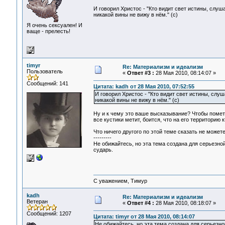
И говорил Христос - "Кто видит свет истины, слуша
никакой вины не вижу в нём." (с)
Я очень сексуален! И
ваще - прелесть!
timyr
Re: Материализм и идеализм
Пользователь
«
Ответ #3 :
28 Мая 2010, 08:14:07 »
Сообщений: 141
Цитата: kadh от 28 Мая 2010, 07:52:55
И говорил Христос - "Кто видит свет истины, слуш
никакой вины не вижу в нём." (с)
Ну и к чему это ваше высказывание? Чтобы помети
все кустики метит, боится, что на его территорию к
Что ничего другого по этой теме сказать не може
---------
Не обижайтесь, но эта тема создана для серьезно
сударь.
С уважением, Тимур
kadh
Re: Материализм и идеализм
Ветеран
«
Ответ #4 :
28 Мая 2010, 08:18:07 »
Сообщений: 1207
Цитата: timyr от 28 Мая 2010, 08:14:07
Не обижайтесь, но эта тема создана для серьезн