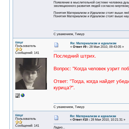
Появление в мыслительной системе человека дуал
эволюционного развития людей согласно мертвому 
Понятия Материализм и Идеализм стоят выше люб
Понятия Материализм и Идеализм стоят выше науч
С уважением, Тимур
timyr
Re: Материализм и идеализм
Пользователь
«
Ответ #9 :
28 Мая 2010, 09:43:05 »
Сообщений: 141
Последний штрих.
Вопрос: "Когда человек узрит п
Ответ: "Тогда, когда найдет убе
курица?".
С уважением, Тимур
timyr
Re: Материализм и идеализм
Пользователь
«
Ответ #10 :
28 Мая 2010, 10:21:31 »
Сообщений: 141
Ладно...