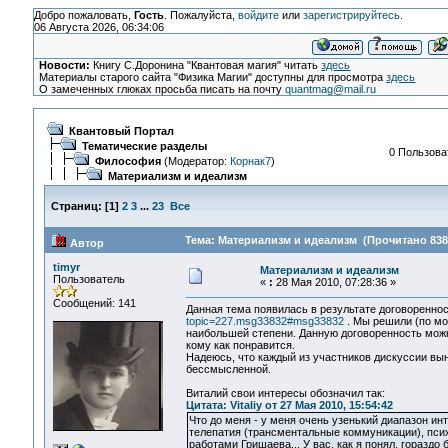
Добро пожаловать,
Гость
. Пожалуйста,
войдите
или
зарегистрируйтесь
.
06 Августа 2026, 06:34:06
Новости:
Книгу С.Доронина "Квантовая магия" читать
здесь
Материалы старого сайта "Физика Магии" доступны для просмотра
здесь
О замеченных глюках просьба писать на почту
quantmag@mail.ru
Квантовый Портал
Тематические разделы
0 Пользоват
Философия
(Модератор:
Корнак7
)
Материализм и идеализм
Страниц:
[
1
]
2
3
...
23
Все
Тема: Материализм и идеализм (Прочитано 838
Автор
timyr
Материализм и идеализм
Пользователь
«
:
28 Мая 2010, 07:28:36 »
Сообщений: 141
Данная тема появилась в результате договоренно
topic=227.msg33832#msg33832
. Мы решили (по мое
наибольшей степени. Данную договоренность можн
кому как понравится.
Надеюсь, что каждый из участников дискуссии выне
бессмысленной.
Виталий свои интересы обозначил так:
Цитата: Vitaliy от 27 Мая 2010, 15:54:42
Что до меня - у меня очень узенький диапазон ин
телепатия (трансментальные коммуникации), психо
работами Гришаева... У вас, как я понял, гораздо