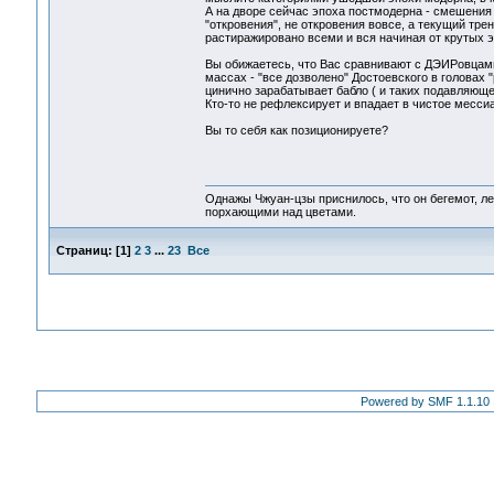
А на дворе сейчас эпоха постмодерна - смешения 
"откровения", не откровения вовсе, а текущий тр
растиражировано всеми и вся начиная от крутых 
Вы обижаетесь, что Вас сравнивают с ДЭИРовцам
массах - "все дозволено" Достоевского в головах "
цинично зарабатывает бабло ( и таких подавляющ
Кто-то не рефлексирует и впадает в чистое месс
Вы то себя как позиционируете?
Однажы Чжуан-цзы приснилось, что он бегемот, л
порхающими над цветами.
Страниц:
[
1
]
2
3
...
23
Все
Powered by SMF 1.1.10