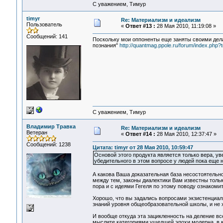
С уважением, Тимур
timyr
Re: Материализм и идеализм
Пользователь
«
Ответ #13 :
28 Мая 2010, 11:19:08 »
Сообщений: 141
Поскольку мои оппоненты еще заняты своими дела
познания"
http://quantmag.ppole.ru/forum/index.php?
С уважением, Тимур
Владимир Травка
Re: Материализм и идеализм
Ветеран
«
Ответ #14 :
28 Мая 2010, 12:37:47 »
Сообщений: 1238
Цитата: timyr от 28 Мая 2010, 10:59:47
Основой этого продукта является только вера, у
убедительного в этом вопросе у людей пока еще н
А какова Ваша доказательная база несостоятельнос
между тем, законы диалектики Вам известны толь
пора и с идеями Гегеля по этому поводу ознакоми
Хорошо, что вы задались вопросами экзистенциаль
знаний уровня общеобразовательной школы, и не х
И вообще откуда эта зацикленность на деление вс
мыслите категориями ушедшей эпохи модерна, в к