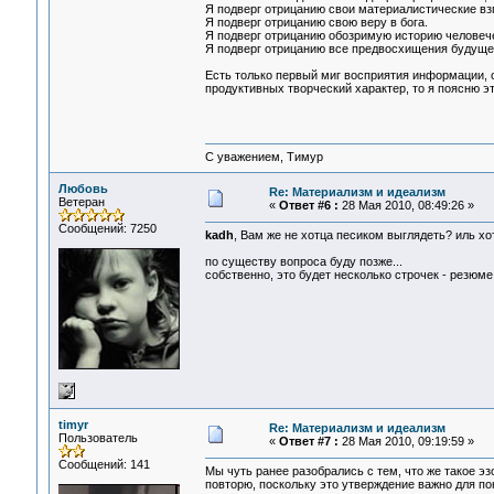
Я подверг отрицанию свои материалистические вз
Я подверг отрицанию свою веру в бога.
Я подверг отрицанию обозримую историю человеч
Я подверг отрицанию все предвосхищения будущего
Есть только первый миг восприятия информации, 
продуктивных творческий характер, то я поясню э
С уважением, Тимур
Любовь
Re: Материализм и идеализм
Ветеран
«
Ответ #6 :
28 Мая 2010, 08:49:26 »
Сообщений: 7250
kadh
, Вам же не хотца песиком выглядеть? иль х
по существу вопроса буду позже...
собственно, это будет несколько строчек - резюме 
timyr
Re: Материализм и идеализм
Пользователь
«
Ответ #7 :
28 Мая 2010, 09:19:59 »
Сообщений: 141
Мы чуть ранее разобрались с тем, что же такое э
повторю, поскольку это утверждение важно для п