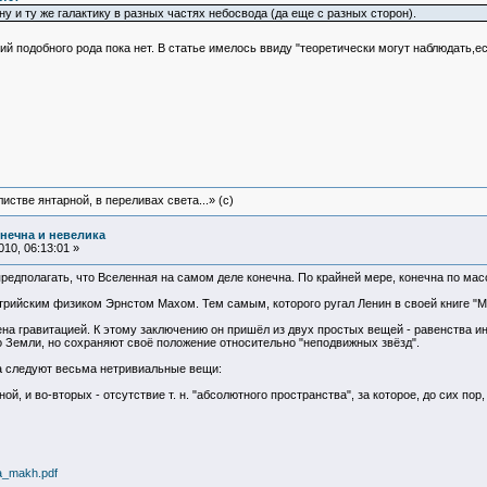
 и ту же галактику в разных частях небосвода (да еще с разных сторон).
й подобного рода пока нет. В статье имелось ввиду "теоретически могут наблюдать,ес
истве янтарной, в переливах света...» (c)
нечна и невелика
10, 06:13:01 »
редполагать, что Вселенная на самом деле конечна. По крайней мере, конечна по мас
рийским физиком Эрнстом Махом. Тем самым, которого ругал Ленин в своей книге "М
на гравитацией. К этому заключению он пришёл из двух простых вещей - равенства ине
 Земли, но сохраняют своё положение относительно "неподвижных звёзд".
па следуют весьма нетривиальные вещи:
й, и во-вторых - отсутствие т. н. "абсолютного пространства", за которое, до сих п
_makh.pdf