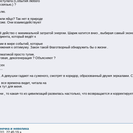
остулата (События любого
связью.) ?
слю.
или яйцо? Так нет в природе
озже. Они взаимодействуют
ё действо с минимальной затратой энергии. Шарик катится вниз , выбирая самый эко
диента, который ведёт к
ии в мире событий, которые
жения к оптимуму. Закон такой благотворный обнаружить бы о жизни .
матикой просто тупик.
товая, декогенерация ? Объясняют ?
сех
..
 А девушки гадают на суженого, смотрят в коридор, образованный двумя зеркалами. С
 все времена видит, читала на
к тут для меня.
 , то какая-то из цивилизаций развилась настолько, что возвращается и корректиру
нечна и невелика
11, 22:45:19 »