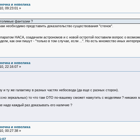
нечна и невелика
0, 09:23:01 »
 голимые фантазии ?
вам необходимо представить доказательство существования "стенок".
аратом НАСА, озадачили астрономов и с новой остротой поставили вопрос о возможно
ели, как они пишут - "только в том случае, если ...". Но есть множество иных интерпр
нечна и невелика
0, 22:16:07 »
 и ту же галактику в разных частях небосвода (да еще с разных сторон).
ессно зеркальных) то что там ОТО по-вашему сможет намутить с моделями ? никаких м
же надо каждый раз доказывать его наличие ?
нечна и невелика
0, 00:27:38 »
6:07