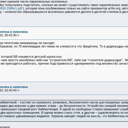
зики оценили число параллельных вселенных.
sity) попытались подсчитать, сколько же может существовать таких параллельных миро
/0910.1589v1.pdf
), которая пока опубликована только на сайте препринтов arXiv.org, 
 – количество образовавшихся вселенных равняется десяти в десятой степени в деся
нечна и невелика
0, 00:42:00 »
ым гипотезам американцы не находят.
рывом, но 70 миллиардов лет никак не уложатся в эту бредятину. То в додекаэдры н
с которой БВ покажется детской шалостью.
 с ним просто неизбежны либо как "устроители БВ", либо как "строители додекаэдра".
м приходится работать, причем подстраиваться одновременно под множество зачастую
нечна и невелика
0, 02:42:44 »
иблиотекой – состоит из огромного, возможно, бесконечного числа шестигранных га
идно два верхних и два нижних этажа – до бесконечности. Устройство галерей неизмен
 превышает средний рост библиотекаря. К одной из свободных сторон примыкает узкий 
 два крохотных помещения. В одном можно спать стоя, в другом – удовлетворять есте
 достоверно удваивающее видимое. Зеркала наводят людей на мысль, что Библиотека н
иотека)