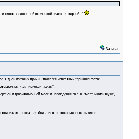
ли гипотеза конечной вселенной окажется верной..."
Записан
се. Одной из таких причин является известный "принцип Маха".
атериализм и эмпириокритицизм".
ртной и гравитационной масс и наблюдения за т. н. "маятниками Фуко",
ор, продолжают держаться большинство современных физиков...