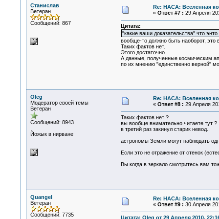
Станислав
Re: НАСА: Вселенная ко
Ветеран
«
Ответ #7 :
29 Апреля 201
Сообщений: 867
Цитата:
"какие ваши доказательства" что энто
вообще-то должно быть наоборот, это 
Таких фактов нет.
Этого достаточно.
А данные, полученные космическим апп
по их мнению "единственно верной" мод
Oleg
Re: НАСА: Вселенная ко
Модератор своей темы
«
Ответ #8 :
29 Апреля 201
Ветеран
Таких фактов нет ?
Сообщений: 8943
вы вообще внимательно читаете тут ?
в третий раз закинул старик невод..
Йожык в нирване
астрономы Земли могут наблюдать одну
Если это не отражение от стенок (ест
Вы когда в зеркало смотритесь вам то
Quangel
Re: НАСА: Вселенная ко
Ветеран
«
Ответ #9 :
30 Апреля 201
Сообщений: 7735
Цитата: Oleg от 29 Апреля 2010, 22:1