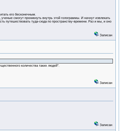
читать его бесконечным.
 ученые смогут проникнуть внутрь этой голограммы. И начнут извлекать
сть путешествовать туда-сюда по пространству-времени. Раз и мы, и оно
Записан
ущественного количества таких людей".
Записан
Записан