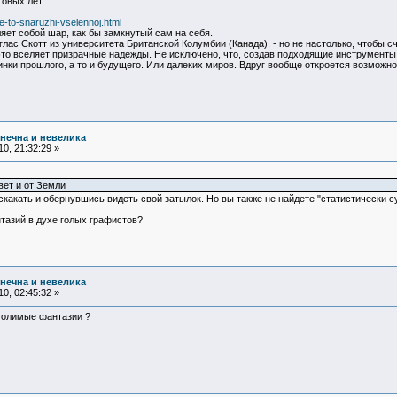
товых лет
e-to-snaruzhi-vselennoj.html
яет собой шар, как бы замкнутый сам на себя.
углас Скотт из университета Британской Колумбии (Канада), - но не настолько, чтобы с
то вселяет призрачные надежды. Не исключено, что, создав подходящие инструменты,
нки прошлого, а то и будущего. Или далеких миров. Вдруг вообще откроется возможно
нечна и невелика
0, 21:32:29 »
вет и от Земли
какать и обернувшись видеть свой затылок. Но вы также не найдете "статистически с
тазий в духе голых графистов?
нечна и невелика
0, 02:45:32 »
 голимые фантазии ?