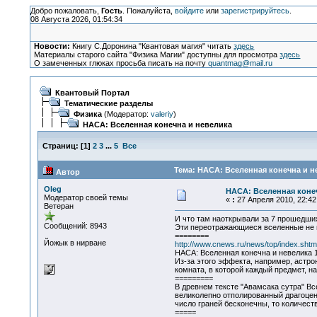
Добро пожаловать,
Гость
. Пожалуйста,
войдите
или
зарегистрируйтесь
.
08 Августа 2026, 01:54:34
Новости:
Книгу С.Доронина "Квантовая магия" читать
здесь
Материалы старого сайта "Физика Магии" доступны для просмотра
здесь
О замеченных глюках просьба писать на почту
quantmag@mail.ru
Квантовый Портал
Тематические разделы
Физика
(Модератор:
valeriy
)
НАСА: Вселенная конечна и невелика
Страниц:
[
1
]
2
3
...
5
Все
Тема: НАСА: Вселенная конечна и н
Автор
Oleg
НАСА: Вселенная коне
Модератор своей темы
«
:
27 Апреля 2010, 22:42
Ветеран
И что там наоткрывали за 7 прошедших
Сообщений: 8943
Эти переотражающиеся вселенные не из
========
Йожык в нирване
http://www.cnews.ru/news/top/index.sht
НАСА: Вселенная конечна и невелика 1
Из-за этого эффекта, например, астро
комната, в которой каждый предмет, н
=========
В древнем тексте "Авамсака сутра" Вс
великолепно отполированный драгоценн
число граней бесконечны, то количест
=====