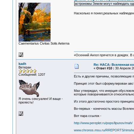
астрономы Земли могут наблюдать одну
Насколько я понял,реальных наблюдени
Сaementarius Civitas Solis Aeterna
«Осенний Ангел прячется в дождях. В л
kadh
Re: НАСА: Вселенная ко
Ветеран
«
Ответ #10 :
30 Апреля 20
Сообщений: 1207
Есть и другие причины, позволяющие п
Принцип этот был сформулирован авст
Мах утверждал, что инерция обусловле
которые поворачиваются относительно
Я очень сексуален! И ваще -
Из этого достаточно простого принци
прелесть!
Во-первых - конечность массы Вселенно
Вот пара ссылок -
http://www.pereplet.ru/pops/lipunov/mah/
www.chronos.msu.ru/RREPORTS/rimsha