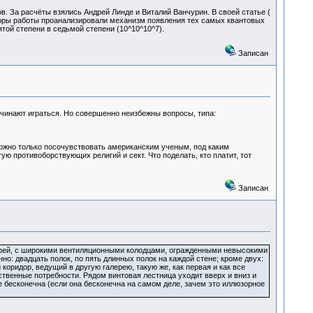
в. За расчёты взялись Андрей Линде и Виталий Ванчурин. В своей статье (
авторы работы проанализировали механизм появления тех самых квантовых
той степени в седьмой степени (10^10^10^7).
Записан
ачинают играться. Но совершенно неизбежны вопросы, типа:
 Можно только посочувствовать американским ученым, под каким
 противоборствующих религий и сект. Что поделать, кто платит, тот
Записан
лерей, с широкими вентиляционными колодцами, огражденными невысокими
но: двадцать полок, по пять длинных полок на каждой стене; кроме двух:
коридор, ведущий в другую галерею, такую же, как первая и как все
ственные потребности. Рядом винтовая лестница уходит вверх и вниз и
е бесконечна (если она бесконечна на самом деле, зачем это иллюзорное