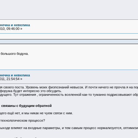
нечна и невелика
10, 09:46:00 »
 большого бодуна.
нечна и невелика
11, 21:54:54 »
 своего поста. Уровень моих физпознаний невысок. И почти ничего не прочла я на п
форума будет интересно это обсудить.
дущего. Тут отражения , ограниченность вселенной как-то туманно подрисовывают обр
 связаны с будущим обратной
го ещё нет, и мы никак не чуем связи с ним.
в технологическом процессе?
 выходе влияют на входные параметры, и тем самым процесс нормализуется, оптимизи