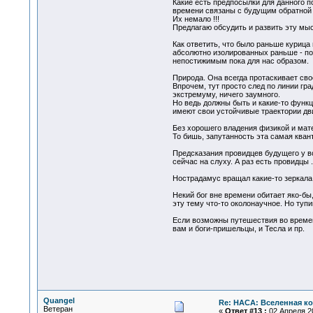
Какие есть предпосылки для данного п
времени связаны с будущим обратной 
Их немало !!!
Предлагаю обсудить и развить эту мы
Как ответить, что было раньше курица 
абсолютно изолированных раньше - п
непостижимым пока для нас образом.
Природа. Она всегда протаскивает сво
Впрочем, тут просто след по линии гра
экстремуму, ничего заумного.
Но ведь должны быть и какие-то функц
имеют свои устойчивые траектории дви
Без хорошего владения физикой и мате
То бишь, запутанность эта самая кван
Предсказания провидцев будущего у в
сейчас на слуху. А раз есть провидцы ..
Нострадамус вращал какие-то зеркала.
Некий бог вне времени обитает яко-бы,
эту тему что-то околонаучное. Но тупи
Если возможны путешествия во времени
вам и боги-пришельцы, и Тесла и пр.
Quangel
Re: НАСА: Вселенная ко
Ветеран
«
Ответ #13 :
02 Апреля 20