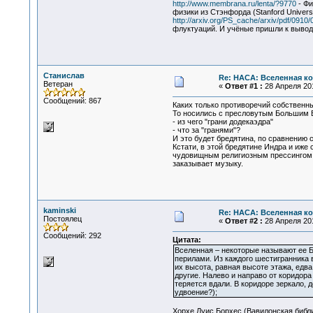
http://www.membrana.ru/lenta/?9770
- Фи
физики из Стэнфорда (Stanford Univer
http://arxiv.org/PS_cache/arxiv/pdf/0910
флуктуаций. И учёные пришли к выводу
Станислав
Re: НАСА: Вселенная ко
Ветеран
«
Ответ #1 :
28 Апреля 201
Сообщений: 867
Каких только противоречий собственн
То носились с пресловутым Большим Вз
- из чего "грани додекаэдра"
- что за "гранями"?
И это будет бредятина, по сравнению 
Кстати, в этой бредятине Индра и иже
чудовищным религиозным прессингом и
заказывает музыку.
kaminski
Re: НАСА: Вселенная ко
Постоялец
«
Ответ #2 :
28 Апреля 201
Сообщений: 292
Цитата:
Вселенная – некоторые называют ее Б
перилами. Из каждого шестигранника в
их высота, равная высоте этажа, едва
другие. Налево и направо от коридора
теряется вдали. В коридоре зеркало,
удвоение?);
Хорхе Луис Борхес (Вавилонская библ