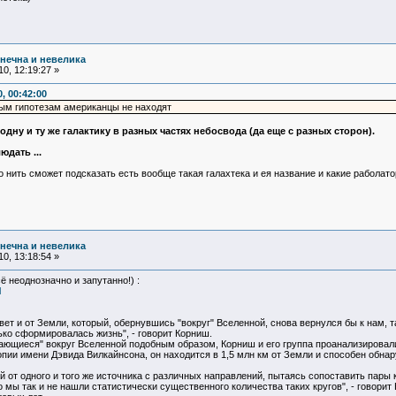
нечна и невелика
0, 12:19:27 »
, 00:42:00
ным гипотезам американцы не находят
ну и ту же галактику в разных частях небосвода (да еще с разных сторон).
дать ...
о нить сможет подсказать есть вообще такая галахтека и ея название и какие раболат
нечна и невелика
0, 13:18:54 »
ё неоднозначно и запутанно!) :
l
ет и от Земли, который, обернувшись "вокруг" Вселенной, снова вернулся бы к нам, т
ько сформировалась жизнь", - говорит Корниш.
ающиеся" вокруг Вселенной подобным образом, Корниш и его группа проанализировали 
пии имени Дэвида Вилкайнсона, он находится в 1,5 млн км от Земли и способен обна
 от одного и того же источника с различных направлений, пытаясь сопоставить пары
 мы так и не нашли статистически существенного количества таких кругов", - говорит