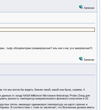
Записан
ории.. тьфу обсерватории (неамеровские? иль оне счас усе амеровские?)
Записан
ак что мы могли бы видеть Землю такой, какой она была, скажем, 4
данные от зонда NASA Wilkinson Microwave Anisotropy Probe (Зонд для
ружить разность температур микроволнового фонового излучения в 20
 круглых пятен, имеющих одинаковую температуру на карте горячих и
 Корниш. В соответствии с этим он заключает, что Вселенная должна иметь