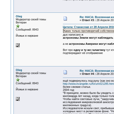
Oleg
Re: НАСА: Вселенная ко
Модератор своей темы
«
Ответ #3 :
28 Апреля 201
Ветеран
Цитата: Станислав от 28 Апреля 2010
Сообщений: 8943
Каких только противоречий собствен
дык написано ж
Йожык в нирване
астрономы Земли могут наблюдать од
а не
астрономы Америки могут наблю
Вот про
одну и ту же галактику
тут кт
подтверждают её отображение
Oleg
Re: НАСА: Вселенная ко
Модератор своей темы
«
Ответ #4 :
28 Апреля 201
Ветеран
ещё подвернулось под руку (как оно вс
Сообщений: 8943
http://www.evangelie.ru/forum/t21285.htm
более свежие статьи.
Йожык в нирване
2004 год:
"В принципе, можно было бы увидеть св
миллиарда лет назад, когда только-тол
Чтобы найти световые лучи, "закручив
исследования микроволновой анизотро
миллионных градуса).
Исследователи искали свет, прибывший
холодных мест в реликтовом фоне. "Но