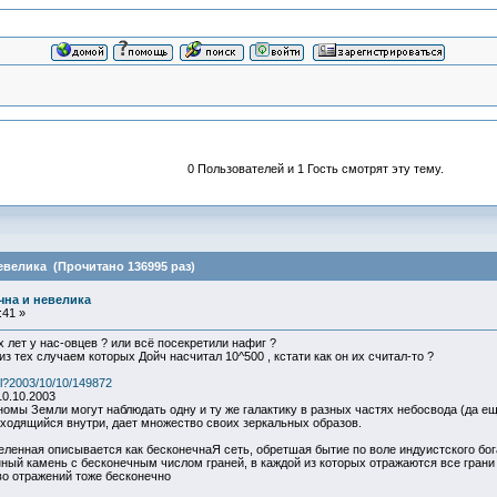
0 Пользователей и 1 Гость смотрят эту тему.
евелика (Прочитано 136995 раз)
чна и невелика
:41 »
 лет у нас-овцев ? или всё посекретили нафиг ?
 тех случаем которых Дойч насчитал 10^500 , кстати как он их считал-то ?
ml?2003/10/10/149872
0.10.2003
номы Земли могут наблюдать одну и ту же галактику в разных частях небосвода (да еще
аходящийся внутри, дает множество своих зеркальных образов.
еленная описывается как бесконечнаЯ сеть, обретшая бытие по воле индуистского бо
ый камень с бесконечным числом граней, в каждой из которых отражаются все грани к
во отражений тоже бесконечно