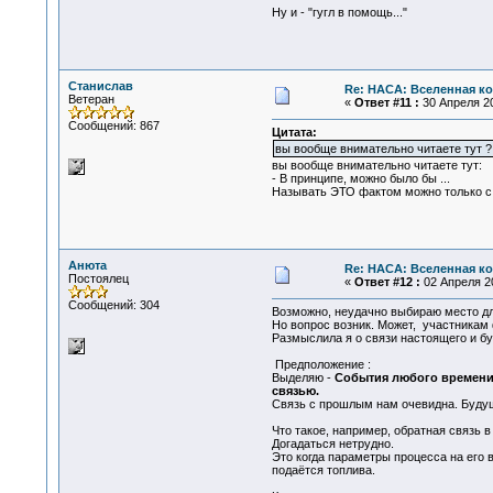
Ну и - "гугл в помощь..."
Станислав
Re: НАСА: Вселенная ко
Ветеран
«
Ответ #11 :
30 Апреля 20
Сообщений: 867
Цитата:
вы вообще внимательно читаете тут ?
вы вообще внимательно читаете тут:
- В принципе, можно было бы ...
Называть ЭТО фактом можно только с
Анюта
Re: НАСА: Вселенная ко
Постоялец
«
Ответ #12 :
02 Апреля 20
Сообщений: 304
Возможно, неудачно выбираю место для
Но вопрос возник. Может, участникам 
Размыслила я о связи настоящего и бу
Предположение :
Выделяю -
События любого времени
связью.
Связь с прошлым нам очевидна. Будуще
Что такое, например, обратная связь 
Догадаться нетрудно.
Это когда параметры процесса на его
подаётся топлива.