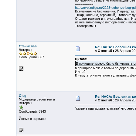
поперечник свыше 78 миллиардов све
==========
http://cvetindigo.ru/2223-uchenye-bog-gd
Вселенная не бесконечна. И представл
- Шар, конечно, огромный, - говорит Д
О шаре толкуют и «голографисты». И э
из нее записанную информацию - карти
- голограммы
Станислав
Re: НАСА: Вселенная ко
Ветеран
«
Ответ #5 :
28 Апреля 201
Сообщений: 867
Цитата:
В принципе, можно было бы увидеть с
в принципе можно голым по деревьям с
И что?
К чему это нагнетание вульгарных фан
Oleg
Re: НАСА: Вселенная ко
Модератор своей темы
«
Ответ #6 :
29 Апреля 201
Ветеран
"какие ваши доказательства" что энто
Сообщений: 8943
Йожык в нирване