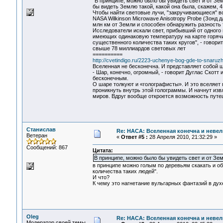
"В принципе, можно было бы увидеть свет и от Зем
бы видеть Землю такой, какой она была, скажем, 4
Чтобы найти световые лучи, "закручивающиеся" в
NASA Wilkinson Microwave Anisotropy Probe (Зонд
млн км от Земли и способен обнаружить разность
Исследователи искали свет, прибывший от одного 
имеющих одинаковую температуру на карте горячи
существенного количества таких кругов", - говори
свыше 78 миллиардов световых лет
==========
http://cvetindigo.ru/2223-uchenye-bog-gde-to-snaruzh
Вселенная не бесконечна. И представляет собой ш
- Шар, конечно, огромный, - говорит Дуглас Скотт 
бесконечным.
О шаре толкуют и «голографисты». И это вселяет
проникнуть внутрь этой голограммы. И начнут изв
миров. Вдруг вообще откроется возможность путеш
Станислав
Re: НАСА: Вселенная конечна и невел
Ветеран
«
Ответ #5 :
28 Апреля 2010, 21:32:29 »
Сообщений: 867
Цитата:
В принципе, можно было бы увидеть свет и от Зе
в принципе можно голым по деревьям скакать и об
количества таких людей".
И что?
К чему это нагнетание вульгарных фантазий в дух
Oleg
Re: НАСА: Вселенная конечна и невел
Модератор своей темы