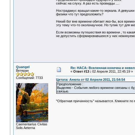
сейчас на слуху. А раз есть провидцы ....
Нострадамус вращал какие-то зеркала. А девушки 
физики что тут предположить?
Некий бог вне времени обитает яко-бы, все времен
эту тему что-то околонаучное. Но тупик тут для ме
Если возможны путешествия во времени , то какая
не допустить сформировавшееся у них неминуемое
Quangel
Re: НАСА: Вселенная конечна и невел
Ветеран
«
Ответ #13 :
02 Апреля 2011, 22:45:19 »
Сообщений: 7733
Цитата: Анюта от 02 Апреля 2011, 21:54:54
Предположение :
Выделяю - События любого времени связаны с б
связью.
"Обратная причинность" называется. Кликните по
Сaementarius Civitas
Solis Aeterna