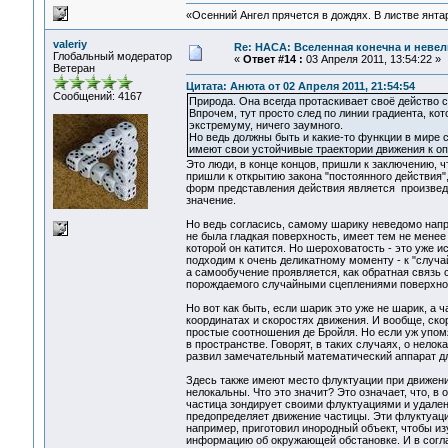
«Осенний Ангел прячется в дождях. В листве янтарн
valeriy
Re: НАСА: Вселенная конечна и невел
Глобальный модератор
«
Ответ #14 :
03 Апреля 2011, 13:54:22 »
Ветеран
Цитата: Анюта от 02 Апреля 2011, 21:54:54
Сообщений: 4167
Природа. Она всегда протаскивает своё действо с
Впрочем, тут просто след по линии градиента, кот
экстремуму, ничего заумного.
Но ведь должны быть и какие-то функции в мире 
имеют свои устойчивые траектории движения к о
Это люди, в конце концов, пришли к заключению, ч
пришли к открытию закона "постоянного действия",
форм представления действия является произведе
значение.
Но ведь согласись, самому шарику неведомо напра
не была гладкая поверхность, имеет тем не менее
которой он катится. Но шероховатость - это уже и
подходим к очень деликатному моменту - к "случ
а самообучение проявляется, как обратная связь
порождаемого случайными сцеплениями поверхност
Но вот как быть, если шарик это уже не шарик, а 
координатах и скоростях движения. И вообще, ско
простые соотношения де Бройля. Но если уж упом
в пространстве. Говорят, в таких случаях, о нело
развил замечательный математический аппарат для
Здесь также имеют место флуктуации при движени
нелокальны. Что это значит? Это означает, что, в
частица зондирует своими флуктуациями и удален
предопределяет движение частицы. Эти флуктуац
например, приготовил инородный объект, чтобы из
информацию об окружающей обстановке. И в согла