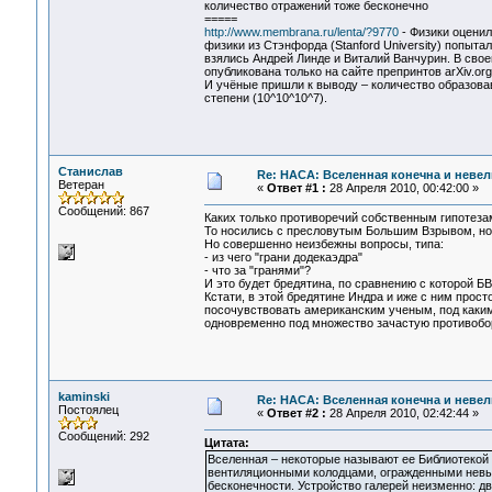
количество отражений тоже бесконечно
=====
http://www.membrana.ru/lenta/?9770
- Физики оцени
физики из Стэнфорда (Stanford University) попыт
взялись Андрей Линде и Виталий Ванчурин. В свое
опубликована только на сайте препринтов arXiv.o
И учёные пришли к выводу – количество образова
степени (10^10^10^7).
Станислав
Re: НАСА: Вселенная конечна и невел
Ветеран
«
Ответ #1 :
28 Апреля 2010, 00:42:00 »
Сообщений: 867
Каких только противоречий собственным гипотеза
То носились с пресловутым Большим Взрывом, но 7
Но совершенно неизбежны вопросы, типа:
- из чего "грани додекаэдра"
- что за "гранями"?
И это будет бредятина, по сравнению с которой Б
Кстати, в этой бредятине Индра и иже с ним прост
посочувствовать американским ученым, под каки
одновременно под множество зачастую противоборс
kaminski
Re: НАСА: Вселенная конечна и невел
Постоялец
«
Ответ #2 :
28 Апреля 2010, 02:42:44 »
Сообщений: 292
Цитата:
Вселенная – некоторые называют ее Библиотекой 
вентиляционными колодцами, огражденными невыс
бесконечности. Устройство галерей неизменно: дв