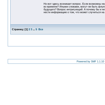
Но вот здесь возникает вопрос. Если возможны н
во времени? Иными словами, могут-ли быть флукт
будущего? Вопрос интригующий. А почему бы и нет
нести информацию о том, что может случиться на 
Страниц:
[
1
]
2
3
...
5
Все
Powered by SMF 1.1.10