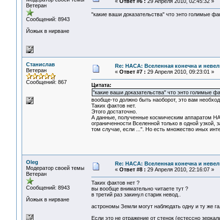
«
Ответ #6 :
29 Апреля 2010, 02:45:32 »
Ветеран
"какие ваши доказательства" что энто голимые фа
Сообщений: 8943
Йожык в нирване
Станислав
Re: НАСА: Вселенная конечна и невел
Ветеран
«
Ответ #7 :
29 Апреля 2010, 09:23:01 »
Сообщений: 867
Цитата:
"какие ваши доказательства" что энто голимые фа
вообще-то должно быть наоборот, это вам необход
Таких фактов нет.
Этого достаточно.
А данные, полученные космическим аппаратом НАС
ограниченности Вселенной только в одной узкой, з
том случае, если ...". Но есть множество иных инт
Oleg
Re: НАСА: Вселенная конечна и невел
Модератор своей темы
«
Ответ #8 :
29 Апреля 2010, 22:16:07 »
Ветеран
Таких фактов нет ?
Сообщений: 8943
вы вообще внимательно читаете тут ?
в третий раз закинул старик невод..
Йожык в нирване
астрономы Земли могут наблюдать одну и ту же га
Если это не отражение от стенок (естессно зерка