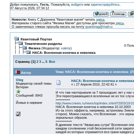
Добро пожаловать,
Гость
. Пожалуйста,
войдите
или
зарегистрируйтесь
.
07 Августа 2026, 07:34:12
Новости:
Книгу С.Доронина "Квантовая магия" читать
здесь
Материалы старого сайта "Физика Магии" доступны для просмотра
здесь
О замеченных глюках просьба писать на почту
quantmag@mail.ru
Квантовый Портал
Тематические разделы
0 Поль
Физика
(Модератор:
valeriy
)
НАСА: Вселенная конечна и невелика
Страниц:
[
1
]
2
3
...
5
Все
Тема: НАСА: Вселенная конечна и невелика (П
Автор
Oleg
НАСА: Вселенная конечна и невелик
Модератор своей темы
«
:
27 Апреля 2010, 22:42:41 »
Ветеран
И что там наоткрывали за 7 прошедших лет у нас-
Сообщений: 8943
Эти переотражающиеся вселенные не из тех случае
========
Йожык в нирване
http://www.cnews.ru/news/top/index.shtml?2003/10/1
НАСА: Вселенная конечна и невелика 10.10.2003
Из-за этого эффекта, например, астрономы Земли 
сторон). Можно сказать, что Вселенная - это зерк
зеркальных образов.
=========
В древнем тексте "Авамсака сутра" Вселенная опи
каждом сочленении этой бесконечной сети закреп
каждой из которых отражаются все грани каждого д