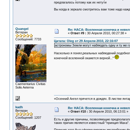
предлагалось потому как их нетути
Вы когда в зеркало смотритесь вам тоже надо кажд
Quangel
Re: НАСА: Вселенная конечна и невел
Ветеран
«
Ответ #9 :
30 Апреля 2010, 00:27:38 »
Сообщений: 7733
Цитата: Oleg от 29 Апреля 2010, 22:16:07
астрономы Земли могут наблюдать одну и ту же га
Насколько я понял,реальных наблюдений подобного
конечной вселенной окажется верной..."
Сaementarius Civitas
Solis Aeterna
«Осенний Ангел прячется в дождях. В листве янтарн
kadh
Re: НАСА: Вселенная конечна и невел
Ветеран
«
Ответ #10 :
30 Апреля 2010, 06:13:01 »
Сообщений: 1207
Есть и другие причины, позволяющие предполагать
таких причин является известный "принцип Маха".
Принцип этот был сформулирован австрийским физ