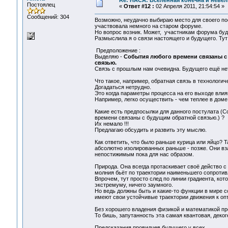
Re: НАСА: Вселенная конечна и невел
Постоялец
«
Ответ #12 :
02 Апреля 2011, 21:54:54 »
Сообщений: 304
Возможно, неудачно выбираю место для своего пос
участвовала немного на старом форуме.
Но вопрос возник. Может, участникам форума буде
Размыслила я о связи настоящего и будущего. Тут
Предположение :
Выделяю -
События любого времени связаны с
связью.
Связь с прошлым нам очевидна. Будущего ещё нет,
Что такое, например, обратная связь в технологи
Догадаться нетрудно.
Это когда параметры процесса на его выходе вли
Например, легко осуществить - чем теплее в доме
Какие есть предпосылки для данного постулата (С
времени связаны с будущим обратной связью.) ?
Их немало !!!
Предлагаю обсудить и развить эту мыслю.
Как ответить, что было раньше курица или яйцо? Т
абсолютно изолированных раньше - позже. Они в
непостижимым пока для нас образом.
Природа. Она всегда протаскивает своё действо с
молния бьёт по траектории наименьшего сопротив
Впрочем, тут просто след по линии градиента, кот
экстремуму, ничего заумного.
Но ведь должны быть и какие-то функции в мире с
имеют свои устойчивые траектории движения к опт
Без хорошего владения физикой и математикой про
То бишь, запутанность эта самая квантовая, деко
Предсказания провидцев будущего у всех