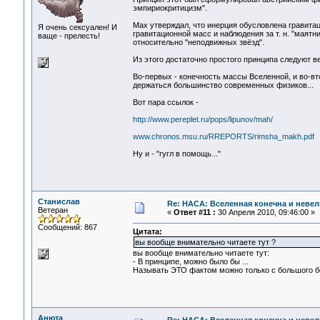
эмпириокритицизм".
Мах утверждал, что инерция обусловлена гравитац
Я очень сексуален! И
гравитационной масс и наблюдения за т. н. "маят
ваще - прелесть!
относительно "неподвижных звёзд".
Из этого достаточно простого принципа следуют 
Во-первых - конечность массы Вселенной, и во-втор
держаться большинство современных физиков...
Вот пара ссылок -
http://www.pereplet.ru/pops/lipunov/mah/
www.chronos.msu.ru/RREPORTS/rimsha_makh.pdf
Ну и - "гугл в помощь..."
Станислав
Re: НАСА: Вселенная конечна и невел
Ветеран
«
Ответ #11 :
30 Апреля 2010, 09:46:00 »
Сообщений: 867
Цитата:
вы вообще внимательно читаете тут ?
вы вообще внимательно читаете тут:
- В принципе, можно было бы ...
Называть ЭТО фактом можно только с большого б
Анюта