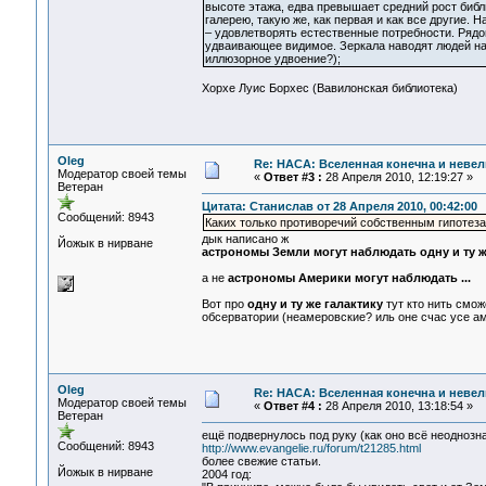
высоте этажа, едва превышает средний рост библ
галерею, такую же, как первая и как все другие.
– удовлетворять естественные потребности. Рядом
удваивающее видимое. Зеркала наводят людей на 
иллюзорное удвоение?);
Хорхе Луис Борхес (Вавилонская библиотека)
Oleg
Re: НАСА: Вселенная конечна и невел
Модератор своей темы
«
Ответ #3 :
28 Апреля 2010, 12:19:27 »
Ветеран
Цитата: Станислав от 28 Апреля 2010, 00:42:00
Сообщений: 8943
Каких только противоречий собственным гипотез
дык написано ж
Йожык в нирване
астрономы Земли могут наблюдать одну и ту же
а не
астрономы Америки могут наблюдать ...
Вот про
одну и ту же галактику
тут кто нить смож
обсерватории (неамеровские? иль оне счас усе а
Oleg
Re: НАСА: Вселенная конечна и невел
Модератор своей темы
«
Ответ #4 :
28 Апреля 2010, 13:18:54 »
Ветеран
ещё подвернулось под руку (как оно всё неоднозна
Сообщений: 8943
http://www.evangelie.ru/forum/t21285.html
более свежие статьи.
Йожык в нирване
2004 год: