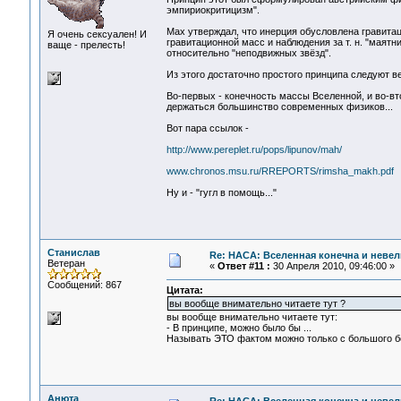
эмпириокритицизм".
Мах утверждал, что инерция обусловлена гравитац
Я очень сексуален! И
гравитационной масс и наблюдения за т. н. "маят
ваще - прелесть!
относительно "неподвижных звёзд".
Из этого достаточно простого принципа следуют 
Во-первых - конечность массы Вселенной, и во-втор
держаться большинство современных физиков...
Вот пара ссылок -
http://www.pereplet.ru/pops/lipunov/mah/
www.chronos.msu.ru/RREPORTS/rimsha_makh.pdf
Ну и - "гугл в помощь..."
Станислав
Re: НАСА: Вселенная конечна и невел
Ветеран
«
Ответ #11 :
30 Апреля 2010, 09:46:00 »
Сообщений: 867
Цитата:
вы вообще внимательно читаете тут ?
вы вообще внимательно читаете тут:
- В принципе, можно было бы ...
Называть ЭТО фактом можно только с большого б
Анюта