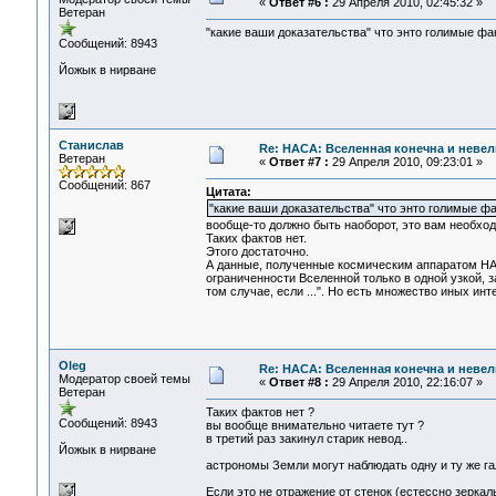
«
Ответ #6 :
29 Апреля 2010, 02:45:32 »
Ветеран
"какие ваши доказательства" что энто голимые фа
Сообщений: 8943
Йожык в нирване
Станислав
Re: НАСА: Вселенная конечна и невел
Ветеран
«
Ответ #7 :
29 Апреля 2010, 09:23:01 »
Сообщений: 867
Цитата:
"какие ваши доказательства" что энто голимые фа
вообще-то должно быть наоборот, это вам необход
Таких фактов нет.
Этого достаточно.
А данные, полученные космическим аппаратом НАС
ограниченности Вселенной только в одной узкой, з
том случае, если ...". Но есть множество иных инт
Oleg
Re: НАСА: Вселенная конечна и невел
Модератор своей темы
«
Ответ #8 :
29 Апреля 2010, 22:16:07 »
Ветеран
Таких фактов нет ?
Сообщений: 8943
вы вообще внимательно читаете тут ?
в третий раз закинул старик невод..
Йожык в нирване
астрономы Земли могут наблюдать одну и ту же га
Если это не отражение от стенок (естессно зерка