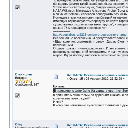
"В принципе, можно было бы увидеть свет и от Зем
бы видеть Землю такой, какой она была, скажем, 4
Чтобы найти световые лучи, "закручивающиеся" в
NASA Wilkinson Microwave Anisotropy Probe (Зонд
млн км от Земли и способен обнаружить разность
Исследователи искали свет, прибывший от одного 
имеющих одинаковую температуру на карте горячи
существенного количества таких кругов", - говори
свыше 78 миллиардов световых лет
==========
http://cvetindigo.ru/2223-uchenye-bog-gde-to-snaruzh
Вселенная не бесконечна. И представляет собой ш
- Шар, конечно, огромный, - говорит Дуглас Скотт 
бесконечным.
О шаре толкуют и «голографисты». И это вселяет
проникнуть внутрь этой голограммы. И начнут изв
миров. Вдруг вообще откроется возможность путеш
Станислав
Re: НАСА: Вселенная конечна и невел
Ветеран
«
Ответ #5 :
28 Апреля 2010, 21:32:29 »
Сообщений: 867
Цитата:
В принципе, можно было бы увидеть свет и от Зе
в принципе можно голым по деревьям скакать и об
количества таких людей".
И что?
К чему это нагнетание вульгарных фантазий в дух
Oleg
Re: НАСА: Вселенная конечна и невел
Модератор своей темы