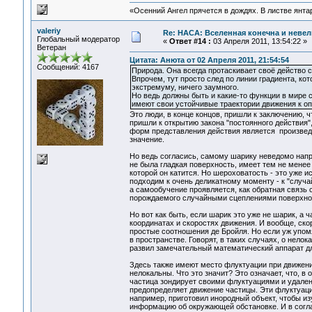
«Осенний Ангел прячется в дождях. В листве янтарн
valeriy
Re: НАСА: Вселенная конечна и невел
Глобальный модератор
«
Ответ #14 :
03 Апреля 2011, 13:54:22 »
Ветеран
Цитата: Анюта от 02 Апреля 2011, 21:54:54
Сообщений: 4167
Природа. Она всегда протаскивает своё действо с
Впрочем, тут просто след по линии градиента, кот
экстремуму, ничего заумного.
Но ведь должны быть и какие-то функции в мире 
имеют свои устойчивые траектории движения к о
Это люди, в конце концов, пришли к заключению, ч
пришли к открытию закона "постоянного действия",
форм представления действия является произведе
значение.
Но ведь согласись, самому шарику неведомо напра
не была гладкая поверхность, имеет тем не менее
которой он катится. Но шероховатость - это уже и
подходим к очень деликатному моменту - к "случ
а самообучение проявляется, как обратная связь
порождаемого случайными сцеплениями поверхност
Но вот как быть, если шарик это уже не шарик, а 
координатах и скоростях движения. И вообще, ско
простые соотношения де Бройля. Но если уж упом
в пространстве. Говорят, в таких случаях, о нело
развил замечательный математический аппарат для
Здесь также имеют место флуктуации при движени
нелокальны. Что это значит? Это означает, что, в
частица зондирует своими флуктуациями и удален
предопределяет движение частицы. Эти флуктуац
например, приготовил инородный объект, чтобы из
информацию об окружающей обстановке. И в согла