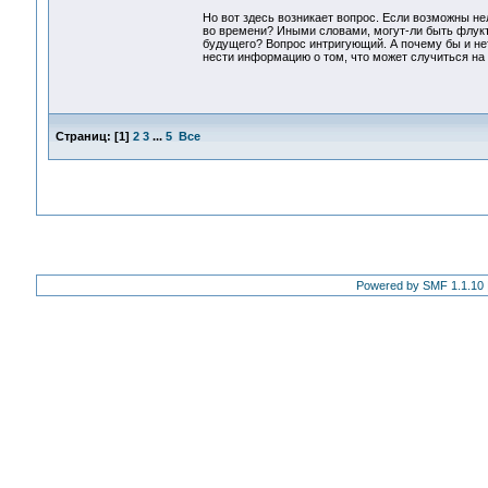
Но вот здесь возникает вопрос. Если возможны н
во времени? Иными словами, могут-ли быть флукт
будущего? Вопрос интригующий. А почему бы и нет
нести информацию о том, что может случиться на 
Страниц:
[
1
]
2
3
...
5
Все
Powered by SMF 1.1.10