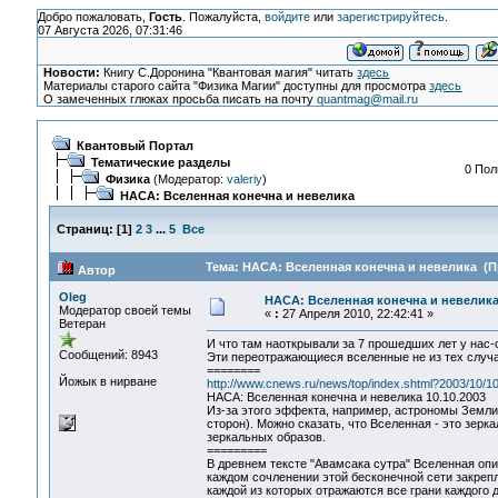
Добро пожаловать,
Гость
. Пожалуйста,
войдите
или
зарегистрируйтесь
.
07 Августа 2026, 07:31:46
Новости:
Книгу С.Доронина "Квантовая магия" читать
здесь
Материалы старого сайта "Физика Магии" доступны для просмотра
здесь
О замеченных глюках просьба писать на почту
quantmag@mail.ru
Квантовый Портал
Тематические разделы
0 Пол
Физика
(Модератор:
valeriy
)
НАСА: Вселенная конечна и невелика
Страниц:
[
1
]
2
3
...
5
Все
Тема: НАСА: Вселенная конечна и невелика (П
Автор
Oleg
НАСА: Вселенная конечна и невелик
Модератор своей темы
«
:
27 Апреля 2010, 22:42:41 »
Ветеран
И что там наоткрывали за 7 прошедших лет у нас-
Сообщений: 8943
Эти переотражающиеся вселенные не из тех случае
========
Йожык в нирване
http://www.cnews.ru/news/top/index.shtml?2003/10/1
НАСА: Вселенная конечна и невелика 10.10.2003
Из-за этого эффекта, например, астрономы Земли 
сторон). Можно сказать, что Вселенная - это зерк
зеркальных образов.
=========
В древнем тексте "Авамсака сутра" Вселенная опи
каждом сочленении этой бесконечной сети закреп
каждой из которых отражаются все грани каждого д