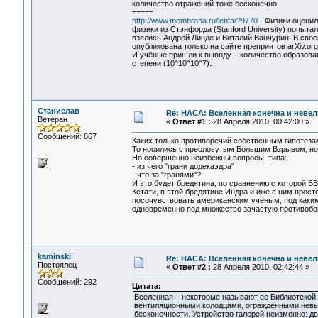
количество отражений тоже бесконечно
=====
http://www.membrana.ru/lenta/?9770
- Физики оцени
физики из Стэнфорда (Stanford University) попыт
взялись Андрей Линде и Виталий Ванчурин. В свое
опубликована только на сайте препринтов arXiv.o
И учёные пришли к выводу – количество образова
степени (10^10^10^7).
Станислав
Re: НАСА: Вселенная конечна и невел
Ветеран
«
Ответ #1 :
28 Апреля 2010, 00:42:00 »
Сообщений: 867
Каких только противоречий собственным гипотеза
То носились с пресловутым Большим Взрывом, но 7
Но совершенно неизбежны вопросы, типа:
- из чего "грани додекаэдра"
- что за "гранями"?
И это будет бредятина, по сравнению с которой Б
Кстати, в этой бредятине Индра и иже с ним прост
посочувствовать американским ученым, под каки
одновременно под множество зачастую противоборс
kaminski
Re: НАСА: Вселенная конечна и невел
Постоялец
«
Ответ #2 :
28 Апреля 2010, 02:42:44 »
Сообщений: 292
Цитата:
Вселенная – некоторые называют ее Библиотекой 
вентиляционными колодцами, огражденными невыс
бесконечности. Устройство галерей неизменно: дв