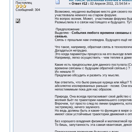
Re: НАСА: Вселенная конечна и невел
Постоялец
«
Ответ #12 :
02 Апреля 2011, 21:54:54 »
Сообщений: 304
Возможно, неудачно выбираю место для своего пос
участвовала немного на старом форуме.
Но вопрос возник. Может, участникам форума буде
Размыслила я о связи настоящего и будущего. Тут
Предположение :
Выделяю -
События любого времени связаны с
связью.
Связь с прошлым нам очевидна. Будущего ещё нет,
Что такое, например, обратная связь в технологи
Догадаться нетрудно.
Это когда параметры процесса на его выходе вли
Например, легко осуществить - чем теплее в доме
Какие есть предпосылки для данного постулата (С
времени связаны с будущим обратной связью.) ?
Их немало !!!
Предлагаю обсудить и развить эту мыслю.
Как ответить, что было раньше курица или яйцо? Т
абсолютно изолированных раньше - позже. Они в
непостижимым пока для нас образом.
Природа. Она всегда протаскивает своё действо с
молния бьёт по траектории наименьшего сопротив
Впрочем, тут просто след по линии градиента, кот
экстремуму, ничего заумного.
Но ведь должны быть и какие-то функции в мире с
имеют свои устойчивые траектории движения к опт
Без хорошего владения физикой и математикой про
То бишь, запутанность эта самая квантовая, деко
Предсказания провидцев будущего у всех