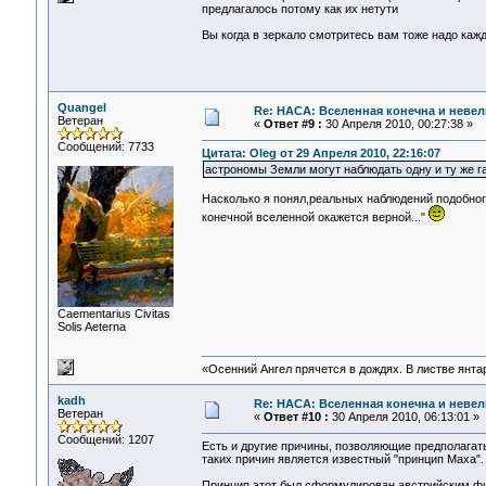
предлагалось потому как их нетути
Вы когда в зеркало смотритесь вам тоже надо кажд
Quangel
Re: НАСА: Вселенная конечна и невел
Ветеран
«
Ответ #9 :
30 Апреля 2010, 00:27:38 »
Сообщений: 7733
Цитата: Oleg от 29 Апреля 2010, 22:16:07
астрономы Земли могут наблюдать одну и ту же га
Насколько я понял,реальных наблюдений подобного
конечной вселенной окажется верной..."
Сaementarius Civitas
Solis Aeterna
«Осенний Ангел прячется в дождях. В листве янтарн
kadh
Re: НАСА: Вселенная конечна и невел
Ветеран
«
Ответ #10 :
30 Апреля 2010, 06:13:01 »
Сообщений: 1207
Есть и другие причины, позволяющие предполагать
таких причин является известный "принцип Маха".
Принцип этот был сформулирован австрийским физ