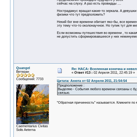
сейчас на слуху. А раз есть провидцы ....
Нострадамус вращал какие-то зеркала. А девушки 
физики что тут предположить?
Некий бог вне времени обитает яко-бы, все времен
эту тему что-то околонаучное. Но тупик тут для ме
Если возможны путешествия во времени , то какая
не допустить сформировавшееся у них неминуемое
Quangel
Re: НАСА: Вселенная конечна и невел
Ветеран
«
Ответ #13 :
02 Апреля 2011, 22:45:19 »
Сообщений: 7733
Цитата: Анюта от 02 Апреля 2011, 21:54:54
Предположение :
Выделяю - События любого времени связаны с б
связью.
"Обратная причинность" называется. Кликните по
Сaementarius Civitas
Solis Aeterna