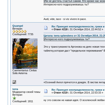
Им не достичь счастья самим. Кто кроме нас мож
Интересно-кого подразумеваешь ты?
Audi, vide, tace - si vis vivere in pace.
Quangel
Re: Принцип неопределенности, греки и
Ветеран
«
Ответ #218 :
31 Октября 2014, 22:44:52 »
Сообщений: 7735
Цитата: terra splendens от 31 Октября 2014, 21:2
Интересно-кого подразумеваешь ты?
Это у трансгуманиста Аргонова на днях новая те
таблетку,которая даст "предельное переживание"
Сaementarius Civitas
Solis Aeterna
«Осенний Ангел прячется в дождях. В листве янтарн
terra
Re: Принцип неопределенности, греки и
Модератор своей темы
«
Ответ #219 :
31 Октября 2014, 22:53:33 »
Ветеран
ну это совсем не навая идея. О вселенской любви
Сообщений: 1811