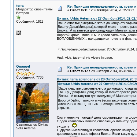
terra
Re: Принцип неопределенности, греки и
Модератор своей темы
«
Ответ #211 :
28 Октября 2014, 20:35:08 »
Ветеран
Цитата: Urbis Aeterna от 27 Октября 2014, 02:02:
Сообщений: 1811
Ваше счастье,смертные,что я до конца откладыв
Вишну-Дэва(Минцева),который может просто раз
Блоха. А останутся для следующей Манвантары т
Дорогой Урбис! поясни мне (если захочешь ,коне
ВОПЛОЩЕННЫХ... находящихся то есть в физ. теле
«
Последнее редактирование: 28 Октября 2014, 20
Audi, vide, tace - si vis vivere in pace.
Quangel
Re: Принцип неопределенности, греки и
Ветеран
«
Ответ #212 :
29 Октября 2014, 05:45:06 »
Сообщений: 7735
Цитата: terra splendens от 28 Октября 2014, 20:3
Цитата: Urbis Aeterna от 27 Октября 2014, 02:02
Ваше счастье,смертные,что я до конца откладыв
Вишну-Дэва(Минцева),который может просто ра
Блоха. А останутся для следующей Манвантары т
Дорогой Урбис! поясни мне (если захочешь ,коне
именно ВОПЛОЩЕННЫХ... находящихся то есть в ф
скрыто...
Сил у меня нет каждый день смотреть,во что фор
Орден квантовых воинов,спасающих планету одни
Сaementarius Civitas
уходить.
Solis Aeterna
Я другое имел ввиду,в квантовом ореоле каждого 
диссипируют в хаос сферы Блоха. Если такую душ