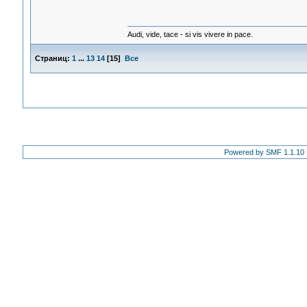
Audi, vide, tace - si vis vivere in pace.
Страниц:
1
...
13
14
[
15
]
Все
Powered by SMF 1.1.10