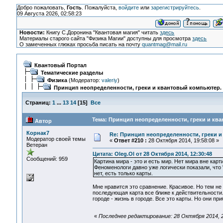
Добро пожаловать,
Гость
. Пожалуйста,
войдите
или
зарегистрируйтесь
.
09 Августа 2026, 02:58:23
Новости:
Книгу С.Доронина "Квантовая магия" читать
здесь
Материалы старого сайта "Физика Магии" доступны для просмотра
здесь
О замеченных глюках просьба писать на почту
quantmag@mail.ru
Квантовый Портал
Тематические разделы
Физика
(Модератор:
valeriy
)
Принцип неопределенности, греки и квантовый компьютер.
Страниц:
1
...
13
14
[
15
]
Все
Тема: Принцип неопределенности, греки и ква
Автор
Корнак7
Re: Принцип неопределенности, греки и
Модератор своей темы
«
Ответ #210 :
28 Октября 2014, 19:58:08 »
Ветеран
Цитата: Oleg.Ol от 28 Октября 2014, 12:30:48
Сообщений: 959
Картина мира - это и есть мир. Нет мира вне карт
Феноменологи давно уже логически показали, что 
нет, есть только карты.
Мне нравится это сравнение. Красивое. Но тем не
последующая карта все ближе к действительности
городе - жизнь в городе. Все это карты. Но они пр
«
Последнее редактирование: 28 Октября 2014, 2