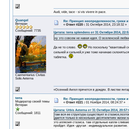
Audi, vide, tace - si vis vivere in pace.
Quangel
Re: Принцип неопределенности, греки и
Ветеран
«
Ответ #220 :
31 Октября 2014, 23:18:32 »
Сообщений: 7735
Цитата: terra splendens от 31 Октября 2014, 22:5
ну это совсем не навая идея. О вселенской любви
Да не то слово.
Но поскольку "квантовый ск
сильней и сильней,я уже тоже начинаю склоняться
таблетка.
Сaementarius Civitas
Solis Aeterna
«Осенний Ангел прячется в дождях. В листве янтарн
terra
Re: Принцип неопределенности, греки и
Модератор своей темы
«
Ответ #221 :
01 Ноября 2014, 08:24:37 »
Ветеран
Цитата: Urbis Aeterna от 31 Октября 2014, 20:57:
Сообщений: 1811
там вся ее структура существует в стазисе,поэто
дается только в нескольких десятилетиях жизни н
это иллюзия стазиса. там отдельные капли сливаю
пройдет. Идея -другая : индивидуальное развитие.