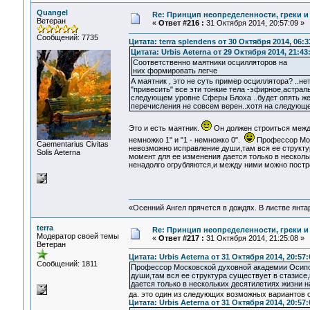
Quangel
Re: Принцип неопределенности, греки и
Ветеран
«
Ответ #216 :
31 Октября 2014, 20:57:09 »
Сообщений: 7735
Цитата: terra splendens от 30 Октября 2014, 06:3
Цитата: Urbis Aeterna от 29 Октября 2014, 21:43
Соответственно маятники осцилляторов на
них формировать легче
А маятник , это не суть пример осциллятора? ..не
"привесить" все эти тонкие тела -эфирное,астраль
следующем уровне Сферы Блоха ..будет опять же
перечисления не совсем верен..хотя на следующе
Это и есть маятник.
Он должен строиться между
немножко 1" и "1 - немножко 0".
Профессор Мос
Сaementarius Civitas
невозможно исправление души,там вся ее структур
Solis Aeterna
момент для ее изменения дается только в несколь
ненадолго огрубляются,и между ними можно постр
«Осенний Ангел прячется в дождях. В листве янтарн
terra
Re: Принцип неопределенности, греки и
Модератор своей темы
«
Ответ #217 :
31 Октября 2014, 21:25:08 »
Ветеран
Цитата: Urbis Aeterna от 31 Октября 2014, 20:57:
Сообщений: 1811
Профессор Московской духовной академии Осипо
души,там вся ее структура существует в стазисе,
дается только в нескольких десятилетиях жизни н
да. это один из следующих возможных вариантов о
Цитата: Urbis Aeterna от 31 Октября 2014, 20:57: