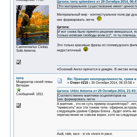
Цитата: terra splendens от 29 Октября 2014, 06:4
Это материальное существование имеет ценность!
Материальный мир - контекстуальное поле,где ду
них формировать легче.
Цитата:
И вот снова было принято решение вмешаться, пок
только иллюзия свободы воли.(с)", то ты плачешь 
Это только красивые фразы из голливудского фи
Сaementarius Civitas
недостаточный.
Solis Aeterna
«Осенний Ангел прячется в дождях. В листве янтарн
terra
Re: Принцип неопределенности, греки и
Модератор своей темы
«
Ответ #215 :
30 Октября 2014, 06:33:58 »
Ветеран
Цитата: Urbis Aeterna от 29 Октября 2014, 21:43:
Сообщений: 1811
Соответственно маятники осцилляторов на
них формировать легче
А маятник , это не суть пример осциллятора? ..не
"привесить" все эти тонкие тела -эфирное,астральн
следующем уровне Сферы Блоха ..будет опять же
перечисления не совсем верен..хотя на следующем
Audi, vide, tace - si vis vivere in pace.