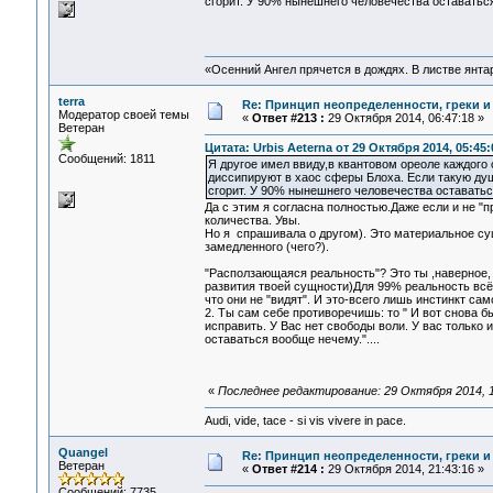
сгорит. У 90% нынешнего человечества оставатьс
«Осенний Ангел прячется в дождях. В листве янтарн
terra
Re: Принцип неопределенности, греки и
Модератор своей темы
«
Ответ #213 :
29 Октября 2014, 06:47:18 »
Ветеран
Цитата: Urbis Aeterna от 29 Октября 2014, 05:45:
Сообщений: 1811
Я другое имел ввиду,в квантовом ореоле каждого
диссипируют в хаос сферы Блоха. Если такую душ
сгорит. У 90% нынешнего человечества оставать
Да с этим я согласна полностью.Даже если и не "пр
количества. Увы.
Но я спрашивала о другом). Это материальное су
замедленного (чего?).
"Расползающаяся реальность"? Это ты ,наверное,
развития твоей сущности)Для 99% реальность всё 
что они не "видят". И это-всего лишь инстинкт с
2. Ты сам себе противоречишь: то " И вот снова б
исправить. У Вас нет свободы воли. У вас только 
оставаться вообще нечему."....
«
Последнее редактирование: 29 Октября 2014, 16
Audi, vide, tace - si vis vivere in pace.
Quangel
Re: Принцип неопределенности, греки и
Ветеран
«
Ответ #214 :
29 Октября 2014, 21:43:16 »
Сообщений: 7735