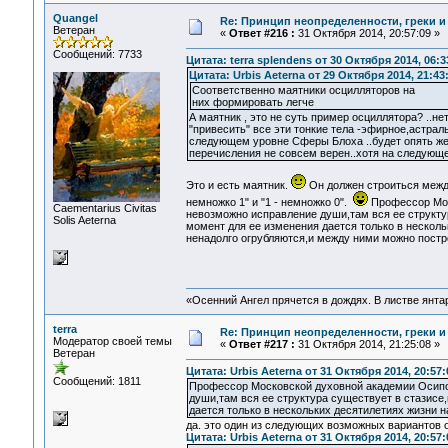
Quangel
Re: Принцип неопределенности, греки и
Ветеран
«
Ответ #216 :
31 Октября 2014, 20:57:09 »
Сообщений: 7733
Цитата: terra splendens от 30 Октября 2014, 06:3
Цитата: Urbis Aeterna от 29 Октября 2014, 21:43
Соответственно маятники осцилляторов на
них формировать легче
А маятник , это не суть пример осциллятора? ..не
"привесить" все эти тонкие тела -эфирное,астраль
следующем уровне Сферы Блоха ..будет опять же
перечисления не совсем верен..хотя на следующе
Это и есть маятник.
Он должен строиться между
немножко 1" и "1 - немножко 0".
Профессор Мос
Сaementarius Civitas
невозможно исправление души,там вся ее структур
Solis Aeterna
момент для ее изменения дается только в несколь
ненадолго огрубляются,и между ними можно постр
«Осенний Ангел прячется в дождях. В листве янтарн
terra
Re: Принцип неопределенности, греки и
Модератор своей темы
«
Ответ #217 :
31 Октября 2014, 21:25:08 »
Ветеран
Цитата: Urbis Aeterna от 31 Октября 2014, 20:57:
Сообщений: 1811
Профессор Московской духовной академии Осипо
души,там вся ее структура существует в стазисе,
дается только в нескольких десятилетиях жизни н
да. это один из следующих возможных вариантов о
Цитата: Urbis Aeterna от 31 Октября 2014, 20:57: