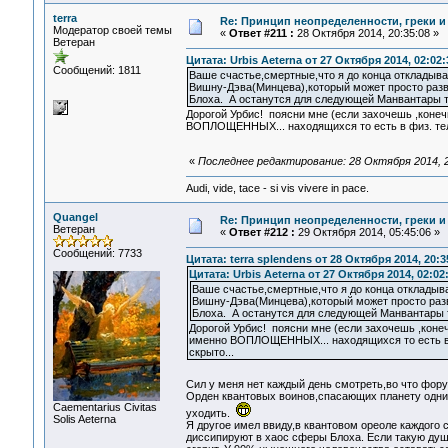
terra
Re: Принцип неопределенности, греки и
Модератор своей темы
«
Ответ #211 :
28 Октября 2014, 20:35:08 »
Ветеран
Цитата: Urbis Aeterna от 27 Октября 2014, 02:02:
Сообщений: 1811
Ваше счастье,смертные,что я до конца откладыв
Вишну-Дэва(Минцева),который может просто раз
Блоха. А останутся для следующей Манвантары т
Дорогой Урбис! поясни мне (если захочешь ,коне
ВОПЛОЩЕННЫХ... находящихся то есть в физ. теле
«
Последнее редактирование: 28 Октября 2014, 20
Audi, vide, tace - si vis vivere in pace.
Quangel
Re: Принцип неопределенности, греки и
Ветеран
«
Ответ #212 :
29 Октября 2014, 05:45:06 »
Сообщений: 7733
Цитата: terra splendens от 28 Октября 2014, 20:3
Цитата: Urbis Aeterna от 27 Октября 2014, 02:02
Ваше счастье,смертные,что я до конца откладыв
Вишну-Дэва(Минцева),который может просто ра
Блоха. А останутся для следующей Манвантары т
Дорогой Урбис! поясни мне (если захочешь ,коне
именно ВОПЛОЩЕННЫХ... находящихся то есть в ф
скрыто...
Сил у меня нет каждый день смотреть,во что фор
Орден квантовых воинов,спасающих планету одни
Сaementarius Civitas
уходить.
Solis Aeterna
Я другое имел ввиду,в квантовом ореоле каждого 
диссипируют в хаос сферы Блоха. Если такую душ