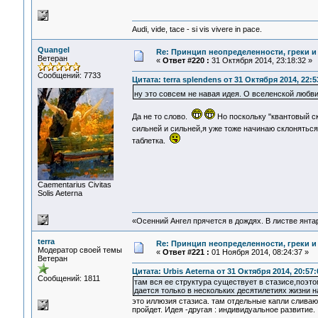
Audi, vide, tace - si vis vivere in pace.
Quangel
Re: Принцип неопределенности, греки и
Ветеран
«
Ответ #220 :
31 Октября 2014, 23:18:32 »
Сообщений: 7733
Цитата: terra splendens от 31 Октября 2014, 22:5
ну это совсем не навая идея. О вселенской любви
Да не то слово.
Но поскольку "квантовый ск
сильней и сильней,я уже тоже начинаю склоняться
таблетка.
Сaementarius Civitas
Solis Aeterna
«Осенний Ангел прячется в дождях. В листве янтарн
terra
Re: Принцип неопределенности, греки и
Модератор своей темы
«
Ответ #221 :
01 Ноября 2014, 08:24:37 »
Ветеран
Цитата: Urbis Aeterna от 31 Октября 2014, 20:57:
Сообщений: 1811
там вся ее структура существует в стазисе,поэто
дается только в нескольких десятилетиях жизни н
это иллюзия стазиса. там отдельные капли сливаю
пройдет. Идея -другая : индивидуальное развитие.