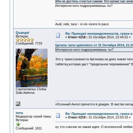
Им не достичь счастья самим. Кто кроме нас мож
Интересно-кого подразумеваешь ты?
Audi, vide, tace - si vis vivere in pace.
Quangel
Re: Принцип неопределенности, греки и
Ветеран
«
Ответ #218 :
31 Октября 2014, 22:44:52 »
Сообщений: 7733
Цитата: terra splendens от 31 Октября 2014, 21:2
Интересно-кого подразумеваешь ты?
Это у трансгуманиста Аргонова на днях новая те
таблетку,которая даст "предельное переживание"
Сaementarius Civitas
Solis Aeterna
«Осенний Ангел прячется в дождях. В листве янтарн
terra
Re: Принцип неопределенности, греки и
Модератор своей темы
«
Ответ #219 :
31 Октября 2014, 22:53:33 »
Ветеран
ну это совсем не навая идея. О вселенской любви
Сообщений: 1811