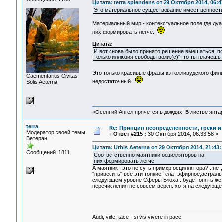
Цитата: terra splendens от 29 Октября 2014, 06:4
Это материальное существование имеет ценность!
Материальный мир - контекстуальное поле,где ду
них формировать легче.
Цитата:
И вот снова было принято решение вмешаться, пок
только иллюзия свободы воли.(с)", то ты плачешь 
Это только красивые фразы из голливудского фи
Сaementarius Civitas
недостаточный.
Solis Aeterna
«Осенний Ангел прячется в дождях. В листве янтарн
terra
Re: Принцип неопределенности, греки и
Модератор своей темы
«
Ответ #215 :
30 Октября 2014, 06:33:58 »
Ветеран
Цитата: Urbis Aeterna от 29 Октября 2014, 21:43:
Сообщений: 1811
Соответственно маятники осцилляторов на
них формировать легче
А маятник , это не суть пример осциллятора? ..не
"привесить" все эти тонкие тела -эфирное,астральн
следующем уровне Сферы Блоха ..будет опять же
перечисления не совсем верен..хотя на следующем
Audi, vide, tace - si vis vivere in pace.