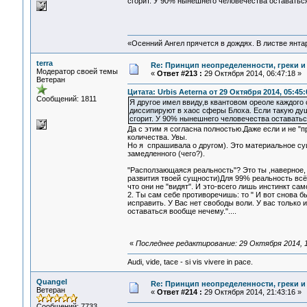
сгорит. У 90% нынешнего человечества оставатьс
«Осенний Ангел прячется в дождях. В листве янтарн
terra
Re: Принцип неопределенности, греки и
Модератор своей темы
«
Ответ #213 :
29 Октября 2014, 06:47:18 »
Ветеран
Цитата: Urbis Aeterna от 29 Октября 2014, 05:45:
Сообщений: 1811
Я другое имел ввиду,в квантовом ореоле каждого
диссипируют в хаос сферы Блоха. Если такую душ
сгорит. У 90% нынешнего человечества оставать
Да с этим я согласна полностью.Даже если и не "пр
количества. Увы.
Но я спрашивала о другом). Это материальное су
замедленного (чего?).
"Расползающаяся реальность"? Это ты ,наверное,
развития твоей сущности)Для 99% реальность всё 
что они не "видят". И это-всего лишь инстинкт с
2. Ты сам себе противоречишь: то " И вот снова б
исправить. У Вас нет свободы воли. У вас только 
оставаться вообще нечему."....
«
Последнее редактирование: 29 Октября 2014, 16
Audi, vide, tace - si vis vivere in pace.
Quangel
Re: Принцип неопределенности, греки и
Ветеран
«
Ответ #214 :
29 Октября 2014, 21:43:16 »
Сообщений: 7733