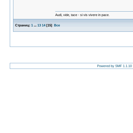
Audi, vide, tace - si vis vivere in pace.
Страниц:
1
...
13
14
[
15
]
Все
Powered by SMF 1.1.10