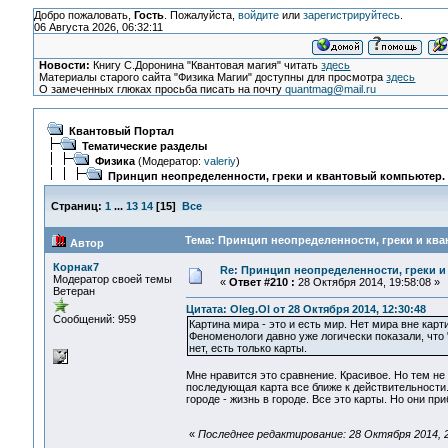
Добро пожаловать,
Гость
. Пожалуйста,
войдите
или
зарегистрируйтесь
.
06 Августа 2026, 06:32:11
Новости:
Книгу С.Доронина "Квантовая магия" читать
здесь
Материалы старого сайта "Физика Магии" доступны для просмотра
здесь
О замеченных глюках просьба писать на почту
quantmag@mail.ru
Квантовый Портал
Тематические разделы
Физика
(Модератор:
valeriy
)
Принцип неопределенности, греки и квантовый компьютер.
Страниц:
1
...
13
14
[
15
]
Все
Тема: Принцип неопределенности, греки и ква
Автор
Корнак7
Re: Принцип неопределенности, греки и
Модератор своей темы
«
Ответ #210 :
28 Октября 2014, 19:58:08 »
Ветеран
Цитата: Oleg.Ol от 28 Октября 2014, 12:30:48
Сообщений: 959
Картина мира - это и есть мир. Нет мира вне карт
Феноменологи давно уже логически показали, что 
нет, есть только карты.
Мне нравится это сравнение. Красивое. Но тем не
последующая карта все ближе к действительности
городе - жизнь в городе. Все это карты. Но они пр
«
Последнее редактирование: 28 Октября 2014, 2