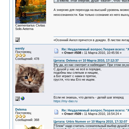
...а ежели, этой энергии, душе "хватит", чтоб "в
А энергию для перехода на высший уровень можно
неосознанности. Как только сознание из него вых
Сaementarius Civitas
Solis Aeterna
«Осенний Ангел прячется в дождях. В листве янтарн
werdy
Re: Неудаляемый вопрос.Теория всего: "А
Постоялец
«
Ответ #508 :
11 Марта 2010, 10:45:56 »
Сообщений: 478
Цитата: Delema от 10 Марта 2010, 17:12:37
Ну да, из нас смотрит и наблюдает. При этом он,на
С душой у нас не всё в порядке,
подобны мы слепым и нищим,
а Бог играет с нами в прятки,
грустя, что мы Его не ищем.
Если не знаешь, что делать - делай шаг вперед
https://my-dao.ru
Delema
Re: Неудаляемый вопрос.Теория всего: "А
Постоялец
«
Ответ #509 :
11 Марта 2010, 16:54:24 »
Сообщений: 368
Цитата: Urbis Numen от 10 Марта 2010, 17:32:07
"Злом" надо считать сознательный выбор душой 