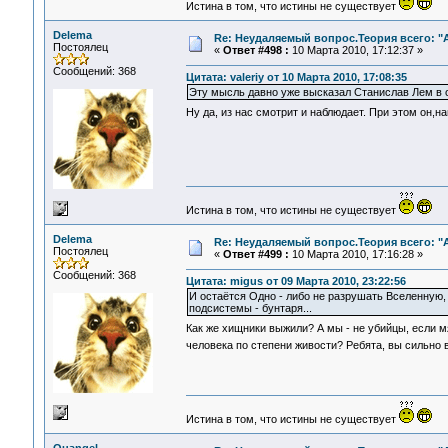
Истина в том, что истины не существует
Delema
Re: Неудаляемый вопрос.Теория всего: "А
Постоялец
«
Ответ #498 :
10 Марта 2010, 17:12:37 »
Сообщений: 368
Цитата: valeriy от 10 Марта 2010, 17:08:35
Эту мысль давно уже высказал Станислав Лем в о
Ну да, из нас смотрит и наблюдает. При этом он,на
Истина в том, что истины не существует
Delema
Re: Неудаляемый вопрос.Теория всего: "А
Постоялец
«
Ответ #499 :
10 Марта 2010, 17:16:28 »
Сообщений: 368
Цитата: migus от 09 Марта 2010, 23:22:56
И остаётся Одно - либо не разрушать Вселенную, 
подсистемы - бунтаря...
Как же хищники выжили? А мы - не убийцы, если мяс
человека по степени живости? Ребята, вы сильно 
Истина в том, что истины не существует