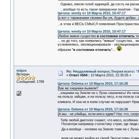
Однако, ежели голой задницей, да сесть на раскал
...вообще-то есть такое прекрасное понятие - Га
Цитата: werdy от 10 Марта 2010, 10:47:17
а вот с тараканами своими Вы уж, будьте добры ,
...в этом и ВЕСЬ СМЫСЛ появления Пространства 
Цитата: werdy от 10 Марта 2010, 10:47:17
Любое живое существо
в состоянии отличить
то
... но до того, как появились "живые" существа...
усложнялись, эволюционировали - эволюционирова
образом "
в состоянии отличить
"...
migus
Re: Неудаляемый вопрос.Теория всего: "А
Ветеран
«
Ответ #504 :
10 Марта 2010, 22:35:05 »
Сообщений: 1789
Цитата: Delema от 10 Марта 2010, 17:16:28
Как же хищники выжили?
...хищники на Землю не с Луны свалились! Их нель
на пользу зайцам, и на пользу лесу, и на пользу
климата. И она не в коем случае не нарушает Нр
Цитата: Delema от 10 Марта 2010, 17:16:28
А мы - не убийцы, если мясо едим? Нас что, скоро
Тебе любой диетолог скажет, что мясо, особенно
Посмотри например статистику стран, где люди ж
Да и вообще - человек на Землю тоже не с Луны .
... волк не может выйти из своей Экосистемы (са