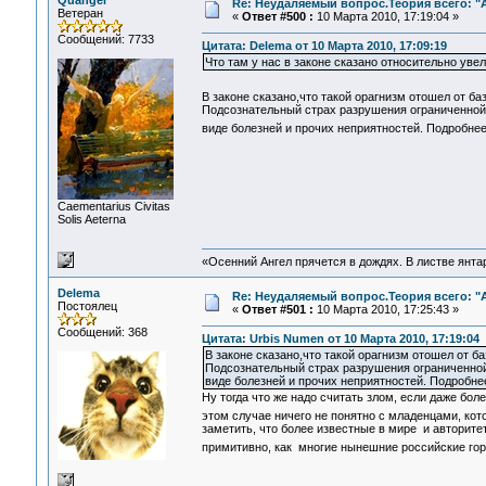
Quangel
Re: Неудаляемый вопрос.Теория всего: "А
Ветеран
«
Ответ #500 :
10 Марта 2010, 17:19:04 »
Сообщений: 7733
Цитата: Delema от 10 Марта 2010, 17:09:19
Что там у нас в законе сказано относительно уве
В законе сказано,что такой орагнизм отошел от б
Подсознательный страх разрушения ограниченной 
виде болезней и прочих неприятностей. Подробнее
Сaementarius Civitas
Solis Aeterna
«Осенний Ангел прячется в дождях. В листве янтарн
Delema
Re: Неудаляемый вопрос.Теория всего: "А
Постоялец
«
Ответ #501 :
10 Марта 2010, 17:25:43 »
Сообщений: 368
Цитата: Urbis Numen от 10 Марта 2010, 17:19:04
В законе сказано,что такой орагнизм отошел от 
Подсознательный страх разрушения ограниченной 
виде болезней и прочих неприятностей. Подробнее
Ну тогда что же надо считать злом, если даже бол
этом случае ничего не понятно с младенцами, кото
заметить, что более известные в мире и авторите
примитивно, как многие нынешние российские го