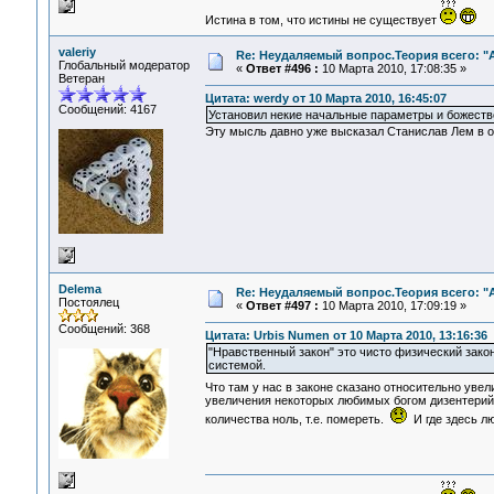
Истина в том, что истины не существует
valeriy
Re: Неудаляемый вопрос.Теория всего: "А
Глобальный модератор
«
Ответ #496 :
10 Марта 2010, 17:08:35 »
Ветеран
Цитата: werdy от 10 Марта 2010, 16:45:07
Сообщений: 4167
Установил некие начальные параметры и божеств
Эту мысль давно уже высказал Станислав Лем в о
Delema
Re: Неудаляемый вопрос.Теория всего: "А
Постоялец
«
Ответ #497 :
10 Марта 2010, 17:09:19 »
Сообщений: 368
Цитата: Urbis Numen от 10 Марта 2010, 13:16:36
"Нравственный закон" это чисто физический зако
системой.
Что там у нас в законе сказано относительно уве
увеличения некоторых любимых богом дизентерийн
количества ноль, т.е. помереть.
И где здесь лю