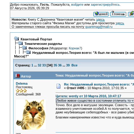
Добро пожаловать,
Гость
. Пожалуйста,
войдите
или
зарегистрируйтесь
.
07 Августа 2026, 05:39:29
Новости:
Книгу С.Доронина "Квантовая магия" читать
здесь
Материалы старого сайта "Физика Магии" доступны для просмотра
здесь
О замеченных глюках просьба писать на почту
quantmag@mail.ru
Квантовый Портал
Тематические разделы
Философия
(Модератор:
Корнак7
)
Неудаляемый вопрос.Теория всего: "А был ли мальчик (в с
Масса)?"
Страниц:
1
...
32
33
[
34
]
35
36
...
39
Все
Тема: Неудаляемый вопрос.Теория всего: "А бы
Автор
Delema
Re: Неудаляемый вопрос.Теория всего: "А
Постоялец
«
Ответ #495 :
10 Марта 2010, 17:01:35 »
Сообщений: 368
Цитата: werdy от 10 Марта 2010, 10:47:17
Любое живое существо в состоянии отличить то чт
Точно. Все дело в матушке эволюции. Совесть -
взаимного уничтожения особей.А то получается, чт
даже неубивающие себеподобных - все равно убийц
Благими намерениями известно что и куда вымо