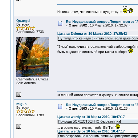
Истина в том, что истины не существует
Quangel
Re: Неудаляемый вопрос.Теория всего: "А
Ветеран
«
Ответ #502 :
10 Марта 2010, 17:32:07 »
Сообщений: 7733
Цитата: Delema от 10 Марта 2010, 17:25:43
Ну тогда что же надо считать злом, если даже бол
"Злом" надо считать сознательный выбор душой п
быть выделено системой при таком выборе.
Сaementarius Civitas
Solis Aeterna
«Осенний Ангел прячется в дождях. В листве янтарн
migus
Re: Неудаляемый вопрос.Теория всего: "А
Ветеран
«
Ответ #503 :
10 Марта 2010, 22:01:28 »
Сообщений: 1789
Цитата: werdy от 10 Марта 2010, 10:47:17
Природа БОЖЕСТВЕННО безразлична!
... и ровно на столько, чтобы БЫТЬ!
Цитата: werdy от 10 Марта 2010, 10:47:17
Она безразлична к вашим личным критериям спр