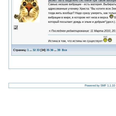
может быть выделено системой при таком выборе
Самые низшие вибрации - есть материя. Выбирать 
адресованные ученику Христа: "Вы хотите всю Зем
тогда жить вообще? Надо сразу умереть, как тол
вибрации в мире, в котором нет низа и верха
Б
который посылает дождь и злым и добрым"(досл.).
«
Последнее редактирование: 11 Марта 2010, 20:
Истина в том, что истины не существует
Страниц:
1
...
32
33
[
34
]
35
36
...
39
Все
Powered by SMF 1.1.10