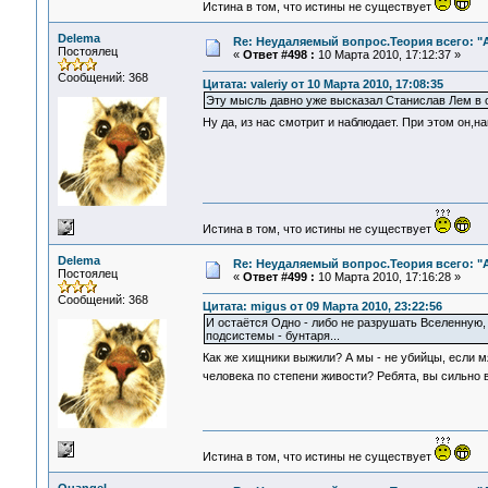
Истина в том, что истины не существует
Delema
Re: Неудаляемый вопрос.Теория всего: "А
Постоялец
«
Ответ #498 :
10 Марта 2010, 17:12:37 »
Сообщений: 368
Цитата: valeriy от 10 Марта 2010, 17:08:35
Эту мысль давно уже высказал Станислав Лем в о
Ну да, из нас смотрит и наблюдает. При этом он,на
Истина в том, что истины не существует
Delema
Re: Неудаляемый вопрос.Теория всего: "А
Постоялец
«
Ответ #499 :
10 Марта 2010, 17:16:28 »
Сообщений: 368
Цитата: migus от 09 Марта 2010, 23:22:56
И остаётся Одно - либо не разрушать Вселенную, 
подсистемы - бунтаря...
Как же хищники выжили? А мы - не убийцы, если мяс
человека по степени живости? Ребята, вы сильно 
Истина в том, что истины не существует