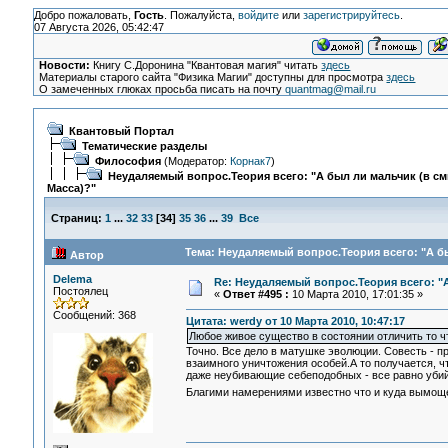
Добро пожаловать,
Гость
. Пожалуйста,
войдите
или
зарегистрируйтесь
.
07 Августа 2026, 05:42:47
Новости:
Книгу С.Доронина "Квантовая магия" читать
здесь
Материалы старого сайта "Физика Магии" доступны для просмотра
здесь
О замеченных глюках просьба писать на почту
quantmag@mail.ru
Квантовый Портал
Тематические разделы
Философия
(Модератор:
Корнак7
)
Неудаляемый вопрос.Теория всего: "А был ли мальчик (в с
Масса)?"
Страниц:
1
...
32
33
[
34
]
35
36
...
39
Все
Тема: Неудаляемый вопрос.Теория всего: "А бы
Автор
Delema
Re: Неудаляемый вопрос.Теория всего: "А
Постоялец
«
Ответ #495 :
10 Марта 2010, 17:01:35 »
Сообщений: 368
Цитата: werdy от 10 Марта 2010, 10:47:17
Любое живое существо в состоянии отличить то чт
Точно. Все дело в матушке эволюции. Совесть -
взаимного уничтожения особей.А то получается, чт
даже неубивающие себеподобных - все равно убийц
Благими намерениями известно что и куда вымо