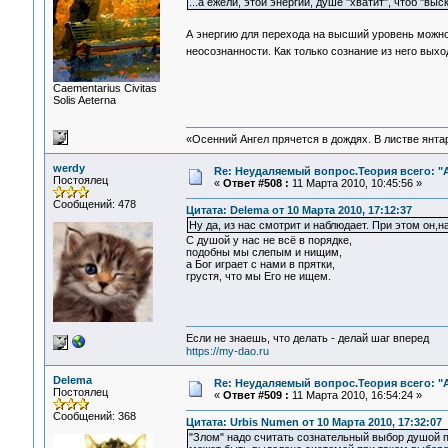
...а ежели, этой энергии, душе "хватит", чтоб "в
А энергию для перехода на высший уровень можно
неосознанности. Как только сознание из него вых
Сaementarius Civitas
Solis Aeterna
«Осенний Ангел прячется в дождях. В листве янтарн
werdy
Re: Неудаляемый вопрос.Теория всего: "А
Постоялец
«
Ответ #508 :
11 Марта 2010, 10:45:56 »
Сообщений: 478
Цитата: Delema от 10 Марта 2010, 17:12:37
Ну да, из нас смотрит и наблюдает. При этом он,на
С душой у нас не всё в порядке,
подобны мы слепым и нищим,
а Бог играет с нами в прятки,
грустя, что мы Его не ищем.
Если не знаешь, что делать - делай шаг вперед
https://my-dao.ru
Delema
Re: Неудаляемый вопрос.Теория всего: "А
Постоялец
«
Ответ #509 :
11 Марта 2010, 16:54:24 »
Сообщений: 368
Цитата: Urbis Numen от 10 Марта 2010, 17:32:07
"Злом" надо считать сознательный выбор душой 