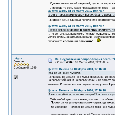
Однако, ежели голой задницей, да сесть на раскал
...вообще-то есть такое прекрасное понятие - Га
Цитата: werdy от 10 Марта 2010, 10:47:17
а вот с тараканами своими Вы уж, будьте добры ,
...в этом и ВЕСЬ СМЫСЛ появления Пространства 
Цитата: werdy от 10 Марта 2010, 10:47:17
Любое живое существо
в состоянии отличить
то
... но до того, как появились "живые" существа...
усложнялись, эволюционировали - эволюционирова
образом "
в состоянии отличить
"...
migus
Re: Неудаляемый вопрос.Теория всего: "А
Ветеран
«
Ответ #504 :
10 Марта 2010, 22:35:05 »
Сообщений: 1789
Цитата: Delema от 10 Марта 2010, 17:16:28
Как же хищники выжили?
...хищники на Землю не с Луны свалились! Их нель
на пользу зайцам, и на пользу лесу, и на пользу
климата. И она не в коем случае не нарушает Нр
Цитата: Delema от 10 Марта 2010, 17:16:28
А мы - не убийцы, если мясо едим? Нас что, скоро
Тебе любой диетолог скажет, что мясо, особенно
Посмотри например статистику стран, где люди ж
Да и вообще - человек на Землю тоже не с Луны .
... волк не может выйти из своей Экосистемы (са