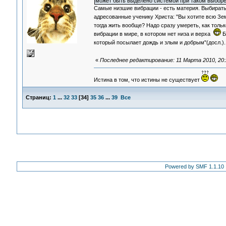
может быть выделено системой при таком выборе
Самые низшие вибрации - есть материя. Выбирать 
адресованные ученику Христа: "Вы хотите всю Зем
тогда жить вообще? Надо сразу умереть, как тол
вибрации в мире, в котором нет низа и верха
Б
который посылает дождь и злым и добрым"(досл.).
«
Последнее редактирование: 11 Марта 2010, 20:
Истина в том, что истины не существует
Страниц:
1
...
32
33
[
34
]
35
36
...
39
Все
Powered by SMF 1.1.10