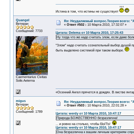
Истина в том, что истины не существует
Quangel
Re: Неудаляемый вопрос.Теория всего: "А
Ветеран
«
Ответ #502 :
10 Марта 2010, 17:32:07 »
Сообщений: 7733
Цитата: Delema от 10 Марта 2010, 17:25:43
Ну тогда что же надо считать злом, если даже бол
"Злом" надо считать сознательный выбор душой п
быть выделено системой при таком выборе.
Сaementarius Civitas
Solis Aeterna
«Осенний Ангел прячется в дождях. В листве янтарн
migus
Re: Неудаляемый вопрос.Теория всего: "А
Ветеран
«
Ответ #503 :
10 Марта 2010, 22:01:28 »
Сообщений: 1789
Цитата: werdy от 10 Марта 2010, 10:47:17
Природа БОЖЕСТВЕННО безразлична!
... и ровно на столько, чтобы БЫТЬ!
Цитата: werdy от 10 Марта 2010, 10:47:17
Она безразлична к вашим личным критериям спр