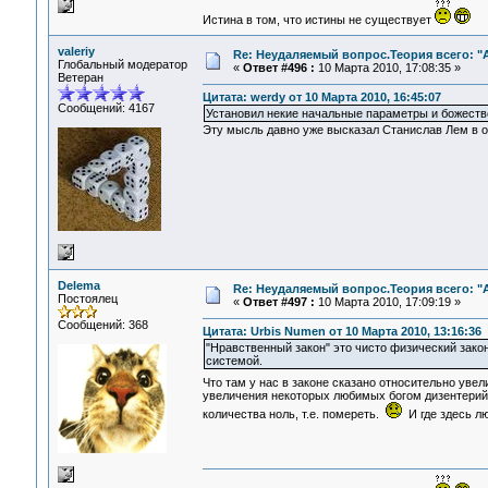
Истина в том, что истины не существует
valeriy
Re: Неудаляемый вопрос.Теория всего: "А
Глобальный модератор
«
Ответ #496 :
10 Марта 2010, 17:08:35 »
Ветеран
Цитата: werdy от 10 Марта 2010, 16:45:07
Сообщений: 4167
Установил некие начальные параметры и божеств
Эту мысль давно уже высказал Станислав Лем в о
Delema
Re: Неудаляемый вопрос.Теория всего: "А
Постоялец
«
Ответ #497 :
10 Марта 2010, 17:09:19 »
Сообщений: 368
Цитата: Urbis Numen от 10 Марта 2010, 13:16:36
"Нравственный закон" это чисто физический зако
системой.
Что там у нас в законе сказано относительно уве
увеличения некоторых любимых богом дизентерийн
количества ноль, т.е. помереть.
И где здесь лю