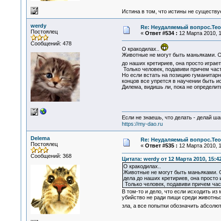
Истина в том, что истины не существ
werdy
Re: Неудаляемый вопрос.Теор
Постоялец
«
Ответ #534 :
12 Марта 2010, 1
Сообщений: 478
О кракодилах..
Животные не могут быть маньяками. Он
до наших кретириев, она просто играе
Только человек, подавиви причем част
Но если встать на позицию гуманитарно
концов все упрется в научении быть и
Дилема, видишь ли, пока не определит
Если не знаешь, что делать - делай ша
https://my-dao.ru
Delema
Re: Неудаляемый вопрос.Теор
Постоялец
«
Ответ #535 :
12 Марта 2010, 1
Сообщений: 368
Цитата: werdy от 12 Марта 2010, 15:4
О кракодилах..
Животные не могут быть маньяками. Он
дела до наших кретириев, она просто 
Только человек, подавиви причем час
В том-то и дело, что если исходить из
убийство не ради пищи среди животных,
зла, а все попытки обозначить абсолю