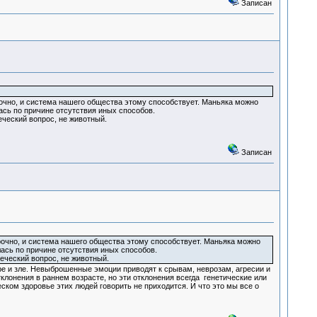
Записан
рочно, и система нашего общества этому способствует. Маньяка можно
ась по причине отсутствия иных способов.
еческий вопрос, не животный.
Записан
рочно, и система нашего общества этому способствует. Маньяка можно
лась по причине отсутствия иных способов.
веческий вопрос, не животный.
ре и зле. Невыброшенные эмоции приводят к срывам, неврозам, агресии и
клонения в раннем возрасте, но эти отклонения всегда генетические или
ском здоровье этих людей говорить не приходится. И что это мы все о