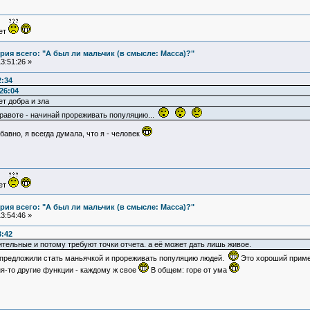
ует
ия всего: "А был ли мальчик (в смысле: Масса)?"
3:51:26 »
2:34
26:04
ет добра и зла
правоте - начинай прореживать популяцию...
авно, я всегда думала, что я - человек
ует
ия всего: "А был ли мальчик (в смысле: Масса)?"
3:54:46 »
8:42
ительные и потому требуют точки отчета. а её может дать лишь живое.
предложили стать маньячкой и прореживать популяцию людей.
Это хороший приме
ня-то другие функции - каждому ж свое
В общем: горе от ума