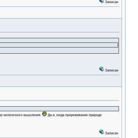
Записан
Записан
р нелогичного мышления.
Да и, когда прореживание природе
Записан