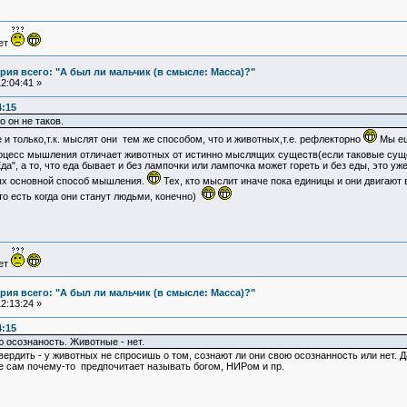
ует
ия всего: "А был ли мальчик (в смысле: Масса)?"
2:04:41 »
4:15
 он не таков.
и только,т.к. мыслят они тем же способом, что и животных,т.е. рефлекторно
Мы ещ
роцесс мышления отличает животных от истинно мыслящих существ(если таковые сущ
а", а то, что еда бывает и без лампочки или лампочка может гореть и без еды, это уж
ных основной способ мышления.
Тех, кто мыслит иначе пока единицы и они двигают 
то есть когда они станут людьми, конечно)
ует
ия всего: "А был ли мальчик (в смысле: Масса)?"
2:13:24 »
4:15
 осознаность. Животные - нет.
вердить - у животных не спросишь о том, сознают ли они свою осознанность или нет. 
е сам почему-то предпочитает называть богом, НИРом и пр.