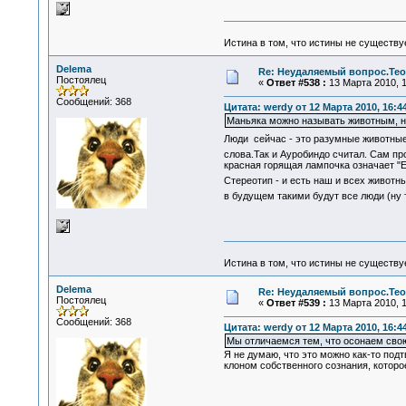
Истина в том, что истины не существ
Delema
Re: Неудаляемый вопрос.Теор
Постоялец
«
Ответ #538 :
13 Марта 2010, 1
Сообщений: 368
Цитата: werdy от 12 Марта 2010, 16:4
Маньяка можно называть животным, но
Люди сейчас - это разумные животные 
слова.Так и Ауробиндо считал. Сам п
красная горящая лампочка означает "Ед
Стереотип - и есть наш и всех живот
в будущем такими будут все люди (ну 
Истина в том, что истины не существ
Delema
Re: Неудаляемый вопрос.Теор
Постоялец
«
Ответ #539 :
13 Марта 2010, 1
Сообщений: 368
Цитата: werdy от 12 Марта 2010, 16:4
Мы отличаемся тем, что осонаем свою
Я не думаю, что это можно как-то подт
клоном собственного сознания, которо