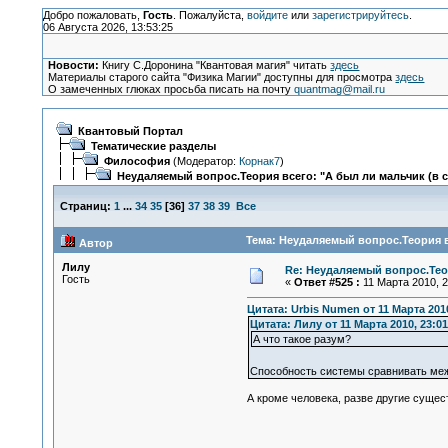
Добро пожаловать,
Гость
. Пожалуйста,
войдите
или
зарегистрируйтесь
.
06 Августа 2026, 13:53:25
Новости:
Книгу С.Доронина "Квантовая магия" читать
здесь
Материалы старого сайта "Физика Магии" доступны для просмотра
здесь
О замеченных глюках просьба писать на почту
quantmag@mail.ru
Квантовый Портал
Тематические разделы
Философия
(Модератор:
Корнак7
)
Неудаляемый вопрос.Теория всего: "А был ли мальчик (в 
Страниц:
1
...
34
35
[
36
]
37
38
39
Все
Тема: Неудаляемый вопрос.Теория в
Автор
Лилу
Re: Неудаляемый вопрос.Теор
Гость
«
Ответ #525 :
11 Марта 2010, 2
Цитата: Urbis Numen от 11 Марта 2010
Цитата: Лилу от 11 Марта 2010, 23:01
А что такое разум?
Способность системы сравнивать меж
А кроме человека, разве другие сущес