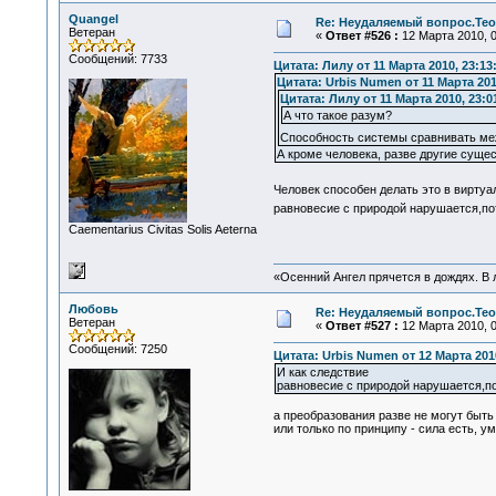
Quangel
Re: Неудаляемый вопрос.Теор
Ветеран
«
Ответ #526 :
12 Марта 2010, 0
Сообщений: 7733
Цитата: Лилу от 11 Марта 2010, 23:13
Цитата: Urbis Numen от 11 Марта 201
Цитата: Лилу от 11 Марта 2010, 23:0
А что такое разум?
Способность системы сравнивать ме
А кроме человека, разве другие сущес
Человек способен делать это в вирту
равновесие с природой нарушается,по
Сaementarius Civitas Solis Aeterna
«Осенний Ангел прячется в дождях. В л
Любовь
Re: Неудаляемый вопрос.Теор
Ветеран
«
Ответ #527 :
12 Марта 2010, 0
Сообщений: 7250
Цитата: Urbis Numen от 12 Марта 2010
И как следствие
равновесие с природой нарушается,п
а преобразования разве не могут быт
или только по принципу - сила есть, у