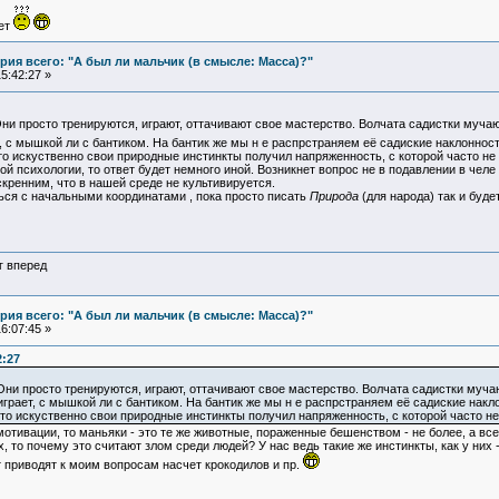
ует
ия всего: "А был ли мальчик (в смысле: Масса)?"
5:42:27 »
и просто тренируются, играют, оттачивают свое мастерство. Волчата садистки мучают
т, с мышкой ли с бантиком. На бантик же мы н е распрстраняем её садиские наклонно
о искуственно свои природные инстинкты получил напряженность, с которой часто не 
й психологии, то ответ будет немного иной. Возникнет вопрос не в подавлении в челе
скренним, что в нашей среде не культивируется.
ься с начальными координатами , пока просто писать
Природа
(для народа) так и буде
г вперед
ия всего: "А был ли мальчик (в смысле: Масса)?"
6:07:45 »
2:27
и просто тренируются, играют, оттачивают свое мастерство. Волчата садистки мучают
играет, с мышкой ли с бантиком. На бантик же мы н е распрстраняем её садиские нак
то искуственно свои природные инстинкты получил напряженность, с которой часто не
 мотивации, то маньяки - это те же животные, пораженные бешенством - не более, а вс
 то почему это считают злом среди людей? У нас ведь такие же инстинкты, как у них 
т приводят к моим вопросам насчет крокодилов и пр.