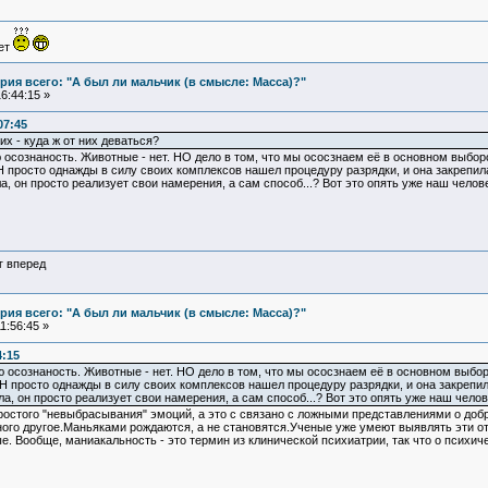
ует
ия всего: "А был ли мальчик (в смысле: Масса)?"
6:44:15 »
07:45
их - куда ж от них деваться?
 осознаность. Животные - нет. НО дело в том, что мы ососзнаем её в основном выбо
Н просто однажды в силу своих комплексов нашел процедуру разрядки, и она закрепил
а, он просто реализует свои намерения, а сам способ...? Вот это опять уже наш челов
г вперед
ия всего: "А был ли мальчик (в смысле: Масса)?"
1:56:45 »
4:15
 осознаность. Животные - нет. НО дело в том, что мы ососзнаем её в основном выбо
ОН просто однажды в силу своих комплексов нашел процедуру разрядки, и она закрепи
ла, он просто реализует свои намерения, а сам способ...? Вот это опять уже наш чело
ростого "невыбрасывания" эмоций, а это с связано с ложными представлениями о доб
ного другое.Маньяками рождаются, а не становятся.Ученые уже умеют выявлять эти от
е. Вообще, маниакальность - это термин из клинической психиатрии, так что о психиче