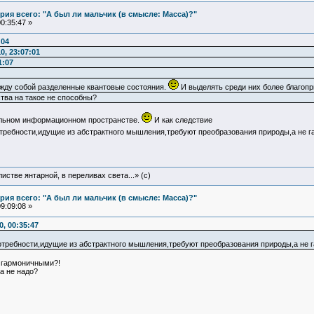
ия всего: "А был ли мальчик (в смысле: Масса)?"
0:35:47 »
:04
0, 23:07:01
1:07
жду собой разделенные квантовые состояния.
И выделять среди них более благопр
тва на такое не способны?
альном информационном пространстве.
И как следствие
требности,идущие из абстрактного мышления,требуют преобразования природы,а не г
истве янтарной, в переливах света...» (c)
ия всего: "А был ли мальчик (в смысле: Масса)?"
9:09:08 »
, 00:35:47
отребности,идущие из абстрактного мышления,требуют преобразования природы,а не 
ь гармоничными?!
ма не надо?