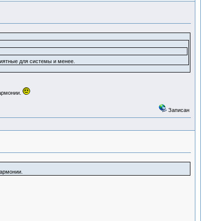
иятные для системы и менее.
армонии.
Записан
гармонии.