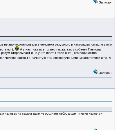
Записан
е не эволюционировали в человека разумного в настоящем смысле этого
ествуют).
А у нас пока все только так же, как у собачек Павлова:
е разум отбрасывает и не учитывает. Стало быть, его величество
все человечество,т.к. зачастую становятся учеными, мыслителями и пр. А
Записан
Да и человек на самом деле не осознает себя, а фактически является