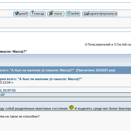
0 Пользователей и 3 Гостей см
смысле: Масса)?"
сего: "А был ли мальчик (в смысле: Масса)?" (Прочитано 1010197 раз)
ия всего: "А был ли мальчик (в смысле: Масса)?"
3:13:04 »
, 23:07:01
:07
ду собой разделенные квантовые состояния.
И выделять среди них более благопр
тва на такое не способны?