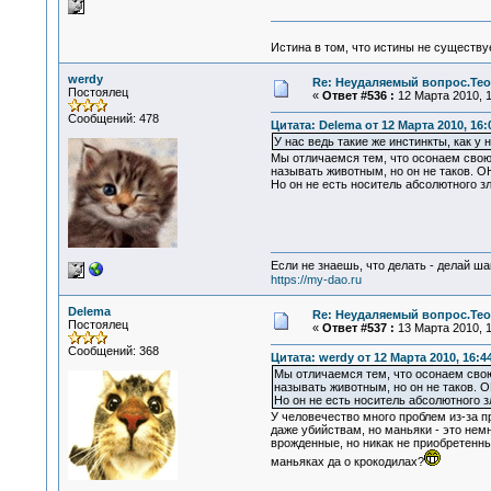
Истина в том, что истины не существ
werdy
Re: Неудаляемый вопрос.Теор
Постоялец
«
Ответ #536 :
12 Марта 2010, 1
Сообщений: 478
Цитата: Delema от 12 Марта 2010, 16:
У нас ведь такие же инстинкты, как у н
Мы отличаемся тем, что осонаем свою
называть животным, но он не таков. О
Но он не есть носитель абсолютного зл
Если не знаешь, что делать - делай ша
https://my-dao.ru
Delema
Re: Неудаляемый вопрос.Теор
Постоялец
«
Ответ #537 :
13 Марта 2010, 1
Сообщений: 368
Цитата: werdy от 12 Марта 2010, 16:4
Мы отличаемся тем, что осонаем свою
называть животным, но он не таков. 
Но он не есть носитель абсолютного з
У человечество много проблем из-за п
даже убийствам, но маньяки - это нем
врожденные, но никак не приобретенны
маньяках да о крокодилах?