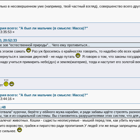
ько в несовершенном уме (например, твой частный взгляд), совершенство всего друго
ия всего: "А был ли мальчик (в смысле: Масса)?"
3:35:53 »
, 20:52:33
 зов "естественной природы"... Чего ему противиться...
а эгоизм сажать
Раз уж бросились о крайностях говорить, то надобно обо всех кр
вернуться к законам джунглей - не надо путать
Я говорю о том, что законы государс
адо учиться примирить небо(дух) и землю(материю), тогда и наступит его золотой ве
ует
ия всего: "А был ли мальчик (в смысле: Масса)?"
3:44:16 »
1:48
"отвала" курочки, берёте у еёйного мужа карабин, и ради забавы идёте стрелять разно
мы, так и из социальной системы. Вы становитесь разрушителями этих систем, что для 
алечат животных. Кошки - садисты неописуемые - мышей перед тем, как убить мучают и
ито воровство, грабеж и пиратство ради пропитания.У людей эти же вещи запрещены 
е сильнее.