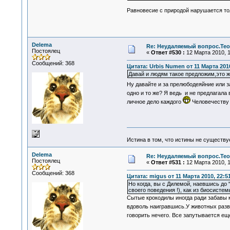
Равновесие с природой нарушается тол
Delema
Re: Неудаляемый вопрос.Теор
Постоялец
«
Ответ #530 :
12 Марта 2010, 1
Сообщений: 368
Цитата: Urbis Numen от 11 Марта 2010
Давай и людям такое предложим,это же
Ну давайте и за прелюбодеяйние или з
одно и то же? Я ведь и не предлагала 
личное дело каждого
Человечеству н
Истина в том, что истины не существ
Delema
Re: Неудаляемый вопрос.Теор
Постоялец
«
Ответ #531 :
12 Марта 2010, 1
Сообщений: 368
Цитата: migus от 11 Марта 2010, 22:5
Но когда, вы с Дилемой, наевшись до 
своего поведения !), как из биосисте
Сытые крокодилы иногда ради забавы к
вдоволь наигравшись.У животных разв
говорить нечего. Все запутывается ещ