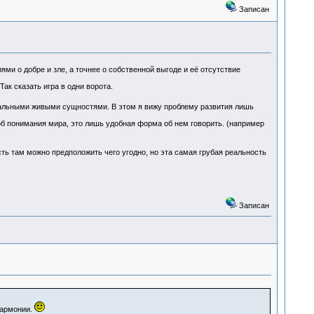
Записан
ями о добре и зле, а точнее о собственной выгоде и её отсутствие
ак сказать игра в одни ворота.
стальными живыми сущностями. В этом я вижу проблему развития лишь
соб понимания мира, это лишь удобная форма об нем говорить. (например
ть там можно предположить чего угодно, но эта самая грубая реальность
Записан
гармонии.