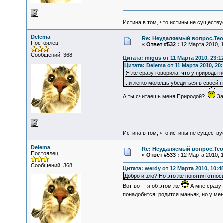
Истина в том, что истины не существ
Delema
Re: Неудаляемый вопрос.Теор
Постоялец
«
Ответ #532 :
12 Марта 2010, 1
Сообщений: 368
Цитата: migus от 11 Марта 2010, 23:1
Цитата: Delema от 11 Марта 2010, 20:
Я же сразу говорила, что у природы н
...и легко можешь убедиться в своей 
А ты считаешь меня Природой?
Заб
Истина в том, что истины не существ
Delema
Re: Неудаляемый вопрос.Теор
Постоялец
«
Ответ #533 :
12 Марта 2010, 1
Сообщений: 368
Цитата: werdy от 12 Марта 2010, 10:4
Добро и зло? Но это же понятия относ
Вот-вот - я об этом же
А мне сразу 
понадобится, родится маньяк, но у ме