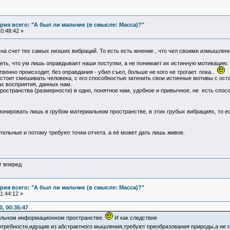
ия всего: "А был ли мальчик (в смысле: Масса)?"
0:48:42 »
 на счет тех самых низших вибраций. То есть есть мнение , что чел своими измышлени
еть, что ум лишь оправдывает наши поступки, а не понимает их истинную мотивацию. Т
твенно происходит, без оправдания - убил съел, больше не кого не трогает. пока..
е стоит смешивать человека, с его способностью затенить свои истинные мотивы с о
ах восприятия, данных нам.
пространства (размерности) в одно, понятное нам, удобное и привычное, не есть спо
нировать лишь в грубом материальном пространстве, в этих грубых вибрациях, то ес
ительные и потому требуют точки отчета. а её может дать лишь живое.
г вперед
ия всего: "А был ли мальчик (в смысле: Масса)?"
1:44:12 »
, 00:35:47
уальном информационном пространстве.
И как следствие
отребности,идущие из абстрактного мышления,требуют преобразования природы,а не 