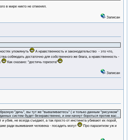
го в мире никто не отменял.
Записан
айностях упомянуть
А нравственность и законодательство - это что,
тва соблюдать достаточно для собственного же блага, а нравственность -
к
Как сказано: "достичь горизота"
Записан
образную "дичь", вы тут же "вываливаетесь" ( и только данным "рисунком"
данных систем будет безнравственно, и они начнут бороться против вас...
 убив, не всегда съедают, а так просто от инстинкта убивают их порой,
даже ради выживания человека - посадить могут
Про паразитизм уж и