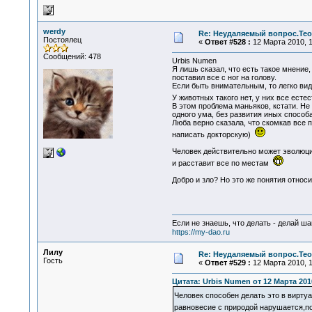
werdy
Re: Неудаляемый вопрос.Теор
Постоялец
«
Ответ #528 :
12 Марта 2010, 1
Сообщений: 478
Urbis Numen
Я лишь сказал, что есть такое мнение,
поставил все с ног на голову.
Если быть внимательным, то легко вид
У животных такого нет, у них все естес
В этом проблема маньяков, кстати. Н
одного ума, без развития иных способ
Люба верно сказала, что скомкав все 
написать докторскую)
Человек действительно может эволюцио
и расставит все по местам
Добро и зло? Но это же понятия относ
Если не знаешь, что делать - делай ша
https://my-dao.ru
Лилу
Re: Неудаляемый вопрос.Теор
Гость
«
Ответ #529 :
12 Марта 2010, 1
Цитата: Urbis Numen от 12 Марта 2010
Человек способен делать это в вирт
равновесие с природой нарушается,п