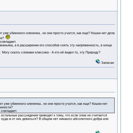
 уже убиенного олененка.. но они просто учатся, как еще? Кошки нет дела
сти?
совладает.
 маньяка, а в расширении его способов снять эту напряженность, в конце
т. Могу сказть словами классика - А кто её видел то, эту Природу?
Записан
 уже убиенного олененка.. но они просто учатся, как еще? Кошки нет
лонности?
 совладает.
е остальные рассуждения приводят к тому, что если злом не считается
- куда ж от них деваться? В общем нет никакого абсолютного добра или