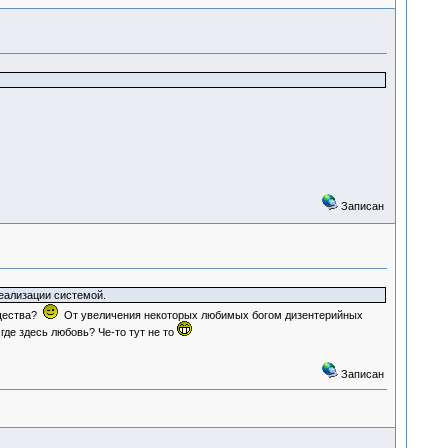
Записан
еализации системой.
ущества?
От увеличения некоторых любимых богом дизентерийных
где здесь любовь? Че-то тут не то
Записан