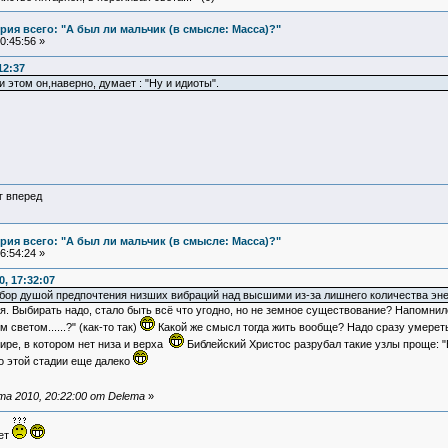
ия всего: "А был ли мальчик (в смысле: Масса)?"
0:45:56 »
12:37
и этом он,наверно, думает : "Ну и идиоты".
г вперед
ия всего: "А был ли мальчик (в смысле: Масса)?"
6:54:24 »
, 17:32:07
бор душой предпочтения низших вибраций над высшими из-за лишнего количества эне
я. Выбирать надо, стало быть всё что угодно, но не земное существование? Напомнил
светом......?" (как-то так)
Какой же смысл тогда жить вообще? Надо сразу умереть
ире, в котором нет низа и верха
Библейский Христос разрубал такие узлы проще: "
о этой стадии еще далеко
а 2010, 20:22:00 от Delema
»
ует