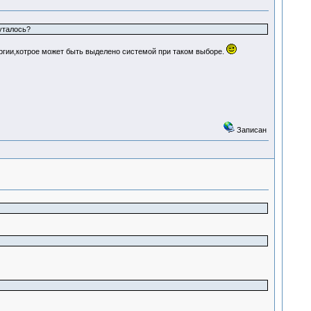
путалось?
ргии,котрое может быть выделено системой при таком выборе.
Записан