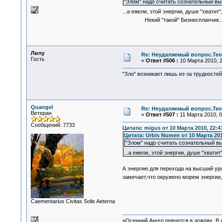
"Злом" надо считать сознательный вы
...а ежели, этой энергии, душе "хвати
Некий "такой" Бизнеспланчик.
Лилу
Re: Неудаляемый вопрос.Теор
Гость
«
Ответ #506 :
10 Марта 2010, 2
"Зло" возникает лишь из-за трудносте
Quangel
Re: Неудаляемый вопрос.Теор
Ветеран
«
Ответ #507 :
11 Марта 2010, 0
Сообщений: 7733
Цитата: migus от 10 Марта 2010, 22:4
Цитата: Urbis Numen от 10 Марта 201
"Злом" надо считать сознательный в
...а ежели, этой энергии, душе "хват
А энергию для перехода на высший ур
замечает,что окружено морем энергии
Сaementarius Civitas Solis Aeterna
«Осенний Ангел прячется в дождях. В л