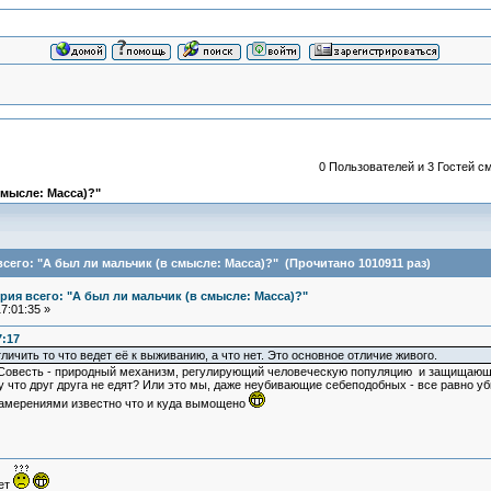
0 Пользователей и 3 Гостей см
смысле: Масса)?"
его: "А был ли мальчик (в смысле: Масса)?" (Прочитано 1010911 раз)
ия всего: "А был ли мальчик (в смысле: Масса)?"
7:01:35 »
7:17
ичить то что ведет её к выживанию, а что нет. Это основное отличие живого.
 Совесть - природный механизм, регулирующий человеческую популяцию и защищающий
у что друг друга не едят? Или это мы, даже неубивающие себеподобных - все равно уб
намерениями известно что и куда вымощено
ует