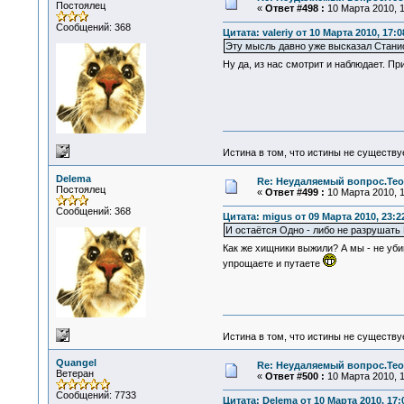
Постоялец
«
Ответ #498 :
10 Марта 2010, 1
Сообщений: 368
Цитата: valeriy от 10 Марта 2010, 17:0
Эту мысль давно уже высказал Станис
Ну да, из нас смотрит и наблюдает. Пр
Истина в том, что истины не существ
Delema
Re: Неудаляемый вопрос.Теор
Постоялец
«
Ответ #499 :
10 Марта 2010, 1
Сообщений: 368
Цитата: migus от 09 Марта 2010, 23:2
И остаётся Одно - либо не разрушать 
Как же хищники выжили? А мы - не убийц
упрощаете и путаете
Истина в том, что истины не существ
Quangel
Re: Неудаляемый вопрос.Теор
Ветеран
«
Ответ #500 :
10 Марта 2010, 1
Сообщений: 7733
Цитата: Delema от 10 Марта 2010, 17: