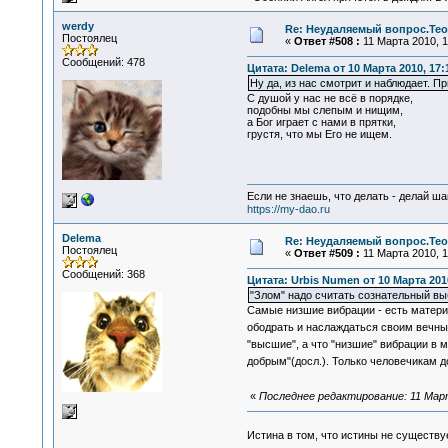
werdy
Re: Неудаляемый вопрос.Теор
Постоялец
«
Ответ #508 :
11 Марта 2010, 1
Сообщений: 478
Цитата: Delema от 10 Марта 2010, 17:
Ну да, из нас смотрит и наблюдает. Пр
С душой у нас не всё в порядке,
подобны мы слепым и нищим,
а Бог играет с нами в прятки,
грустя, что мы Его не ищем.
Если не знаешь, что делать - делай ша
https://my-dao.ru
Delema
Re: Неудаляемый вопрос.Теор
Постоялец
«
Ответ #509 :
11 Марта 2010, 1
Сообщений: 368
Цитата: Urbis Numen от 10 Марта 2010
"Злом" надо считать сознательный вы
Самые низшие вибрации - есть матери
ободрать и наслаждаться своим вечным 
"высшие", а что "низшие" вибрации в м
добрым"(досл.). Только человечикам д
«
Последнее редактирование: 11 Март
Истина в том, что истины не существ