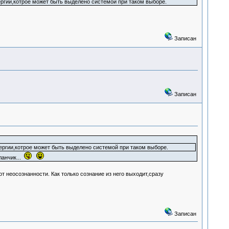
ргии,котрое может быть выделено системой при таком выборе.
Записан
Записан
ергии,котрое может быть выделено системой при таком выборе.
ланчик...
от неосознанности. Как только сознание из него выходит,сразу
Записан