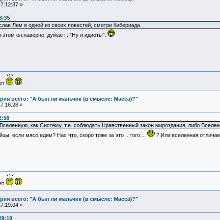
7:12:37 »
8:35
лав Лем в одной из своих повестей, смотри Кибериада
и этом он,наверно, думает : "Ну и идиоты".
ует
ия всего: "А был ли мальчик (в смысле: Масса)?"
7:16:28 »
2:56
Вселенную, как Систему, т.е. соблюдать Нравственный закон мироздания, либо Вселенн
ы, если мясо едим? Нас что, скоро тоже за это ...того....
? Или вселенная отличает
ует
ия всего: "А был ли мальчик (в смысле: Масса)?"
7:19:04 »
09:19