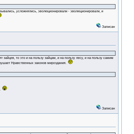
вывались, усложнялись, эволюционировали - эволюционировали, и
Записан
зайцев, то это и на пользу зайцам, и на пользу лесу, и на пользу самим
нарушает Нравственных законов мироздания.
й.
Записан