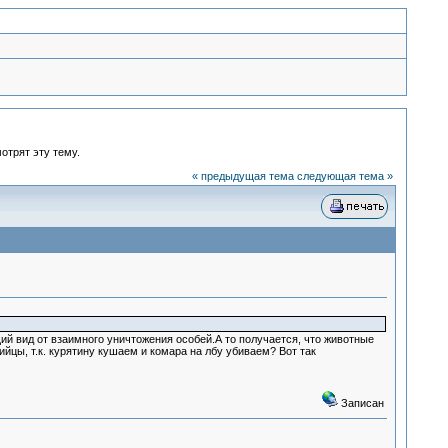
отрят эту тему.
« предыдущая тема
следующая тема »
 вид от взаимного уничтожения особей.А то получается, что животные
ийцы, т.к. курятину кушаем и комара на лбу убиваем? Вот так
Записан