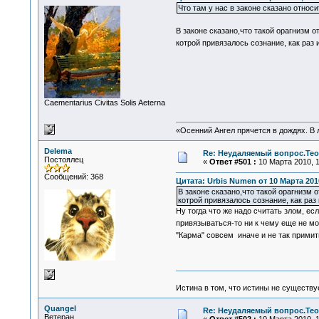
Что там у нас в законе сказано относ
В законе сказано,что такой орагнизм 
котрой привязалось сознание, как раз
Сaementarius Civitas Solis Aeterna
«Осенний Ангел прячется в дождях. В л
Delema
Re: Неудаляемый вопрос.Теор
Постоялец
«
Ответ #501 :
10 Марта 2010, 1
Сообщений: 368
Цитата: Urbis Numen от 10 Марта 2010
В законе сказано,что такой орагнизм
котрой привязалось сознание, как раз
Ну тогда что же надо считать злом, ес
привязываться-то ни к чему еще не мог
"Карма" совсем иначе и не так прими
Истина в том, что истины не существ
Quangel
Re: Неудаляемый вопрос.Теор
Ветеран