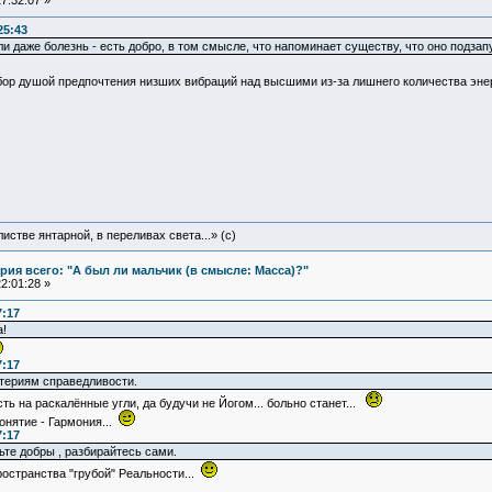
7:32:07 »
25:43
сли даже болезнь - есть добро, в том смысле, что напоминает существу, что оно подза
бор душой предпочтения низших вибраций над высшими из-за лишнего количества эне
истве янтарной, в переливах света...» (c)
ия всего: "А был ли мальчик (в смысле: Масса)?"
2:01:28 »
7:17
!
7:17
териям справедливости.
ть на раскалённые угли, да будучи не Йогом... больно станет...
онятие - Гармония...
7:17
ьте добры , разбирайтесь сами.
остранства "грубой" Реальности...