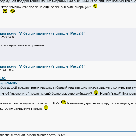
бор душой предпочтения низших вибраций над высшими из-за лишнего количества эне
т", чтоб "выскочить" после на ещё более высокие вибрации?
..
ия всего: "А был ли мальчик (в смысле: Масса)?"
2:58:34 »
й с восприятием его причины.
ия всего: "А был ли мальчик (в смысле: Масса)?"
1:41:10 »
1:51
0, 17:32:07
ыбор душой предпочтения низших вибраций над высшими из-за лишнего количества эн
ит", чтоб "выскочить" после на ещё более высокие вибрации?
Некий "такой" Бизнесп
овень можно получить только от НИРа.
А желание украсть ее у другого всегда идет 
,которую раньше не видело.
истве янтарной, в переливах света...» (c)