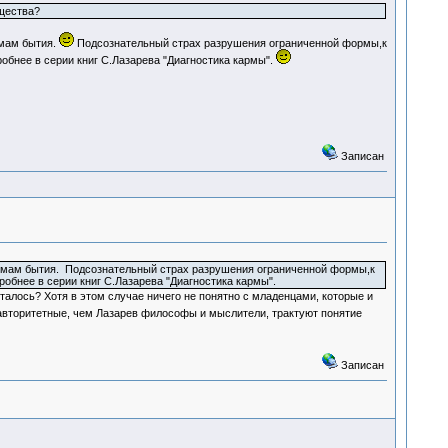
ущества?
рмам бытия.
Подсознательный страх разрушения ограниченной формы,к
робнее в серии книг С.Лазарева "Диагностика кармы".
Записан
формам бытия. Подсознательный страх разрушения ограниченной формы,к
робнее в серии книг С.Лазарева "Диагностика кармы".
уталось? Хотя в этом случае ничего не понятно с младенцами, которые и
 авторитетные, чем Лазарев философы и мыслители, трактуют понятие
Записан