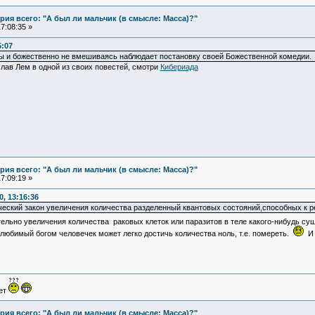
ия всего: "А был ли мальчик (в смысле: Масса)?"
7:08:35 »
5:07
ы и божественно не вмешиваясь наблюдает постановку своей Божественной комедии.
лав Лем в одной из своих повестей, смотри
Кибериада
ия всего: "А был ли мальчик (в смысле: Масса)?"
7:09:19 »
, 13:16:36
ческий закон увеличения количества разделенный квантовых состояний,способных к р
ительно увеличения количества раковых клеток или паразитов в теле какого-нибудь с
 любимый богом человечек может легко достичь количества ноль, т.е. помереть.
И 
ует
ия всего: "А был ли мальчик (в смысле: Масса)?"