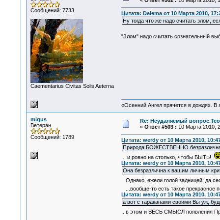
«
Ответ #502 :
10 Марта 2010, 1
Сообщений: 7733
Цитата: Delema от 10 Марта 2010, 17:
Ну тогда что же надо считать злом, е
"Злом" надо считать сознательный вы
Сaementarius Civitas Solis Aeterna
«Осенний Ангел прячется в дождях. В л
migus
Re: Неудаляемый вопрос.Теор
Ветеран
«
Ответ #503 :
10 Марта 2010, 2
Сообщений: 1789
Цитата: werdy от 10 Марта 2010, 10:4
Природа БОЖЕСТВЕННО безразлична
... и ровно на столько, чтобы БЫТЬ!
Цитата: werdy от 10 Марта 2010, 10:4
Она безразлична к вашим личным кри
Однако, ежели голой задницей, да сес
...вообще-то есть такое прекрасное п
Цитата: werdy от 10 Марта 2010, 10:4
а вот с тараканами своими Вы уж, буд
...в этом и ВЕСЬ СМЫСЛ появления Пр