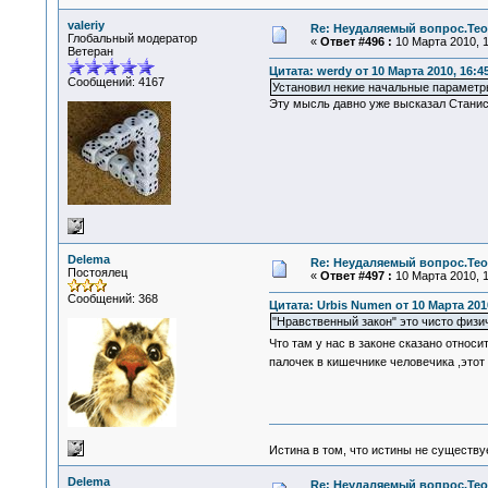
valeriy
Re: Неудаляемый вопрос.Теор
Глобальный модератор
«
Ответ #496 :
10 Марта 2010, 1
Ветеран
Цитата: werdy от 10 Марта 2010, 16:4
Сообщений: 4167
Установил некие начальные параметр
Эту мысль давно уже высказал Станис
Delema
Re: Неудаляемый вопрос.Теор
Постоялец
«
Ответ #497 :
10 Марта 2010, 1
Сообщений: 368
Цитата: Urbis Numen от 10 Марта 2010
"Нравственный закон" это чисто физи
Что там у нас в законе сказано относ
палочек в кишечнике человечика ,этот
Истина в том, что истины не существ
Delema
Re: Неудаляемый вопрос.Теор