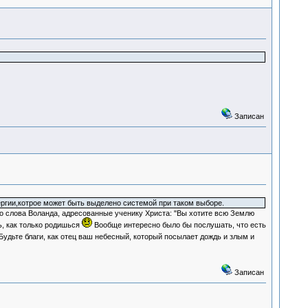
Записан
ргии,котрое может быть выделено системой при таком выборе.
о слова Воланда, адресованные ученику Христа: "Вы хотите всю Землю
, как только родишься
Вообще интересно было бы послушать, что есть
Будьте благи, как отец ваш небесный, который посылает дождь и злым и
Записан