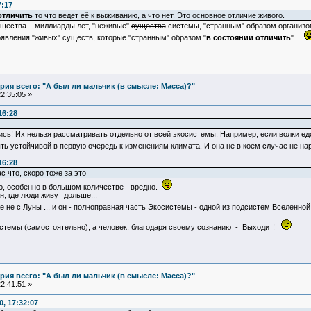
7:17
отличить
то что ведет её к выживанию, а что нет. Это основное отличие живого.
существа... миллиарды лет, "неживые"
существа
системы, "странным" образом организо
явления "живых" существ, которые "странным" образом "
в состоянии отличить
"...
ия всего: "А был ли мальчик (в смысле: Масса)?"
2:35:05 »
16:28
сь! Их нельзя рассматривать отдельно от всей экосистемы. Например, если волки едят 
ыть устойчивой в первую очередь к изменениям климата. И она не в коем случае не 
16:28
с что, скоро тоже за это
о, особенно в большом количестве - вредно.
 где люди живут дольше...
не с Луны ... и он - полноправная часть Экосистемы - одной из подсистем Вселенно
системы (самостоятельно), а человек, благодаря своему сознанию - Выходит!
ия всего: "А был ли мальчик (в смысле: Масса)?"
2:41:51 »
, 17:32:07