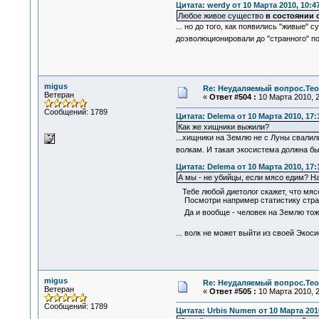
Цитата: werdy от 10 Марта 2010, 10:4
Любое живое существо
в состоянии 
... но до того, как появились "живые" 
доэволюционировали до "странного" по
migus
Re: Неудаляемый вопрос.Теор
Ветеран
«
Ответ #504 :
10 Марта 2010, 2
Сообщений: 1789
Цитата: Delema от 10 Марта 2010, 17:
Как же хищники выжили?
...хищники на Землю не с Луны свалили
волкам. И такая экосистема должна б
Цитата: Delema от 10 Марта 2010, 17:
А мы - не убийцы, если мясо едим? На
Тебе любой диетолог скажет, что мяс
Посмотри например статистику стран,
Да и вообще - человек на Землю тоже 
... волк не может выйти из своей Эко
migus
Re: Неудаляемый вопрос.Теор
Ветеран
«
Ответ #505 :
10 Марта 2010, 2
Сообщений: 1789
Цитата: Urbis Numen от 10 Марта 2010