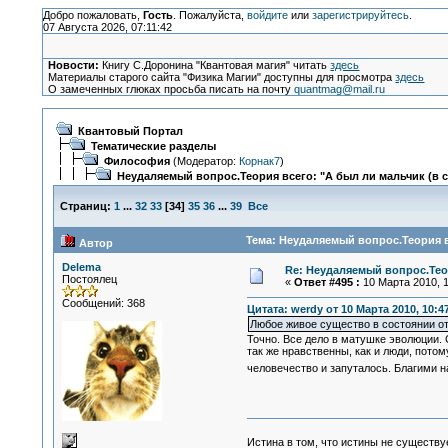
Добро пожаловать,
Гость
. Пожалуйста,
войдите
или
зарегистрируйтесь
.
07 Августа 2026, 07:11:42
Новости:
Книгу С.Доронина "Квантовая магия" читать
здесь
Материалы старого сайта "Физика Магии" доступны для просмотра
здесь
О замеченных глюках просьба писать на почту
quantmag@mail.ru
Квантовый Портал
Тематические разделы
Философия
(Модератор:
Корнак7
)
Неудаляемый вопрос.Теория всего: "А был ли мальчик (в 
Страниц:
1
...
32
33
[
34
]
35
36
...
39
Все
Тема: Неудаляемый вопрос.Теория вс
Автор
Delema
Re: Неудаляемый вопрос.Теор
Постоялец
«
Ответ #495 :
10 Марта 2010, 1
Сообщений: 368
Цитата: werdy от 10 Марта 2010, 10:4
Любое живое существо в состоянии отл
Точно. Все дело в матушке эволюции.
так же нравственны, как и люди, потом
человечество и запуталось. Благими 
Истина в том, что истины не существ