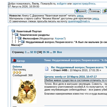
Добро пожаловать,
Гость
. Пожалуйста,
войдите
или
зарегистрируйтесь
.
07 Августа 2026, 16:59:00
Новости:
Книгу С.Доронина "Квантовая магия" читать
здесь
Материалы старого сайта "Физика Магии" доступны для просмотра
здесь
О замеченных глюках просьба писать на почту
quantmag@mail.ru
Квантовый Портал
Тематические разделы
Философия
(Модератор:
Корнак7
)
Неудаляемый вопрос.Теория всего: "А был ли мальчик (в с
Масса)?"
Страниц:
1
...
32
33
[
34
]
35
36
...
39
Все
Тема: Неудаляемый вопрос.Теория всего: "А бы
Автор
Delema
Re: Неудаляемый вопрос.Теория всего: "А
Постоялец
«
Ответ #495 :
10 Марта 2010, 17:01:35 »
Сообщений: 368
Цитата: werdy от 10 Марта 2010, 10:47:17
Любое живое существо в состоянии отличить то чт
Точно. Все дело в матушке эволюции. Совесть -
взаимного уничтожения особей.А то получается, чт
даже неубивающие себеподобных - все равно убийц
Благими намерениями известно что и куда вымо