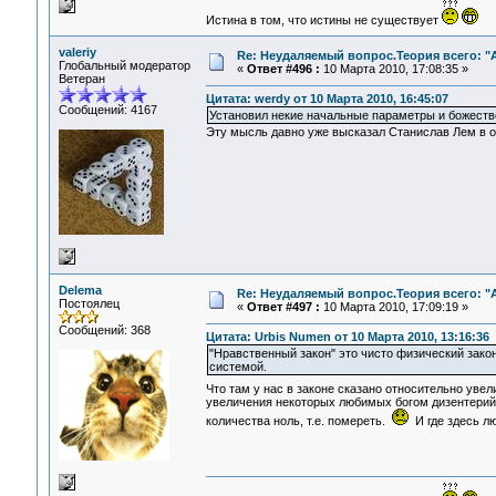
Истина в том, что истины не существует
valeriy
Re: Неудаляемый вопрос.Теория всего: "А
Глобальный модератор
«
Ответ #496 :
10 Марта 2010, 17:08:35 »
Ветеран
Цитата: werdy от 10 Марта 2010, 16:45:07
Сообщений: 4167
Установил некие начальные параметры и божеств
Эту мысль давно уже высказал Станислав Лем в о
Delema
Re: Неудаляемый вопрос.Теория всего: "А
Постоялец
«
Ответ #497 :
10 Марта 2010, 17:09:19 »
Сообщений: 368
Цитата: Urbis Numen от 10 Марта 2010, 13:16:36
"Нравственный закон" это чисто физический зако
системой.
Что там у нас в законе сказано относительно уве
увеличения некоторых любимых богом дизентерийн
количества ноль, т.е. помереть.
И где здесь лю