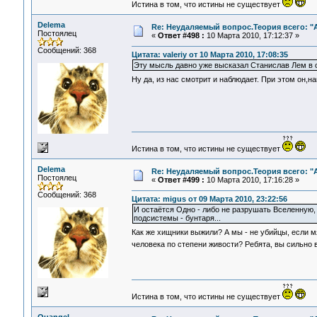
Истина в том, что истины не существует
Delema
Re: Неудаляемый вопрос.Теория всего: "А
Постоялец
«
Ответ #498 :
10 Марта 2010, 17:12:37 »
Сообщений: 368
Цитата: valeriy от 10 Марта 2010, 17:08:35
Эту мысль давно уже высказал Станислав Лем в о
Ну да, из нас смотрит и наблюдает. При этом он,на
Истина в том, что истины не существует
Delema
Re: Неудаляемый вопрос.Теория всего: "А
Постоялец
«
Ответ #499 :
10 Марта 2010, 17:16:28 »
Сообщений: 368
Цитата: migus от 09 Марта 2010, 23:22:56
И остаётся Одно - либо не разрушать Вселенную, 
подсистемы - бунтаря...
Как же хищники выжили? А мы - не убийцы, если мяс
человека по степени живости? Ребята, вы сильно 
Истина в том, что истины не существует