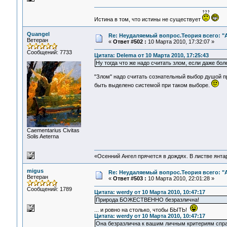
Истина в том, что истины не существует
Quangel
Re: Неудаляемый вопрос.Теория всего: "А
Ветеран
«
Ответ #502 :
10 Марта 2010, 17:32:07 »
Сообщений: 7733
Цитата: Delema от 10 Марта 2010, 17:25:43
Ну тогда что же надо считать злом, если даже бол
"Злом" надо считать сознательный выбор душой п
быть выделено системой при таком выборе.
Сaementarius Civitas
Solis Aeterna
«Осенний Ангел прячется в дождях. В листве янтарн
migus
Re: Неудаляемый вопрос.Теория всего: "А
Ветеран
«
Ответ #503 :
10 Марта 2010, 22:01:28 »
Сообщений: 1789
Цитата: werdy от 10 Марта 2010, 10:47:17
Природа БОЖЕСТВЕННО безразлична!
... и ровно на столько, чтобы БЫТЬ!
Цитата: werdy от 10 Марта 2010, 10:47:17
Она безразлична к вашим личным критериям спр