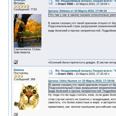
Quangel
Re: Неудаляемый вопрос.Теория всего: "А
Ветеран
«
Ответ #500 :
10 Марта 2010, 17:19:04 »
Сообщений: 7733
Цитата: Delema от 10 Марта 2010, 17:09:19
Что там у нас в законе сказано относительно уве
В законе сказано,что такой орагнизм отошел от б
Подсознательный страх разрушения ограниченной 
виде болезней и прочих неприятностей. Подробнее
Сaementarius Civitas
Solis Aeterna
«Осенний Ангел прячется в дождях. В листве янтарн
Delema
Re: Неудаляемый вопрос.Теория всего: "А
Постоялец
«
Ответ #501 :
10 Марта 2010, 17:25:43 »
Сообщений: 368
Цитата: Urbis Numen от 10 Марта 2010, 17:19:04
В законе сказано,что такой орагнизм отошел от 
Подсознательный страх разрушения ограниченной 
виде болезней и прочих неприятностей. Подробнее
Ну тогда что же надо считать злом, если даже бол
этом случае ничего не понятно с младенцами, кото
заметить, что более известные в мире и авторите
примитивно, как многие нынешние российские го