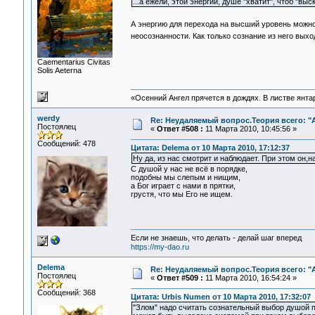
...а ежели, этой энергии, душе "хватит", чтоб "в
А энергию для перехода на высший уровень можно
неосознанности. Как только сознание из него вых
Сaementarius Civitas
Solis Aeterna
«Осенний Ангел прячется в дождях. В листве янтарн
werdy
Re: Неудаляемый вопрос.Теория всего: "А
Постоялец
«
Ответ #508 :
11 Марта 2010, 10:45:56 »
Сообщений: 478
Цитата: Delema от 10 Марта 2010, 17:12:37
Ну да, из нас смотрит и наблюдает. При этом он,на
С душой у нас не всё в порядке,
подобны мы слепым и нищим,
а Бог играет с нами в прятки,
грустя, что мы Его не ищем.
Если не знаешь, что делать - делай шаг вперед
https://my-dao.ru
Delema
Re: Неудаляемый вопрос.Теория всего: "А
Постоялец
«
Ответ #509 :
11 Марта 2010, 16:54:24 »
Сообщений: 368
Цитата: Urbis Numen от 10 Марта 2010, 17:32:07
"Злом" надо считать сознательный выбор душой 