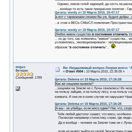
Однако, ежели голой задницей, да сесть на раскал
...вообще-то есть такое прекрасное понятие - Га
Цитата: werdy от 10 Марта 2010, 10:47:17
а вот с тараканами своими Вы уж, будьте добры ,
...в этом и ВЕСЬ СМЫСЛ появления Пространства 
Цитата: werdy от 10 Марта 2010, 10:47:17
Любое живое существо
в состоянии отличить
то
... но до того, как появились "живые" существа...
усложнялись, эволюционировали - эволюционирова
образом "
в состоянии отличить
"...
migus
Re: Неудаляемый вопрос.Теория всего: "А
Ветеран
«
Ответ #504 :
10 Марта 2010, 22:35:05 »
Сообщений: 1789
Цитата: Delema от 10 Марта 2010, 17:16:28
Как же хищники выжили?
...хищники на Землю не с Луны свалились! Их нель
на пользу зайцам, и на пользу лесу, и на пользу
климата. И она не в коем случае не нарушает Нр
Цитата: Delema от 10 Марта 2010, 17:16:28
А мы - не убийцы, если мясо едим? Нас что, скоро
Тебе любой диетолог скажет, что мясо, особенно
Посмотри например статистику стран, где люди ж
Да и вообще - человек на Землю тоже не с Луны .
... волк не может выйти из своей Экосистемы (са