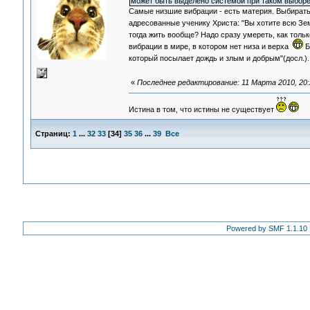
может быть выделено системой при таком выборе
Самые низшие вибрации - есть материя. Выбирать 
адресованные ученику Христа: "Вы хотите всю Зем
тогда жить вообще? Надо сразу умереть, как тол
вибрации в мире, в котором нет низа и верха
Б
который посылает дождь и злым и добрым"(досл.).
«
Последнее редактирование: 11 Марта 2010, 20:
Истина в том, что истины не существует
Страниц:
1
...
32
33
[
34
]
35
36
...
39
Все
Powered by SMF 1.1.10