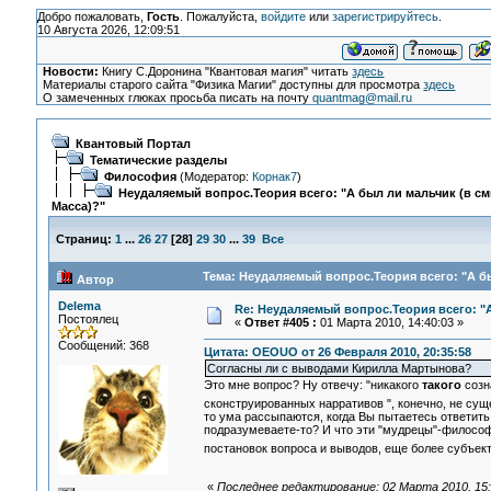
Добро пожаловать,
Гость
. Пожалуйста,
войдите
или
зарегистрируйтесь
.
10 Августа 2026, 12:09:51
Новости:
Книгу С.Доронина "Квантовая магия" читать
здесь
Материалы старого сайта "Физика Магии" доступны для просмотра
здесь
О замеченных глюках просьба писать на почту
quantmag@mail.ru
Квантовый Портал
Тематические разделы
Философия
(Модератор:
Корнак7
)
Неудаляемый вопрос.Теория всего: "А был ли мальчик (в с
Масса)?"
Страниц:
1
...
26
27
[
28
]
29
30
...
39
Все
Тема: Неудаляемый вопрос.Теория всего: "А бы
Автор
Delema
Re: Неудаляемый вопрос.Теория всего: "А
Постоялец
«
Ответ #405 :
01 Марта 2010, 14:40:03 »
Сообщений: 368
Цитата: OEOUO от 26 Февраля 2010, 20:35:58
Согласны ли с выводами Кирилла Мартынова?
Это мне вопрос? Ну отвечу: "никакого
такого
созн
сконструированных нарративов ", конечно, не су
то ума рассыпаются, когда Вы пытаетесь ответить 
подразумеваете-то? И что эти "мудрецы"-философы
постановок вопроса и выводов, еще более субъек
«
Последнее редактирование: 02 Марта 2010, 15: