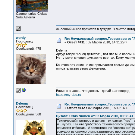
Сaementarius Civitas
Solis Aeterna
«Осенний Ангел прячется в дождях. В листве янтарн
werdy
Re: Неудаляемый вопрос.Теория всего: "А
Постоялец
«
Ответ #411 :
02 Марта 2010, 14:31:29 »
Сообщений: 478
Delema
Артур Кларк "Конец Детства" , вот что мне напомн
Нет у меня мнения, думаю не все так. Кому мы н
Конечно сознание не исчерпывается только динами
описательство этого феномена.
Если не знаешь, что делать - делай шаг вперед
https://my-dao.ru
Delema
Re: Неудаляемый вопрос.Теория всего: "А
Постоялец
«
Ответ #412 :
02 Марта 2010, 15:42:16 »
Сообщений: 368
Цитата: Urbis Numen от 02 Марта 2010, 00:33:41
Технический прогресс и делает тех самых "нас" 
и шкурах. Так что "рабство у технического прогр
не может избежать. А таинственное "осознание",
зовущих из сложного мира,развитого прогрессом,