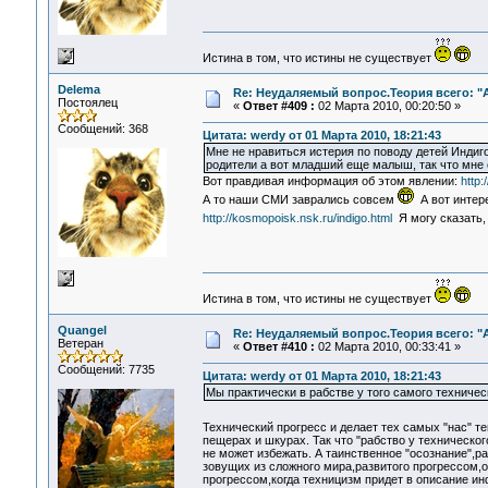
Истина в том, что истины не существует
Delema
Re: Неудаляемый вопрос.Теория всего: "А
Постоялец
«
Ответ #409 :
02 Марта 2010, 00:20:50 »
Сообщений: 368
Цитата: werdy от 01 Марта 2010, 18:21:43
Мне не нравиться истерия по поводу детей Индиго
родители а вот младший еще малыш, так что мне 
Вот правдивая информация об этом явлении:
http
А то наши СМИ заврались совсем
А вот интере
http://kosmopoisk.nsk.ru/indigo.html
Я могу сказать, 
Истина в том, что истины не существует
Quangel
Re: Неудаляемый вопрос.Теория всего: "А
Ветеран
«
Ответ #410 :
02 Марта 2010, 00:33:41 »
Сообщений: 7735
Цитата: werdy от 01 Марта 2010, 18:21:43
Мы практически в рабстве у того самого техничес
Технический прогресс и делает тех самых "нас" т
пещерах и шкурах. Так что "рабство у техническог
не может избежать. А таинственное "осознание",
зовущих из сложного мира,развитого прогрессом,о
прогрессом,когда техницизм придет в описание и