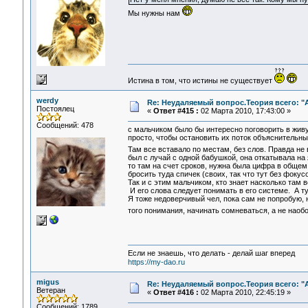
Мы нужны нам
Истина в том, что истины не существует
werdy
Re: Неудаляемый вопрос.Теория всего: "А
Постоялец
«
Ответ #415 :
02 Марта 2010, 17:43:00 »
Сообщений: 478
с мальчиком было бы интересно поговорить в живую
просто, чтобы остановить их поток объяснительных
Там все вставало по местам, без слов. Правда не
был с лучай с одной бабушкой, она откатывала на я
то там на счет сроков, нужна была цифра в общем 
бросить туда спичек (своих, так что тут без фокус
Так и с этим мальчиком, кто знает насколько там
И его слова следует понимать в его системе. А тут
Я тоже недоверчивый чел, пока сам не попробую, н
того понимания, начинать сомневаться, а не наоб
Если не знаешь, что делать - делай шаг вперед
https://my-dao.ru
migus
Re: Неудаляемый вопрос.Теория всего: "А
Ветеран
«
Ответ #416 :
02 Марта 2010, 22:45:19 »
Сообщений: 1789