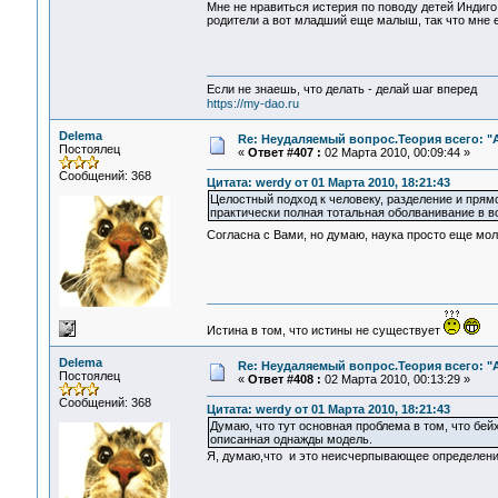
Мне не нравиться истерия по поводу детей Индиго,
родители а вот младший еще малыш, так что мне е
Если не знаешь, что делать - делай шаг вперед
https://my-dao.ru
Delema
Re: Неудаляемый вопрос.Теория всего: "А
Постоялец
«
Ответ #407 :
02 Марта 2010, 00:09:44 »
Сообщений: 368
Цитата: werdy от 01 Марта 2010, 18:21:43
Целостный подход к человеку, разделение и прямо
практически полная тотальная оболванивание в в
Согласна с Вами, но думаю, наука просто еще мол
Истина в том, что истины не существует
Delema
Re: Неудаляемый вопрос.Теория всего: "А
Постоялец
«
Ответ #408 :
02 Марта 2010, 00:13:29 »
Сообщений: 368
Цитата: werdy от 01 Марта 2010, 18:21:43
Думаю, что тут основная проблема в том, что бей
описанная однажды модель.
Я, думаю,что и это неисчерпывающее определени