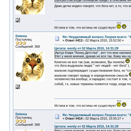
прогрессом,когда техницизм придет в описание 
Даже детки индиго говорят, что бога нет, а то, что
Истина в том, что истины не существует
Delema
Re: Неудаляемый вопрос.Теория всего: "А
Постоялец
«
Ответ #413 :
02 Марта 2010, 15:52:50 »
Сообщений: 368
Цитата: werdy от 02 Марта 2010, 14:31:29
Артур Кларк "Конец Детства" , вот что мне напом
Нет у меня мнения, думаю не все так. Кому мы н
Конечно не все так (как, возможно, Вы поняли)
что бога выдумали люди( " нет людей - нет бога" ),
мальчик подтверждает существование бога, но "сп
мальчик говорит правду в определенном смысле
человечества вообще, а парадокс состоит в том, ч
собой, т.к. новые термины появятся тогда, когда
Истина в том, что истины не существует
Delema
Re: Неудаляемый вопрос.Теория всего: "А
Постоялец
«
Ответ #414 :
02 Марта 2010, 15:55:27 »
Сообщений: 368
Цитата: werdy от 02 Марта 2010, 14:31:29
Нет у меня мнения, думаю не все так. Кому мы н