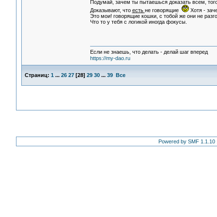
Подумай, зачем ты пытаешься доказать всем, того,
Доказывают, что
есть
не говорящие
Хотя - зач
Это мои! говорящие кошки, с тобой же они не раз
Что то у тебя с логикой иногда фокусы.
Если не знаешь, что делать - делай шаг вперед
https://my-dao.ru
Страниц:
1
...
26
27
[
28
]
29
30
...
39
Все
Powered by SMF 1.1.10