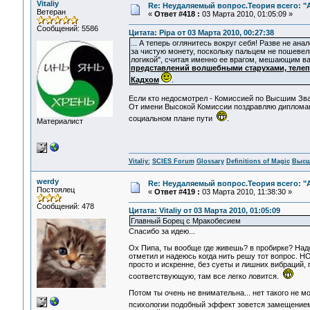
Vitaliy
Re: Неудаляемый вопрос.Теория всего: "А
Ветеран
«
Ответ #418 :
03 Марта 2010, 01:05:09 »
Сообщений: 5586
Цитата: Pipa от 03 Марта 2010, 00:27:38
... А теперь оглянитесь вокруг себя! Разве не а
за чистую монету, поскольку пальцем не пошевели
логикой", считая именно ее врагом, мешающим в
представлений волшебными старухами, теле
Кадхом
.
Если кто недосмотрел - Комиссией по Высшим Зв
От имени Высокой Комиссии поздравляю дипломан
социальном плане пути
.
Материалист
Vitaliy:
SCIES Forum
Glossary
Definitions of Magic
Высш
werdy
Re: Неудаляемый вопрос.Теория всего: "А
Постоялец
«
Ответ #419 :
03 Марта 2010, 11:38:30 »
Сообщений: 478
Цитата: Vitaliy от 03 Марта 2010, 01:05:09
Главный Борец с Мракобесием
Спасибо за идею...
Ох Пипа, ты вообще где живешь? в пробирке? Надо
отметил и надеюсь когда нить решу тот вопрос. НО
просто и искренне, без суеты и лишних вибраций, 
соответствующую, там все легко ловится.
Потом ты очень не внимательна... нет такого не м
психологии подобный эффект зовется замещением. 