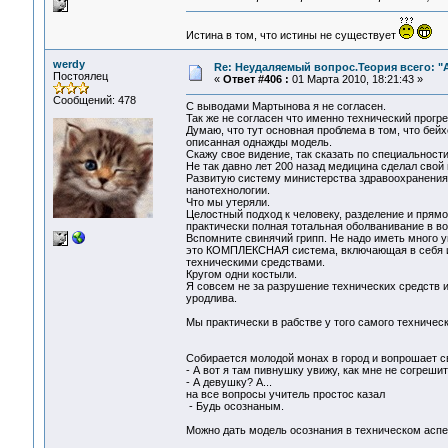
Истина в том, что истины не существует
werdy
Re: Неудаляемый вопрос.Теория всего: "А
Постоялец
«
Ответ #406 :
01 Марта 2010, 18:21:43 »
Сообщений: 478
С выводами Мартынова я не согласен.
Так же не согласен что именно технический прогре
Думаю, что тут основная проблема в том, что бейх
описанная однажды модель.
Скажу свое видение, так сказать по специальности
Не так давно лет 200 назад медицина сделал свой
Развитую систему министерства здравоохранения.
нанотехнологии.
Что мы утеряли.
Целостный подход к человеку, разделение и прямо
практически полная тотальная оболванивание в в
Вспомните свинячий грипп. Не надо иметь много 
это КОМПЛЕКСНАЯ система, включающая в себя и 
техническими средствами.
Кругом одни костыли.
Я совсем не за разрушение технических средств и
уродлива.
Мы практически в рабстве у того самого техническ
Собирается молодой монах в город и вопрошает с
- А вот я там пивнушку увижу, как мне не согреши
- А девушку? А...
на все вопросы учитель простос казал
- Будь осознаным.
Можно дать модель осознания в техническом аспе