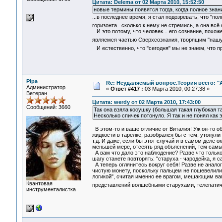
Цитата: Delema от 02 Марта 2010, 15:52:50
новые термины появятся тогда, когда полное зна
...в последнее время, я стал подозревать, что "по
горизонта...сколько к нему не стремись, а она всё
И это потому, что человек... его сознание, похож
являемся частью Сверхсознания, творящим "нашу
И естественно, что "сегодня" мы не знаем, что 
Pipa
Re: Неудаляемый вопрос.Теория всего: "А
Администратор
«
Ответ #417 :
03 Марта 2010, 00:27:38 »
Ветеран
Цитата: werdy от 02 Марта 2010, 17:43:00
Сообщений: 3660
Так она взяла косушку (большая такая глубокая та
Несколько спичек потонуло. Я так и не понял как 
В этом-то и ваше отличие от Виталия! Уж он-то об
жидкости в тарелке, разобрался бы с тем, утонули
т.д. И даже, если бы этот случай и в самом деле 
меньшей мере, отсеять ряд объяснений, тем самы
А вам что дало это наблюдение? Разве что только
шагу станете повторять: "старуха - чародейка, я с
А теперь оглянитесь вокруг себя! Разве не анал
чистую монету, поскольку пальцем не пошевелили,
логикой", считая именно ее врагом, мешающим ва
Квантовая
представлений волшебными старухами, телепат
инструменталистка