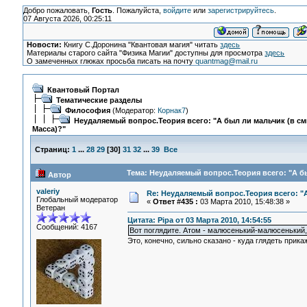
Добро пожаловать,
Гость
. Пожалуйста,
войдите
или
зарегистрируйтесь
.
07 Августа 2026, 00:25:11
Новости:
Книгу С.Доронина "Квантовая магия" читать
здесь
Материалы старого сайта "Физика Магии" доступны для просмотра
здесь
О замеченных глюках просьба писать на почту
quantmag@mail.ru
Квантовый Портал
Тематические разделы
Философия
(Модератор:
Корнак7
)
Неудаляемый вопрос.Теория всего: "А был ли мальчик (в с
Масса)?"
Страниц:
1
...
28
29
[
30
]
31
32
...
39
Все
Тема: Неудаляемый вопрос.Теория всего: "А бы
Автор
valeriy
Re: Неудаляемый вопрос.Теория всего: "А
Глобальный модератор
«
Ответ #435 :
03 Марта 2010, 15:48:38 »
Ветеран
Цитата: Pipa от 03 Марта 2010, 14:54:55
Сообщений: 4167
Вот поглядите. Атом - малюсенький-малюсенький, 
Это, конечно, сильно сказано - куда глядеть прика