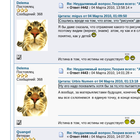
Delema
Re: Неудаляемый вопрос.Теория всего: "А
Постоялец
«
Ответ #442 :
04 Марта 2010, 13:58:14 »
Сообщений: 368
Цитата: migus от 04 Марта 2010, 01:09:50
Сошлись вроде на том, что атом, это "рисунок" дв
Я бы даже сказала, что отражение какого-то рису
поэтому видим (вернее, знаем) атом, ну как и в 
понятно, как у детей
Истина в том, что истины не существует
Delema
Re: Неудаляемый вопрос.Теория всего: "А
Постоялец
«
Ответ #443 :
04 Марта 2010, 14:01:28 »
Сообщений: 368
Цитата: Urbis Numen от 04 Марта 2010, 01:13:18
Ну его надо похвалить хотя бы за то,что пытается
А вообще, за матерьялистами будущее, конечно
мы все схлопнемся в единую точку, в конце конц
Истина в том, что истины не существует
Quangel
Re: Неудаляемый вопрос.Теория всего: "А
Ветеран
«
Ответ #444 :
04 Марта 2010, 14:07:30 »