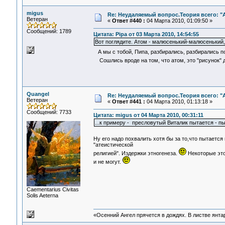
migus
Re: Неудаляемый вопрос.Теория всего: "А
Ветеран
«
Ответ #440 :
04 Марта 2010, 01:09:50 »
Сообщений: 1789
Цитата: Pipa от 03 Марта 2010, 14:54:55
Вот поглядите. Атом - малюсенький-малюсенький, 
А мы с тобой, Пипа, разбирались, разбирались по 
Сошлись вроде на том, что атом, это "рисунок" д
Quangel
Re: Неудаляемый вопрос.Теория всего: "А
Ветеран
«
Ответ #441 :
04 Марта 2010, 01:13:18 »
Сообщений: 7733
Цитата: migus от 04 Марта 2010, 00:31:11
...к примеру - пресловутый Виталик пытается - пы
Ну его надо похвалить хотя бы за то,что пытается 
"атеистической
религией". Издержки этногенеза.
Некоторые это
и не могут.
Сaementarius Civitas
Solis Aeterna
«Осенний Ангел прячется в дождях. В листве янтарн