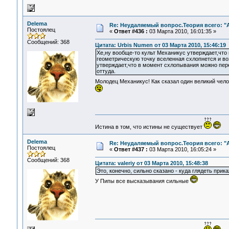
Delema
Re: Неудаляемый вопрос.Теория всего: "А
Постоялец
«
Ответ #436 :
03 Марта 2010, 16:01:35 »
Сообщений: 368
Цитата: Urbis Numen от 03 Марта 2010, 15:46:19
Хе,ну вообще-то культ Механикус утверждает,чт
геометрическую точку вселенная схлопнется и в
утверждает,что в момент схлопывания можно пер
оттуда.
Молодец Механикус! Как сказал один великий чело
Истина в том, что истины не существует
Delema
Re: Неудаляемый вопрос.Теория всего: "А
Постоялец
«
Ответ #437 :
03 Марта 2010, 16:05:24 »
Сообщений: 368
Цитата: valeriy от 03 Марта 2010, 15:48:38
Это, конечно, сильно сказано - куда глядеть прик
У Пипы все высказывания сильные