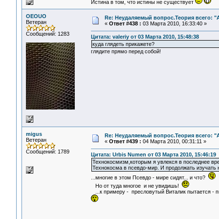
Истина в том, что истины не существует
OEOUO
Re: Неудаляемый вопрос.Теория всего: "А
Ветеран
«
Ответ #438 :
03 Марта 2010, 16:33:40 »
Сообщений: 1283
Цитата: valeriy от 03 Марта 2010, 15:48:38
куда глядеть прикажете?
глядите прямо перед собой!
migus
Re: Неудаляемый вопрос.Теория всего: "А
Ветеран
«
Ответ #439 :
04 Марта 2010, 00:31:11 »
Сообщений: 1789
Цитата: Urbis Numen от 03 Марта 2010, 15:46:19
Технокосмизм,которым я увлекся в последнее вр
Технокосма в псевдо-мир. И продолжать изучать 
...многие в этом Псевдо - мире сидят... и что?
Но от туда многое и не увидишь!
...к примеру - пресловутый Виталик пытается - пы