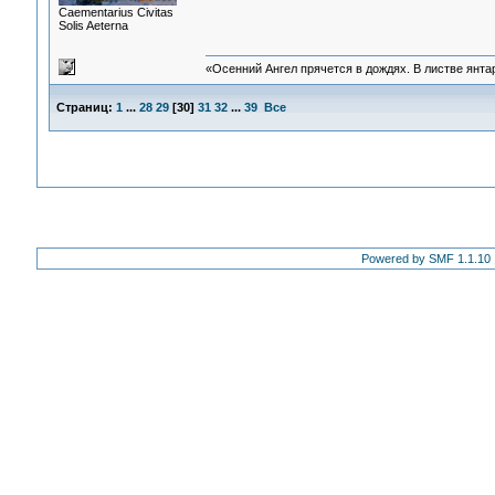
Сaementarius Civitas
Solis Aeterna
«Осенний Ангел прячется в дождях. В листве янтарн
Страниц:
1
...
28
29
[
30
]
31
32
...
39
Все
Powered by SMF 1.1.10