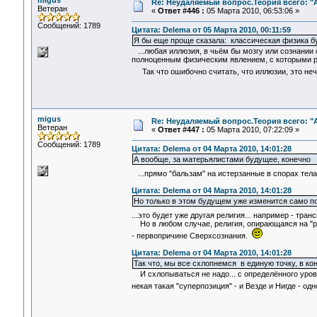
migus
Re: Неудаляемый вопрос.Теория всего: "А
Ветеран
«
Ответ #446 :
05 Марта 2010, 06:53:06 »
Сообщений: 1789
Цитата: Delema от 05 Марта 2010, 00:11:59
Я бы еще проще сказала: классическая физика б
...любая иллюзия, в чьём бы мозгу или сознании 
полноценным физическим явлением, с которыми р
Так что ошибочно считать, что иллюзии, это н
migus
Re: Неудаляемый вопрос.Теория всего: "А
Ветеран
«
Ответ #447 :
05 Марта 2010, 07:22:09 »
Сообщений: 1789
Цитата: Delema от 04 Марта 2010, 14:01:28
А вообще, за матерьялистами будущее, конечно
...прямо "бальзам" на истерзанные в спорах тел
Цитата: Delema от 04 Марта 2010, 14:01:28
Но только в этом будущем уже изменится само по
...это будет уже другая религия... например - тра
Но в любом случае, религия, опирающаяся на "разу
- первопричине Сверхсознания.
Цитата: Delema от 04 Марта 2010, 14:01:28
Так что, мы все схлопнемся в единую точку, в ко
И схлопываться не надо... с определённого уровн
некая такая "суперпозиция" - и Везде и Нигде - о