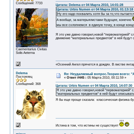
Сообщений: 7733
Цитата: Delema от 04 Марта 2010, 14:01:28
Цитата: Urbis Numen от 04 Марта 2010, 01:13:18
Ну его надо похвалить хотя бы за то,что пытается
А вообще, за матерьялистами будущее, конечно
мы все схлопнемся в единую точку, в конце конц
Я это уже давно говорил,новой "первоматерией"
движение "материальных предметов" в ней будут 
Сaementarius Civitas
Solis Aeterna
«Осенний Ангел прячется в дождях. В листве янтарн
Delema
Re: Неудаляемый вопрос.Теория всего: "А
Постоялец
«
Ответ #445 :
05 Марта 2010, 00:11:59 »
Сообщений: 368
Цитата: Urbis Numen от 04 Марта 2010, 14:07:30
Я это уже давно говорил,новой "первоматерией"
"материальных предметов" в ней будут описывать
Я бы еще проще сказала: классическая физика бу
Истина в том, что истины не существует