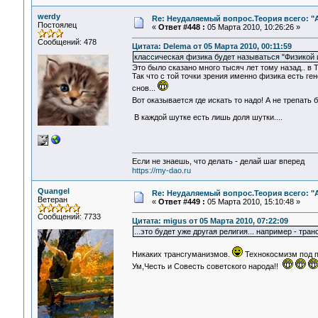
werdy
Re: Неудаляемый вопрос.Теория всего: "А
Постоялец
«
Ответ #448 :
05 Марта 2010, 10:26:26 »
Сообщений: 478
Цитата: Delema от 05 Марта 2010, 00:11:59
классическая физика будет называться "Физикой 
Это было сказано много тысяч лет тому назад.. в 
Так что с той точки зрения именно физика есть г
снов...
Вот оказывается где искать то надо! А не трепат
В каждой шутке есть лишь доля шутки....
Если не знаешь, что делать - делай шаг вперед
https://my-dao.ru
Quangel
Re: Неудаляемый вопрос.Теория всего: "А
Ветеран
«
Ответ #449 :
05 Марта 2010, 15:10:48 »
Сообщений: 7733
Цитата: migus от 05 Марта 2010, 07:22:09
...это будет уже другая религия... например - тра
Никаких трансгуманизмов.
Технокосмизм под п
Ум,Честь и Совесть советского народа!!