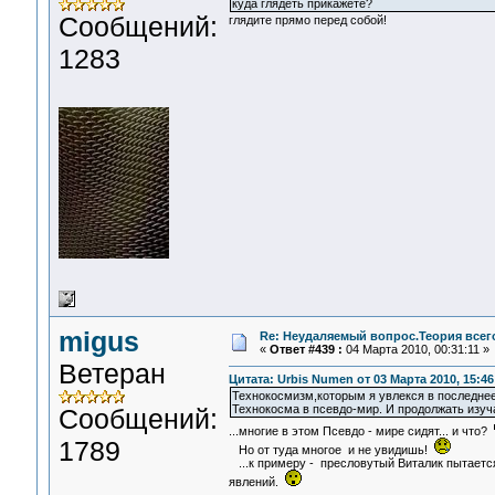
куда глядеть прикажете?
Сообщений:
глядите прямо перед собой!
1283
migus
Re: Неудаляемый вопрос.Теория всего
«
Ответ #439 :
04 Марта 2010, 00:31:11 »
Ветеран
Цитата: Urbis Numen от 03 Марта 2010, 15:46
Технокосмизм,которым я увлекся в последнее
Технокосма в псевдо-мир. И продолжать изуч
Сообщений:
...многие в этом Псевдо - мире сидят... и что?
1789
Но от туда многое и не увидишь!
...к примеру - пресловутый Виталик пытается 
явлений.