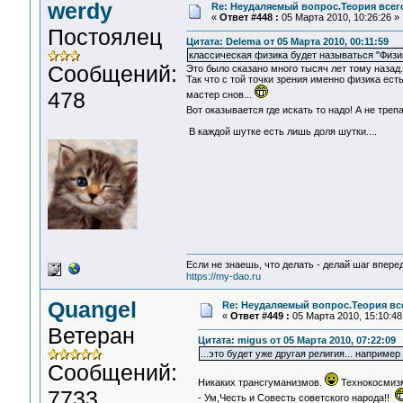
werdy
Re: Неудаляемый вопрос.Теория всего
«
Ответ #448 :
05 Марта 2010, 10:26:26 »
Постоялец
Цитата: Delema от 05 Марта 2010, 00:11:59
классическая физика будет называться "Физи
Сообщений:
Это было сказано много тысяч лет тому назад.
Так что с той точки зрения именно физика ест
478
мастер снов...
Вот оказывается где искать то надо! А не тр
В каждой шутке есть лишь доля шутки....
Если не знаешь, что делать - делай шаг впере
https://my-dao.ru
Quangel
Re: Неудаляемый вопрос.Теория все
«
Ответ #449 :
05 Марта 2010, 15:10:48
Ветеран
Цитата: migus от 05 Марта 2010, 07:22:09
...это будет уже другая религия... например
Сообщений:
Никаких трансгуманизмов.
Технокосмизм
7733
- Ум,Честь и Совесть советского народа!!