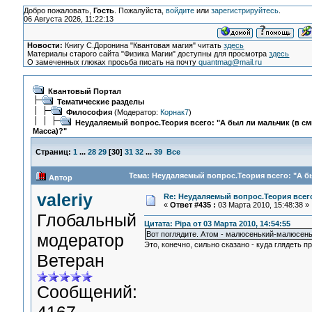
Добро пожаловать,
Гость
. Пожалуйста,
войдите
или
зарегистрируйтесь
.
06 Августа 2026, 11:22:13
Новости:
Книгу С.Доронина "Квантовая магия" читать
здесь
Материалы старого сайта "Физика Магии" доступны для просмотра
здесь
О замеченных глюках просьба писать на почту
quantmag@mail.ru
Квантовый Портал
Тематические разделы
Философия
(Модератор:
Корнак7
)
Неудаляемый вопрос.Теория всего: "А был ли мальчик (в с
Масса)?"
Страниц:
1
...
28
29
[
30
]
31
32
...
39
Все
Тема: Неудаляемый вопрос.Теория всего: "А бы
Автор
valeriy
Re: Неудаляемый вопрос.Теория всего
«
Ответ #435 :
03 Марта 2010, 15:48:38 »
Глобальный
Цитата: Pipa от 03 Марта 2010, 14:54:55
Вот поглядите. Атом - малюсенький-малюсеньк
модератор
Это, конечно, сильно сказано - куда глядеть п
Ветеран
Сообщений: