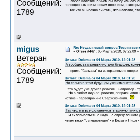
Сообщений:
...любая иллюзия, в чьём бы мозгу или сознан
полноценным физическим явлением, с которым
1789
Так что ошибочно считать, что иллюзии, эт
migus
Re: Неудаляемый вопрос.Теория всего
«
Ответ #447 :
05 Марта 2010, 07:22:09 »
Ветеран
Цитата: Delema от 04 Марта 2010, 14:01:28
А вообще, за матерьялистами будущее, коне
Сообщений:
...прямо "бальзам" на истерзанные в спорах
1789
Цитата: Delema от 04 Марта 2010, 14:01:28
Но только в этом будущем уже изменится сам
...это будет уже другая религия... например -
Но в любом случае, религия, опирающаяся на "
истине - первопричине Сверхсознания.
Цитата: Delema от 04 Марта 2010, 14:01:28
Так что, мы все схлопнемся в единую точку, 
И схлопываться не надо... с определённого у
некая такая "суперпозиция" - и Везде и Нигде