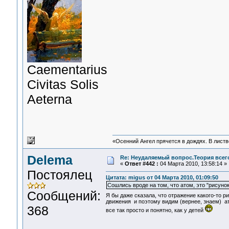
Сaementarius
Civitas Solis
Aeterna
«Осенний Ангел прячется в дождях. В листве
Delema
Re: Неудаляемый вопрос.Теория всего
«
Ответ #442 :
04 Марта 2010, 13:58:14 »
Постоялец
Цитата: migus от 04 Марта 2010, 01:09:50
Сошлись вроде на том, что атом, это "рисунок
Сообщений:
Я бы даже сказала, что отражение какого-то 
движения и поэтому видим (вернее, знаем) ат
368
все так просто и понятно, как у детей