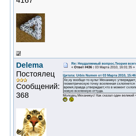
4167
Delema
Re: Неудаляемый вопрос.Теория всего
«
Ответ #436 :
03 Марта 2010, 16:01:35 »
Постоялец
Цитата: Urbis Numen от 03 Марта 2010, 15:46
Хе,ну вообще-то культ Механикус утверждает
геометрическую точку вселенная схлопнется
Сообщений:
время,правда утверждает,что в момент схлоп
новую вселенную оттуда.
368
Молодец Механикус! Как сказал один великий 