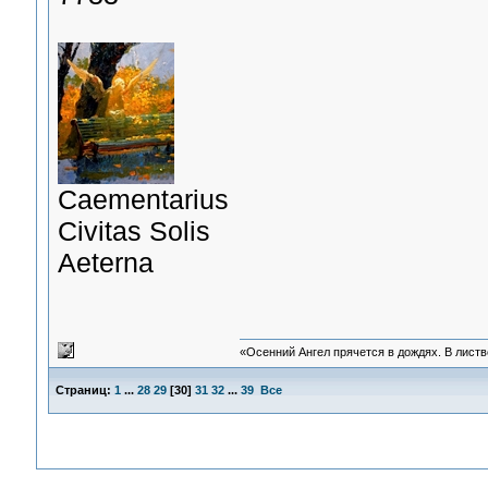
Сaementarius
Civitas Solis
Aeterna
«Осенний Ангел прячется в дождях. В листве
Страниц:
1
...
28
29
[
30
]
31
32
...
39
Все