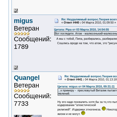
migus
Re: Неудаляемый вопрос.Теория всего
«
Ответ #440 :
04 Марта 2010, 01:09:50 »
Ветеран
Цитата: Pipa от 03 Марта 2010, 14:54:55
Вот поглядите. Атом - малюсенький-малюсеньк
Сообщений:
А мы с тобой, Пипа, разбирались, разбирались
Сошлись вроде на том, что атом, это "рисуно
1789
Quangel
Re: Неудаляемый вопрос.Теория все
«
Ответ #441 :
04 Марта 2010, 01:13:18
Ветеран
Цитата: migus от 04 Марта 2010, 00:31:11
...к примеру - пресловутый Виталик пытаетс
явлений.
Сообщений:
7733
Ну его надо похвалить хотя бы за то,что пы
кодировании "атеистической
религией". Издержки этногенеза.
Некотор
жизни и не могут.