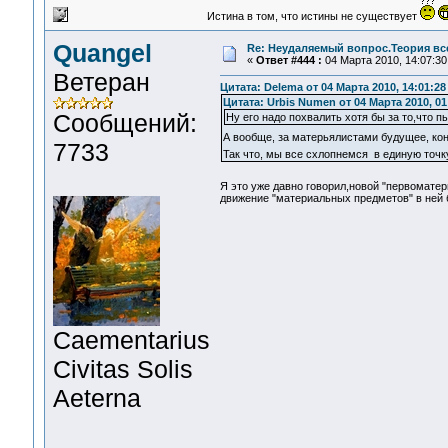
Истина в том, что истины не существует
Quangel
Re: Неудаляемый вопрос.Теория все
«
Ответ #444 :
04 Марта 2010, 14:07:30
Ветеран
Цитата: Delema от 04 Марта 2010, 14:01:28
Цитата: Urbis Numen от 04 Марта 2010, 01
Сообщений:
Ну его надо похвалить хотя бы за то,что п
А вообще, за матерьялистами будущее, ко
7733
Так что, мы все схлопнемся в единую точку
Я это уже давно говорил,новой "первомат
движение "материальных предметов" в ней 
Сaementarius
Civitas Solis
Aeterna