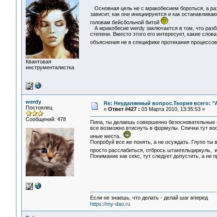
Основная цель не с мракобесием бороться, а разб
зависит, как они инициируются и как останавливаю
головам бейсбольной битой
.
А мракобесие werdy заключается в том, что разби
степени. Вместо этого его интересует, какие слов
объяснения не в специфике протекания процессов
Квантовая
инструменталистка
werdy
Re: Неудаляемый вопрос.Теория всего: "А
Постоялец
«
Ответ #427 :
03 Марта 2010, 13:35:53 »
Сообщений: 478
Пипа, ты делаешь совершенно безосновательные в
все возможно втиснуть в формулы. Спички тут воо
иные места..
Попробуй все же понять, а не осуждать. Глупо ты в
просто расслабиться, отбрось штангельциркуль, и 
Понимание как секс, тут следует допустить, а не п
Если не знаешь, что делать - делай шаг вперед
https://my-dao.ru