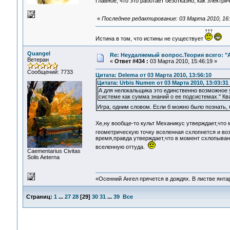
Главное, что это работает безотказно, как электри
«
Последнее редактирование: 03 Марта 2010, 16:
Истина в том, что истины не существует
Quangel
Re: Неудаляемый вопрос.Теория всего: "А
Ветеран
«
Ответ #434 :
03 Марта 2010, 15:46:19 »
Сообщений: 7733
Цитата: Delema от 03 Марта 2010, 13:56:10
Цитата: Urbis Numen от 03 Марта 2010, 13:03:31
А для нелокальщика это единственно возможное 
системе как сумма знаний о ее подсистемах." Кв
Игра, одним словом. Если б можно было познать,
Хе,ну вообще-то культ Механикус утверждает,что
геометрическую точку вселенная схлопнется и во
время,правда утверждает,что в момент схлопыван
вселенную оттуда.
Сaementarius Civitas
Solis Aeterna
«Осенний Ангел прячется в дождях. В листве янтарн
Страниц:
1
...
27
28
[
29
]
30
31
...
39
Все