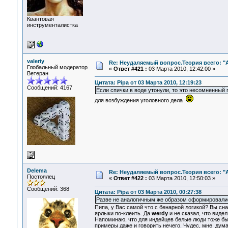
Квантовая
инструменталистка
valeriy
Re: Неудаляемый вопрос.Теория всего: "А
Глобальный модератор
«
Ответ #421 :
03 Марта 2010, 12:42:00 »
Ветеран
Цитата: Pipa от 03 Марта 2010, 12:19:23
Сообщений: 4167
Если спички в воде утонули, то это несомненный 
для возбуждения уголовного дела
Delema
Re: Неудаляемый вопрос.Теория всего: "А
Постоялец
«
Ответ #422 :
03 Марта 2010, 12:50:03 »
Сообщений: 368
Цитата: Pipa от 03 Марта 2010, 00:27:38
Разве не аналогичным же образом сформировалис
Пипа, у Вас самой что с бенарной логикой? Вы сн
ярлыки по-клеить. Да
werdy
и не сказал, что видел 
Напоминаю, что для индейцев белые люди тоже был
примеры даже и говорить нечего. Чудес, мне дума