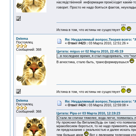
наследственной информации происходит каким-то 
говорит. Просто не надо бояться фактов, неуклад
Истина в том, что истины не существует
Delema
Re: Неудаляемый вопрос.Теория всего: "А
Постоялец
«
Ответ #423 :
03 Марта 2010, 12:51:26 »
Сообщений: 368
Цитата: migus от 02 Марта 2010, 22:45:19
...в последнее время, я стал подозревать, что "по
В агностика, стало быть, трансформируешься
Истина в том, что истины не существует
Delema
Re: Неудаляемый вопрос.Теория всего: "А
Постоялец
«
Ответ #424 :
03 Марта 2010, 12:59:08 »
Сообщений: 368
Цитата: Pipa от 03 Марта 2010, 12:19:23
Стали ли спички тяжелее, вода легче, появилась 
Ну прояснил бы Виталик(будь он там) что появила
мракобесием бороться, то не надо применять мр
ли предсказание с реальностью и далее искать прич
тем больше дров
Вот с явлением телегонии кто