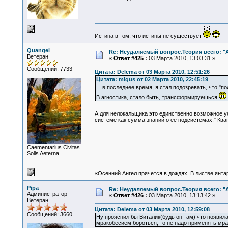
Истина в том, что истины не существует
Quangel
Re: Неудаляемый вопрос.Теория всего: "А
Ветеран
«
Ответ #425 :
03 Марта 2010, 13:03:31 »
Сообщений: 7733
Цитата: Delema от 03 Марта 2010, 12:51:26
Цитата: migus от 02 Марта 2010, 22:45:19
...в последнее время, я стал подозревать, что "п
В агностика, стало быть, трансформируешься
А для нелокальщика это единственно возможное 
системе как сумма знаний о ее подсистемах." Ква
Сaementarius Civitas
Solis Aeterna
«Осенний Ангел прячется в дождях. В листве янтарн
Pipa
Re: Неудаляемый вопрос.Теория всего: "А
Администратор
«
Ответ #426 :
03 Марта 2010, 13:13:42 »
Ветеран
Цитата: Delema от 03 Марта 2010, 12:59:08
Сообщений: 3660
Ну прояснил бы Виталик(будь он там) что появила
мракобесием бороться, то не надо применять мр