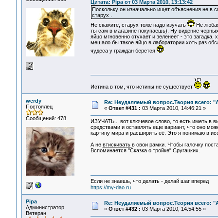
Цитата: Pipa от 03 Марта 2010, 13:13:42
Поскольку он изначально ищет объяснения не в с
старух .
Не скажите, старух тоже надо изучать
Не любая
ты сам в магазине покупаешь). Ну видение черных
яйцо мгновенно стухает и зеленеет - это загадка,
мешало бы такое яйцо в лаборатории хоть раз обсл
чудеса у граждан берется
Истина в том, что истины не существует
werdy
Re: Неудаляемый вопрос.Теория всего: "А
Постоялец
«
Ответ #431 :
03 Марта 2010, 14:46:21 »
Сообщений: 478
ИЗУЧАТЬ... вот ключевое слово, то есть иметь в 
средствами и оставлять еще вариант, что оно мож
картину мира и расширить её. Это я понимаю в ис
А не
втискивать
в свои рамки. Чтобы галочку пост
Вспоминается "Сказка о тройке" Сругацких.
Если не знаешь, что делать - делай шаг вперед
https://my-dao.ru
Pipa
Re: Неудаляемый вопрос.Теория всего: "А
Администратор
«
Ответ #432 :
03 Марта 2010, 14:54:55 »
Ветеран