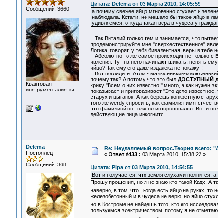
Цитата: Delema от 03 Марта 2010, 14:05:59
Сообщений: 3660
а почему свежее яйцо мгновенно стухает и зелене
наблюдала. Кстати, не мешало бы такое яйцо в лаб
удивляемся, откуда такая вера в чудеса у гражда
Так Виталий только тем и занимается, что пытает
продемонстрируйте мне "сверхестественное" явлен
Логика, говорят, у тебя бивалентная, веры в тебе 
Абсолютно то же самое происходит не только с 
явления. Тут на него начинают шикать, пенять ему 
яйцо? Так ему его даже издалека не покажут!
Вот поглядите. Атом - малюсенький-малюсенький, 
почему так? А потому что это был
ДОСТУПНЫЙ дл
Квантовая
крику "Всем о них известно!" много, а как нужен э
инструменталистка
показывает и приговаривает "Это дело известное, т
старух и цыганок. А как берешь конкретную старух
того же werdy спросить, как фамилия-имя-отчество
что фамилией он тоже не интересовался. Вот и полу
действующие лица инкогнито.
Delema
Re: Неудаляемый вопрос.Теория всего: "А
Постоялец
«
Ответ #433 :
03 Марта 2010, 15:38:22 »
Сообщений: 368
Цитата: Pipa от 03 Марта 2010, 14:54:55
Вот и получается, что земля слухами полнится, а 
Прошу прощения, но я не знаю кто такой Кадх. А т
наверно, в том, что , когда есть яйцо на руках, то
железобетонный и в чудеса не верю, но яйцо стухл
но в Костроме не найдешь того, кто его исследовал
пользуемся электричеством, потому я не отметаю м