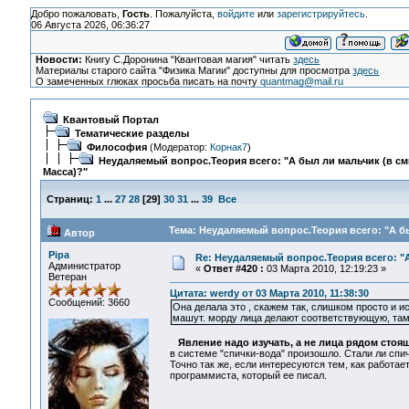
Добро пожаловать,
Гость
. Пожалуйста,
войдите
или
зарегистрируйтесь
.
06 Августа 2026, 06:36:27
Новости:
Книгу С.Доронина "Квантовая магия" читать
здесь
Материалы старого сайта "Физика Магии" доступны для просмотра
здесь
О замеченных глюках просьба писать на почту
quantmag@mail.ru
Квантовый Портал
Тематические разделы
Философия
(Модератор:
Корнак7
)
Неудаляемый вопрос.Теория всего: "А был ли мальчик (в с
Масса)?"
Страниц:
1
...
27
28
[
29
]
30
31
...
39
Все
Тема: Неудаляемый вопрос.Теория всего: "А бы
Автор
Pipa
Re: Неудаляемый вопрос.Теория всего: "А
Администратор
«
Ответ #420 :
03 Марта 2010, 12:19:23 »
Ветеран
Цитата: werdy от 03 Марта 2010, 11:38:30
Сообщений: 3660
Она делала это , скажем так, слишком просто и ис
машут. морду лица делают соответствующую, там 
Явление надо изучать, а не лица рядом стоя
в системе "спички-вода" произошло. Стали ли спич
Точно так же, если интересуются тем, как работа
программиста, который ее писал.