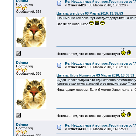
Delema
Re: Неудаляемый вопрос.Теория всего: "А
Постоялец
«
Ответ #428 :
03 Марта 2010, 13:52:20 »
Сообщений: 368
Цитата: werdy от 03 Марта 2010, 13:35:53
Понимание как секс, тут следует допустить, а не 
Это че-то новенькое
Истина в том, что истины не существует
Delema
Re: Неудаляемый вопрос.Теория всего: "А
Постоялец
«
Ответ #429 :
03 Марта 2010, 13:56:10 »
Сообщений: 368
Цитата: Urbis Numen от 03 Марта 2010, 13:03:31
А для нелокальщика это единственно возможное у
системе как сумма знаний о ее подсистемах." Кв
Игра, одним словом. Если б можно было познать, 
Истина в том, что истины не существует
Delema
Re: Неудаляемый вопрос.Теория всего: "А
Постоялец
«
Ответ #430 :
03 Марта 2010, 14:05:59 »
Сообщений: 368