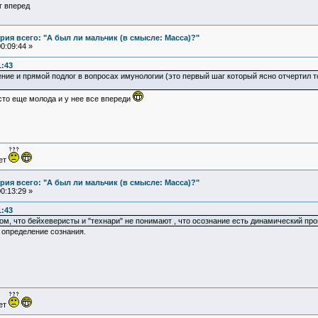
г вперед
ия всего: "А был ли мальчик (в смысле: Масса)?"
0:09:44 »
1:43
ние и прямой подлог в вопросах имунологии (это первый шаг который ясно отчертил т
сто еще молода и у нее все впереди
ует
ия всего: "А был ли мальчик (в смысле: Масса)?"
0:13:29 »
1:43
ом, что бейхеверисты и "технари" не понимают , что осознание есть динамический пр
определение сознания.
ует