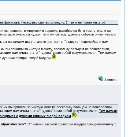
ез фокусов). Несколько спичек потонуло. Я так и не понял как это?
ичек проверил и жидкости в тарелке, разобрался бы с тем, утонули ли
самом деле оказался чудом, то и тут бы ему удалось собрать о нем немало
 вы на каждом шагу станете повторять: "старуха - чародейка, я сам
 их вы приняли за чистую монету, поскольку пальцем не пошевелили,
 мешающим вам считать эти "чудеса" само собой разумеющимся. Тем самым
 с душами спящих людей Кадхом
.
Записан
ех их вы приняли за чистую монету, поскольку пальцем не пошевелили,
 мешающим вам считать эти "чудеса" само собой разумеющимся.
Тем самым
щающимся с душами спящих людей Кадхом
.
с Мракобесием"
. От имени Высокой Комиссии поздравляю дипломантку с