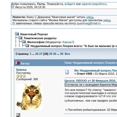
Добро пожаловать,
Гость
. Пожалуйста,
войдите
или
зарегистрируйтесь
.
07 Августа 2026, 04:19:30
Новости:
Книгу С.Доронина "Квантовая магия" читать
здесь
Материалы старого сайта "Физика Магии" доступны для просмотра
здесь
О замеченных глюках просьба писать на почту
quantmag@mail.ru
Квантовый Портал
Тематические разделы
Философия
(Модератор:
Корнак7
)
Неудаляемый вопрос.Теория всего: "А был ли мальчик (в 
Страниц:
1
...
26
27
[
28
]
29
30
...
39
Все
Тема: Неудаляемый вопрос.Теория в
Автор
Delema
Re: Неудаляемый вопрос.Теор
Постоялец
«
Ответ #405 :
01 Марта 2010, 1
Сообщений: 368
Цитата: OEOUO от 26 Февраля 2010, 
Согласны ли с выводами Кирилла Ма
Это мне вопрос? Ну отвечу: "никакого
эти казуистические выкладки и хитроу
словом подразумеваете-то? И что эти 
субъективных, чем сам предмет разб
«
Последнее редактирование: 02 Март