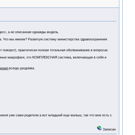
есс, а не описанная однажды модель.
са. Что мы имеем? Развитую систему министерства здравоохранения.
т поворот), практически полная тотальная оболванивание в вопросах
ванные макрофаги, это КОМПЛЕКСНАЯ система, включающая в себя и
щения
всегда уродлива.
у меня уже сами родители а вот младший еще малыш, так что мне есть с
Записан