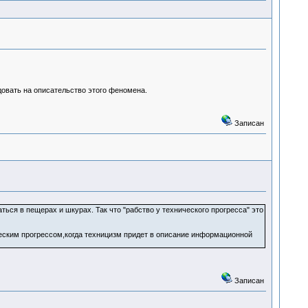
довать на описательство этого феномена.
Записан
ться в пещерах и шкурах. Так что "рабство у технического прогресса" это
ческим прогрессом,когда техницизм придет в описание информационной
Записан