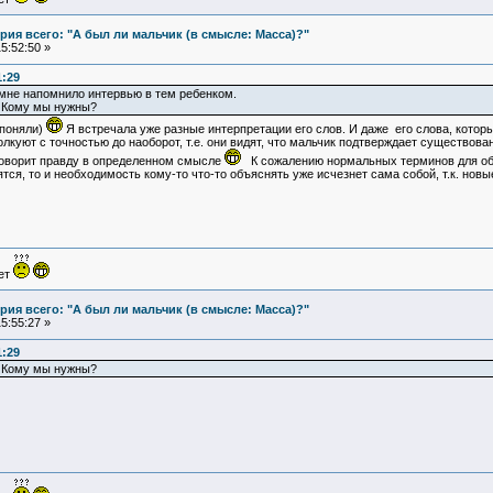
ия всего: "А был ли мальчик (в смысле: Масса)?"
5:52:50 »
1:29
о мне напомнило интервью в тем ребенком.
. Кому мы нужны?
 поняли)
Я встречала уже разные интерпретации его слов. И даже его слова, которым
лкуют с точностью до наоборот, т.е. они видят, что мальчик подтверждает существован
 говорит правду в определенном смысле
К сожалению нормальных терминов для объя
ятся, то и необходимость кому-то что-то объяснять уже исчезнет сама собой, т.к. нов
ует
ия всего: "А был ли мальчик (в смысле: Масса)?"
5:55:27 »
1:29
. Кому мы нужны?