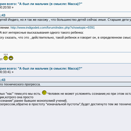
ия всего: "А был ли мальчик (в смысле: Масса)?"
0:20:50 »
1:43
етей Индиго, но я так же нахожу , что большинство детей сейчас иные. Старшие дети
влении:
http://www.indigodeti.com/forum/index.php?showtopic=9391
 вот интересные высказывания одного такого ребенка:
у сказать, что это , действительно, такой ребенок и говорит он, в определенном смы
ует
ия всего: "А был ли мальчик (в смысле: Масса)?"
0:33:41 »
1:43
го технического прогресса.
мых "нас" теми,кто мы есть.
Человек не может усложнять сознание,но при этом оста
ии,котрого она просто
осознание",ранее бывшее монополией учений,
рогрессом,обратно в простоту "изначальной пустоты",будет достигнуто тем же техни