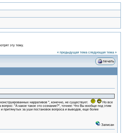
отрят эту тему.
« предыдущая тема
следующая тема »
сконструированных нарративов ", конечно, не существует.
Но все
вопрос: "А какое такое это сознание?", точнее: Что Вы вообще под этим
 и притянутых за уши постановок вопроса и выводов, еще более
Записан