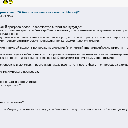
ует
ия всего: "А был ли мальчик (в смысле: Масса)?"
8:21:43 »
еский прогресс ведет человечество в "светлое будущее".
ом, что бейхеверисты и "технари" не понимают , что осознание есть
динамический
проц
ециальности.
сделал свой первый решительный шаг вперед, встав на сторону технического прогрес
ментозные синтетические препараты, не за горами нанотехнологии.
ние и прямой подлог в вопросах имунологии (это первый шаг который ясно отчертил то
меть много ума чтобы понять, что к примеру иммунная система не только синтезиро
екты. То есть до конца не описываемый никакими техническими средствами.
х средств и методов, я всего лишь указываю на тот просто факт, что процедура
заме
о технического прогресса.
вопрошает своего учителя
 не согрешить?
ческом аспекте?
етей Индиго, но я так же нахожу , что большинство детей сейчас иные. Старшие дети 