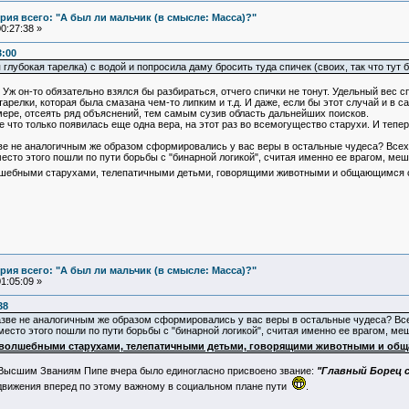
ия всего: "А был ли мальчик (в смысле: Масса)?"
0:27:38 »
3:00
глубокая тарелка) с водой и попросила даму бросить туда спичек (своих, так что тут б
Уж он-то обязательно взялся бы разбираться, отчего спички не тонут. Удельный вес сп
тарелки, которая была смазана чем-то липким и т.д. И даже, если бы этот случай и в 
ере, отсеять ряд объяснений, тем самым сузив область дальнейших поисков.
 что только появилась еще одна вера, на этот раз во всемогущество старухи. И теперь
зве не аналогичным же образом сформировались у вас веры в остальные чудеса? Всех
вместо этого пошли по пути борьбы с "бинарной логикой", считая именно ее врагом,
олшебными старухами, телепатичными детьми, говорящими животными и общающимся
ия всего: "А был ли мальчик (в смысле: Масса)?"
1:05:09 »
38
 Разве не аналогичным же образом сформировались у вас веры в остальные чудеса? Вс
 вместо этого пошли по пути борьбы с "бинарной логикой", считая именно ее врагом,
 волшебными старухами, телепатичными детьми, говорящими животными и об
 Высшим Званиям Пипе вчера было единогласно присвоено звание:
"Главный Борец 
вижения вперед по этому важному в социальном плане пути
.