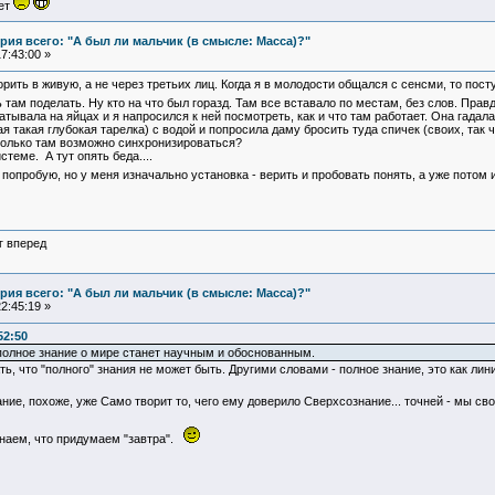
ует
ия всего: "А был ли мальчик (в смысле: Масса)?"
7:43:00 »
рить в живую, а не через третьих лиц. Когда я в молодости общался с сенсми, то пос
 там поделать. Ну кто на что был горазд. Там все вставало по местам, без слов. Прав
атывала на яйцах и я напросился к ней посмотреть, как и что там работает. Она гадал
я такая глубокая тарелка) с водой и попросила даму бросить туда спичек (своих, так ч
сколько там возможно синхронизироваться?
теме. А тут опять беда....
попробую, но у меня изначально установка - верить и пробовать понять, а уже потом 
г вперед
ия всего: "А был ли мальчик (в смысле: Масса)?"
2:45:19 »
52:50
 полное знание о мире станет научным и обоснованным.
ть, что "полного" знания не может быть. Другими словами - полное знание, это как лини
нание, похоже, уже Само творит то, чего ему доверило Сверхсознание... точней - мы
знаем, что придумаем "завтра".