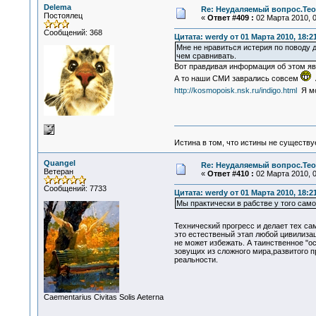
Delema
Re: Неудаляемый вопрос.Теор
Постоялец
«
Ответ #409 :
02 Марта 2010, 0
Сообщений: 368
Цитата: werdy от 01 Марта 2010, 18:2
Мне не нравиться истерия по поводу д
чем сравнивать.
Вот правдивая информация об этом я
А то наши СМИ заврались совсем
А
http://kosmopoisk.nsk.ru/indigo.html
Я мог
Истина в том, что истины не существ
Quangel
Re: Неудаляемый вопрос.Теор
Ветеран
«
Ответ #410 :
02 Марта 2010, 0
Сообщений: 7733
Цитата: werdy от 01 Марта 2010, 18:2
Мы практически в рабстве у того само
Технический прогресс и делает тех са
это естественый этап любой цивилизац
не может избежать. А таинственное "
зовущих из сложного мира,развитого п
реальности.
Сaementarius Civitas Solis Aeterna