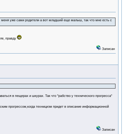
 у меня уже сами родители а вот младший еще малыш, так что мне есть с
сле, правду
Записан
ваться в пещерах и шкурах. Так что "рабство у технического прогресса"
ческим прогрессом,когда техницизм придет в описание информационной
Записан