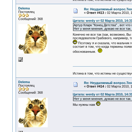
Delema
Re: Неудаляемый вопрос.Теор
Постоялец
«
Ответ #413 :
02 Марта 2010, 1
Сообщений: 368
Цитата: werdy от 02 Марта 2010, 14:3
Артур Кларк "Конец Детства" , вот чт
Нет у меня мнения, думаю не все так
Конечно не все так (как, возможно, Вы
последователи Грабового, например, то
Поэтому я и сказала, что мальчик
состоит в том, что когда термины появ
обоснованным.
Истина в том, что истины не существ
Delema
Re: Неудаляемый вопрос.Теор
Постоялец
«
Ответ #414 :
02 Марта 2010, 1
Сообщений: 368
Цитата: werdy от 02 Марта 2010, 14:3
Нет у меня мнения, думаю не все так
Мы нужны нам