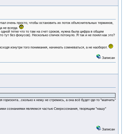
тупал очень просто, чтобы остановить их поток объяснительных терминов,
да не всегда
а одной тетке что то там на счет сроков, нужна была цифра в общем
то тут без фокусов). Несколько спичек потонуло. Я так и не понял как это?
исходя изнутри того понимания, начинать сомневаться, а не наоборот.
Записан
я горизонта...сколько к нему не стремись, а она всё будет где-то "маячить"
 своими сознаниями являемся частью Сверхсознания, творящим "нашу"
Записан