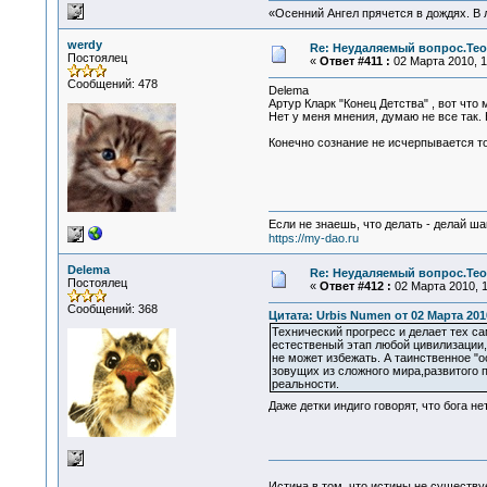
«Осенний Ангел прячется в дождях. В л
werdy
Re: Неудаляемый вопрос.Теор
Постоялец
«
Ответ #411 :
02 Марта 2010, 1
Сообщений: 478
Delema
Артур Кларк "Конец Детства" , вот что
Нет у меня мнения, думаю не все так
Конечно сознание не исчерпывается то
Если не знаешь, что делать - делай ша
https://my-dao.ru
Delema
Re: Неудаляемый вопрос.Теор
Постоялец
«
Ответ #412 :
02 Марта 2010, 1
Сообщений: 368
Цитата: Urbis Numen от 02 Марта 2010
Технический прогресс и делает тех са
естественый этап любой цивилизации,
не может избежать. А таинственное "
зовущих из сложного мира,развитого 
реальности.
Даже детки индиго говорят, что бога не
Истина в том, что истины не существ