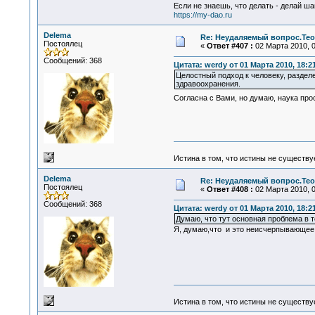
Если не знаешь, что делать - делай ша
https://my-dao.ru
Delema
Re: Неудаляемый вопрос.Теор
Постоялец
«
Ответ #407 :
02 Марта 2010, 0
Сообщений: 368
Цитата: werdy от 01 Марта 2010, 18:2
Целостный подход к человеку, разделе
здравоохранения.
Согласна с Вами, но думаю, наука про
Истина в том, что истины не существ
Delema
Re: Неудаляемый вопрос.Теор
Постоялец
«
Ответ #408 :
02 Марта 2010, 0
Сообщений: 368
Цитата: werdy от 01 Марта 2010, 18:2
Думаю, что тут основная проблема в т
Я, думаю,что и это неисчерпывающее 
Истина в том, что истины не существ