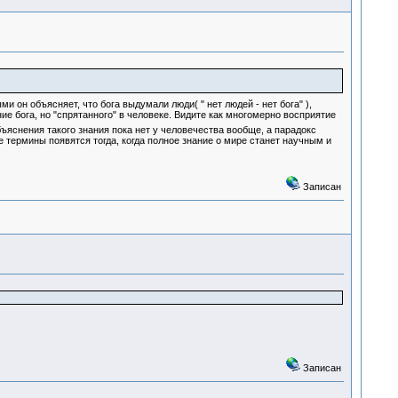
и он объясняет, что бога выдумали люди( " нет людей - нет бога" ),
ие бога, но "спрятанного" в человеке. Видите как многомерно восприятие
снения такого знания пока нет у человечества вообще, а парадокс
ые термины появятся тогда, когда полное знание о мире станет научным и
Записан
Записан