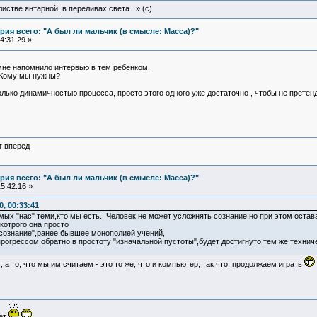
истве янтарной, в переливах света...» (c)
ия всего: "А был ли мальчик (в смысле: Масса)?"
4:31:29 »
 мне напомнило интервью в тем ребенком.
. Кому мы нужны?
лько динамичностью процесса, просто этого одного уже достаточно , чтобы не претен
г вперед
ия всего: "А был ли мальчик (в смысле: Масса)?"
5:42:16 »
, 00:33:41
мых "нас" теми,кто мы есть. Человек не может усложнять сознание,но при этом остава
котрого она просто
осознание",ранее бывшее монополией учений,
прогрессом,обратно в простоту "изначальной пустоты",будет достигнуто тем же техни
т, а то, что мы им считаем - это то же, что и компьютер, так что, продолжаем играть
ует