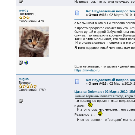
Истина в том, что истины не существ
werdy
Re: Неудаляемый вопрос.Теор
Постоялец
«
Ответ #415 :
02 Марта 2010, 1
Сообщений: 478
с мальчиком было бы интересно погово
я просто предлагал совместно что нить
был с лучай с одной бабушкой, она отк
случае. Так она взяла косушку (больша
Так и с этим мальчиком, кто знает на
И его слова следует понимать в его сис
Я тоже недоверчивый чел, пока сам не 
Если не знаешь, что делать - делай ша
https://my-dao.ru
migus
Re: Неудаляемый вопрос.Теор
Ветеран
«
Ответ #416 :
02 Марта 2010, 2
Сообщений: 1789
Цитата: Delema от 02 Марта 2010, 15:
новые термины появятся тогда, когда
...в последнее время, я стал подозрева
в дали.
И это потому, что человек... его соз
Реальность...
И естественно, что "сегодня" мы не 