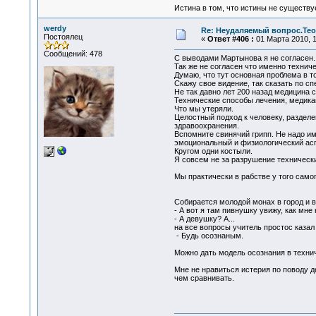
Истина в том, что истины не существ
werdy
Re: Неудаляемый вопрос.Теор
Постоялец
«
Ответ #406 :
01 Марта 2010, 1
Сообщений: 478
С выводами Мартынова я не согласен.
Так же не согласен что именно технич
Думаю, что тут основная проблема в т
Скажу свое видение, так сказать по сп
Не так давно лет 200 назад медицина 
Технические способы лечения, медика
Что мы утеряли.
Целостный подход к человеку, разделе
здравоохранения.
Вспомните свинячий грипп. Не надо и
эмоциональный и физиологический асп
Кругом одни костыли.
Я совсем не за разрушение технически
Мы практически в рабстве у того самог
Собирается молодой монах в город и 
- А вот я там пивнушку увижу, как мне
- А девушку? А...
на все вопросы учитель простос казал
- Будь осознаным.
Можно дать модель осознания в техни
Мне не нравиться истерия по поводу д
чем сравнивать.