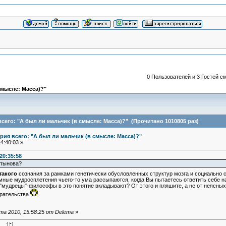
0 Пользователей и 3 Гостей см
смысле: Масса)?"
сего: "А был ли мальчик (в смысле: Масса)?" (Прочитано 1010805 раз)
ия всего: "А был ли мальчик (в смысле: Масса)?"
4:40:03 »
20:35:58
ртынова?
такого
сознания за рамками генетически обусловленных структур мозга и социально 
мные мудросплетения чьего-то ума рассыпаются, когда Вы пытаетесь ответить себе на 
"мудрецы"-философы в это понятие вкладывают? От этого и пляшите, а не от неясных
ирательства
а 2010, 15:58:25 от Delema
»