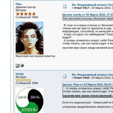
Pipa
Re: Неудаляемый вопрос.Теор
Администратор
«
Ответ #417 :
03 Марта 2010, 0
Ветеран
Цитата: werdy от 02 Марта 2010, 17:4
Сообщений: 3660
Так она взяла косушку (большая такая 
В этом-то и ваше отличие от Виталия! 
спички или же просто прилипли ко дну 
информации, способной, по меньшей м
А вам что дало это наблюдение? Разве
видел!"
А теперь оглянитесь вокруг себя! Ра
чтобы понять, как оно происходит. А 
населяя мир своих представлений в
Квантовая инструменталистка
Vitaliy
Re: Неудаляемый вопрос.Теор
Ветеран
«
Ответ #418 :
03 Марта 2010, 0
Сообщений: 5586
Цитата: Pipa от 03 Марта 2010, 00:27:
... А теперь оглянитесь вокруг себя!
чтобы понять, как оно происходит. А
населяя мир своих представлений
Если кто недосмотрел - Комиссией по
успешным продолжением уверенного д