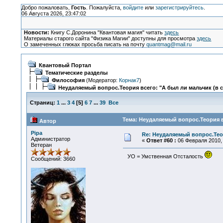
Добро пожаловать,
Гость
. Пожалуйста,
войдите
или
зарегистрируйтесь
.
06 Августа 2026, 23:47:02
Новости:
Книгу С.Доронина "Квантовая магия" читать
здесь
Материалы старого сайта "Физика Магии" доступны для просмотра
здесь
О замеченных глюках просьба писать на почту
quantmag@mail.ru
Квантовый Портал
Тематические разделы
Философия
(Модератор:
Корнак7
)
Неудаляемый вопрос.Теория всего: "А был ли мальчик (в 
Страниц:
1
...
3
4
[
5
]
6
7
...
39
Все
Тема: Неудаляемый вопрос.Теория в
Автор
Pipa
Re: Неудаляемый вопрос.Теор
Администратор
«
Ответ #60 :
06 Февраля 2010, 
Ветеран
УО = Умственная Отсталость
Сообщений: 3660