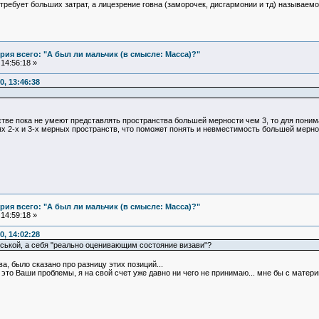
 требует больших затрат, а лицезрение говна (заморочек, дисгармонии и тд) называем
ия всего: "А был ли мальчик (в смысле: Масса)?"
14:56:18 »
, 13:46:38
тве пока не умеют представлять пространства большей мерности чем 3, то для пон
х 2-х и 3-х мерных пространств, что поможет понять и невместимость большей мерно
ия всего: "А был ли мальчик (в смысле: Масса)?"
14:59:18 »
, 14:02:28
оськой, а себя "реально оценивающим состояние визави"?
ва, было сказано про разницу этих позиций...
 это Ваши проблемы, я на свой счет уже давно ни чего не принимаю... мне бы с матери