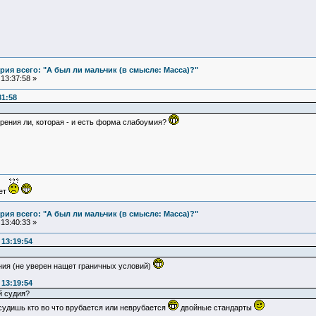
ия всего: "А был ли мальчик (в смысле: Масса)?"
13:37:58 »
31:58
рения ли, которая - и есть форма слабоумия?
ует
ия всего: "А был ли мальчик (в смысле: Масса)?"
13:40:33 »
13:19:54
ия (не уверен нащет граничных условий)
13:19:54
й судия?
 судишь кто во что врубается или неврубается
двойные стандарты