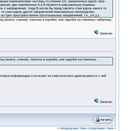
выми компонентами частицы со спином 1/2, захваченных вдоль трех
 зрения, две переменные А и В являются максимально взаимно
ь z-направления, тогда В могла бы представлять спин вдоль какого-то
, то спин вдоль других направлений максимально неопределен.
з трех пространственно ортогональных направлений, т.е., j=x,y,z.
(иначе, спинов), палочек в коробке, или зарубок на глиняных табличках,
Записан
 (иначе, спинов), палочек в коробке, или зарубок на глиняных
товую информацию и исчезает из классического домена,вместе с ней
Записан
« предыдущая тема
следующая тема »