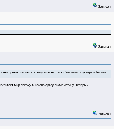
Записан
Записан
Прочти третью заключительную часть статьи Чеслава Брукнера и Антона
стигает мир сверху вниз,она сразу видит истину. Теперь и
Записан