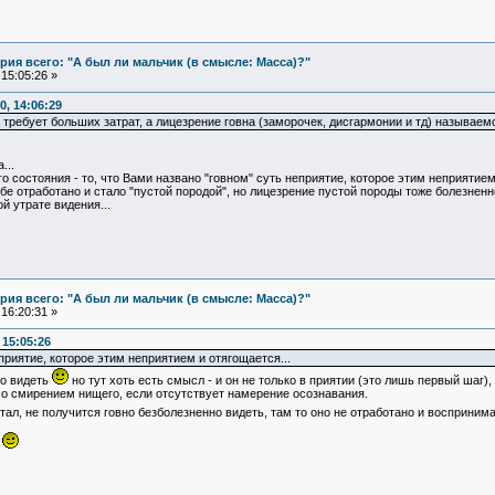
ия всего: "А был ли мальчик (в смысле: Масса)?"
15:05:26 »
, 14:06:29
е требует больших затрат, а лицезрение говна (заморочек, дисгармонии и тд) называем
...
 состояния - то, что Вами названо "говном" суть неприятие, которое этим неприятием 
бе отработано и стало "пустой породой", но лицезрение пустой породы тоже болезненно
й утрате видения...
ия всего: "А был ли мальчик (в смысле: Масса)?"
16:20:31 »
15:05:26
приятие, которое этим неприятием и отягощается...
ко видеть
но тут хоть есть смысл - и он не только в приятии (это лишь первый шаг),
со смирением нищего, если отсутствует намерение осознавания.
отал, не получится говно безболезненно видеть, там то оно не отработано и восприни
я