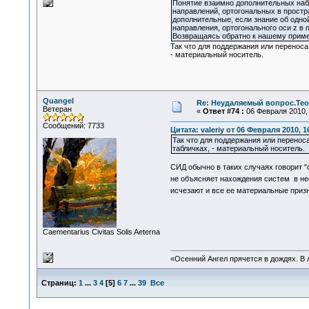
Понятие взаимно дополнительных наб
направлений, ортогональных в простр
дополнительные, если знание об одной
направления, ортогонального оси z в
Возвращаясь обратно к нашему примеру
Так что для поддержания или переноса
- материальный носитель.
Quangel
Re: Неудаляемый вопрос.Теор
Ветеран
«
Ответ #74 :
06 Февраля 2010, 
Сообщений: 7733
Цитата: valeriy от 06 Февраля 2010, 1
Так что для поддержания или перенос
табличках, - материальный носитель.
СИД обычно в таких случаях говорит 
не объясняет нахождения систем в н
исчезают и все ее материальные приз
Сaementarius Civitas Solis Aeterna
«Осенний Ангел прячется в дождях. В л
Страниц:
1
...
3
4
[
5
]
6
7
...
39
Все