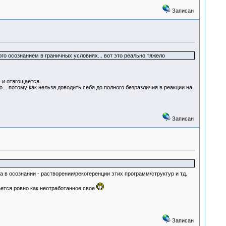
Записан
ого осознанием в граничных условиях... вот это реально тяжело
и отягощается...
... потому как нельзя доводить себя до полного безразличия в реакции на
Записан
 а в осознании - растворении/рекогеренции этих программ/структур и тд.
мается ровно как неотработанное свое
Записан