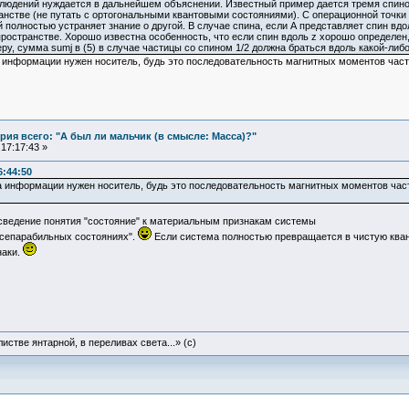
людений нуждается в дальнейшем объяснении. Известный пример дается тремя спино
анстве (не путать с ортогональными квантовыми состояниями). С операционной точки
 полностью устраняет знание о другой. В случае спина, если А представляет спин вдол
 пространстве. Хорошо известна особенность, что если спин вдоль z хорошо определен
, сумма sumj в (5) в случае частицы со спином 1/2 должна браться вдоль какой-либо и
 информации нужен носитель, будь это последовательность магнитных моментов частиц 
ия всего: "А был ли мальчик (в смысле: Масса)?"
17:17:43 »
6:44:50
а информации нужен носитель, будь это последовательность магнитных моментов частиц
"сведение понятия "состояние" к материальным признакам системы
есепарабильных состояниях".
Если система полностью превращается в чистую кван
наки.
истве янтарной, в переливах света...» (c)