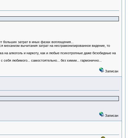
ет больших затрат в иных фазах воплощения...
ется механизм вычитания затрат на несграмонизированное видение, то
ка на алкоголь и наркоту, как и любые психотропные даже безобидные на
 себя любимого... самостоятельно... без химии... гармонично...
Записан
Записан