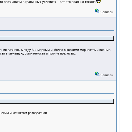
ого осознанием в граничных условиях... вот это реально тяжело
Записан
имания разницы между 3-х мерным и более высокими мерностями весьма
сти в меньшую, сминаемость и прочие прелести...
Записан
нским инстинктом разобраться...