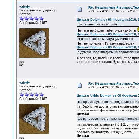
valeriy
Re: Неудаляемый вопрос.Теор
Глобальный модератор
«
Ответ #72 :
06 Февраля 2010, 
Ветеран
Цитата: Delema от 06 Февраля 2010, 
Сообщений: 4167
пусть мне голову отрубят ...
Нет, мы не будем тебе голову рубить
Цитата: Delema от 06 Февраля 2010, 
И вся нелепость ситуации исчезнет.
Нет, не исчезнет. Ты сама пишешь -
Цитата: Delema от 06 Февраля 2010, 
я думаю надо вводить не определен
А раз так, то, волей не волей, тебе пр
и потянется из областей, которыми за
valeriy
Re: Неудаляемый вопрос.Теор
Глобальный модератор
«
Ответ #73 :
06 Февраля 2010, 
Ветеран
Цитата: Urbis Numen от 06 Февраля 2
Сообщений: 4167
Теперь и наука,постигающая мир сниз
Ты, Урбис, не достаточно внимательн
объяснении информационных мер (вед
Цитата:
где p
- вероятность признака i, появл
i
, в последовательности i=0,1,2, ... , 
недостает биологически чувствительны
реально существующих сущностей
Цитата: