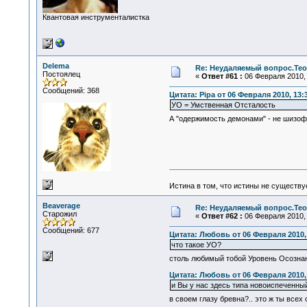
Квантовая инструменталистка
Delema
Re: Неудаляемый вопрос.Теор
Постоялец
«
Ответ #61 :
06 Февраля 2010, 
Сообщений: 368
Цитата: Pipa от 06 Февраля 2010, 13:
УО = Умственная Отсталость
А "одержимость демонами" - не шизоф
Истина в том, что истины не существ
Beaverage
Re: Неудаляемый вопрос.Теор
Старожил
«
Ответ #62 :
06 Февраля 2010, 
Сообщений: 677
Цитата: Любовь от 06 Февраля 2010, 
что такое УО?
столь любимый тобой Уровень Осознан
Цитата: Любовь от 06 Февраля 2010, 
и Вы у нас здесь типа новоиспеченны
в своем глазу бревна?.. это ж ты всех