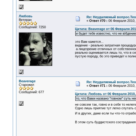
Любовь
Re: Неудаляемый вопрос.Теор
Ветеран
«
Ответ #70 :
06 Февраля 2010, 
Сообщений: 7250
Цитата: Beaverage от 06 Февраля 2010
и будет тебе известно, что не вИдени
это Вам кажется...
видение - реально затратная процедура
а лицезрение отличных от собственного
реально оценивается лишь то, что в се
пустую породу, бо это приведет к полно
Beaverage
Re: Неудаляемый вопрос.Теор
Старожил
«
Ответ #71 :
06 Февраля 2010, 
Сообщений: 677
Цитата: Любовь от 06 Февраля 2010, 
то, что Вами названо "говном" суть не
не совсем так, говно и в себе то нелег
Одно лишь приятие тут легко спутать 
И в других, даже если ты что-то отраб
В этом суть буддистского сострадани