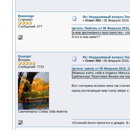
Beaverage
Re: Неудаляемый вопрос.Теор
Старожил
«
Ответ #63 :
06 Февраля 2010, 
Сообщений: 677
Цитата: Любовь от 06 Февраля 2010, 
а мир двухмерного пространства - эт
А кто в нем живет?
Quangel
Re: Неудаляемый вопрос.Теор
Ветеран
«
Ответ #64 :
06 Февраля 2010, 
Сообщений: 7733
Цитата: valeriy от 06 Февраля 2010, 1
Можешь взять себе в подмогу Мигуса,
Цайлингера "Квантовая Физика как нау
Вся эзотерика испокон века так считал
наука,постигающая мир снизу вверх к 
Сaementarius Civitas Solis Aeterna
«Осенний Ангел прячется в дождях. В л