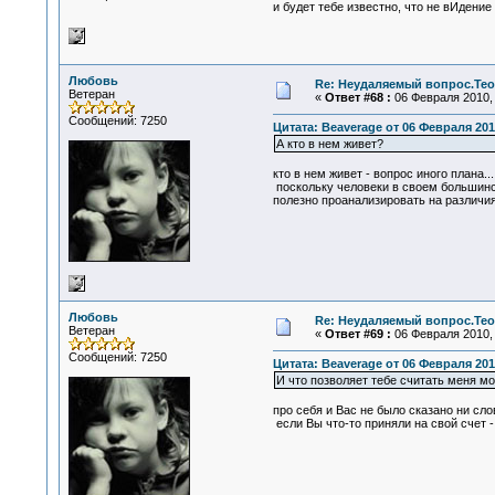
и будет тебе известно, что не вИдение
Любовь
Re: Неудаляемый вопрос.Теор
Ветеран
«
Ответ #68 :
06 Февраля 2010, 
Сообщений: 7250
Цитата: Beaverage от 06 Февраля 2010
А кто в нем живет?
кто в нем живет - вопрос иного плана...
поскольку человеки в своем большинс
полезно проанализировать на различия
Любовь
Re: Неудаляемый вопрос.Теор
Ветеран
«
Ответ #69 :
06 Февраля 2010, 
Сообщений: 7250
Цитата: Beaverage от 06 Февраля 2010
И что позволяет тебе считать меня м
про себя и Вас не было сказано ни сло
если Вы что-то приняли на свой счет -