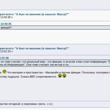
ия всего: "А был ли мальчик (в смысле: Масса)?"
13:46:38 »
13:30:35
о фикция?
ия всего: "А был ли мальчик (в смысле: Масса)?"
13:52:33 »
2:37:38
 он тоже считает, что реальный мир - это фикция, а за всем этим стоит информация. 
ка об Информации". Они тоже считают так же как и ты.
а.
Что материя и пространство - Махамайя и прочие фикции. Поскольку эзотерика по
этому подошла. Только ВВП сопротивляется...
истве янтарной, в переливах света...» (c)