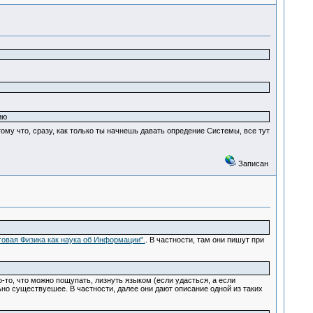
ию
му что, сразу, как только ты начнешь давать опредение Системы, все тут
Записан
товая Физика как наука об Информации".
. В частности, там они пишут при
то-то, что можно пощупать, лизнуть языком (если удасться, а если
ьно существуешее. В частности, далее они дают описание одной из таких