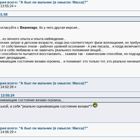
ия всего: "А был ли мальчик (в смысле: Масса)?"
13:55:24 »
31:58
согласуйте с
Beaverage
, бо у него другая версия...
.. из личного опыта и опыта наблюдения...
еских затрат в детском возрасте, когда оно соответствует фазе воплощения, но требу
т от собственных очков - рабочих уровней осознания - я уже писала... и когда включа
ься в себе любимом и не замечать реального положения вещей...
 способности пытаются восстановить... скажем так - химическим способом, но подсад
ают деградацию...
вающим состояние визави огромна... и понимает это только тот, кто реально начинал с
ия всего: "А был ли мальчик (в смысле: Масса)?"
14:02:28 »
13:55:24
нивающим состояние визави огромна...
ськой, а себя "реально оценивающим состояние визави"?
ия всего: "А был ли мальчик (в смысле: Масса)?"
14:06:29 »