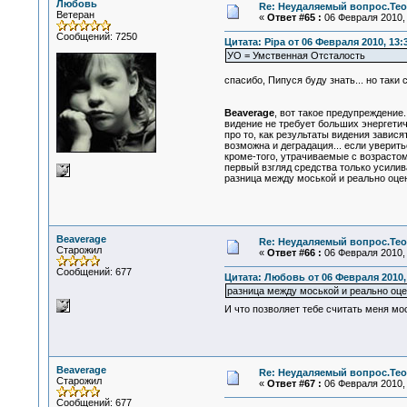
Любовь
Re: Неудаляемый вопрос.Теор
Ветеран
«
Ответ #65 :
06 Февраля 2010, 
Сообщений: 7250
Цитата: Pipa от 06 Февраля 2010, 13:
УО = Умственная Отсталость
спасибо, Пипуся буду знать... но таки 
Beaverage
, вот такое предупреждение.
видение не требует больших энергетич
про то, как результаты видения завися
возможна и деградация... если уверит
кроме-того, утрачиваемые с возрастом
первый взгляд средства только усилив
разница между моськой и реально оцени
Beaverage
Re: Неудаляемый вопрос.Теор
Старожил
«
Ответ #66 :
06 Февраля 2010, 
Сообщений: 677
Цитата: Любовь от 06 Февраля 2010, 
разница между моськой и реально оце
И что позволяет тебе считать меня мо
Beaverage
Re: Неудаляемый вопрос.Теор
Старожил
«
Ответ #67 :
06 Февраля 2010, 
Сообщений: 677