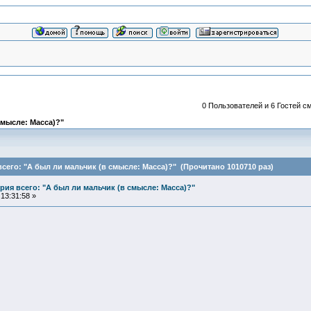
0 Пользователей и 6 Гостей см
смысле: Масса)?"
сего: "А был ли мальчик (в смысле: Масса)?" (Прочитано 1010710 раз)
ия всего: "А был ли мальчик (в смысле: Масса)?"
13:31:58 »