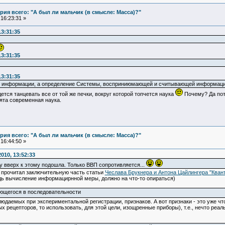
ия всего: "А был ли мальчик (в смысле: Масса)?"
16:23:31 »
13:31:35
13:31:35
13:31:35
ие информации, а определение Системы, восприниюмающей и считывающей информац
идется танцевать все от той же печки, вокруг которой топчется наука
Почему? Да пото
нята современная наука.
ия всего: "А был ли мальчик (в смысле: Масса)?"
16:44:50 »
010, 13:52:33
у вверх к этому подошла. Только ВВП сопротивляется...
о прочитал заключительную часть статьи
Чеслава Брукнера и Антона Цайлингера "Кван
ь вычисление информацирнной меры, должно на что-то опираться)
яющегося в последовательности
наблюдаемых при экспериментальной регистрации, признаков. А вот признаки - это уже ч
х рецепторов, то использовать, для этой цели, изощренные приборы), т.е., нечто реал