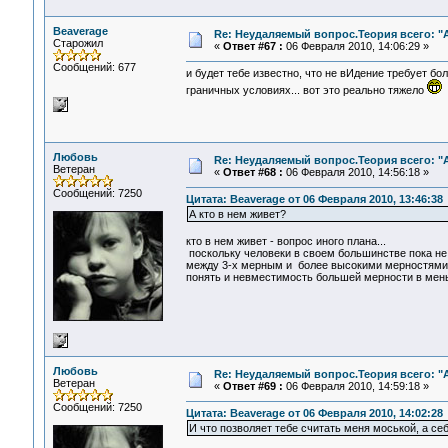
Beaverage
Re: Неудаляемый вопрос.Теория всего: "А
Старожил
«
Ответ #67 :
06 Февраля 2010, 14:06:29 »
Сообщений: 677
и будет тебе известно, что не вИдение требует бо
граничных условиях... вот это реально тяжело
Любовь
Re: Неудаляемый вопрос.Теория всего: "А
Ветеран
«
Ответ #68 :
06 Февраля 2010, 14:56:18 »
Сообщений: 7250
Цитата: Beaverage от 06 Февраля 2010, 13:46:38
А кто в нем живет?
кто в нем живет - вопрос иного плана...
поскольку человеки в своем большинстве пока не
между 3-х мерным и более высокими мерностями в
понять и невместимость большей мерности в мень
Любовь
Re: Неудаляемый вопрос.Теория всего: "А
Ветеран
«
Ответ #69 :
06 Февраля 2010, 14:59:18 »
Сообщений: 7250
Цитата: Beaverage от 06 Февраля 2010, 14:02:28
И что позволяет тебе считать меня моськой, а с