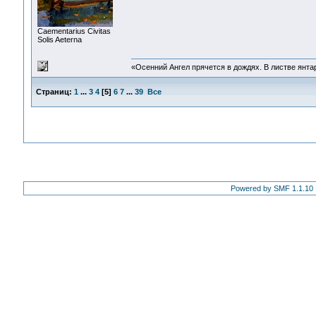
Сaementarius Civitas
Solis Aeterna
«Осенний Ангел прячется в дождях. В листве янтарн
Страниц:
1
...
3
4
[
5
]
6
7
...
39
Все
Powered by SMF 1.1.10