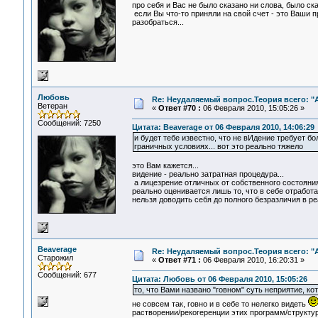
про себя и Вас не было сказано ни слова, было ска
если Вы что-то приняли на свой счет - это Ваши п
разобраться...
Любовь
Re: Неудаляемый вопрос.Теория всего: "А
Ветеран
«
Ответ #70 :
06 Февраля 2010, 15:05:26 »
Сообщений: 7250
Цитата: Beaverage от 06 Февраля 2010, 14:06:29
и будет тебе известно, что не вИдение требует б
граничных условиях... вот это реально тяжело
это Вам кажется...
видение - реально затратная процедура...
а лицезрение отличных от собственного состояния 
реально оценивается лишь то, что в себе отработа
нельзя доводить себя до полного безразличия в реа
Beaverage
Re: Неудаляемый вопрос.Теория всего: "А
Старожил
«
Ответ #71 :
06 Февраля 2010, 16:20:31 »
Сообщений: 677
Цитата: Любовь от 06 Февраля 2010, 15:05:26
то, что Вами названо "говном" суть неприятие, ко
не совсем так, говно и в себе то нелегко видеть
растворении/рекогеренции этих программ/структур