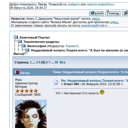
Добро пожаловать,
Гость
. Пожалуйста,
войдите
или
зарегистрируйтесь
.
08 Августа 2026, 19:34:27
Новости:
Книгу С.Доронина "Квантовая магия" читать
здесь
Материалы старого сайта "Физика Магии" доступны для просмотра
здесь
О замеченных глюках просьба писать на почту
quantmag@mail.ru
Квантовый Портал
Тематические разделы
Философия
(Модератор:
Корнак7
)
Неудаляемый вопрос.Теория всего: "А был ли мальчик (в с
Масса)?"
Страниц:
1
...
3
4
[
5
]
6
7
...
39
Все
Тема: Неудаляемый вопрос.Теория всего: "А бы
Автор
Pipa
Re: Неудаляемый вопрос.Теория всего: "А
Администратор
«
Ответ #60 :
06 Февраля 2010, 13:31:58 »
Ветеран
УО = Умственная Отсталость
Сообщений: 3660