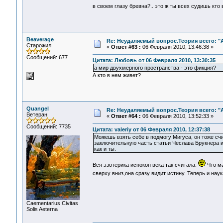
в своем глазу бревна?.. это ж ты всех судишь кто
Beaverage
Re: Неудаляемый вопрос.Теория всего: "А
Старожил
«
Ответ #63 :
06 Февраля 2010, 13:46:38 »
Сообщений: 677
Цитата: Любовь от 06 Февраля 2010, 13:30:35
а мир двухмерного пространства - это фикция?
А кто в нем живет?
Quangel
Re: Неудаляемый вопрос.Теория всего: "А
Ветеран
«
Ответ #64 :
06 Февраля 2010, 13:52:33 »
Сообщений: 7735
Цитата: valeriy от 06 Февраля 2010, 12:37:38
Можешь взять себе в подмогу Мигуса, он тоже счи
заключительную часть статьи Чеслава Брукнера и
как и ты.
Вся эзотерика испокон века так считала.
Что ма
сверху вниз,она сразу видит истину. Теперь и нау
Сaementarius Civitas
Solis Aeterna