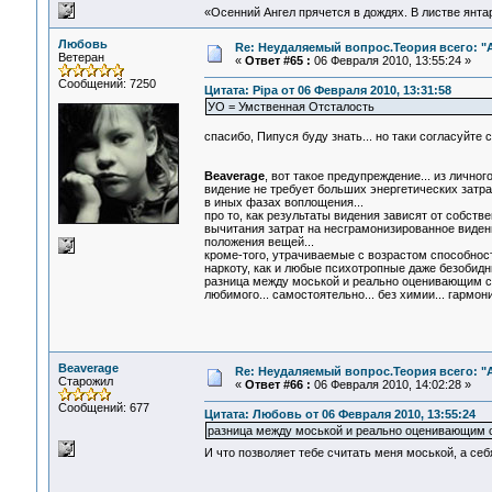
«Осенний Ангел прячется в дождях. В листве янтарн
Любовь
Re: Неудаляемый вопрос.Теория всего: "А
Ветеран
«
Ответ #65 :
06 Февраля 2010, 13:55:24 »
Сообщений: 7250
Цитата: Pipa от 06 Февраля 2010, 13:31:58
УО = Умственная Отсталость
спасибо, Пипуся буду знать... но таки согласуйте 
Beaverage
, вот такое предупреждение... из личног
видение не требует больших энергетических затра
в иных фазах воплощения...
про то, как результаты видения зависят от собств
вычитания затрат на несграмонизированное видени
положения вещей...
кроме-того, утрачиваемые с возрастом способност
наркоту, как и любые психотропные даже безобидн
разница между моськой и реально оценивающим сос
любимого... самостоятельно... без химии... гармони
Beaverage
Re: Неудаляемый вопрос.Теория всего: "А
Старожил
«
Ответ #66 :
06 Февраля 2010, 14:02:28 »
Сообщений: 677
Цитата: Любовь от 06 Февраля 2010, 13:55:24
разница между моськой и реально оценивающим с
И что позволяет тебе считать меня моськой, а с