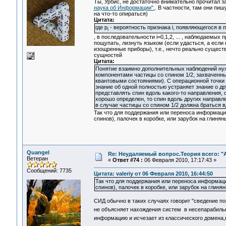
Ты, Урбис, не достаточно внимательно прочитал 
наука об Информации".
. В частности, там они п
на что-то опираться)
Цитата:
где p
- вероятность признака i, появляющегося в 
i
, в последовательности i=0,1,2, ... , наблюдаемых
пощупать, лизнуть языком (если удасться, а если 
изощренные приборы), т.е., нечто реально сущест
сущностей
Цитата:
Понятие взаимно дополнительных наблюдений ну
компонентами частицы со спином 1/2, захваченны
квантовыми состояниями). С операционной точки
знание об одной полностью устраняет знание о др
представлять спин вдоль какого-то направления, 
хорошо определен, то спин вдоль других направл
в случае частицы со спином 1/2 должна браться вд
Так что для поддержания или переноса информаци
спинов), палочек в коробке, или зарубок на глиня
Quangel
Re: Неудаляемый вопрос.Теория всего: "А
Ветеран
«
Ответ #74 :
06 Февраля 2010, 17:17:43 »
Сообщений: 7735
Цитата: valeriy от 06 Февраля 2010, 16:44:50
Так что для поддержания или переноса информаци
спинов), палочек в коробке, или зарубок на глиня
СИД обычно в таких случаях говорит "сведение п
не объясняет нахождения систем в несепарабиль
информацию и исчезает из классического домена,