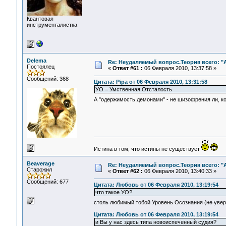
Квантовая
инструменталистка
Delema
Re: Неудаляемый вопрос.Теория всего: "А
Постоялец
«
Ответ #61 :
06 Февраля 2010, 13:37:58 »
Сообщений: 368
Цитата: Pipa от 06 Февраля 2010, 13:31:58
УО = Умственная Отсталость
А "одержимость демонами" - не шизофрения ли, к
Истина в том, что истины не существует
Beaverage
Re: Неудаляемый вопрос.Теория всего: "А
Старожил
«
Ответ #62 :
06 Февраля 2010, 13:40:33 »
Сообщений: 677
Цитата: Любовь от 06 Февраля 2010, 13:19:54
что такое УО?
столь любимый тобой Уровень Осознания (не уве
Цитата: Любовь от 06 Февраля 2010, 13:19:54
и Вы у нас здесь типа новоиспеченный судия?