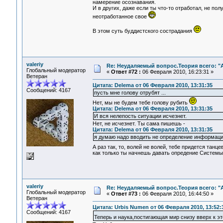
намерение осознавания.
И в других, даже если ты что-то отработал, не по
неотработанное свое
В этом суть буддистского сострадания
valeriy
Re: Неудаляемый вопрос.Теория всего: "А
Глобальный модератор
«
Ответ #72 :
06 Февраля 2010, 16:23:31 »
Ветеран
Цитата: Delema от 06 Февраля 2010, 13:31:35
Сообщений: 4167
пусть мне голову отрубят ...
Нет, мы не будем тебе голову рубить
Цитата: Delema от 06 Февраля 2010, 13:31:35
И вся нелепость ситуации исчезнет.
Нет, не исчезнет. Ты сама пишешь -
Цитата: Delema от 06 Февраля 2010, 13:31:35
я думаю надо вводить не определение информа
А раз так, то, волей не волей, тебе придется танце
как только ты начнешь давать опредение Системы,
valeriy
Re: Неудаляемый вопрос.Теория всего: "А
Глобальный модератор
«
Ответ #73 :
06 Февраля 2010, 16:44:50 »
Ветеран
Цитата: Urbis Numen от 06 Февраля 2010, 13:52:
Сообщений: 4167
Теперь и наука,постигающая мир снизу вверх к э